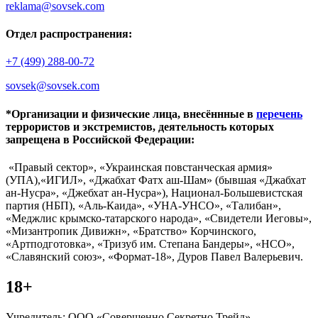
reklama@sovsek.com
Отдел распространения:
+7 (499) 288-00-72
sovsek@sovsek.com
*Организации и физические лица, внесённные в
перечень
террористов и экстремистов, деятельность которых
запрещена в Российской Федерации:
«Правый сектор», «Украинская повстанческая армия»
(УПА),«ИГИЛ», «Джабхат Фатх аш-Шам» (бывшая «Джабхат
ан-Нусра», «Джебхат ан-Нусра»), Национал-Большевистская
партия (НБП), «Аль-Каида», «УНА-УНСО», «Талибан»,
«Меджлис крымско-татарского народа», «Свидетели Иеговы»,
«Мизантропик Дивижн», «Братство» Корчинского,
«Артподготовка», «Тризуб им. Степана Бандеры», «НСО»,
«Славянский союз», «Формат-18», Дуров Павел Валерьевич.
18+
Учредитель: ООО «Совершенно Секретно Трейд».