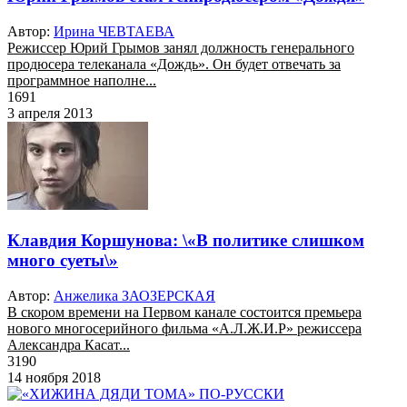
Автор:
Ирина ЧЕВТАЕВА
Режиссер Юрий Грымов занял должность генерального
продюсера телеканала «Дождь». Он будет отвечать за
программное наполне...
1691
3 апреля 2013
Клавдия Коршунова: \«В политике слишком
много суеты\»
Автор:
Анжелика ЗАОЗЕРСКАЯ
В скором времени на Первом канале состоится премьера
нового многосерийного фильма «А.Л.Ж.И.Р» режиссера
Александра Касат...
3190
14 ноября 2018