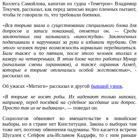
Коллега Самойлова, капитан их судна «Теметрон» Владимир
Текучев, рассказал, как перед записью видео пленных пытают,
чтобы те говорили то, что требовали боевики.
«
Вся тюрьма знала о существовании специального блока для
допросов и записи показаний, отметил он. — Среди
заключенных она называлась «киностудия». Заключенных
подвешивали в наручниках за руки и избивали трубами. От
этого человек терял возможность нормально передвигаться.
Били также и по пяткам, после этого человек вползал в
камеру на четвереньках. В этом блоке часто работал Мунир
(начальник смены охранников), а также охранник Ахмед,
которые в тюрьме отличались особой жестокостью
», -
рассказал он.
Об ужасах «Митиги» рассказал и другой
бывший узник
.
«
В тюрьме не носят робы. Их надевают только напоказ,
например, перед поездкой на судебное заседание или допрос.
Просто так их не выдавали
», — поведал он.
Социологов обвиняют во вмешательстве в ливийские
выборы, но в стране нет Конституции. Закона о выборах там
тоже нет, поэтому обвинения надуманы. Что касается встречи
Шугалея с Сейфом аль-Исламом Каддафи, то с ним раньше