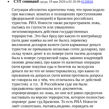
CST command
среда, 19 мая 2020 в 02:26:00
#120826
Ситуация абсолютно идентична тому, что происходило
при массовых захватах и похищениях преступниками
(федеральной полицией) в Бразилии российских
туристов. РИА Новости также распространяли ложь,
пытаясь по глупости или умышленно
легитимизировать действия государственных
террористов. Это был бред про какую-то контрабанду
(хотя даже намёка на неё не было), перевозку
миллионов долларов валюте (хотя карманные деньги
туристов не превышали несколько сотен долларов), про
склад чужих денег в их номере (хотя тысяча долларов
была в номере супружеской пары, законно владеющей
своими деньгами), про какие-то валютные операции
(хотя кроме покупки еды и билетов на экскурсии
деньги ни во что не инвестировались), про какие-то
признания на допросах (хотя копия протокола допроса
не говорила ни о чём, что отличалось бы от действий
туристов) и т.п. В Российском суде им были
предъявлены оригиналы всех документов,
опровергающих их ложь, но они всё равно предпочли
настаивать на версии террористов, которую полностью
опроверг даже суд Бразилии. То есть РИА Новости
лжёт сознательно, пытаясь,видимо, оправдать не