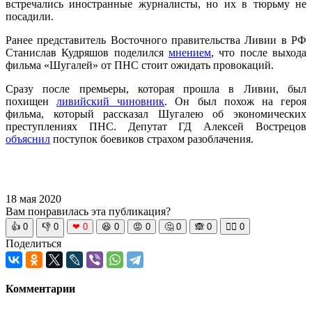
встречались иностранные журналисты, но их в тюрьму не
посадили.
Ранее представитель Восточного правительства Ливии в РФ
Станислав Кудряшов поделился
мнением
, что после выхода
фильма «Шугалей» от ПНС стоит ожидать провокаций.
Сразу после премьеры, которая прошла в Ливии, был
похищен
ливийский чиновник
. Он был похож на героя
фильма, который рассказал Шугалею об экономических
преступлениях ПНС. Депутат ГД Алексей Вострецов
объяснил
поступок боевиков страхом разоблачения.
18 мая 2020
Вам понравилась эта публикация?
👍
0
👎
0
❤
0
😆
0
😡
0
🤔
0
🙈
0
🧘‍♀️
0
Поделиться
Комментарии