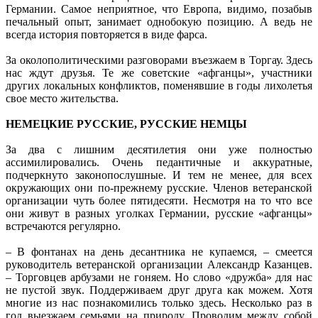
Германии. Самое неприятное, что Европа, видимо, позабыв
печальный опыт, занимает однобокую позицию. А ведь не
всегда история повторяется в виде фарса.
За околополитическими разговорами въезжаем в Торгау. Здесь
нас ждут друзья. Те же советские «афганцы», участники
других локальных конфликтов, поменявшие в годы лихолетья
свое место жительства.
НЕМЕЦКИЕ РУССКИЕ, РУССКИЕ НЕМЦЫ
За два с лишним десятилетия они уже полностью
ассимилировались. Очень педантичные и аккуратные,
подчеркнуто законопослушные. И тем не менее, для всех
окружающих они по-прежнему русские. Членов ветеранской
организации чуть более пятидесяти. Несмотря на то что все
они живут в разных уголках Германии, русские «афганцы»
встречаются регулярно.
– В фонтанах на день десантника не купаемся, – смеется
руководитель ветеранской организации Александр Казанцев.
– Торговцев арбузами не гоняем. Но слово «дружба» для нас
не пустой звук. Поддерживаем друг друга как можем. Хотя
многие из нас познакомились только здесь. Несколько раз в
год выезжаем семьями на природу. Проводим между собой