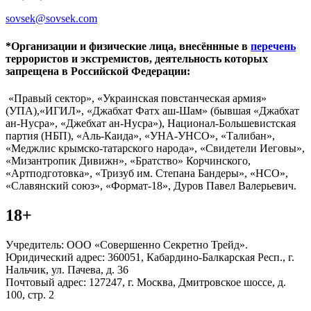
sovsek@sovsek.com
*Организации и физические лица, внесённные в
перечень
террористов и экстремистов, деятельность которых
запрещена в Российской Федерации:
«Правый сектор», «Украинская повстанческая армия»
(УПА),«ИГИЛ», «Джабхат Фатх аш-Шам» (бывшая «Джабхат
ан-Нусра», «Джебхат ан-Нусра»), Национал-Большевистская
партия (НБП), «Аль-Каида», «УНА-УНСО», «Талибан»,
«Меджлис крымско-татарского народа», «Свидетели Иеговы»,
«Мизантропик Дивижн», «Братство» Корчинского,
«Артподготовка», «Тризуб им. Степана Бандеры», «НСО»,
«Славянский союз», «Формат-18», Дуров Павел Валерьевич.
18+
Учредитель: ООО «Совершенно Секретно Трейд».
Юридический адрес: 360051, Кабардино-Балкарская Респ., г.
Нальчик, ул. Пачева, д. 36
Почтовый адрес: 127247, г. Москва, Дмитровское шоссе, д.
100, стр. 2