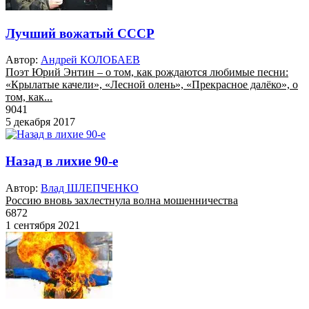
Лучший вожатый СССР
Автор:
Андрей КОЛОБАЕВ
Поэт Юрий Энтин – о том, как рождаются любимые песни:
«Крылатые качели», «Лесной олень», «Прекрасное далёко», о
том, как...
9041
5 декабря 2017
Назад в лихие 90-е
Автор:
Влад ШЛЕПЧЕНКО
Россию вновь захлестнула волна мошенничества
6872
1 сентября 2021