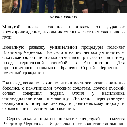
Фото автора
Минутой позже, словно извиняясь за дурацкое
времяпровождение, начальник смены желает нам счастливого
пути.
Внезапную развязку унизительной процедуры поясняет
Владимир Черненко. Все дело в нашем непьющем водителе.
Оказывается, он не только отметился три десятка лет тому
назад героической службой в Афганистане. Для
приграничного польского Бранево Сергей Черненок –
почетный гражданин.
Год назад, когда польские политики местного розлива активно
боролись с памятниками русским солдатам, другой русский
солдат совершил подвиг. Отбил у насильника
одиннадцатилетнюю школьницу. Доставил перепуганную,
бьющуюся в истерике девочку к родительскому порогу и
скрылся в неизвестном направлении.
– Серегу искали тогда все польские спецслужбы, – смеется
Владимир Черненко. – И девочка, и ее родители запомнили