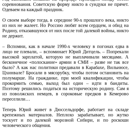
соревнования. Советскую форму никто в сундуки не прячет.
Одеваем на каждый праздник.
О своем выборе тогда, в середине 90-х прошлого века, никто
из них не жалеет. Но Россию любят всем сердцем, и обид на
Родину, отказавшуюся от них после той далекой войны, никто
не держит.
– Вспомни, как в начале 1990-х человеку в погонах едва в
лицо не плевали, – вспоминает Юрий Дитцель. – Попрекали
высокой зарплатой, которую не выплачивали месяцами. А
бесконечное «полоскание» армии в СМИ – разве не так все
было? А как нас политики предавали в Карабахе, Вильнюсе,
Цхинвале? Бросали в мясорубку, чтобы потом остановить на
полумарше. На гражданке, при моей квалификации, чтобы
прокормить семью, выход был один – идти в бандиты.
Поэтому решились податься на историческую родину. Сам я
из поволжских немцев, в сороковые предков в Кемерово
переселили…
Теперь Юрий живет в Дюссельдорфе, работает на складе
крепежных материалов. Неплохо зарабатывает, но жутко
тоскует и по далекой морозной Сибири, и по роскоши
человеческого общения.