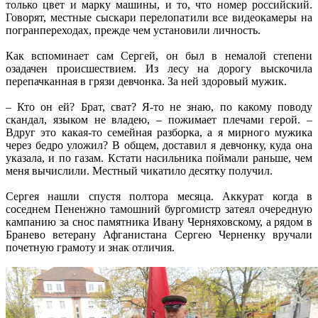
только цвет и марку машины, и то, что номер российский.
Говорят, местные сыскари перелопатили все видеокамеры на
погранпереходах, прежде чем установили личность.
Как вспоминает сам Сергей, он был в немалой степени
озадачен происшествием. Из лесу на дорогу выскочила
перепачканная в грязи девчонка. За ней здоровый мужик.
– Кто он ей? Брат, сват? Я-то не знаю, по какому поводу
скандал, языком не владею, – пожимает плечами герой. –
Вдруг это какая-то семейная разборка, а я мирного мужика
через бедро уложил? В общем, доставил я девчонку, куда она
указала, и по газам. Кстати насильника поймали раньше, чем
меня вычислили. Местный чикатило десятку получил.
Сергея нашли спустя полтора месяца. Аккурат когда в
соседнем Пененжно тамошний бургомистр затеял очередную
кампанию за снос памятника Ивану Черняховскому, а рядом в
Бранево ветерану Афганистана Сергею Черненку вручали
почетную грамоту и знак отличия.