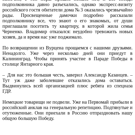
подполковника давно разъехались, однако экспресс-визиту
российского гостя обитатели дома № 3 оказались чрезвычайно
рады. Просвещенные дамочки подробно рассказали
подполковнику все, что знают о его знакомых, от души
приглашали посетить ту квартиру, в которой жила семья
Черненко. Владимир отказался: неудобно тревожить новых
хозяев, да и время нас уже поджимало.
По возвращении из Вурцена прощаемся с нашими друзьями.
Ненадолго. Уже через несколько дней они приедут в
Калининград. Чтобы принять участие в Параде Победы в
столице Янтарного края.
– Для нас это большая честь, заверил Александр Казанцев. –
Тут уж даже заболевшие отказались дома оставаться.
Выдвинулись всей организацией плюс ребята из спецназа
ГДР.
Немецкие товарищи не подвели. Уже на Первомай прибыли в
российский анклав на генеральную репетицию. Подтянутые и
отутюженные. Они приехали в Россию отпраздновать нашу
общую большую Победу.