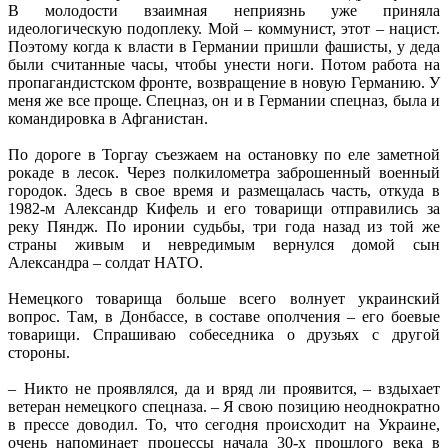
В молодости взаимная неприязнь уже приняла
идеологическую подоплеку. Мой – коммунист, этот – нацист.
Поэтому когда к власти в Германии пришли фашисты, у деда
были считанные часы, чтобы унести ноги. Потом работа на
пропагандистском фронте, возвращение в новую Германию. У
меня же все проще. Спецназ, он и в Германии спецназ, была и
командировка в Афганистан.
По дороге в Торгау съезжаем на остановку по еле заметной
рокаде в лесок. Через полкилометра заброшенный военный
городок. Здесь в свое время и размещалась часть, откуда в
1982-м Александр Кифель и его товарищи отправились за
реку Пяндж. По иронии судьбы, три года назад из той же
страны живым и невредимым вернулся домой сын
Александра – солдат НАТО.
Немецкого товарища больше всего волнует украинский
вопрос. Там, в Донбассе, в составе ополчения – его боевые
товарищи. Спрашиваю собеседника о друзьях с другой
стороны.
– Никто не проявлялся, да и вряд ли проявится, – вздыхает
ветеран немецкого спецназа. – Я свою позицию неоднократно
в прессе доводил. То, что сегодня происходит на Украине,
очень напоминает процессы начала 30-х прошлого века в