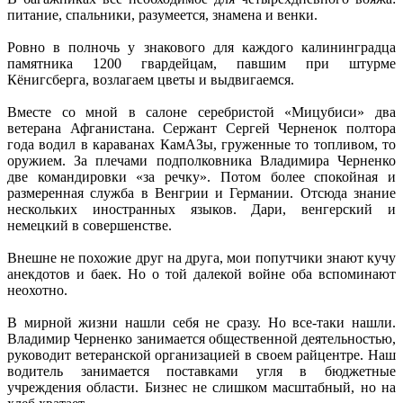
питание, спальники, разумеется, знамена и венки.
Ровно в полночь у знакового для каждого калининградца
памятника 1200 гвардейцам, павшим при штурме
Кёнигсберга, возлагаем цветы и выдвигаемся.
Вместе со мной в салоне серебристой «Мицубиси» два
ветерана Афганистана. Сержант Сергей Черненок полтора
года водил в караванах КамАЗы, груженные то топливом, то
оружием. За плечами подполковника Владимира Черненко
две командировки «за речку». Потом более спокойная и
размеренная служба в Венгрии и Германии. Отсюда знание
нескольких иностранных языков. Дари, венгерский и
немецкий в совершенстве.
Внешне не похожие друг на друга, мои попутчики знают кучу
анекдотов и баек. Но о той далекой войне оба вспоминают
неохотно.
В мирной жизни нашли себя не сразу. Но все-таки нашли.
Владимир Черненко занимается общественной деятельностью,
руководит ветеранской организацией в своем райцентре. Наш
водитель занимается поставками угля в бюджетные
учреждения области. Бизнес не слишком масштабный, но на