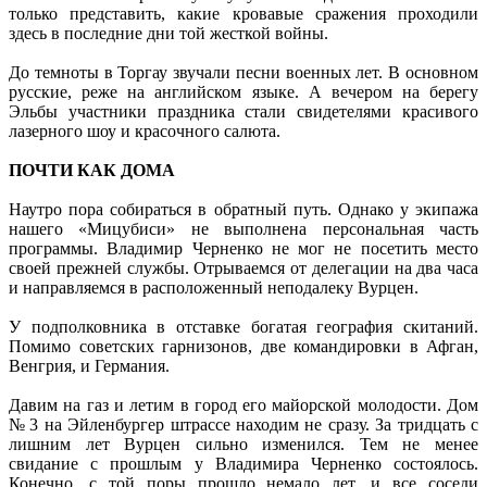
только представить, какие кровавые сражения проходили
здесь в последние дни той жесткой войны.
До темноты в Торгау звучали песни военных лет. В основном
русские, реже на английском языке. А вечером на берегу
Эльбы участники праздника стали свидетелями красивого
лазерного шоу и красочного салюта.
ПОЧТИ КАК ДОМА
Наутро пора собираться в обратный путь. Однако у экипажа
нашего «Мицубиси» не выполнена персональная часть
программы. Владимир Черненко не мог не посетить место
своей прежней службы. Отрываемся от делегации на два часа
и направляемся в расположенный неподалеку Вурцен.
У подполковника в отставке богатая география скитаний.
Помимо советских гарнизонов, две командировки в Афган,
Венгрия, и Германия.
Давим на газ и летим в город его майорской молодости. Дом
№ 3 на Эйленбургер штрассе находим не сразу. За тридцать с
лишним лет Вурцен сильно изменился. Тем не менее
свидание с прошлым у Владимира Черненко состоялось.
Конечно, с той поры прошло немало лет, и все соседи