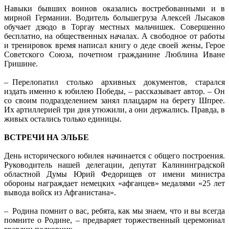
Навыки бывших воинов оказались востребованными и в
мирной Германии. Водитель большегруза Алексей Лысаков
обучает дзюдо в Торгау местных мальчишек. Совершенно
бесплатно, на общественных началах. А свободное от работы
и тренировок время написал книгу о деде своей жены, Герое
Советского Союза, почетном гражданине Люблина Иване
Гришине.
– Перелопатил столько архивных документов, старался
издать именно к юбилею Победы, – рассказывает автор. – Он
со своим подразделением занял плацдарм на берегу Шпрее.
Их артиллерией три дня утюжили, а они держались. Правда, в
живых остались только единицы.
ВСТРЕЧИ НА ЭЛЬБЕ
День исторического юбилея начинается с общего построения.
Руководитель нашей делегации, депутат Калининградской
областной Думы Юрий Федорищев от имени министра
обороны награждает немецких «афганцев» медалями «25 лет
вывода войск из Афганистана».
– Родина помнит о вас, ребята, как мы знаем, что и вы всегда
помните о Родине, – предваряет торжественный церемониал