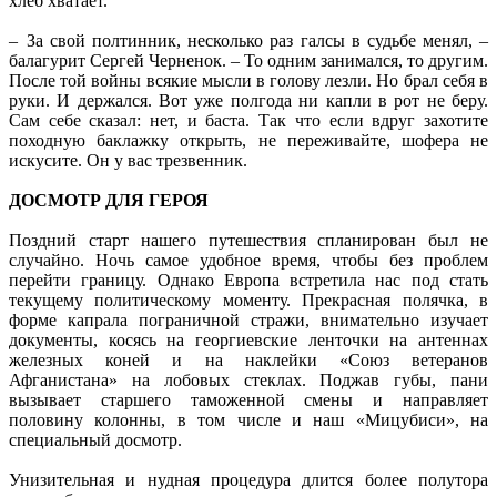
хлеб хватает.
– За свой полтинник, несколько раз галсы в судьбе менял, –
балагурит Сергей Черненок. – То одним занимался, то другим.
После той войны всякие мысли в голову лезли. Но брал себя в
руки. И держался. Вот уже полгода ни капли в рот не беру.
Сам себе сказал: нет, и баста. Так что если вдруг захотите
походную баклажку открыть, не переживайте, шофера не
искусите. Он у вас трезвенник.
ДОСМОТР ДЛЯ ГЕРОЯ
Поздний старт нашего путешествия спланирован был не
случайно. Ночь самое удобное время, чтобы без проблем
перейти границу. Однако Европа встретила нас под стать
текущему политическому моменту. Прекрасная полячка, в
форме капрала пограничной стражи, внимательно изучает
документы, косясь на георгиевские ленточки на антеннах
железных коней и на наклейки «Союз ветеранов
Афганистана» на лобовых стеклах. Поджав губы, пани
вызывает старшего таможенной смены и направляет
половину колонны, в том числе и наш «Мицубиси», на
специальный досмотр.
Унизительная и нудная процедура длится более полутора