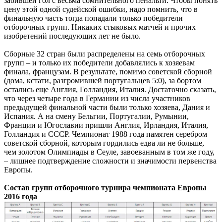
забившей гол с весьма сомнительного пенальти. Чтобы понять
цену этой одной судейской ошибки, надо помнить, что в
финальную часть тогда попадали только победители
отборочных групп. Никаких стыковых матчей и прочих
изобретений последующих лет не было.
Сборные 32 стран были распределены на семь отборочных
групп – и только их победители добавлялись к хозяевам
финала, французам. В результате, помимо советской сборной
(дома, кстати, разгромившей португальцев 5:0), за бортом
остались еще Англия, Голландия, Италия. Достаточно сказать,
что через четыре года в Германии из числа участников
предыдущей финальной части были только хозяева, Дания и
Испания. А на смену Бельгии, Португалии, Румынии,
Франции и Югославии пришли Англия, Ирландия, Италия,
Голландия и СССР. Чемпионат 1988 года памятен серебром
советской сборной, которым гордились едва ли не больше,
чем золотом Олимпиады в Сеуле, завоеванным в том же году,
– лишнее подтверждение сложности и значимости первенства
Европы.
Состав групп отборочного турнира чемпионата Европы
2016 года