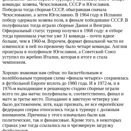
команды: хозяева, Чехословакия, СССР и Югославия.
Победила тогда сборная СССР, обыгравшая сначала
Чехословакию, а затем Югославию. В 1964 году в Испании
победу одержали хозяева поля, в финале победившие СССР. В
полуфиналах тогда играли сборные Дании и Венгрии.
Официальный статус турнир получил в 1968 году: в отборе
тогда принимала участие уже 31 команда – почти вдвое
больше, чем в 1960-м. Впрочем, формат финальной части не
изменился: в ней по-прежнему было четыре команды. Англия
проиграла в полуфинале Югославии, а Советский Союз
уступил по жребию Италии, которая в итоге и стала
чемпионом.
Хорошо знакомая нам сейчас по баскетбольным и
волейбольным турнирам схема «финала четырех» сохранялась
в футбольной Европе вплоть до 1980 года. И в 1972-м, и в
1976-м выходившие в решающую стадию сборные играли
всего по два матча: полуфиналы и, соответственно, финал и
матч за третье место. Попадание в заветную четверку уже
было достижением, хотя, надо признать, не все европейские
федерации сперва относились тогда к турниру с должным
вниманием. Причины у этого изначально были как
политические, так и финансовые. Кроме того, в некоторых
странах уже тогда ссылались на и чрезмерную загрузку
футболистов.