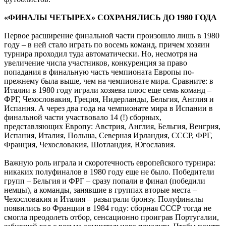
«ФИНАЛЫ ЧЕТЫРЕХ» СОХРАНЯЛИСЬ ДО 1980 ГОДА
Первое расширение финальной части произошло лишь в 1980
году – в ней стало играть по восемь команд, причем хозяин
турнира проходил туда автоматически. Но, несмотря на
увеличение числа участников, конкуренция за право
попадания в финальную часть чемпионата Европы по-
прежнему была выше, чем на чемпионате мира. Сравните: в
Италии в 1980 году играли хозяева плюс еще семь команд –
ФРГ, Чехословакия, Греция, Нидерланды, Бельгия, Англия и
Испания. А через два года на чемпионате мира в Испании в
финальной части участвовало 14 (!) сборных,
представляющих Европу: Австрия, Англия, Бельгия, Венгрия,
Испания, Италия, Польша, Северная Ирландия, СССР, ФРГ,
Франция, Чехословакия, Шотландия, Югославия.
Важную роль играла и скоротечность европейского турнира:
никаких полуфиналов в 1980 году еще не было. Победители
групп – Бельгия и ФРГ – сразу попали в финал (победили
немцы), а команды, занявшие в группах вторые места –
Чехословакия и Италия – разыграли бронзу. Полуфиналы
появились во Франции в 1984 году: сборная СССР тогда не
смог­ла преодолеть отбор, сенсационно проиграв Португалии,