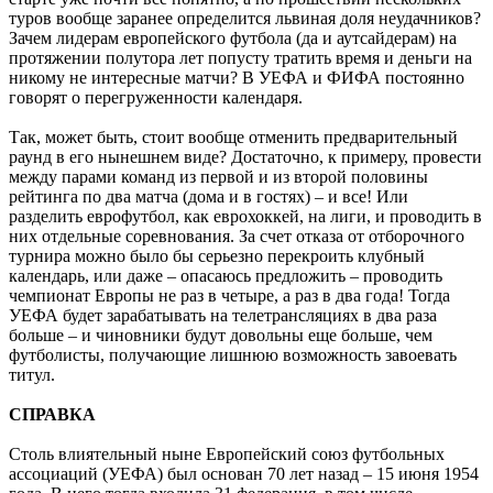
туров вообще заранее определится львиная доля неудачников?
Зачем лидерам европейского футбола (да и аутсайдерам) на
протяжении полутора лет попусту тратить время и деньги на
никому не интересные матчи? В УЕФА и ФИФА постоянно
говорят о перегруженности календаря.
Так, может быть, стоит вообще отменить предварительный
раунд в его нынешнем виде? Достаточно, к примеру, провести
между парами команд из первой и из второй половины
рейтинга по два матча (дома и в гостях) – и все! Или
разделить еврофутбол, как еврохоккей, на лиги, и проводить в
них отдельные соревнования. За счет отказа от отборочного
турнира можно было бы серьезно перекроить клубный
календарь, или даже – опасаюсь предложить – проводить
чемпионат Европы не раз в четыре, а раз в два года! Тогда
УЕФА будет зарабатывать на телетрансляциях в два раза
больше – и чиновники будут довольны еще больше, чем
футболисты, получающие лишнюю возможность завоевать
титул.
СПРАВКА
Столь влиятельный ныне Европейский союз футбольных
ассоциаций (УЕФА) был основан 70 лет назад – 15 июня 1954