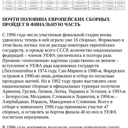
ПОЧТИ ПОЛОВИНА ЕВРОПЕЙСКИХ СБОРНЫХ
ПРОЙДЕТ В ФИНАЛЬНУЮ ЧАСТЬ
С 1996 года число участников финальной стадии вновь
удвоилось: теперь в ней играло уже 16 сборных. Формально в
этом была логика: после распада некоторых европейских
государств, и прежде всего СССР, количество национальных
федераций – членов УЕФА увеличилось в полтора раза.
Прежние «пополнения» картины существенно не меняли –
вступление в УЕФА ряда карликовых государств
(Лихтенштейна в 1974 году, Сан-Марино в 1988-м, Фарерских
островов в 1990-м) лишь добавляло в отбор по несколько
проходных матчей. Но в 1992 году право выставлять свои
национальные сборные в официальных турнирах получили
Армения, Грузия, Латвия, Литва, Украина и Эстония, в 1993-м
– Белоруссия, Молдавия, Словакия и Хорватия, в 1994-м –
Азербайджан, Израиль, Македония и Словения. Всего в
отборе к чемпионату 1996 года принимало участие 47
сборных, и оставлять за бортом финала 40 из них в УЕФА
посчитали неразумным.
В 1996 году напрямую выходили дальше победители групп