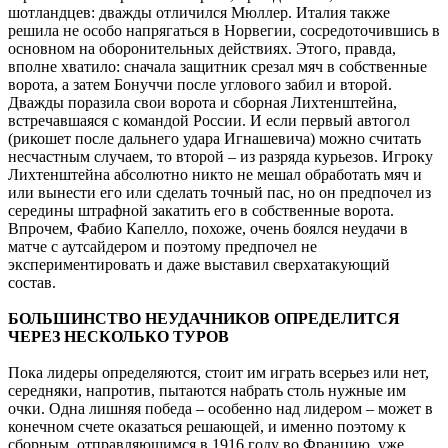
шотландцев: дважды отличился Мюллер. Италия также
решила не особо напрягаться в Норвегии, сосредоточившись в
основном на оборонительных действиях. Этого, правда,
вполне хватило: сначала защитник срезал мяч в собственные
ворота, а затем Бонуччи после углового забил и второй.
Дважды поразила свои ворота и сборная Лихтенштейна,
встречавшаяся с командой России. И если первый автогол
(рикошет после дальнего удара Игнашевича) можно считать
несчастным случаем, то второй – из разряда курьезов. Игроку
Лихтенштейна абсолютно никто не мешал обработать мяч и
или вынести его или сделать точный пас, но он предпочел из
середины штрафной закатить его в собственные ворота.
Впрочем, Фабио Капелло, похоже, очень боялся неудачи в
матче с аутсайдером и поэтому предпочел не
экспериментировать и даже выставил сверхатакующий
состав.
БОЛЬШИНСТВО НЕУДАЧНИКОВ ОПРЕДЕЛИТСЯ
ЧЕРЕЗ НЕСКОЛЬКО ТУРОВ
Пока лидеры определяются, стоит им играть всерьез или нет,
середняки, напротив, пытаются набрать столь нужные им
очки. Одна лишняя победа – особенно над лидером – может в
конечном счете оказаться решающей, и именно поэтому к
сборным, отправляющимся в 1916 году во Францию, уже