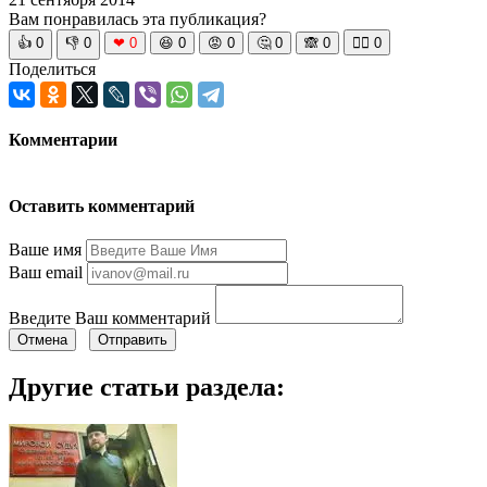
Вам понравилась эта публикация?
👍
0
👎
0
❤
0
😆
0
😡
0
🤔
0
🙈
0
🧘‍♀️
0
Поделиться
Комментарии
Оставить комментарий
Ваше имя
Ваш email
Введите Ваш комментарий
Отмена
Отправить
Другие статьи раздела: