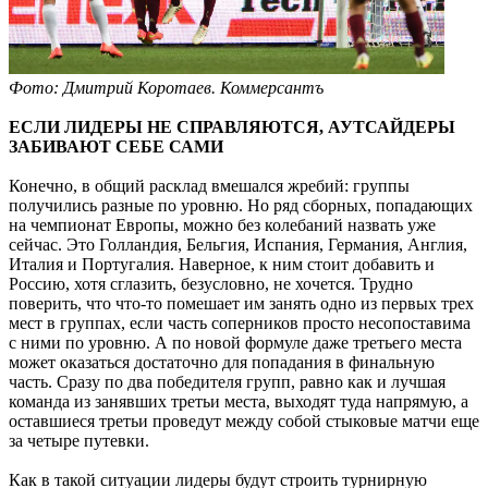
Фото: Дмитрий Коротаев. Коммерсантъ
ЕСЛИ ЛИДЕРЫ НЕ СПРАВЛЯЮТСЯ, АУТСАЙДЕРЫ
ЗАБИВАЮТ СЕБЕ САМИ
Конечно, в общий расклад вмешался жребий: группы
получились разные по уровню. Но ряд сборных, попадающих
на чемпионат Европы, можно без колебаний назвать уже
сейчас. Это Голландия, Бельгия, Испания, Германия, Англия,
Италия и Португалия. Наверное, к ним стоит добавить и
Россию, хотя сглазить, безусловно, не хочется. Трудно
поверить, что что-то помешает им занять одно из первых трех
мест в группах, если часть соперников просто несопоставима
с ними по уровню. А по новой формуле даже третьего места
может оказаться достаточно для попадания в финальную
часть. Сразу по два победителя групп, равно как и лучшая
команда из занявших третьи места, выходят туда напрямую, а
оставшиеся третьи проведут между собой стыковые матчи еще
за четыре путевки.
Как в такой ситуации лидеры будут строить турнирную