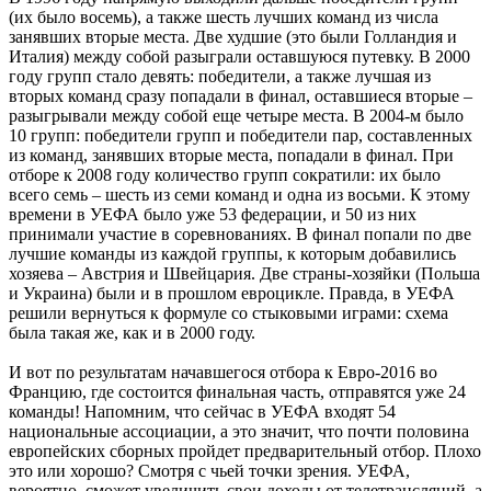
(их было восемь), а также шесть лучших команд из числа
занявших вторые места. Две худшие (это были Голландия и
Италия) между собой разыг­рали оставшуюся путевку. В 2000
году групп стало девять: победители, а также лучшая из
вторых команд сразу попадали в финал, оставшиеся вторые –
разыгрывали между собой еще четыре места. В 2004-м было
10 групп: победители групп и победители пар, составленных
из команд, занявших вторые места, попадали в финал. При
отборе к 2008 году количество групп сократили: их было
всего семь – шесть из семи команд и одна из восьми. К этому
времени в УЕФА было уже 53 федерации, и 50 из них
принимали участие в соревнованиях. В финал попали по две
лучшие команды из каждой группы, к которым добавились
хозяева – Австрия и Швейцария. Две страны-хозяйки (Польша
и Украина) были и в прошлом евроцикле. Правда, в УЕФА
решили вернуться к формуле со стыковыми играми: схема
была такая же, как и в 2000 году.
И вот по результатам начавшегося отбора к Евро-2016 во
Францию, где состоится финальная часть, отправятся уже 24
команды! Напомним, что сейчас в УЕФА входят 54
национальные ассоциации, а это значит, что почти половина
европейских сборных пройдет предварительный отбор. Плохо
это или хорошо? Смот­ря с чьей точки зрения. УЕФА,
вероятно, сможет увеличить свои доходы от телетрансляций, а