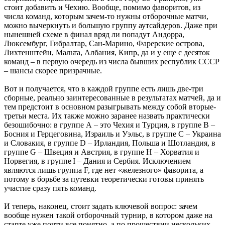
стоит добавить и Чехию. Вообще, помимо фаворитов, из
числа команд, которым зачем-то нужны отборочные матчи,
можно вычеркнуть и большую группу аутсайдеров. Даже при
нынешней схеме в финал вряд ли попадут Андорра,
Люксембург, Гибралтар, Сан-Марино, Фарерские острова,
Лихтенштейн, Мальта, Албания, Кипр, да и у еще с десяток
команд – в первую очередь из числа бывших республик СССР
– шансы скорее призрачные.
Вот и получается, что в каждой группе есть лишь две-три
сборные, реально заинтересованные в результатах матчей, да и
тем предстоит в основном разыгрывать между собой вторые-
третьи места. Их также можно заранее назвать практически
безошибочно: в группе А – это Чехия и Турция, в группе B –
Босния и Герцеговина, Израиль и Уэльс, в группе С – Украина
и Словакия, в группе D – Ирландия, Польша и Шотландия, в
группе G – Швеция и Австрия, в группе Н – Хорватия и
Норвегия, в группе I – Дания и Сербия. Исключением
являются лишь группа F, где нет «железного» фаворита, а
потому в борьбе за путевки теоретически готовы принять
участие сразу пять команд.
И теперь, наконец, стоит задать ключевой вопрос: зачем
вообще нужен такой отборочный турнир, в котором даже на
старте уже почти все понятно, а по прошествии нескольких