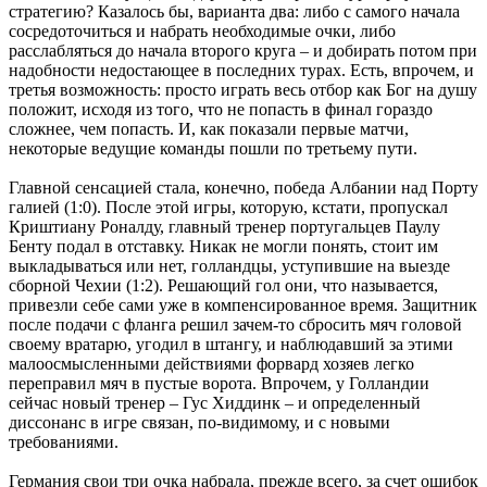
стратегию? Казалось бы, варианта два: либо с самого начала
сосредоточиться и набрать необходимые очки, либо
расслабляться до начала второго круга – и добирать потом при
надобности недостающее в последних турах. Есть, впрочем, и
третья возможность: просто играть весь отбор как Бог на душу
положит, исходя из того, что не попасть в финал гораздо
сложнее, чем попасть. И, как показали первые матчи,
некоторые ведущие команды пошли по третьему пути.
Главной сенсацией стала, конечно, победа Албании над Порту
галией (1:0). После этой игры, которую, кстати, пропускал
Криштиану Роналду, главный тренер португальцев Паулу
Бенту подал в отставку. Никак не могли понять, стоит им
выкладываться или нет, голландцы, уступившие на выезде
сборной Чехии (1:2). Решающий гол они, что называется,
привезли себе сами уже в компенсированное время. Защитник
после подачи с фланга решил зачем-то сбросить мяч головой
своему вратарю, угодил в штангу, и наблюдавший за этими
малоосмысленными действиями форвард хозяев легко
переправил мяч в пустые ворота. Впрочем, у Голландии
сейчас новый тренер – Гус Хиддинк – и определенный
диссонанс в игре связан, по-видимому, и с новыми
требованиями.
Германия свои три очка набрала, прежде всего, за счет ошибок