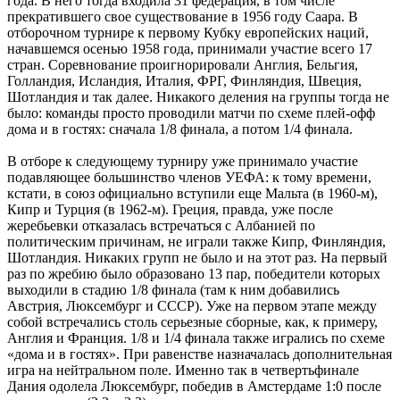
года. В него тогда входила 31 федерация, в том числе
прекратившего свое существование в 1956 году Саара. В
отборочном турнире к первому Кубку европейских наций,
начавшемся осенью 1958 года, принимали участие всего 17
стран. Соревнование проигнорировали Англия, Бельгия,
Голландия, Исландия, Италия, ФРГ, Финляндия, Швеция,
Шотландия и так далее. Никакого деления на группы тогда не
было: команды просто проводили матчи по схеме плей-офф
дома и в гостях: сначала 1/8 финала, а потом 1/4 финала.
В отборе к следующему турниру уже принимало участие
подавляющее большинство членов УЕФА: к тому времени,
кстати, в союз официально вступили еще Мальта (в 1960-м),
Кипр и Турция (в 1962-м). Греция, правда, уже после
жеребьевки отказалась встречаться с Албанией по
политическим причинам, не играли также Кипр, Финляндия,
Шотландия. Никаких групп не было и на этот раз. На первый
раз по жребию было образовано 13 пар, победители которых
выходили в стадию 1/8 финала (там к ним добавились
Австрия, Люксембург и СССР). Уже на первом этапе между
собой встречались столь серьезные сборные, как, к примеру,
Англия и Франция. 1/8 и 1/4 финала также игрались по схеме
«дома и в гостях». При равенстве назначалась дополнительная
игра на нейтральном поле. Именно так в четвертьфинале
Дания одолела Люксембург, победив в Амстердаме 1:0 после