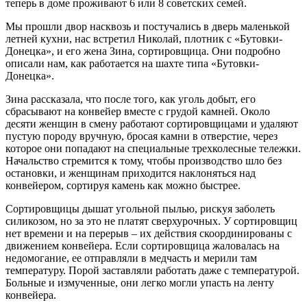
теперь в доме проживают 6 или 8 советских семей.
Мы прошли двор насквозь и постучались в дверь маленькой
летней кухни, нас встретил Николай, плотник с «Бутовки-
Донецка», и его жена Зина, сортировщица. Они подробно
описали нам, как работается на шахте типа «Бутовки-
Донецка».
Зина рассказала, что после того, как уголь добыт, его
сбрасывают на конвейер вместе с грудой камней. Около
десяти женщин в смену работают сортировщицами и удаляют
пустую породу вручную, бросая камни в отверстие, через
которое они попадают на специальные трехколесные тележки.
Начальство стремится к тому, чтобы производство шло без
остановки, и женщинам приходится наклоняться над
конвейером, сортируя камень как можно быстрее.
Сортировщицы дышат угольной пылью, рискуя заболеть
силикозом, но за это не платят сверхурочных. У сортировщиц
нет времени и на перерыв – их действия скоординированы с
движением конвейера. Если сортировщица жаловалась на
недомогание, ее отправляли в медчасть и мерили там
температуру. Порой заставляли работать даже с температурой.
Больные и измученные, они легко могли упасть на ленту
конвейера.