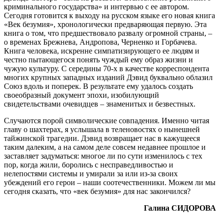
криминального государства» и интервью с ее автором.
Сегодня готовится к выходу на русском языке его новая книга
«Век безумия», хронологически предваряющая первую. Эта
книга о том, что предшествовало развалу огромной страны, –
о временах Брежнева, Андропова, Черненко и Горбачева.
Книга человека, искренне симпатизирующего ее людям и
честно пытающегося понять чуждый ему образ жизни и
чужую культуру. С середины 70-х в качестве корреспондента
многих крупных западных изданий Дэвид буквально облазил
Союз вдоль и поперек. В результате ему удалось создать
своеобразный документ эпохи, изобилующий
свидетельствами очевидцев – знаменитых и безвестных.
Случаются порой символические совпадения. Именно читая
главу о шахтерах, я услышала в теленовостях о нынешней
тайжинской трагедии. Дэвид возвращает нас в кажущееся
таким далеким, а на самом деле совсем недавнее прошлое и
заставляет задуматься: многое ли по сути изменилось с тех
пор, когда жили, боролись с несправедливостью и
нелепостями системы и умирали за или из-за своих
убеждений его герои – наши соотечественники. Можем ли мы
сегодня сказать, что «век безумия» для нас закончился?
Галина СИДОРОВА