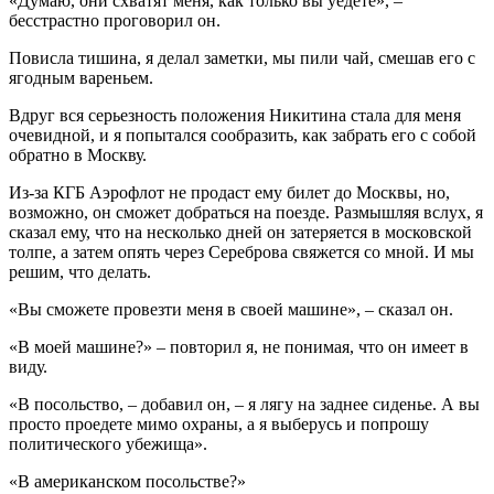
«Думаю, они схватят меня, как только вы уедете», –
бесстрастно проговорил он.
Повисла тишина, я делал заметки, мы пили чай, смешав его с
ягодным вареньем.
Вдруг вся серьезность положения Никитина стала для меня
очевидной, и я попытался сообразить, как забрать его с собой
обратно в Москву.
Из-за КГБ Аэрофлот не продаст ему билет до Москвы, но,
возможно, он сможет добраться на поезде. Размышляя вслух, я
сказал ему, что на несколько дней он затеряется в московской
толпе, а затем опять через Сереброва свяжется со мной. И мы
решим, что делать.
«Вы сможете провезти меня в своей машине», – сказал он.
«В моей машине?» – повторил я, не понимая, что он имеет в
виду.
«В посольство, – добавил он, – я лягу на заднее сиденье. А вы
просто проедете мимо охраны, а я выберусь и попрошу
политического убежища».
«В американском посольстве?»