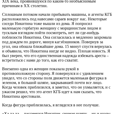
XIX века, проявившуюся по каким-то необъяснимым
причинам в XX столетии.
Сплошным потоком начали прибывать машины, и агенты КГБ
расположились под навесами сараев вокруг нас. Некоторые
соседи Никитина тоже вышли из дома. Я попросил
маленькую горбатую женщину с морщинистым лицом и
тусклым взглядом пойти посмотреть, нет ли где-нибудь
поблизости Никитина. Она согласилась и медленно захромала
под дождем по дороге, минуя кагэбэшников. Повернув за
угол, она обошла ближайшие дома. 15 минут спустя вернулась
и объявила, что Никитина нигде не видно. Плохая новость. Я
был уверен, что его единственная надежда избежать ареста –
встретиться с нами до того, как его схватят.
Внезапно одна из женщин показала рукой в
противоположную сторону. Я повернулся и с удивлением
увидел, что со стороны поля движется маленькая фигурка в
зеленом, в большой шляпе, закрывавшей почти все лицо.
Когда человек приблизился, я заметил, что он ухмыляется, и с
ужасом решил, что это агент КГБ идет к нам сказать, что
Никитина арестовали.
Когда фигура приблизилась, я вгляделся в нее получше.
«Ха-ха-ха, – рассмеялся Никитин, снимая шляпу, – ну и козлы