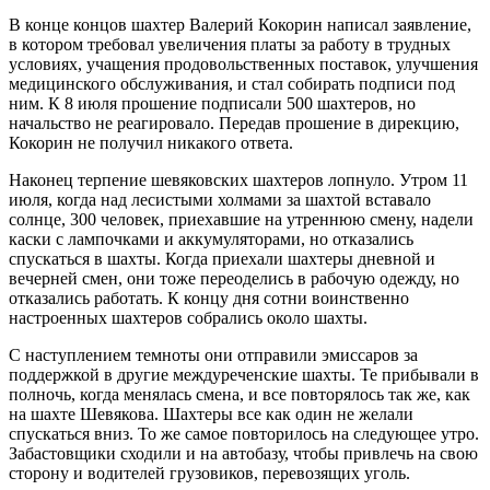
В конце концов шахтер Валерий Кокорин написал заявление,
в котором требовал увеличения платы за работу в трудных
условиях, учащения продовольственных поставок, улучшения
медицинского обслуживания, и стал собирать подписи под
ним. К 8 июля прошение подписали 500 шахтеров, но
начальство не реагировало. Передав прошение в дирекцию,
Кокорин не получил никакого ответа.
Наконец терпение шевяковских шахтеров лопнуло. Утром 11
июля, когда над лесистыми холмами за шахтой вставало
солнце, 300 человек, приехавшие на утреннюю смену, надели
каски с лампочками и аккумуляторами, но отказались
спускаться в шахты. Когда приехали шахтеры дневной и
вечерней смен, они тоже переоделись в рабочую одежду, но
отказались работать. К концу дня сотни воинственно
настроенных шахтеров собрались около шахты.
С наступлением темноты они отправили эмиссаров за
поддержкой в другие междуреченские шахты. Те прибывали в
полночь, когда менялась смена, и все повторялось так же, как
на шахте Шевякова. Шахтеры все как один не желали
спускаться вниз. То же самое повторилось на следующее утро.
Забастовщики сходили и на автобазу, чтобы привлечь на свою
сторону и водителей грузовиков, перевозящих уголь.