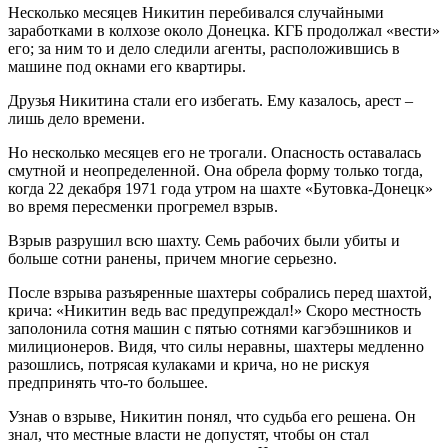
Несколько месяцев Никитин перебивался случайными
заработками в колхозе около Донецка. КГБ продолжал «вести»
его; за ним то и дело следили агенты, расположившись в
машине под окнами его квартиры.
Друзья Никитина стали его избегать. Ему казалось, арест –
лишь дело времени.
Но несколько месяцев его не трогали. Опасность оставалась
смутной и неопределенной. Она обрела форму только тогда,
когда 22 декабря 1971 года утром на шахте «Бутовка-Донецк»
во время пересменки прогремел взрыв.
Взрыв разрушил всю шахту. Семь рабочих были убиты и
больше сотни ранены, причем многие серьезно.
После взрыва разъяренные шахтеры собрались перед шахтой,
крича: «Никитин ведь вас предупреждал!» Скоро местность
заполонила сотня машин с пятью сотнями кагэбэшников и
милиционеров. Видя, что силы неравны, шахтеры медленно
разошлись, потрясая кулаками и крича, но не рискуя
предпринять что-то большее.
Узнав о взрыве, Никитин понял, что судьба его решена. Он
знал, что местные власти не допустят, чтобы он стал