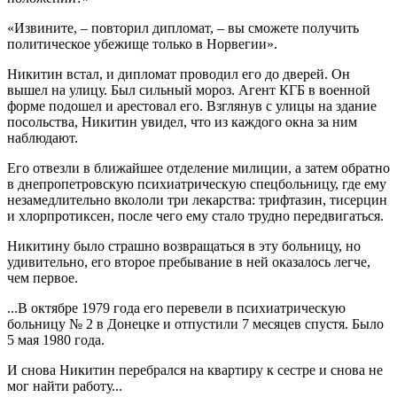
«Извините, – повторил дипломат, – вы сможете получить
политическое убежище только в Норвегии».
Никитин встал, и дипломат проводил его до дверей. Он
вышел на улицу. Был сильный мороз. Агент КГБ в военной
форме подошел и арестовал его. Взглянув с улицы на здание
посольства, Никитин увидел, что из каждого окна за ним
наблюдают.
Его отвезли в ближайшее отделение милиции, а затем обратно
в днепропетровскую психиатрическую спецбольницу, где ему
незамедлительно вкололи три лекарства: трифтазин, тисерцин
и хлорпротиксен, после чего ему стало трудно передвигаться.
Никитину было страшно возвращаться в эту больницу, но
удивительно, его второе пребывание в ней оказалось легче,
чем первое.
...В октябре 1979 года его перевели в психиатрическую
больницу № 2 в Донецке и отпустили 7 месяцев спустя. Было
5 мая 1980 года.
И снова Никитин перебрался на квартиру к сестре и снова не
мог найти работу...