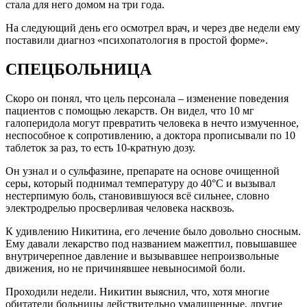
стала для него домом на три года.
На следующий день его осмотрел врач, и через две недели ему
поставили диагноз «психопатология в простой форме».
СПЕЦБОЛЬНИЦА
Скоро он понял, что цель персонала – изменение поведения
пациентов с помощью лекарств. Он видел, что 10 мг
галоперидола могут превратить человека в нечто измученное,
неспособное к сопротивлению, а доктора прописывали по 10
таблеток за раз, то есть 10-кратную дозу.
Он узнал и о сульфазине, препарате на основе очищенной
серы, который поднимал температуру до 40°С и вызывал
нестерпимую боль, становившуюся всё сильнее, словно
электродрелью просверливая человека насквозь.
К удивлению Никитина, его лечение было довольно сносным.
Ему давали лекарство под названием мажептил, повышавшее
внутричерепное давление и вызывавшее непроизвольные
движения, но не причинявшее невыносимой боли.
Проходили недели. Никитин выяснил, что, хотя многие
обитатели больницы действительно умалишенные, другие