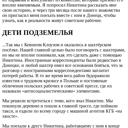
вполне вменяемым. Я попросил Никитина рассказать мне
свою историю, и через три месяца после нашего знакомства
он пригласил меня поехать вместе с ним в Донецк, чтобы
узнать, как в реальности живут советские рабочие.
ДЕТИ ПОДЗЕМЕЛЬЯ
...Так мы с Кевином Клоузом и оказались в шахтёрском
посёлке. Нашей главной целью было поговорить с шахтерами,
но мы не вполне понимали, как это сделать даже с помощью
Никитина. Иностранные корреспонденты были редкостью в
Донецке, и любой шахтер имел все основания бояться, что за
разговор с иностранными корреспондентами заплатит
потерей работы. В то же время весь район будоражили
известия о трудовом кризисе в Польше и постоянные
обличения польских рабочих в советской прессе, где их
называли «антисоциалистическими» элементами.
Мы решили встретиться с теми, кого знал Никитин. Мы
покинули деревню и пошли к главной трассе, где поймали
такси, и ездили по всему городу с машиной агентов КГБ «на
хвосте».
Мы поехали к другу Никитина, работавшему с ним в конце