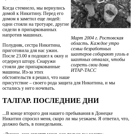
Когда стемнело, мы вернулись
домой к Никитину. Перед его
домом я заметил еще людей:
одни стояли на тротуаре, другие
сидели в припаркованных
напротив машинах.
Март 2004 г. Ростовская
область. Каждое утро
Полудняк, сестра Никитина,
семьи безработных
приготовила для нас ужин.
шахтеров собирают уголь в
После 23.00 я подошел к окну и
шахтных отвалах, чтобы
отдернул штору. Снаружи
согреть свои дома
стояли две припаркованные
ИТАР-ТАСС
машины. Из-за этих
обстоятельств я решил, что наше
присутствие – своего рода защита для Никитина, и мы
остались у него ночевать.
ТАЛГАР. ПОСЛЕДНИЕ ДНИ
...В конце второго дня нашего пребывания в Донецке
Никитин спросил меня, скоро ли мы уезжаем. Я ответил, что,
должно быть, в понедельник.