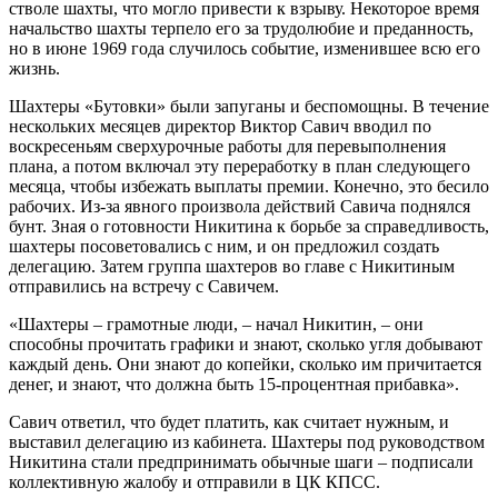
стволе шахты, что могло привести к взрыву. Некоторое время
начальство шахты терпело его за трудолюбие и преданность,
но в июне 1969 года случилось событие, изменившее всю его
жизнь.
Шахтеры «Бутовки» были запуганы и беспомощны. В течение
нескольких месяцев директор Виктор Савич вводил по
воскресеньям сверхурочные работы для перевыполнения
плана, а потом включал эту переработку в план следующего
месяца, чтобы избежать выплаты премии. Конечно, это бесило
рабочих. Из-за явного произвола действий Савича поднялся
бунт. Зная о готовности Никитина к борьбе за справедливость,
шахтеры посоветовались с ним, и он предложил создать
делегацию. Затем группа шахтеров во главе с Никитиным
отправились на встречу с Савичем.
«Шахтеры – грамотные люди, – начал Никитин, – они
способны прочитать графики и знают, сколько угля добывают
каждый день. Они знают до копейки, сколько им причитается
денег, и знают, что должна быть 15-процентная прибавка».
Савич ответил, что будет платить, как считает нужным, и
выставил делегацию из кабинета. Шахтеры под руководством
Никитина стали предпринимать обычные шаги – подписали
коллективную жалобу и отправили в ЦК КПСС.