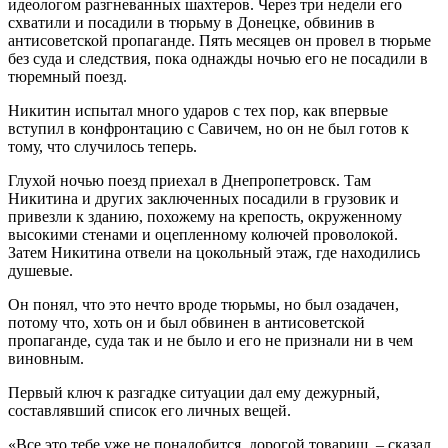
идеологом разгневанных шахтеров. Через три недели его
схватили и посадили в тюрьму в Донецке, обвинив в
антисоветской пропаганде. Пять месяцев он провел в тюрьме
без суда и следствия, пока однажды ночью его не посадили в
тюремный поезд.
Никитин испытал много ударов с тех пор, как впервые
вступил в конфронтацию с Савичем, но он не был готов к
тому, что случилось теперь.
Глухой ночью поезд приехал в Днепропетровск. Там
Никитина и других заключенных посадили в грузовик и
привезли к зданию, похожему на крепость, окруженному
высокими стенами и оцепленному колючей проволокой.
Затем Никитина отвели на цокольный этаж, где находились
душевые.
Он понял, что это нечто вроде тюрьмы, но был озадачен,
потому что, хоть он и был обвинен в антисоветской
пропаганде, суда так и не было и его не признали ни в чем
виновным.
Первый ключ к разгадке ситуации дал ему дежурный,
составлявший список его личных вещей.
«Все это тебе уже не понадобится, дорогой товарищ, – сказал