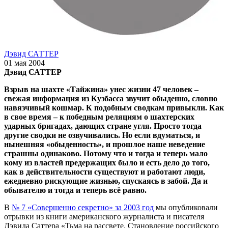
Дэвид САТТЕР
01 мая 2004
Дэвид САТТЕР
Взрыв на шахте «Тайжина» унес жизни 47 человек –
свежая информация из Кузбасса звучит обыденно, словно
навязчивый кошмар. К подобным сводкам привыкли. Как
в свое время – к победным реляциям о шахтерских
ударных бригадах, дающих стране угля. Просто тогда
другие сводки не озвучивались. Но если вдуматься, и
нынешняя «обыденность», и прошлое наше неведение
страшны одинаково. Потому что и тогда и теперь мало
кому из властей предержащих было и есть дело до того,
как в действительности существуют и работают люди,
ежедневно рискующие жизнью, спускаясь в забой. Да и
обывателю и тогда и теперь всё равно.
В
№ 7 «Совершенно секретно» за 2003 год
мы опубликовали
отрывки из книги американского журналиста и писателя
Дэвида Саттера «Тьма на рассвете. Становление российского