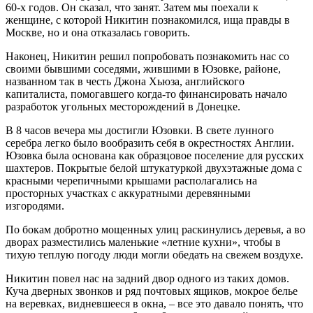
60-х годов. Он сказал, что занят. Затем мы поехали к
женщине, с которой Никитин познакомился, ища правды в
Москве, но и она отказалась говорить.
Наконец, Никитин решил попробовать познакомить нас со
своими бывшими соседями, жившими в Юзовке, районе,
названном так в честь Джона Хьюза, английского
капиталиста, помогавшего когда-то финансировать начало
разработок угольных месторождений в Донецке.
В 8 часов вечера мы достигли Юзовки. В свете лунного
серебра легко было вообразить себя в окрестностях Англии.
Юзовка была основана как образцовое поселение для русских
шахтеров. Покрытые белой штукатуркой двухэтажные дома с
красными черепичными крышами располагались на
просторных участках с аккуратными деревянными
изгородями.
По бокам добротно мощенных улиц раскинулись деревья, а во
дворах разместились маленькие «летние кухни», чтобы в
тихую теплую погоду люди могли обедать на свежем воздухе.
Никитин повел нас на задний двор одного из таких домов.
Куча дверных звонков и ряд почтовых ящиков, мокрое белье
на веревках, видневшееся в окна, – все это давало понять, что