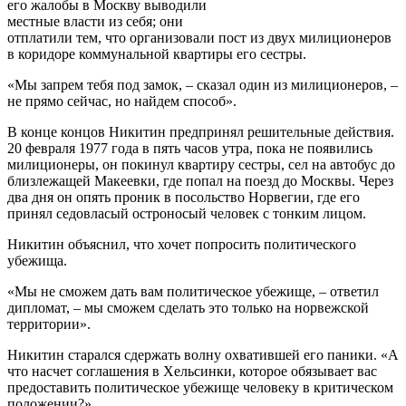
его жалобы в Москву выводили
местные власти из себя; они
отплатили тем, что организовали пост из двух милиционеров
в коридоре коммунальной квартиры его сестры.
«Мы запрем тебя под замок, – сказал один из милиционеров, –
не прямо сейчас, но найдем способ».
В конце концов Никитин предпринял решительные действия.
20 февраля 1977 года в пять часов утра, пока не появились
милиционеры, он покинул квартиру сестры, сел на автобус до
близлежащей Макеевки, где попал на поезд до Москвы. Через
два дня он опять проник в посольство Норвегии, где его
принял седовласый остроносый человек с тонким лицом.
Никитин объяснил, что хочет попросить политического
убежища.
«Мы не сможем дать вам политическое убежище, – ответил
дипломат, – мы сможем сделать это только на норвежской
территории».
Никитин старался сдержать волну охватившей его паники. «А
что насчет соглашения в Хельсинки, которое обязывает вас
предоставить политическое убежище человеку в критическом
положении?»