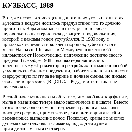
КУЗБАСС, 1989
Вот уже несколько месяцев в допотопных угольных шахтах
Кузбасса в воздухе носилось предчувствие: что-то должно
произойти. В дымном загрязненном регионе росло
недовольство шахтеров из-за дефицита продовольствия,
который с каждым годом усугублялся. В 1989 году с
прилавков исчезли стиральный порошок, зубная паста и
мыло. На шахте Шевякова в Междуреченске, что в 65
километрах от Новокузнецка, напряжение достигло своего
предела. В декабре 1988 года шахтеры написали в
телепрограмму «Прожектор перестройки» письмо с просьбой
улучшить снабжение продуктами, работу транспорта и ввести
сверхурочную плату за вечерние и ночные смены, но письмо
отослали в профсоюз (ВЦСПС. – Ред.), и ответа так и не
последовало.
Весной начальство шахты объявило, что вдобавок к дефициту
мыла в магазинах теперь мыло закончилось и в шахте. Вместо
этого после долгой смены под землей рабочим выдавали
моющее средство, применяемое для очистки двигателей и
вызывающее выпадение волос. Поскольку краны во многих
душевых кабинах были сломаны, под одним душем
приходилось мыться вчетвером.