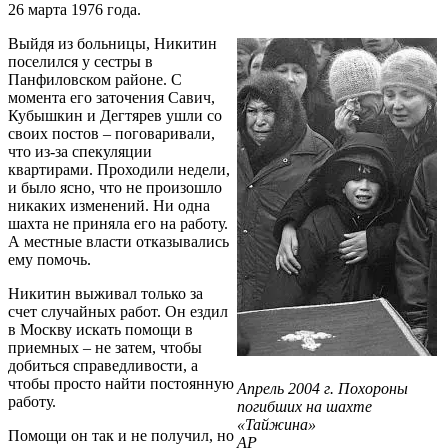
26 марта 1976 года.
Выйдя из больницы, Никитин
поселился у сестры в
Панфиловском районе. С
момента его заточения Савич,
Кубышкин и Дегтярев ушли со
своих постов – поговаривали,
что из-за спекуляции
квартирами. Проходили недели,
и было ясно, что не произошло
никаких изменений. Ни одна
шахта не приняла его на работу.
А местные власти отказывались
ему помочь.
Никитин выживал только за
счет случайных работ. Он ездил
в Москву искать помощи в
приемных – не затем, чтобы
добиться справедливости, а
чтобы просто найти постоянную
Апрель 2004 г. Похороны
работу.
погибших на шахте
«Тайжина»
Помощи он так и не получил, но
AP