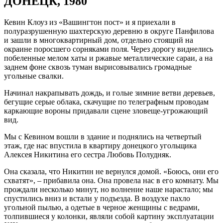
ДОНЕЦК, 1980
Кевин Клоуз из «Вашингтон пост» и я приехали в
полуразрушенную шахтерскую деревню в округе Панфилова
и зашли в многоквартирный дом, отдельно стоящий на
окраине поросшего сорняками поля. Через дорогу виднелись
побеленные мелом хаты и ржавые металлические сараи, а на
заднем фоне сквозь туман вырисовывались громадные
угольные свалки.
Начинал накрапывать дождь, и голые зимние ветви деревьев,
бегущие серые облака, скачущие по телеграфным проводам
каркающие вороны придавали сцене зловеще-угрожающий
вид.
Мы с Кевином вошли в здание и поднялись на четвертый
этаж, где нас впустила в квартиру донецкого угольщика
Алексея Никитина его сестра Любовь Полудняк.
Она сказала, что Никитин не вернулся домой. «Боюсь, они его
схватят», – прибавила она. Она провела нас в его комнату. Мы
прождали несколько минут, но волнение наше нарастало; мы
спустились вниз и встали у подъезда. В воздухе пахло
угольной пылью, а одетые в черное женщины с ведрами,
толпившиеся у колонки, являли собой картину эксплуатации