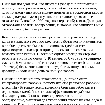
Николай поведал нам, что шахтеры уже давно привыкли к
шестидневной рабочей неделе и к работе по воскресеньям,
хотя по закону шахтеров можно привлечь к воскресной работе
только дважды в месяц и у них есть полное право от нее
отказаться. В ноябре 1980 года шахтеры с «Бутовки-Донецка»
отработали все пять воскресений, и любой, кто заикнулся бы о
своих правах, был бы уволен.
Компенсацию за воскресные работы шахтер получал тогда,
когда начальство этого хотело; часы работы могли измениться
в любое время, чтобы соответствовать требованиям
производства. Шахтерам приходилось жить в состоянии
вечного напряжения. В течение одного месяца шахтер мог
работать в ночную смену (с 10 вечера до 6 утра), в утреннюю
смену (с 6 утра до 2 дня) и затем во вторую смену (с 2 дня до
10 вечера) без компенсации за неудобства, получая только
добавку 22 копейки в день за ночную работу.
Никитин объяснил, что начальство в Донецке может
контролировать рабочих, потому что оно раскололо рабочий
класс. На «Бутовке» все шахтерские бригады работали на
одинаковых комбайнах, но для эффективности работы
бригаде нужны были вагонетки, вентиляционное
оборудование, материал для укрепления ствола шахты, вода и
запчасти. И вот тут все необходимое выдавалось только