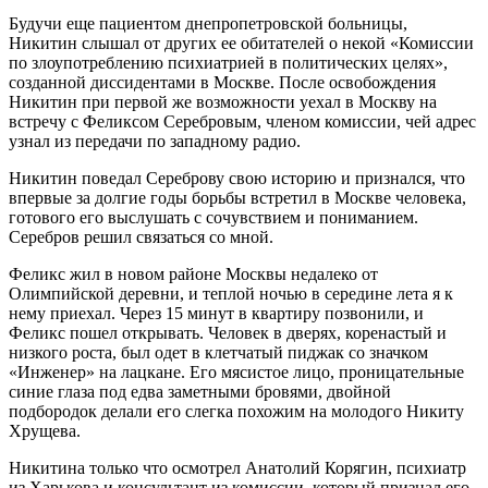
Будучи еще пациентом днепропетровской больницы,
Никитин слышал от других ее обитателей о некой «Комиссии
по злоупотреблению психиатрией в политических целях»,
созданной диссидентами в Москве. После освобождения
Никитин при первой же возможности уехал в Москву на
встречу с Феликсом Серебровым, членом комиссии, чей адрес
узнал из передачи по западному радио.
Никитин поведал Сереброву свою историю и признался, что
впервые за долгие годы борьбы встретил в Москве человека,
готового его выслушать с сочувствием и пониманием.
Серебров решил связаться со мной.
Феликс жил в новом районе Москвы недалеко от
Олимпийской деревни, и теплой ночью в середине лета я к
нему приехал. Через 15 минут в квартиру позвонили, и
Феликс пошел открывать. Человек в дверях, коренастый и
низкого роста, был одет в клетчатый пиджак со значком
«Инженер» на лацкане. Его мясистое лицо, проницательные
синие глаза под едва заметными бровями, двойной
подбородок делали его слегка похожим на молодого Никиту
Хрущева.
Никитина только что осмотрел Анатолий Корягин, психиатр
из Харькова и консультант из комиссии, который признал его