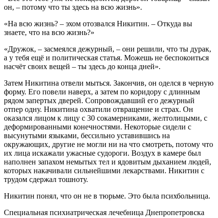
он, – потому что ты здесь на всю жизнь».
«На всю жизнь? – эхом отозвался Никитин. – Откуда вы
знаете, что на всю жизнь?»
«Дружок, – засмеялся дежурный, – они решили, что ты дурак,
а у тебя ещё и политическая статья. Можешь не беспокоиться
насчёт своих вещей – ты здесь до конца дней».
Затем Никитина отвели мыться. Закончив, он оделся в черную
форму. Его повели наверх, а затем по коридору с длинным
рядом запертых дверей. Сопровождавший его дежурный
отпер одну. Никитина охватили отвращение и страх. Он
оказался лицом к лицу с 30 сокамерниками, желтолицыми, с
деформированными конечностями. Некоторые сидели с
высунутыми языками, бессильно уставившись на
окружающих, другие не могли ни на что смотреть, потому что
их лица искажали ужасные судороги. Воздух в камере был
наполнен запахом немытых тел и ядовитым дыханием людей,
которых накачивали сильнейшими лекарствами. Никитин с
трудом сдержал тошноту.
Никитин понял, что он не в тюрьме. Это была психбольница.
Специальная психиатрическая лечебница Днепропетровска