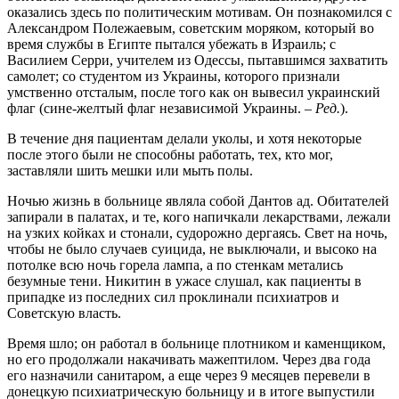
оказались здесь по политическим мотивам. Он познакомился с
Александром Полежаевым, советским моряком, который во
время службы в Египте пытался убежать в Израиль; с
Василием Серри, учителем из Одессы, пытавшимся захватить
самолет; со студентом из Украины, которого признали
умственно отсталым, после того как он вывесил украинский
флаг (сине-желтый флаг независимой Украины. –
Ред.
).
В течение дня пациентам делали уколы, и хотя некоторые
после этого были не способны работать, тех, кто мог,
заставляли шить мешки или мыть полы.
Ночью жизнь в больнице являла собой Дантов ад. Обитателей
запирали в палатах, и те, кого напичкали лекарствами, лежали
на узких койках и стонали, судорожно дергаясь. Свет на ночь,
чтобы не было случаев суицида, не выключали, и высоко на
потолке всю ночь горела лампа, а по стенкам метались
безумные тени. Никитин в ужасе слушал, как пациенты в
припадке из последних сил проклинали психиатров и
Советскую власть.
Время шло; он работал в больнице плотником и каменщиком,
но его продолжали накачивать мажептилом. Через два года
его назначили санитаром, а еще через 9 месяцев перевели в
донецкую психиатрическую больницу и в итоге выпустили