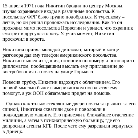
15 апреля 1971 года Никитин бродил по центру Москвы,
изучая охраняемые входы в различные посольства. К
посольству ФРГ было трудно подобраться. К турецкому –
легче, но он решил продолжать исследования. Как-то он
проходил мимо посольства Норвегии и увидел, что охранник
смотрит в другую сторону. Улучив момент, Никитин
проскочил в ворота.
Никитина принял молодой дипломат, который в конце
разговора дал ему телефон американского посольства.
Никитин вышел из здания, позвонил по номеру и поговорил с
дипломатом, пообещавшим выслать ему приглашение до
востребования на почту на улице Горького.
Повесив трубку, Никитин вздохнул с облегчением. Его
первой мыслью было: в американском посольстве ему
помогут, а уж ООН обязательно придет на помощь.
...Однако как только стеклянные двери почты закрылись за его
спиной, Никитина схватили двое и поволокли в
поджидавшую машину. Его привезли в ближайшее отделение
милиции, а затем в психиатрическую больницу, где его
допросили агенты КГБ. После чего ему разрешили вернуться
в Донецк.