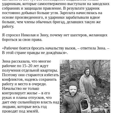
ударникам, которые самоотверженно выступали на заводских
собраниях и защищали правление. В результате ударник
постоянно добывал больше угля. Зарплата начислялась на
основе произведенного, и ударники зарабатывали вдвое
больше, чем члены обычных бригад, делавших такую же
работу.
Я спросил Николая и Зину, почему нет шахтеров, желающих
бороться за свои права.
«Рабочие боятся бросать начальству вызов, – ответила Зина. –
В этой стране правды не дождёшься».
Зина рассказала, что многие
рабочие по 15–20 лет ждут
получения отдельной квартиры.
Поэтому они стараются избегать
конфликтов, надеясь сохранить
работу и место в очереди.
Начальство не только
контролирует жилье – в его
руках и планы отпусков, что
дает ему сильнейшую власть над
людьми, которые весь год
проводят под землёй.