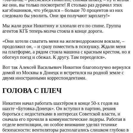
же они, вы только посмотрите! Я столько раз дурачил этих
кагэбэшников, что убедился – больше 70 процентов из них
следовало бы уволить. Они зря получают зарплату!»
Мы жали руки Никитину и хлопали его по спине. Группа
агентов КГБ теперь молча стояла в конце дороги.
«Они хотели схватить меня на железнодорожном вокзале, –
продолжил он, – и сразу поместить в психушку. Ждали меня
на платформе, а рядом стояла машина с красным крестом, но я
обогнул поезд и сбежал. К другу. Там переоделся».
Вот так Алексей Васильевич Никитин благополучно вернулся
домой из Москвы в Донецк и встретился на родной земле с
двумя иностранными корреспондентами.
ГОЛОВА С ПЛЕЧ
Никитин начал работать шахтёром в конце 50-х годов на
шахте «Бутовка-Донецк». Он вступил в партию, решив
бороться с недостатками в интересах Советской власти, и
сначала его прочили в коммунистические лидеры. Работая в
отделе вентиляции, он особое внимание уделял технике
безопасности: вентиляторы располагались слишком глубоко в