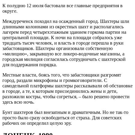
К полудню 12 июля бастовали все главные предприятия в
округе.
Междуреченск походил на осажденный город. Шахтеры шли
длинными колоннами из окрестных шахт и располагались
лагерем перед четырехэтажным зданием горкома партии на
центральной площади. К ночи на площади собралось уже
тридцать тысяч человек, и власть в городе перешла в руки
забастовщиков. Шахтеры организовали собственную
«милицию», закрывшую все ликеро-водочные магазины, а
городская милиция согласилась сотрудничать с шахтерской
для поддержания порядка.
Местные власти, боясь того, что забастовщики разгромят
город, раздали микрофоны и громкоговорители. С
самодельной платформы шахтеры рассказывали об обстановке
в городе, а те, к которым присоединились жены и дети,
разложили костры, чтобы согреться, – было решено провести
здесь всю ночь.
Бунт шахтеров был внезапным и драматичным. Но не так-то
просто было сразу освободиться от страха. Для советских
рабочих он определил целую эру.