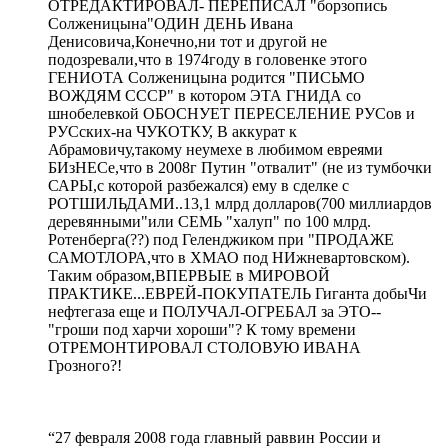
ОТРЕДАКТИРОВАЛ- ПЕРЕПИСАЛ "борзопись
Солженицына"ОДИН ДЕНЬ Ивана
Денисовича,Конечно,ни тот и другой не
подозревали,что в 1974году в головенке этого
ГЕНИОТА Солженицына родится "ПИСЬМО
ВОЖДЯМ СССР" в котором ЭТА ГНИДА со
шнобелевкой ОБОСНУЕТ ПЕРЕСЕЛЕНИЕ РУСов и
РУСских-на ЧУКОТКУ, В аккурат к
Абрамовичу,такому неумехе в любимом евреями
БИзНЕСе,что в 2008г Путин "отвалит" (не из тумбочки
САРЫ,с которой разбежался) ему в сделке с
РОТШИЛЬДАМИ..13,1 млрд долларов(700 миллиардов
деревянными"или СЕМЬ "халуп" по 100 млрд.
Ротенберга(??) под Геленджиком при "ПРОДАЖЕ
САМОТЛОРА,что в ХМАО под НИжневартовском).
Таким образом,ВПЕРВЫЕ в МИРОВОЙ
ПРАКТИКЕ...ЕВРЕЙ-ПОКУПАТЕЛЬ Гиганта добыЧи
нефтегаза еще и ПОЛУЧАЛ-ОГРЕБАЛ за ЭТО--
"гроши под харчи хороши"? К тому времени
ОТРЕМОНТИРОВАЛ СТОЛОВУЮ ИВАНА
Грозного?!
“27 февраля 2008 года главный раввин России и