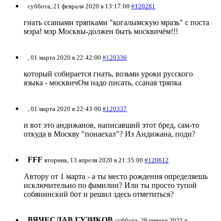
суббота, 21 февраля 2020 в 13:17:00
#120281
гнать ссаными тряпками "когалымскую мразь" с поста
мэра! мэр Москвы-должен быть москвичём!!!
, 01 марта 2020 в 22:42:00
#120336
который собирается гнать, возьми уроки русского
языка - москвичОм надо писать, ссаная тряпка
, 01 марта 2020 в 22:43:00
#120337
и вот это андижанов, написавший этот бред, сам-то
откуда в Москву "понаехал"? Из Андижана, поди?
FFF
вторник, 13 апреля 2020 в 21:35:00
#120612
Автору от 1 марта - а ты место рождения определяешь
исключительно по фамилии? Или ты просто тупой
собянинский бот и решил здесь отметиться?
ВЯЧЕСЛАВ ГУЗИКОВ
суббота, 29 января 2021 в