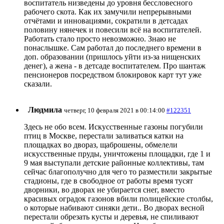
воспитатель низведены до уровня бессловесного
рабочего скота. Как их замучили непрерывными
отчётами и инновациями, сократили в детсадах
половину нянечек и повесили всё на воспитателей.
Работать стало просто невозможно. Знаю не
понаслышке. Сам работал до последнего времени в
доп. образовании (пришлось уйти из-за нищенских
денег), а жена - в детсаде воспитателем. Про шантаж
пенсионеров посредством блокировок карт тут уже
сказали.
Людмила
четверг, 10 февраля 2021 в 00:14:00
#122351
Здесь не обо всем. Искусственные газоны погубили
птиц в Москве, перестали заливаться катки на
площадках во двораз, щаброшены, обмелели
искусственные пруды, уничтожены площадки, где 1 и
9 мая выступали детские районные коллективы, там
сейчас благополучно для чего то разместили закрытые
стадионы, где в свободное от работы время тусят
дворники, во дворах не убирается снег, вместо
красивых оградок газонов вбили полицейские столбы,
о которые набивают синяки дети.. Во дворах весной
перестали обрезать кусты и деревья, не спиливают