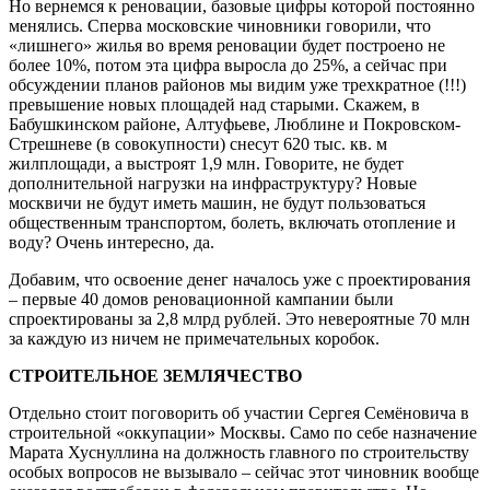
Но вернемся к реновации, базовые цифры которой постоянно
менялись. Сперва московские чиновники говорили, что
«лишнего» жилья во время реновации будет построено не
более 10%, потом эта цифра выросла до 25%, а сейчас при
обсуждении планов районов мы видим уже трехкратное (!!!)
превышение новых площадей над старыми. Скажем, в
Бабушкинском районе, Алтуфьеве, Люблине и Покровском-
Стрешневе (в совокупности) снесут 620 тыс. кв. м
жилплощади, а выстроят 1,9 млн. Говорите, не будет
дополнительной нагрузки на инфраструктуру? Новые
москвичи не будут иметь машин, не будут пользоваться
общественным транспортом, болеть, включать отопление и
воду? Очень интересно, да.
Добавим, что освоение денег началось уже с проектирования
– первые 40 домов реновационной кампании были
спроектированы за 2,8 млрд рублей. Это невероятные 70 млн
за каждую из ничем не примечательных коробок.
СТРОИТЕЛЬНОЕ ЗЕМЛЯЧЕСТВО
Отдельно стоит поговорить об участии Сергея Семёновича в
строительной «оккупации» Москвы. Само по себе назначение
Марата Хуснуллина на должность главного по строительству
особых вопросов не вызывало – сейчас этот чиновник вообще