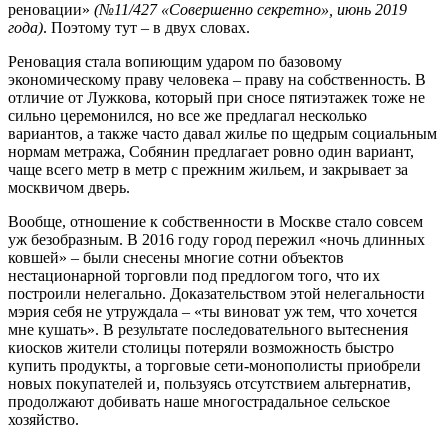
реновации»
(№11/427 «Совершенно секретно», июнь 2019
года)
. Поэтому тут – в двух словах.
Реновация стала вопиющим ударом по базовому
экономическому праву человека – праву на собственность. В
отличие от Лужкова, который при сносе пятиэтажек тоже не
сильно церемонился, но все же предлагал несколько
вариантов, а также часто давал жилье по щедрым социальным
нормам метража, Собянин предлагает ровно один вариант,
чаще всего метр в метр с прежним жильем, и закрывает за
москвичом дверь.
Вообще, отношение к собственности в Москве стало совсем
уж безобразным. В 2016 году город пережил «ночь длинных
ковшей» – были снесены многие сотни объектов
нестационарной торговли под предлогом того, что их
построили нелегально. Доказательством этой нелегальности
мэрия себя не утруждала – «ты виноват уж тем, что хочется
мне кушать». В результате последовательного вытеснения
киосков жители столицы потеряли возможность быстро
купить продукты, а торговые сети-монополисты приобрели
новых покупателей и, пользуясь отсутствием альтернатив,
продолжают добивать наше многострадальное сельское
хозяйство.