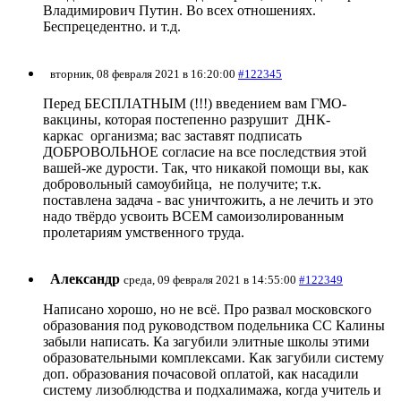
Владимирович Путин. Во всех отношениях.
Беспрецедентно. и т.д.
вторник, 08 февраля 2021 в 16:20:00
#122345
Перед БЕСПЛАТНЫМ (!!!) введением вам ГМО-
вакцины, которая постепенно разрушит ДНК-
каркас организма; вас заставят подписать
ДОБРОВОЛЬНОЕ согласие на все последствия этой
вашей-же дурости. Так, что никакой помощи вы, как
добровольный самоубийца, не получите; т.к.
поставлена задача - вас уничтожить, а не лечить и это
надо твёрдо усвоить ВСЕМ самоизолированным
пролетариям умственного труда.
Александр
среда, 09 февраля 2021 в 14:55:00
#122349
Написано хорошо, но не всё. Про развал московского
образования под руководством подельника СС Калины
забыли написать. Ка загубили элитные школы этими
образовательными комплексами. Как загубили систему
доп. образования почасовой оплатой, как насадили
систему лизоблюдства и подхалимажа, когда учитель и