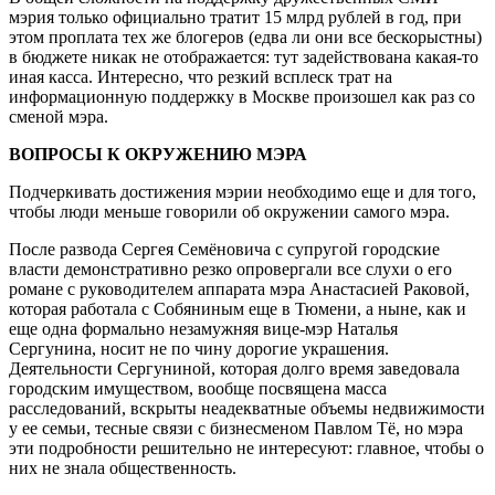
мэрия только официально тратит 15 млрд рублей в год, при
этом проплата тех же блогеров (едва ли они все бескорыстны)
в бюджете никак не отображается: тут задействована какая-то
иная касса. Интересно, что резкий всплеск трат на
информационную поддержку в Москве произошел как раз со
сменой мэра.
ВОПРОСЫ К ОКРУЖЕНИЮ МЭРА
Подчеркивать достижения мэрии необходимо еще и для того,
чтобы люди меньше говорили об окружении самого мэра.
После развода Сергея Семёновича с супругой городские
власти демонстративно резко опровергали все слухи о его
романе с руководителем аппарата мэра Анастасией Раковой,
которая работала с Собяниным еще в Тюмени, а ныне, как и
еще одна формально незамужняя вице-мэр Наталья
Сергунина, носит не по чину дорогие украшения.
Деятельности Сергуниной, которая долго время заведовала
городским имуществом, вообще посвящена масса
расследований, вскрыты неадекватные объемы недвижимости
у ее семьи, тесные связи с бизнесменом Павлом Тё, но мэра
эти подробности решительно не интересуют: главное, чтобы о
них не знала общественность.