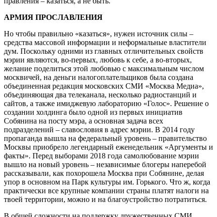
правления – казаться, а не быть.
АРМИЯ ПРОСЛАВЛЕНИЯ
Но чтобы правильно «казаться», нужен источник силы –
средства массовой информации и неформальные властители
дум. Поскольку одними из главных отличительных свойств
мэрии являются, во-первых, любовь к себе, а во-вторых,
желание поделиться этой любовью с максимальным числом
москвичей, на деньги налогоплательщиков была создана
объединенная редакция московских СМИ «Москва Медиа»,
объединяющая два телеканала, несколько радиостанций и
сайтов, а также имиджевую лабораторию «Голос». Решение о
создании холдинга было одной из первых инициатив
Собянина на посту мэра, а основная задача всех
подразделений – славословия в адрес мэрии. В 2014 году
пропаганда вышла на федеральный уровень – правительство
Москвы приобрело легендарный еженедельник «Аргументы и
факты». Перед выборами 2018 года самолюбование мэрии
вышло на новый уровень – независимые блогеры наперебой
рассказывали, как похорошела Москва при Собянине, делая
упор в основном на Парк культуры им. Горького. Что ж, когда
практически все крупные компании страны платят налоги на
твоей территории, можно и на благоустройство потратиться.
В общей сложности на поддержку дружественных СМИ