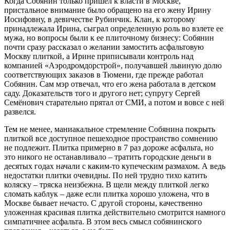
Когда Собянин только пришел к власти в Москве,
пристальное внимание было обращено на его жену Ирину
Иосифовну, в девичестве Рубинчик. Клан, к которому
принадлежала Ирина, сыграл определенную роль во взлете ее
мужа, но вопросы были к ее плиточному бизнесу: Собянин
почти сразу рассказал о желании замостить асфальтовую
Москву плиткой, а Ирине приписывали контроль над
компанией «Аэродромдорстрой», получавшей львиную долю
соответствующих заказов в Тюмени, где прежде работал
Собянин. Сам мэр отвечал, что его жена работала в детском
саду. Доказательств того и другого нет; супругу Сергей
Семёнович старательно прятал от СМИ, а потом и вовсе с ней
развелся.
Тем не менее, маниакальное стремление Собянина покрыть
плиткой все доступное пешеходное пространство сомнению
не подлежит. Плитка примерно в 7 раз дороже асфальта, но
это никого не останавливало – тратить городские деньги в
десятых годах начали с каким-то купеческим размахом. А ведь
недостатки плитки очевидны. По ней трудно тихо катить
коляску – тряска неизбежна. В щели между плиткой легко
сломать каблук – даже если плитка хорошо уложена, что в
Москве бывает нечасто. С другой стороны, качественно
уложенная красивая плитка действительно смотрится намного
симпатичнее асфальта. В этом весь смысл собянинского