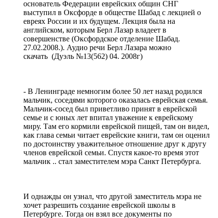
основатель Федерации еврейских общин СНГ
выступил в Оксфорде в обществе Шабад с лекцией о
евреях России и их будущем. Лекция была на
английском, которым Берл Лазар владеет в
совершенстве (Оксфордское отделение Шабад.
27.02.2008.). Аудио речи Берл Лазара можно
скачать (Дуэль №13(562) 04. 2008г)
- В Ленинграде немногим более 50 лет назад родился
мальчик, соседями которого оказалась еврейская семья.
Мальчик-сосед был приветливо принят в еврейской
семье и с юных лет впитал уважение к еврейскому
миру. Там его кормили еврейской пищей, там он видел,
как глава семьи читает еврейские книги, там он оценил
по достоинству уважительное отношение друг к другу
членов еврейской семьи. Спустя какое-то время этот
мальчик .. стал заместителем мэра Санкт Петербурга.
И однажды он узнал, что другой заместитель мэра не
хочет разрешить создание еврейской школы в
Петербурге. Тогда он взял все документы по