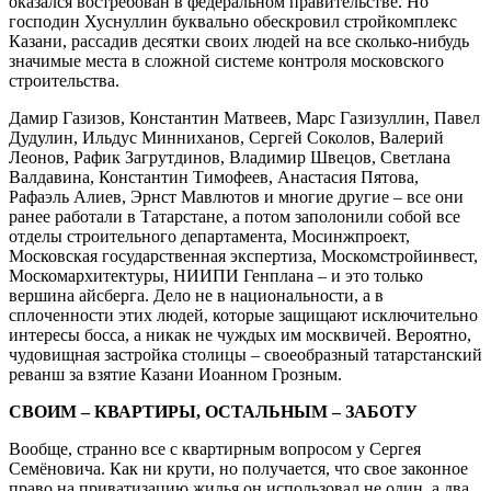
оказался востребован в федеральном правительстве. Но
господин Хуснуллин буквально обескровил стройкомплекс
Казани, рассадив десятки своих людей на все сколько-нибудь
значимые места в сложной системе контроля московского
строительства.
Дамир Газизов, Константин Матвеев, Марс Газизуллин, Павел
Дудулин, Ильдус Минниханов, Сергей Соколов, Валерий
Леонов, Рафик Загрутдинов, Владимир Швецов, Светлана
Валдавина, Константин Тимофеев, Анастасия Пятова,
Рафаэль Алиев, Эрнст Мавлютов и многие другие – все они
ранее работали в Татарстане, а потом заполонили собой все
отделы строительного департамента, Мосинжпроект,
Московская государственная экспертиза, Москомстройинвест,
Москомархитектуры, НИИПИ Генплана – и это только
вершина айсберга. Дело не в национальности, а в
сплоченности этих людей, которые защищают исключительно
интересы босса, а никак не чуждых им москвичей. Вероятно,
чудовищная застройка столицы – своеобразный татарстанский
реванш за взятие Казани Иоанном Грозным.
СВОИМ – КВАРТИРЫ, ОСТАЛЬНЫМ – ЗАБОТУ
Вообще, странно все с квартирным вопросом у Сергея
Семёновича. Как ни крути, но получается, что свое законное
право на приватизацию жилья он использовал не один, а два