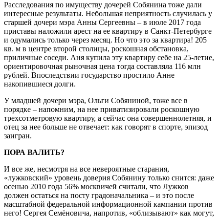
Расследования по имуществу дочерей Собянина тоже дали
интересные результаты. Небольшая неприятность случилась у
старшей дочери мэра Анны Сергеевны – в июле 2017 года
приставы наложили арест на ее квартиру в Санкт-Петербурге
и одумались только через месяц. Но что это за квартира! 205
кв. м в центре второй столицы, роскошная обстановка,
приличные соседи. Аня купила эту квартиру себе на 25-летие,
ориентировочная рыночная цена тогда составляла 116 млн
рублей. Впоследствии государство простило Анне
накопившиеся долги.
У младшей дочери мэра, Ольги Собяниной, тоже все в
порядке – напомним, на нее приватизировали роскошную
трехсотметровую квартиру, а сейчас она совершеннолетняя, и
отец за нее больше не отвечает: как говорят в спорте, эпизод
заигран.
ПОРА ВАЛИТЬ?
И все же, несмотря на все невероятные старания,
«лужковский» уровень доверия Собянину только снится: даже
осенью 2010 года 56% москвичей считали, что Лужков
должен остаться на посту градоначальника – и это после
масштабной федеральной информационной кампании против
него! Сергея Семёновича, напротив, «облизывают» как могут,