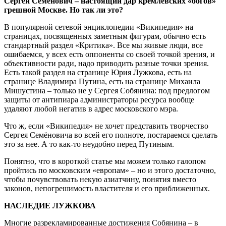
Сергей Семёнович – настоящий дар кремлевских «богов»
грешной Москве. Но так ли это?
В популярной сетевой энциклопедии «Википедия» на
страницах, посвященных заметным фигурам, обычно есть
стандартный раздел «Критика». Все мы живые люди, все
ошибаемся, у всех есть оппоненты со своей точкой зрения, и
объективности ради, надо приводить разные точки зрения.
Есть такой раздел на странице Юрия Лужкова, есть на
странице Владимира Путина, есть на странице Михаила
Мишустина – только не у Сергея Собянина: под предлогом
защиты от антипиара администраторы ресурса вообще
удаляют любой негатив в адрес московского мэра.
Что ж, если «Википедия» не хочет представить творчество
Сергея Семёновича во всей его полноте, постараемся сделать
это за нее. А то как-то неудобно перед Путиным.
Понятно, что в короткой статье мы можем только галопом
пройтись по московским «европам» – но и этого достаточно,
чтобы почувствовать некую азиатчину, понятия вместо
законов, непогрешимость властителя и его приближенных.
НАСЛЕДИЕ ЛУЖКОВА
Многие разрекламированные достижения Собянина – в