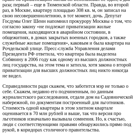
раза; первый – еще в Тюменской области. Правда, во второй
раз, в Москве, квартиру площадью 308 кв. м, он записал на
свою несовершеннолетнюю, в тот момент, дочь. Депутат
Госдумы Олег Шеин напомнил прокурору Москвы о том, что
согласно закону «не подлежат приватизации жилые
помещения, находящиеся в аварийном состоянии, в
общежитиях, в домах закрытых военных городков, а также
служебные жилые помещения», каковым и была квартира на
Рочдельской улице. Пресс-служба Управления делами
Президента РФ ответила, что квартира была выделена
Собянину в 2006 году как одному из высших должностных
лиц государства, на этом тема и затихла, хотя закона о второй
приватизации для высших должностных лиц никто никогда
не видел.
Справедливости ради скажем, что заботится мэр не только о
себе. Скажем, недавно его подчиненным, по данным
журналистского расследования, отдали дом на Садовнической
набережной, по документам построенный для льготников.
Стоимость одной квартиры в этом элитном квартале
оценивается в 70 млн рублей и выше, так что версия про
льготников изначально вызывала сомнения. Но, к счастью,
люди с соответствующими правами обнаружились прямо под
рукой, в коридорах столичного правительства.