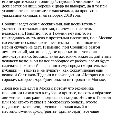
его не критиковал ни один действующий чиновник, но
добивается он лишь хороших цифр на выборах, да и то при
условии, что соперничает с манекенами, да простят нас
уважаемые кандидаты на выборах 2018 года.
Собянин ведет себя с москвичами, как воспитатель с
умственно отсталыми детьми, причем воспитатель
неласковый. Понятно, что в Тюмени ему как-то не
приходилось иметь дело с протестами населения, но в Москве
население несколько активнее, тем паче, что и политика
мэрии скучать не дает. И именно, при Собянине разгон
демонстраций, митингов, даже простых пикетов стал
демонстративно, бессмысленно жестоким: кажется, дай этому
человеку волю, и он на все свободное от работы время будет
надевать на жителей вверенного ему города смирительные
рубашки – «тащить и не пущать», как формулировал еще
великий Салтыков-Щедрин в произведении «История одного
города», которое скоро будет опасно цитировать в Москве.
Люди все еще едут в Москву, потому что экономика
провинции находится в глубоком кризисе, но есть и обратное
движение – эмиграция подальше от мэрии. Нет, не в Таиланд
или Гоа: кто-то уезжает в Московскую область, кто-то
подальше – москвичи, имеющие независимый от
местоположения доход (рантье, фрилансеры), все чаще