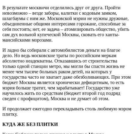
В результате москвичи отделились друг от друга. Пройти
невозможно – везде заборы, калитки с кодовым замком,
шлагбаумы с ним же. Московской мэрии не нужны дружные,
объединенные общими интересами горожане, способные за
себя постоять; нет, ее задача – атомизировать общество, убить
сам дух вольной купеческой Москвы, сковать его ханты-
мансийскими морозами.
И ладно бы собирали с автомобилистов деньги на благое
дело. Но ведь московские траты по российским меркам
абсолютно неадекватны. Отказавшись от строительства
только одной станции метро, мы могли бы спасти жизнь не
менее чем тысяче больных раком детей, на которых у
государства часто не хватает даже обезболивающих. При этом
бюджет Москвы является хронически дефицитным, то есть
мэрия больше тратит, чем зарабатывает! Государство уже
научилось жить по средствам (бюджет второй год подряд
сведен с профицитом), Москва и не думает об этом.
И продолжает ежегодно перекладывать столь любимую мэром
плитку.
КУДА ЖЕ БЕЗ ПЛИТКИ