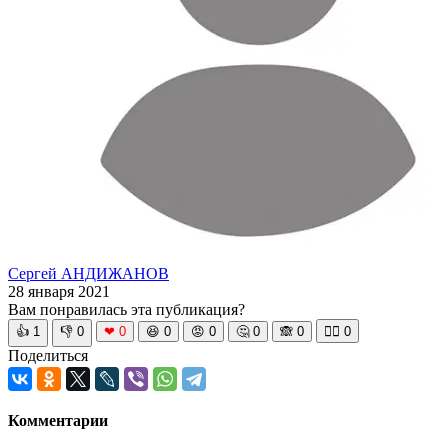
Сергей АНДИЖАНОВ
28 января 2021
Вам понравилась эта публикация?
👍
1
👎
0
❤
0
😆
0
😡
0
🤔
0
🙈
0
🧘‍♀️
0
Поделиться
Комментарии