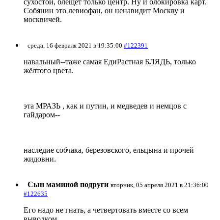
сухостой, блещет только центр. Ну и блокировка карт.
Собянин это левиофан, он ненавидит Москву и
москвичей.
среда, 16 февраля 2021 в 19:35:00
#122391
навальный--таже самая ЕдиРастная БЛЯДЬ, только
жёлтого цвета.
эта МРАЗЬ , как и путин, и медведев и немцов с
гайдаром--
наследие собчака, березовского, ельцына и прочей
жидовни.
Сын маминой подруги
вторник, 05 апреля 2021 в 21:36:00
#122635
Его надо не гнать, а четвертовать вместе со всем
выводком