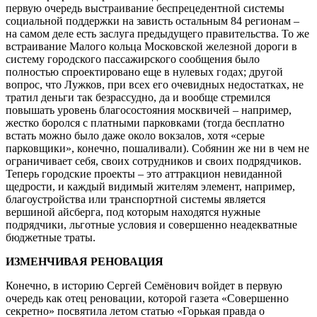
первую очередь выстраивание беспрецедентной системы
социальной поддержки на зависть остальным 84 регионам –
на самом деле есть заслуга предыдущего правительства. То же
встраивание Малого кольца Московской железной дороги в
систему городского пассажирского сообщения было
полностью спроектировано еще в нулевых годах; другой
вопрос, что Лужков, при всех его очевидных недостатках, не
тратил деньги так безрассудно, да и вообще стремился
повышать уровень благосостояния москвичей – например,
жестко боролся с платными парковками (тогда бесплатно
встать можно было даже около вокзалов, хотя «серые
парковщики», конечно, пошаливали). Собянин же ни в чем не
ограничивает себя, своих сотрудников и своих подрядчиков.
Теперь городские проекты – это аттракцион невиданной
щедрости, и каждый видимый жителям элемент, например,
благоустройства или транспортной системы является
вершиной айсберга, под которым находятся нужные
подрядчики, льготные условия и совершенно неадекватные
бюджетные траты.
ИЗМЕНЧИВАЯ РЕНОВАЦИЯ
Конечно, в историю Сергей Семёнович войдет в первую
очередь как отец реновации, которой газета «Совершенно
секретно» посвятила летом статью «Горькая правда о