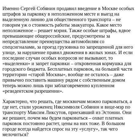
Именно Сергей Собянин продавил введение в Москве особых
штрафов за парковку в неположенном месте и выезд на
выделенную линию для общественного транспорта – не
говорим уж о стоимость работы эвакуатора. Какое место
неположенное – решает мэрия. Также особые штрафы, вдвое
превышающие общероссийские, предусмотрены за
непредставление преимущества автомобилям со
спецсигналами, за проезд грузовика по запрещенной для него
улице, за нарушение правил движения в жилых зонах. И если
последние случаи особых вопросов не вызывают, то
«выделенки» и запрет парковки – откровенная кормушка для
городского бюджета. Бесплатных парковок, на большей части
территории «старой Москвы», вообще не осталось – даже
привычно поставить машину рядом с собственным домом
теперь можно лишь при заблаговременно купленном
«резидентском разрешении».
Характерно, что решать, где москвичам можно парковаться, а
где нет, стали уроженец Няксимволя Собянин и вице-мэр по
транспорту Максим Ликсутов, приехавший из Эстонии. Они
же решают, почем мы будем парковаться – охват платных
парковок постоянно растет, цены на них тоже. В большом
городе всегда найдется спрос на эту «услугу», так чего
мелочиться?