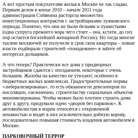
А вот простым покупателям жилья в Москве не так сладко.
Первым делом в конце 2010 – начале 2011 года
администрация Собянина расторгла множество
инвестиционных контрактов с застройщиками лужковского
периода. Понятно, что они не были белыми и пушистыми
(одна супруга прежнего мэра чего стоит – она, кстати, до сих
пор остается богатейшей женщиной России). Но тогда многие
тысячи москвичей не получили в срок свои квартиры – новые
власти подбирали строителей «понадежнее» в заботе об
интересах дольщиков.
А что теперь? Практически все дома у придворных
застройщиков сдаются с опозданием, некоторые с очень
большим. Жалобы на качество не утихают, особенно в
бюджетных жилых комплексах. Градостроительные нормы
«либерализированы», то есть обязанности девелоперов по
инсоляции, озеленению, строительству социальных объектов
минимизированы. Чтобы можно было плотнее строить дома
друг к другу, придумали идею «дворов без парковок». К
автомобилистам в мэрии относятся с откровенной
ненавистью и видят в них исключительно дойную корову,
последовательно повышая стоимость владения автомобилем в
Москве.
ПАРКОВОЧНЫЙ ТЕРРОР