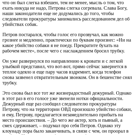
что он был слегка взбешен, тем не менее, мысль о том, что
ехать никуда не надо, Петрова слегка согревала. Слава Богу,
наши законодатели еще не додумались до того, чтобы
следователи прокуратуры занимались расследованием дел об
убийствах собак.
Петров постарался, чтобы голос его прозвучал, как можно
грознее и медленно, практически по буквам произнес: «Ни на
какое убийство собаки я не поеду. Прекратите бухать на
рабочем месте», после чего с наслаждением бросил трубку.
Он уже развернулся по направлению к кровати и с легкой
улыбкой представил, что вот-вот, прямо сейчас завернется в
теплое одеяло и еще пару часов вздремнет, когда телефон
снова зазвенел отвратительным звонком. Он в бешенстве снял
трубку.
Это снова был все тот же жизнерадостный дежурный. Однако
в этот раз в его голосе уже звенели нотки официальности.
Дежурный еще раз сообщил следователю прокуратуры
Петрову, что на территории ОВД произошло убийство собаки,
и ему, Петрову, предлагается незамедлительно прибыть на
место происшествия. – До чего же актер, хоть и пьяный, а
смех сдерживает, – подумал про себя Петров. Однако эту
клоунаду пора было заканчивать, в связи с чем, он проорал в