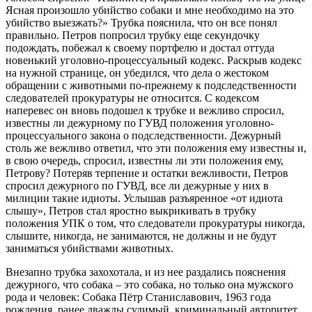
Ясная произошло убийство собаки и мне необходимо на это
убийство выезжать?» Трубка пояснила, что он все понял
правильно. Петров попросил трубку еще секундочку
подождать, побежал к своему портфелю и достал оттуда
новенький уголовно-процессуальный кодекс. Раскрыв кодекс
на нужной странице, он убедился, что дела о жестоком
обращении с животными по-прежнему к подследственности
следователей прокуратуры не относится. С кодексом
наперевес он вновь подошел к трубке и вежливо спросил,
известны ли дежурному по ГУВД положения уголовно-
процессуального закона о подследственности. Дежурный
столь же вежливо ответил, что эти положения ему известны и,
в свою очередь, спросил, известны ли эти положения ему,
Петрову? Потеряв терпение и остатки вежливости, Петров
спросил дежурного по ГУВД, все ли дежурные у них в
милиции такие идиоты. Услышав разъяренное «от идиота
слышу», Петров стал яростно выкрикивать в трубку
положения УПК о том, что следователи прокуратуры никогда,
слышите, никогда, не занимаются, не должны и не будут
заниматься убийствами животных.
Внезапно трубка захохотала, и из нее раздались пояснения
дежурного, что собака – это собака, но только она мужского
рода и человек: Собака Пётр Станиславович, 1963 года
рождения, ранее дважды судимый, криминальный авторитет.