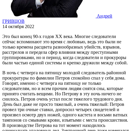
Андрей
ГРИВЦОВ
14 октября 2022
Это был конец 90-х годов XX века. Многие следователи
сейчас вспоминают это время с любовью, ведь это были не
только времена расцвета разнообразных убийств, взрывов,
расстрелов и передела сфер влияния между преступными
группировками, но и период, когда следователи и прокуроры
были частью единой системы и крепко дружили между собой.
В ночь с четверга на пятницу молодой следователь районной
прокуратуры по фамилии Петров спокойно спал у себя дома.
Говорят, именно с четверга на пятницу не только
следователям, но и всем прочим людям снятся сны, которые
принято считать вещими. Но Петрову в эту ночь ничего не
снилось. Петров очень устал после тяжелого трудового дня.
День был даже не просто тяжелый, а очень тяжелый: Петров
провел три очные ставки, допросил четырех свидетелей и
произвел осмотр двух ножей, одного кастета и восьми ватных
тампонов со смывами крови, изъятыми с места происшествия.
В производстве Петрова на тот момент находилось
одиннадцать уголовных дел. Завтрашний день тоже намечался