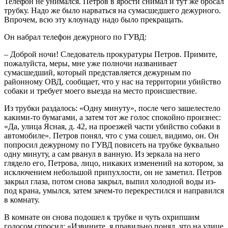
Телефон не унимался. Петров в ярости снимал и тут же бросал
трубку. Надо же было нарваться на сумасшедшего дежурного.
Впрочем, всю эту клоунаду надо было прекращать.
Он набрал телефон дежурного по ГУВД:
– Доброй ночи! Следователь прокуратуры Петров. Примите,
пожалуйста, меры, мне уже полночи названивает
сумасшедший, который представляется дежурным по
районному ОВД, сообщает, что у нас на территории убийство
собаки и требует моего выезда на место происшествие.
Из трубки раздалось: «Одну минуту», после чего зашелестело
какими-то бумагами, а затем тот же голос спокойно произнес:
«Да, улица Ясная, д. 42, на проезжей части убийство собаки в
автомобиле». Петров понял, что с ума сошел, видимо, он. Он
попросил дежурному по ГУВД повисеть на трубке буквально
одну минуту, а сам рванул в ванную. Из зеркала на него
глядело его, Петрова, лицо, никаких изменений на котором, за
исключением небольшой припухлости, он не заметил. Петров
закрыл глаза, потом снова закрыл, выпил холодной воды из-
под крана, умылся, затем зачем-то перекрестился и направился
в комнату.
В комнате он снова подошел к трубке и чуть охрипшим
голосом спросил: «Извините, я правильно понял, что на улице