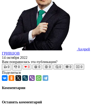
Андрей
ГРИВЦОВ
14 октября 2022
Вам понравилась эта публикация?
👍
0
👎
0
❤
0
😆
0
😡
0
🤔
0
🙈
0
🧘‍♀️
0
Поделиться
Комментарии
Оставить комментарий