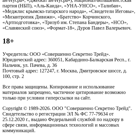
ан-Нусра», «Джебхат ан-Нусра»), Национал-Большевистская
партия (НБП), «Аль-Каида», «УНА-УНСО», «Талибан»,
«Меджлис крымско-татарского народа», «Свидетели Иеговы»,
«Мизантропик Дивижн», «Братство» Корчинского,
«Артподготовка», «Тризуб им. Степана Бандеры», «НСО»,
«Славянский союз», «Формат-18», Дуров Павел Валерьевич.
18+
Учредитель: ООО «Совершенно Секретно Трейд».
Юридический адрес: 360051, Кабардино-Балкарская Респ., г.
Нальчик, ул. Пачева, д. 36
Почтовый адрес: 127247, г. Москва, Дмитровское шоссе, д.
100, стр. 2
Все права защищены. Копирование и использование
материалов запрещено, частичное цитирование возможно
только при условии гиперссылки на сайт.
Copyright © 1989-2026. ООО "Совершенно Секретно Трейд".
Свидетельство о регистрации ЭЛ № ФС 77-79634 от
25.12.2020 г., выдано Федеральной службой по надзору в
сфере связи, информационных технологий и массовых
коммуникаций.