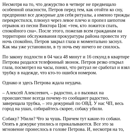
Несмотря на то, что дежурство в четверг не предвещало
особенной опасности, Петров перед тем, как отойти ко сну,
предпринял все дежурные для себя ритуалы, а именно трижды
перекрестился, плюнул через левое плечо и пропел шепотом
отрывок из песни Виктора Цоя: «тем, кто ложится спать,
спокойного сна». После этого, пожелав всем гражданам на
территории обслуживания прокуратуры района провести эту
ночь спокойно, Петров закрыл глаза и моментально заснул.
Как мы уже установили, в ту ночь ему ничего не снилось.
По закону подлости в 04 часа 48 минут и 16 секунд в квартире
Петрова раздался телефонный звонок. Петров резко открыл
глаза, посмотрел на часы, понял, что ритуал не сработал и взял
трубку в надежде, что кто-то ошибся номером.
Однако и здесь Петрова ждала неудача.
– Алексей Алексеевич, – радостно, а о вызовах на
происшествие всегда почему-то сообщают радостно,
заверещала трубка, – это дежурный по ОВД. У нас ЧП, весь
город на ушах, собирайтесь скорее, собаку убили.
Собаку? Убили? Что за чушь. Причем тут какие-то собаки.
Опять в дежурке упились и прикалываются. Все это за
мгновение пронеслось в голове Петрова. И, несмотря на то,