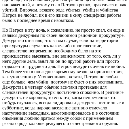
напряженный, а потому спал Петров крепко, практически, как
убитый. Впрочем, всякого рода убитых, убийц и убийства
Петров не любил, их в его жизни в силу специфики работы
было в последнее время с избытком.
Но Петров в эту ночь, к сожалению, не просто спал, он еще и
являлся дежурным по своей любимой районной прокуратуре.
Дежурство означало, что в том случае, если на территории
прокуратуры случалось какое-либо происшествие,
следователю непременно необходимо было на это
происшествие выезжать, вне зависимости от того, есть ли у
него другие дела, занят ли он по другой работе или просто
отдыхает от трудового дня. Петров дежурить очень не любил.
Тем более что в последнее время ему везло на происшествия,
как утопленнику. Утопленников, кстати, Петров не любил
еще больше, чем убийц, поэтому не будет о них воспоминать.
Дежурства в четверг обычно все-таки протекали для
следователей прокуратуры достаточно спокойно. В рейтинге
дежурств, не хороших, то есть тех, когда непременно что-
нибудь случалось, всегда лидировали дежурства пятничные и
субботние, когда народонаселение активно отмечало
наступление выходных, алкоголизировалось и в состоянии
опьянения любило драться между собой с применением
разного рода колюще-режущего и огнестрельного оружия.