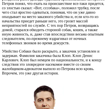
Петров понял, что ехать на происшествие все-таки придется,
со злостью сказал: «Вот, сссобака», положил трубку, после
чего стал яростно одеваться, понимая, что он уже давно
опаздывает на место заказного убийства и, если кто-то из
начальства приедет раньше него, это грозит массой
неприятностей по службе. С тех пор Петров, возвращаясь
домой, старался обходить стороной собак, кошек, а также
иную живность, и, даже став впоследствии весьма опытным
следователем, по-прежнему вздрагивал от ночных
телефонных звонков во время дежурств.
Убийство Собаки было раскрыто, а заказчик установлен и
задержан. Фамилия заказчика была Клоп. Клоп Денис
Карлович. Клоп был немцем по национальности, и к концу
следствия это зловредное насекомое вместе со своим
жалобщиком-адвокатом выпило из Петрова всю кровь.
Впрочем, это уже другая история.