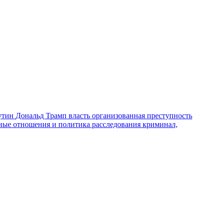
утин
Дональд Трамп
власть
организованная преступность
ные отношения и политика
расследования
криминал,