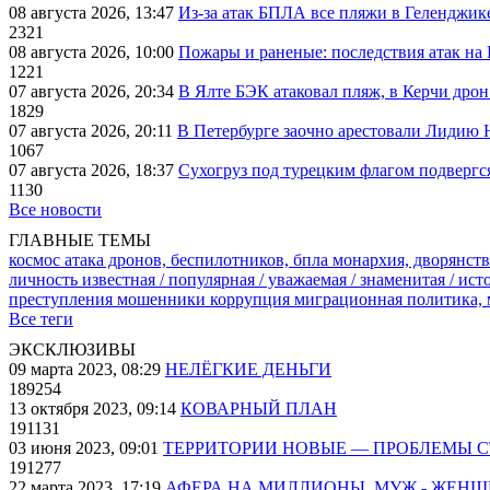
08 августа 2026, 13:47
Из-за атак БПЛА все пляжи в Геленджик
2321
08 августа 2026, 10:00
Пожары и раненые: последствия атак на
1221
07 августа 2026, 20:34
В Ялте БЭК атаковал пляж, в Керчи дрон
1829
07 августа 2026, 20:11
В Петербурге заочно арестовали Лидию 
1067
07 августа 2026, 18:37
Сухогруз под турецким флагом подвергс
1130
Все новости
ГЛАВНЫЕ ТЕМЫ
космос
атака дронов, беспилотников, бпла
монархия, дворянств
личность известная / популярная / уважаемая / знаменитая / ис
преступления
мошенники
коррупция
миграционная политика,
Все теги
ЭКСКЛЮЗИВЫ
09 марта 2023, 08:29
НЕЛЁГКИЕ ДЕНЬГИ
189254
13 октября 2023, 09:14
КОВАРНЫЙ ПЛАН
191131
03 июня 2023, 09:01
ТЕРРИТОРИИ НОВЫЕ — ПРОБЛЕМЫ 
191277
22 марта 2023, 17:19
АФЕРА НА МИЛЛИОНЫ. МУЖ - ЖЕН