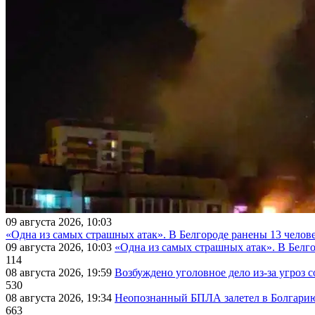
09 августа 2026, 10:03
«Одна из самых страшных атак». В Белгороде ранены 13 челове
09 августа 2026, 10:03
«Одна из самых страшных атак». В Белго
114
08 августа 2026, 19:59
Возбуждено уголовное дело из-за угроз 
530
08 августа 2026, 19:34
Неопознанный БПЛА залетел в Болгарию 
663