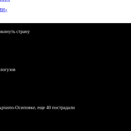
МИ»
окинуть страну
логузов
Архипо-Осиповке, еще 40 пострадали