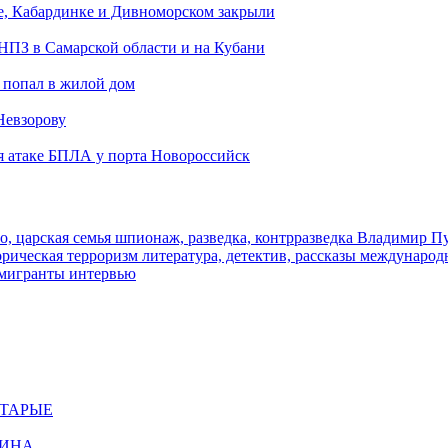
е, Кабардинке и Дивноморском закрыли
 НПЗ в Самарской области и на Кубани
 попал в жилой дом
Невзорову
я атаке БПЛА у порта Новороссийск
о, царская семья
шпионаж, разведка, контрразведка
Владимир П
торическая
терроризм
литература, детектив, рассказы
международ
 мигранты
интервью
СТАРЫЕ
ЩИНА