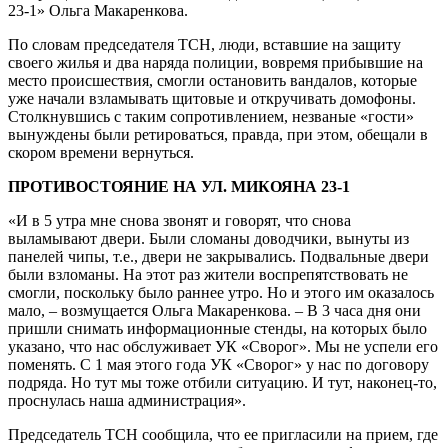
23-1» Ольга Макаренкова.
По словам председателя ТСН, люди, вставшие на защиту
своего жилья и два наряда полиции, вовремя прибывшие на
место происшествия, смогли остановить вандалов, которые
уже начали взламывать щитовые и откручивать домофоны.
Столкнувшись с таким сопротивлением, незваные «гости»
вынуждены были ретироваться, правда, при этом, обещали в
скором времени вернуться.
ПРОТИВОСТОЯНИЕ НА УЛ. МИКОЯНА 23-1
«И в 5 утра мне снова звонят и говорят, что снова
выламывают двери. Были сломаны доводчики, вынуты из
панелей чипы, т.е., двери не закрывались. Подвальные двери
были взломаны. На этот раз жители воспрепятствовать не
смогли, поскольку было раннее утро. Но и этого им оказалось
мало, – возмущается Ольга Макаренкова. – В 3 часа дня они
пришли снимать информационные стенды, на которых было
указано, что нас обслуживает УК «Сворог». Мы не успели его
поменять. С 1 мая этого года УК «Сворог» у нас по договору
подряда. Но тут мы тоже отбили ситуацию. И тут, наконец-то,
проснулась наша администрация».
Председатель ТСН сообщила, что ее пригласили на прием, где