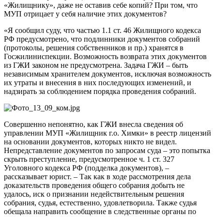
«Жилищнику», даже не оставив себе копий? При том, что
МУП отрицает у себя наличие этих документов?
«Я сообщил суду, что частью 1.1 ст. 46 Жилищного кодекса
РФ предусмотрено, что подлинники документов собраний
(протоколы, решения собственников и пр.) хранятся в
Госжилиниспекции. Возможность возврата этих документов
из ГЖИ законом не предусмотрена. Задача ГЖИ – быть
независимым хранителем документов, исключая возможность
их утраты и внесения в них последующих изменений, и
надзирать за соблюдением порядка проведения собраний.
Совершенно непонятно, как ГЖИ внесла сведения об
управлении МУП «Жилищник г.о. Химки» в реестр лицензий
на основании документов, которых никто не видел.
Непредставление документов по запросам суда – это попытка
скрыть преступление, предусмотренное ч. 1 ст. 327
Уголовного кодекса РФ (подделка документов), –
рассказывает юрист. – Так как в ходе рассмотрения дела
доказательств проведения общего собрания добыть не
удалось, иск о признании недействительным решения
собрания, судья, естественно, удовлетворила. Также судья
обещала направить сообщение в следственные органы по