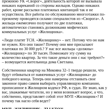
прежнюю УК «Сворог», деятельность которой не вызывала
никаких нареканий со стороны жильцов. Однако никаких
работ, кроме рассылки платежных квитанций так и не
осуществила. Все работы по обслуживанию многоэтажки по-
прежнему проводятся силами специалистов из «Сворога». А
жильцы ежемесячно получают по две платежки,
автоматически становясь должниками мифических
коммунальных услуг «Жилищника».
«Люди платят ТСН. «Жилищнику» – нет. Потому что он нам
не нужен. Кто они такие? Почему они мне присылают
платежки по 30 000 руб.? У нас все жильцы «должны»
«Жилищнику» по 30 тысяч. Помножьте эту сумму на
количество квартир. За что такие деньги они с нас требуют?»
– возмущается жительница дома Светлана.
Собственники квартир на Микояна 32–1 твердо решили, что
будут отбиваться от навязчивых услуг «Жилищника» до
победного конца. Теперь они намерены отстаивать свое
законное право самим выбирать управляющую компанию,
прописанное в Жилищном кодексе РФ, в судах. Не знаю, как у
вас, уважаемые читатели, но у меня возникает вопрос, а что,
собственно, представляет собой этот МУП «Жилищник»? И
почему так нагло себя ведет?