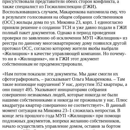
присутствовали представители обеих сторон конфликта, а
также специалист из Госжилинспекции (ГЖИ).
Воспользовавшись случаем, Макаренкова напомнила ему, что
в результате голосования на общем собрании собственников
(ОСС) жильцы дома по ул. Микояна 23, корп. 1 единогласно
приняли решение о создании ТСН и уже давно подали в ГЖИ
полный пакет документов. Однако в период проведения
проверки по заявлению об исключении МУП «Жилищник» из
реестра по данному многоквартирному дому появился другой
протокол ОСС, согласно которому жители якобы выбрали
«Жилищник» в качестве управляющей компании. Но почему-
то ни в «Жилищнике», ни в ГЖИ этот документ
собственникам не продемонстрировали.
«Нам потом показали эти документы. Мы даже смогли их
сфотографировать, – рассказывает Ольга Макаренкова. – Там
такие вопиющие нарушения! У нас, допустим 352 квартиры, а
они пишут 495. Указывают инициаторами собрания
совершенно незнакомых людей, которые никогда не были
нашими собственниками и никогда не проживали у нас. Плюс
квадратура квартир совершенно не соответствует». В данный
момент ситуация на Микояна 23–1 сложилась непростая. В
конце лета прошлого года МУП «Жилищник» при помощи
подложных документов, вопреки желанию собственников,
начало осуществлять управление домом, оставив за бортом