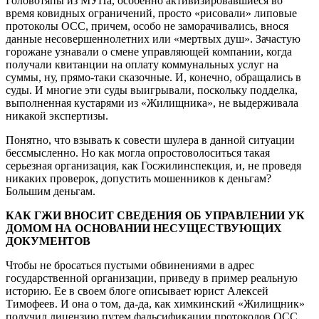
Головотяпы из МУПа, особенно активизировавшиеся во
время ковидных ограничений, просто «рисовали» липовые
протоколы ОСС, причем, особо не заморачивались, внося
данные несовершеннолетних или «мертвых душ». Зачастую
горожане узнавали о смене управляющей компании, когда
получали квитанции на оплату коммунальных услуг на
суммы, ну, прямо-таки сказочные. И, конечно, обращались в
суды. И многие эти суды выигрывали, поскольку подделка,
выполненная кустарями из «Жилищника», не выдерживала
никакой экспертизы.
Понятно, что взывать к совести шулера в данной ситуации
бессмысленно. Но как могла опростоволоситься такая
серьезная организация, как Госжилинспекция, и, не проведя
никаких проверок, допустить мошенников к деньгам?
Большим деньгам.
КАК ГЖИ ВНОСИТ СВЕДЕНИЯ ОБ УПРАВЛЕНИИ УК
ДОМОМ НА ОСНОВАНИИ НЕСУЩЕСТВУЮЩИХ
ДОКУМЕНТОВ
Чтобы не бросаться пустыми обвинениями в адрес
государственной организации, приведу в пример реальную
историю. Ее в своем блоге описывает юрист Алексей
Тимофеев. И она о том, да-да, как химкинский «Жилищник»
получил лицензию путем фальсификации протоколов ОСС.