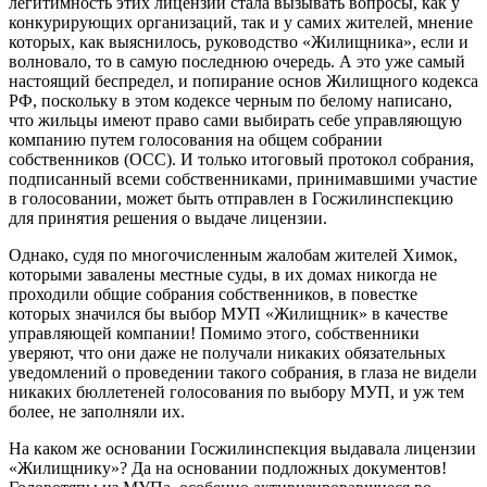
легитимность этих лицензий стала вызывать вопросы, как у
конкурирующих организаций, так и у самих жителей, мнение
которых, как выяснилось, руководство «Жилищника», если и
волновало, то в самую последнюю очередь. А это уже самый
настоящий беспредел, и попирание основ Жилищного кодекса
РФ, поскольку в этом кодексе черным по белому написано,
что жильцы имеют право сами выбирать себе управляющую
компанию путем голосования на общем собрании
собственников (ОСС). И только итоговый протокол собрания,
подписанный всеми собственниками, принимавшими участие
в голосовании, может быть отправлен в Госжилинспекцию
для принятия решения о выдаче лицензии.
Однако, судя по многочисленным жалобам жителей Химок,
которыми завалены местные суды, в их домах никогда не
проходили общие собрания собственников, в повестке
которых значился бы выбор МУП «Жилищник» в качестве
управляющей компании! Помимо этого, собственники
уверяют, что они даже не получали никаких обязательных
уведомлений о проведении такого собрания, в глаза не видели
никаких бюллетеней голосования по выбору МУП, и уж тем
более, не заполняли их.
На каком же основании Госжилинспекция выдавала лицензии
«Жилищнику»? Да на основании подложных документов!