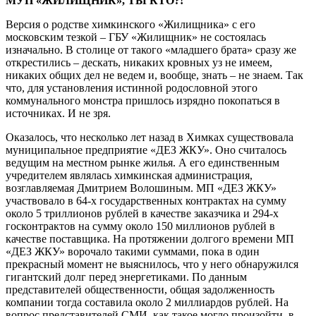
МУП «ЖИЛИЩНИК», ТЫ КТО?!
Версия о родстве химкинского «Жилищника» с его
московским тезкой – ГБУ «Жилищник» не состоялась
изначально. В столице от такого «младшего брата» сразу же
открестились – дескать, никаких кровных уз не имеем,
никаких общих дел не ведем и, вообще, знать – не знаем. Так
что, для установления истинной родословной этого
коммунального монстра пришлось изрядно покопаться в
источниках. И не зря.
Оказалось, что несколько лет назад в Химках существовала
муниципальное предприятие «ДЕЗ ЖКУ». Оно считалось
ведущим на местном рынке жилья. А его единственным
учредителем являлась химкинская администрация,
возглавляемая Дмитрием Волошиным. МП «ДЕЗ ЖКУ»
участвовало в 64-х государственных контрактах на сумму
около 5 триллионов рублей в качестве заказчика и 294-х
госконтрактов на сумму около 150 миллионов рублей в
качестве поставщика. На протяжении долгого времени МП
«ДЕЗ ЖКУ» ворочало такими суммами, пока в один
прекрасный момент не выяснилось, что у него обнаружился
гигантский долг перед энергетиками. По данным
представителей общественности, общая задолженность
компании тогда составила около 2 миллиардов рублей. На
вопрос представителей СМИ, как такое могло произойти, в