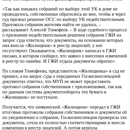
«Так как никаких собраний по выбору этой УК в доме не
проводилось, собственники обратились ко мне, чтобы я через
суд признал решение ОСС по выбору УК недействительным.
Протокола собрания жителям найти не удалось, –
рассказывает Алексей Тимофеев. – В ходе судебного процесса
о признании недействительным решения собрания ГЖИ на
запрос суда ответила, что документы, на основании которых
она внесла «Жилищник» в реестр лицензий, у нее
отсутствуют. Оказывается, «Жилищник» написал в ГЖИ
письмо, в котором сообщил, что заявил о внесении изменений
в реестр по ошибке. И ГЖИ отдала документы обратно».
По словам Тимофеева, представитель «Жилищника» в суд не
пришел, а на запрос суда о переданных Госжилинспекцией
документах ответил, что МУП не может предоставить
протокол собрания собственников с приложениями, так как
по данным системы документооборота эти бумаги в
«Жилищник» не поступали.
Получается, что химкинский «Жилищник» передал в ГЖИ
итоговые протоколы собрания собственников и документы об
их уведомлении о собрании, Госжилинспекция проверила эти
документы, сочла их полностью соответствующими и внесла
изменения в реестр лицензий. А потом вернула