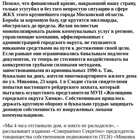
Похоже, что финансовый кризис, накрывший нашу страну,
только усугубил и без того непростую ситуацию в сфере
ЖКХ этого крупнейшего города Московской области.
Борьба за кормовую базу, где крутятся миллиарды,
обострилась до предела. Желая полностью
монополизировать рынок коммунальных услуг в регионе,
управляющие компании, аффилированные с
администрацией городского округа, не гнушаются
никакими средствами на пути к достижению своей цели.
Если раньше они ограничивались банальным подлогом
документов, то теперь не стесняются воздействовать на
конкурентов грубыми силовыми методами,
заимствованными из криминальных 1990-х. Так,
буквально на днях, жители многоквартирного жилого дома
по ул. Микояна, 23 корп. 1 в Сходне стали свидетелями
попытки настоящего рейдерского захвата, который
пытались осуществить представители МУП «Жилищник
городского округа Химки». Собственникам пришлось
держать круговую оборону и буквально грудью защищать
домовую собственность от вооруженных ломами
коммунальщиков.
«Мы 4 часа отстаивали дом, и никто не расходился», –
рассказывает изданию «Совершенно Секретно» председатель
товарищества собственников недвижимости (ТСН) «Микояна