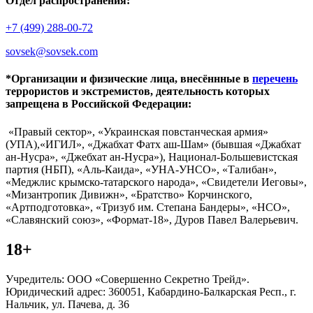
Отдел распространения:
+7 (499) 288-00-72
sovsek@sovsek.com
*Организации и физические лица, внесённные в
перечень
террористов и экстремистов, деятельность которых
запрещена в Российской Федерации:
«Правый сектор», «Украинская повстанческая армия»
(УПА),«ИГИЛ», «Джабхат Фатх аш-Шам» (бывшая «Джабхат
ан-Нусра», «Джебхат ан-Нусра»), Национал-Большевистская
партия (НБП), «Аль-Каида», «УНА-УНСО», «Талибан»,
«Меджлис крымско-татарского народа», «Свидетели Иеговы»,
«Мизантропик Дивижн», «Братство» Корчинского,
«Артподготовка», «Тризуб им. Степана Бандеры», «НСО»,
«Славянский союз», «Формат-18», Дуров Павел Валерьевич.
18+
Учредитель: ООО «Совершенно Секретно Трейд».
Юридический адрес: 360051, Кабардино-Балкарская Респ., г.
Нальчик, ул. Пачева, д. 36