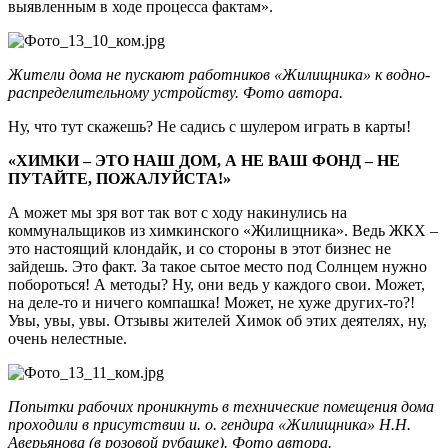
выявленным в ходе процесса фактам».
Жители дома не пускают работников «Жилищника» к водно-
распределительному устройству. Фото автора.
Ну, что тут скажешь? Не садись с шулером играть в карты!
«ХИМКИ – ЭТО НАШ ДОМ, А НЕ ВАШ ФОНД – НЕ
ПУТАЙТЕ, ПОЖАЛУЙСТА!»
А может мы зря вот так вот с ходу накинулись на
коммунальщиков из химкинского «Жилищника». Ведь ЖКХ –
это настоящий клондайк, и со стороны в этот бизнес не
зайдешь. Это факт. За такое сытое место под Солнцем нужно
побороться! А методы? Ну, они ведь у каждого свои. Может,
на деле-то и ничего компашка! Может, не хуже других-то?!
Увы, увы, увы. Отзывы жителей Химок об этих деятелях, ну,
очень нелестные.
Попытки рабочих проникнуть в технические помещения дома
проходили в присутствии и. о. гендира «Жилищника» Н.Н.
Аверьянова (в розовой рубашке). Фото автора.