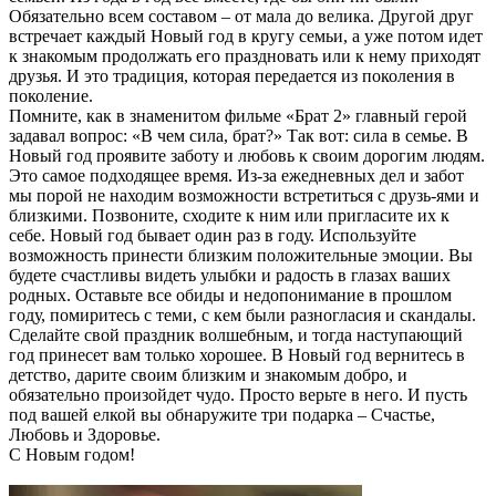
Обязательно всем составом – от мала до велика. Другой друг
встречает каждый Новый год в кругу семьи, а уже потом идет
к знакомым продолжать его праздновать или к нему приходят
друзья. И это традиция, которая передается из поколения в
поколение.
Помните, как в знаменитом фильме «Брат 2» главный герой
задавал вопрос: «В чем сила, брат?» Так вот: сила в семье. В
Новый год проявите заботу и любовь к своим дорогим людям.
Это самое подходящее время. Из-за ежедневных дел и забот
мы порой не находим возможности встретиться с друзь-ями и
близкими. Позвоните, сходите к ним или пригласите их к
себе. Новый год бывает один раз в году. Используйте
возможность принести близким положительные эмоции. Вы
будете счастливы видеть улыбки и радость в глазах ваших
родных. Оставьте все обиды и недопонимание в прошлом
году, помиритесь с теми, с кем были разногласия и скандалы.
Сделайте свой праздник волшебным, и тогда наступающий
год принесет вам только хорошее. В Новый год вернитесь в
детство, дарите своим близким и знакомым добро, и
обязательно произойдет чудо. Просто верьте в него. И пусть
под вашей елкой вы обнаружите три подарка – Счастье,
Любовь и Здоровье.
С Новым годом!