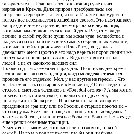
загорается елка. Главная зеленая красавица уже стоит
нарядная в Кремле. Даже природа преобразилась: все
покрылось серебром – и леса, и поля. И даже в пасмурную
погоду все переливается волшебным светом. Это нас-траивает
на праздничное настроение, несмотря на все неурядицы, с
которыми мы сталкиваемся каждый день. Все, от мала до
велика, в самой глубине души мы ждем чуда, волшебства и
надеемся на исполнение своих самых сокровенных желаний,
которые порой и происходят в Новый год, когда часы
двенадцать бьют. Просто в это надо верить и порой своими же
поступками воплощать в жизнь. Ведь все зависит от нас,
людей, а не от каких-то высших сил.
Новый год – это семейный праздник. Но в последнее время
возникла печальная тенденция, когда молодежь стремится
проводить его отдельно. Мол, у нас другие интересы… Что
мы будем делать со старшими в Новый год? Опять сидеть за
столом и смотреть телевизор и «Голубой огонек»? А мы хотим
повеселиться, потанцевать, пообщаться с друзьями,
позапускать фейерверки… Или съездить на новогодние
праздники за границу или по России, а старшее поколение –
это нагрузка. Все чаще и чаще слышишь это от молодежи. И
таких семей, увы, становится все больше и больше. Но кое-где
еще крепки семейные традиции.
У меня есть знакомые, которые если празднуют, то всей
семьей. Из года в год все вместе, где бы они ни были.