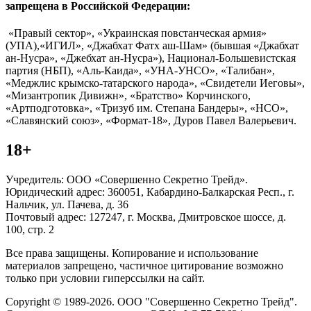
запрещена в Российской Федерации:
«Правый сектор», «Украинская повстанческая армия»
(УПА),«ИГИЛ», «Джабхат Фатх аш-Шам» (бывшая «Джабхат
ан-Нусра», «Джебхат ан-Нусра»), Национал-Большевистская
партия (НБП), «Аль-Каида», «УНА-УНСО», «Талибан»,
«Меджлис крымско-татарского народа», «Свидетели Иеговы»,
«Мизантропик Дивижн», «Братство» Корчинского,
«Артподготовка», «Тризуб им. Степана Бандеры», «НСО»,
«Славянский союз», «Формат-18», Дуров Павел Валерьевич.
18+
Учредитель: ООО «Совершенно Секретно Трейд».
Юридический адрес: 360051, Кабардино-Балкарская Респ., г.
Нальчик, ул. Пачева, д. 36
Почтовый адрес: 127247, г. Москва, Дмитровское шоссе, д.
100, стр. 2
Все права защищены. Копирование и использование
материалов запрещено, частичное цитирование возможно
только при условии гиперссылки на сайт.
Copyright © 1989-2026. ООО "Совершенно Секретно Трейд".