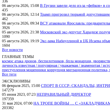
336
06 августа 2026, 15:08
В Грузии завели дело из-за «фейков» в с
435
06 августа 2026, 12:14
Трамп пригрозил тюрьмой допустившим 
462
06 августа 2026, 09:34
ВСУ атаковали Ярославль: предварител
3926
05 августа 2026, 21:38
Московский экс-депутат Харадизе получи
1090
05 августа 2026, 19:19
Экс-зама Набиуллиной в ЦБ Исаева объя
1604
Все новости
ГЛАВНЫЕ ТЕМЫ
космос
атака дронов, беспилотников, бпла
монархия, дворянств
личность известная / популярная / уважаемая / знаменитая / ис
преступления
мошенники
коррупция
миграционная политика,
Все теги
ЭКСКЛЮЗИВЫ
06 февраля 2025, 15:00
СПОРТ В СССР: СКАНДАЛЫ, ИНТР
147279
05 июня 2023, 07:23
НЕПРАВИЛЬНЫЙ ДИРЕКТОР
197359
31 мая 2024, 07:00
НА ТРОПЕ ВОЙНЫ … С «ЗАКЛАДЧИКА
203382