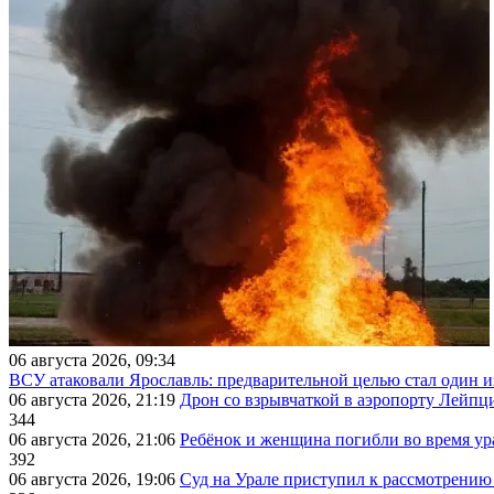
06 августа 2026, 09:34
ВСУ атаковали Ярославль: предварительной целью стал один
06 августа 2026, 21:19
Дрон со взрывчаткой в аэропорту Лейпци
344
06 августа 2026, 21:06
Ребёнок и женщина погибли во время ур
392
06 августа 2026, 19:06
Суд на Урале приступил к рассмотрени