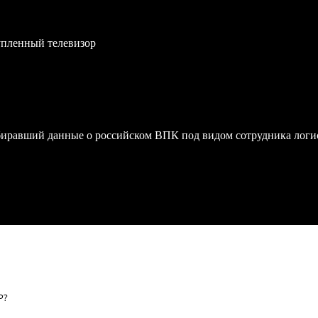
упленный телевизор
биравший данные о российском ВПК под видом сотрудника логи
Р?