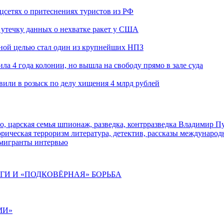
оцсетях о притеснениях туристов из РФ
утечку данных о нехватке ракет у США
ьной целью стал один из крупнейших НПЗ
ла 4 года колонии, но вышла на свободу прямо в зале суда
вили в розыск по делу хищения 4 млрд рублей
о, царская семья
шпионаж, разведка, контрразведка
Владимир П
торическая
терроризм
литература, детектив, рассказы
международ
 мигранты
интервью
ИГИ И «ПОДКОВЁРНАЯ» БОРЬБА
МИ»