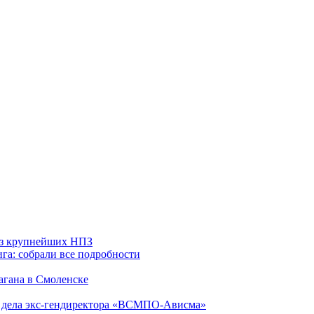
 из крупнейших НПЗ
га: собрали все подробности
агана в Смоленске
ю дела экс-гендиректора «ВСМПО-Ависма»