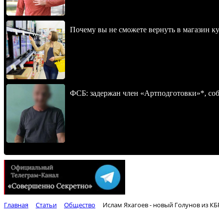
Почему вы не сможете вернуть в магазин к
ФСБ: задержан член «Артподготовки»*, со
Главная
Статьи
Общество
Ислам Яхагоев - новый Голунов из КБ