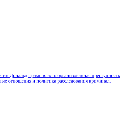
утин
Дональд Трамп
власть
организованная преступность
ные отношения и политика
расследования
криминал,