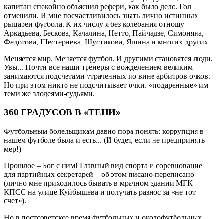
капитан спокойно объяснил рефери, как было дело. Гол
отменили. И мне посчастливилось знать лично истинных
рыцарей футбола. К их числу я без колебания отношу
Аркадьева, Бескова, Качалина, Нетто, Пайчадзе, Симоняна,
Федотова, Шестернева, Шустикова, Яшина и многих других.
Меняется мир. Меняется футбол. И другими становятся люди.
Увы... Почти все наши тренеры с вожделением великим
занимаются подсчетами утраченных по вине арбитров очков.
Но при этом никто не подсчитывает очки, «подаренные» им
теми же злодеями-судьями.
360 ГРАДУСОВ В «ТЕНИ»
Футбольным болельщикам давно пора понять: коррупция в
нашем футболе была и есть... (И будет, если не предпринять
мер!)
Прошлое – Бог с ним! Главный вид спорта и соревнование
для партийных секретарей – об этом писано-переписано
(лично мне приходилось бывать в мрачном здании МГК
КПСС на улице Куйбышева и получать разнос за «не тот
счет»).
Но в постсоветское время футбольных и околофутбольных