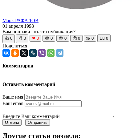
Марк РАФАЛОВ
01 апреля 1998
Вам понравилась эта публикация?
👍
0
👎
0
❤
0
😆
0
😡
0
🤔
0
🙈
0
🧘‍♀️
0
Поделиться
Комментарии
Оставить комментарий
Ваше имя
Ваш email
Введите Ваш комментарий
Отмена
Отправить
Другие статьи раздела: