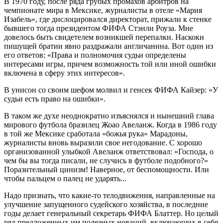
В 1970 году, после ряда грубых промахов арбитров на
чемпионате мира в Мексике, журналисты в отеле «Мария
Изабель», где дислоцировался директорат, прижали к стенке
бывшего тогда президентом ФИФА Стэнли Роуза. Мне
довелось быть свидетелем возникшей перепалки. Наскоки
пишущей братии явно раздражали англичанина. Вот один из
его ответов: «Права и полномочия судьи определены
интересами игры, причем возможность той или иной ошибки
включена в сферу этих интересов».
В унисон со своим шефом молвил и генсек ФИФА Кайзер: «У
судьи есть право на ошибки».
В таком же духе неоднократно изъяснялся и нынешний глава
мирового футбола бразилец Жоао Авеланж. Когда в 1986 году
в той же Мексике сработала «божья рука» Марадоны,
журналисты вновь выразили свое негодование. С хорошо
организованной улыбкой Авеланж ответствовал: «Господа, о
чем бы вы тогда писали, не случись в футболе подобного?»
Поразительный цинизм! Наверное, от беспомощности. Или
чтобы пальцем о палец не ударять...
Надо признать, что какие-то телодвижения, направленные на
улучшение запущенного судейского хозяйства, в последние
годы делает генеральный секретарь ФИФА Блаттер. Но целый
ряд предложенных им полезных новаций, включающих в себя