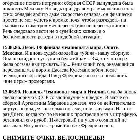
огорчение понять нетрудно: сборная СССР вынуждена была
покинуть Мексику. Но ведь при здравом размышлении и так
ясно: обладай арбитр даже скоростью гепарда, он физически
просто не мог успеть к кромке поля, чтобы разглядеть, на
сколько сантиметров мяч пересек (или не пересек) линию.
Речь следовало вести не о судейских кознях, а о
беспомощности рефери в подобной ситуации.
15.06.86. Леон. 1/8 финала чемпионата мира. Опять
Мексика.
И вновь судьба-злодейка «убила» нашу сборную.
Она неожиданно уступила бельгийцам – 3:4, хотя по игре
была обязана выигрывать. Но... Решающий гол, оказавшийся
переломным, в ворота Дасаева Кулеманс забил после
очевидного офсайда. Швед Фредрикссон и его помощник
«вне игры» проморгали.
13.06.90. Неаполь. Чемпионат мира в Италии.
Судьба вновь
свела сборную СССР со злополучным шведом. В матче со
сборной Аргентины Марадона доказал, что он действительно
виртуозно владеет не только ногами, но и... руками. На этот
раз Диего, когда кто-то из наших прострелил мяч в штрафную,
остановил его рукой. 11-метровый ни у кого сомнений не
вызывал. Ни у кого... кроме того же Фредрикссона.
СНИМИТЕ ОЧКИ, ВЕЛОСИПЕДЫ!