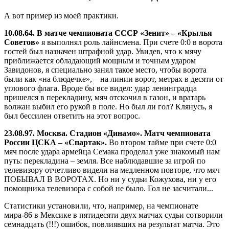
А вот пример из моей практики.
10.08.64. В матче чемпионата СССР «Зенит» – «Крылья
Советов»
я выполнял роль лайнсмена. При счете 0:0 в ворота
гостей был назначен штрафной удар. Увидев, что к мячу
приближается обладающий мощным и точным ударом
Завидонов, я специально занял такое место, чтобы ворота
были как «на блюдечке», – на линии ворот, метрах в десяти от
углового флага. Вроде бы все видел: удар ленинградца
пришелся в перекладину, мяч отскочил в газон, и вратарь
волжан выбил его рукой в поле. Но был ли гол? Клянусь, я
был бессилен ответить на этот вопрос.
23.08.97. Москва. Стадион «Динамо». Матч чемпионата
России ЦСКА – «Спартак».
Во втором тайме при счете 0:0
мяч после удара армейца Семака проделал уже знакомый нам
путь: перекладина – земля. Все наблюдавшие за игрой по
телевизору отчетливо видели на медленном повторе, что мяч
ПОБЫВАЛ В ВОРОТАХ. Но ни у судьи Кожухова, ни у его
помощника телевизора с собой не было. Гол не засчитали...
Статистики установили, что, например, на чемпионате
мира-86 в Мексике в пятидесяти двух матчах судьи сотворили
семнадцать (!!!) ошибок, повлиявших на результат матча. Это