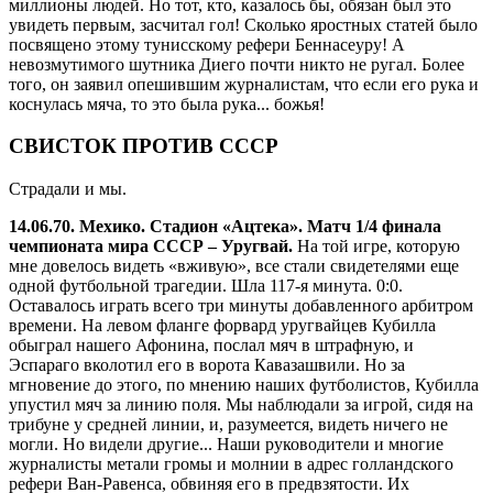
миллионы людей. Но тот, кто, казалось бы, обязан был это
увидеть первым, засчитал гол! Сколько яростных статей было
посвящено этому тунисскому рефери Беннасеуру! А
невозмутимого шутника Диего почти никто не ругал. Более
того, он заявил опешившим журналистам, что если его рука и
коснулась мяча, то это была рука... божья!
СВИСТОК ПРОТИВ СССР
Страдали и мы.
14.06.70. Мехико. Стадион «Ацтека». Матч 1/4 финала
чемпионата мира СССР – Уругвай.
На той игре, которую
мне довелось видеть «вживую», все стали свидетелями еще
одной футбольной трагедии. Шла 117-я минута. 0:0.
Оставалось играть всего три минуты добавленного арбитром
времени. На левом фланге форвард уругвайцев Кубилла
обыграл нашего Афонина, послал мяч в штрафную, и
Эспараго вколотил его в ворота Кавазашвили. Но за
мгновение до этого, по мнению наших футболистов, Кубилла
упустил мяч за линию поля. Мы наблюдали за игрой, сидя на
трибуне у средней линии, и, разумеется, видеть ничего не
могли. Но видели другие... Наши руководители и многие
журналисты метали громы и молнии в адрес голландского
рефери Ван-Равенса, обвиняя его в предвзятости. Их