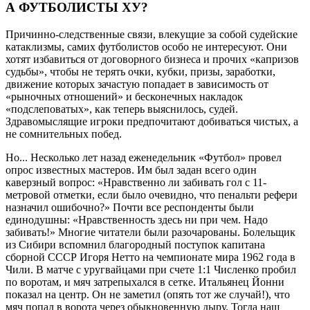
А ФУТБОЛИСТЫ ХУ?
Причинно-следственные связи, влекущие за собой судейские
катаклизмы, самих футболистов особо не интересуют. Они
хотят избавиться от договорного бизнеса и прочих «капризов
судьбы», чтобы не терять очки, кубки, призы, заработки,
движение которых зачастую попадает в зависимость от
«рыночных отношений» и бесконечных накладок
«подслеповатых», как теперь выяснилось, судей.
Здравомыслящие игроки предпочитают добиваться чистых, а
не сомнительных побед.
Но... Несколько лет назад еженедельник «Футбол» провел
опрос известных мастеров. Им был задан всего один
каверзный вопрос: «Нравственно ли забивать гол с 11-
метровой отметки, если было очевидно, что пенальти рефери
назначил ошибочно?» Почти все респонденты были
единодушны: «Нравственность здесь ни при чем. Надо
забивать!» Многие читатели были разочарованы. Болельщик
из Сибири вспомнил благородный поступок капитана
сборной СССР Игоря Нетто на чемпионате мира 1962 года в
Чили. В матче с уругвайцами при счете 1:1 Численко пробил
по воротам, и мяч затрепыхался в сетке. Итальянец Йонни
показал на центр. Он не заметил (опять тот же случай!), что
мяч попал в ворота через обыкновенную дыру. Тогда наш