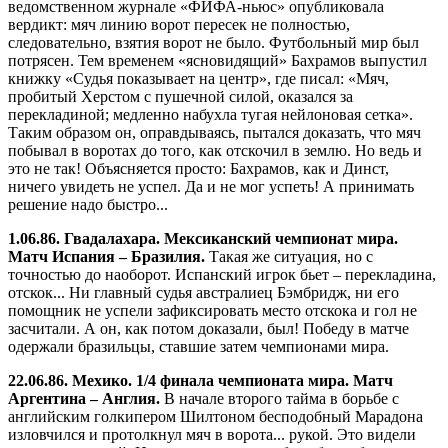
ведомственном журнале «ФИФА-ньюс» опубликовала
вердикт: мяч линию ворот пересек не полностью,
следовательно, взятия ворот не было. Футбольный мир был
потрясен. Тем временем «ясновидящий» Бахрамов выпустил
книжку «Судья показывает на центр», где писал: «Мяч,
пробитый Херстом с пушечной силой, оказался за
перекладиной; медленно набухла тугая нейлоновая сетка».
Таким образом он, оправдываясь, пытался доказать, что мяч
побывал в воротах до того, как отскочил в землю. Но ведь и
это не так! Объясняется просто: Бахрамов, как и Динст,
ничего увидеть не успел. Да и не мог успеть! А принимать
решение надо быстро...
1.06.86. Гвадалахара. Мексиканский чемпионат мира.
Матч Испания – Бразилия.
Такая же ситуация, но с
точностью до наоборот. Испанский игрок бьет – перекладина,
отскок... Ни главный судья австралиец Бэмбридж, ни его
помощник не успели зафиксировать место отскока и гол не
засчитали. А он, как потом доказали, был! Победу в матче
одержали бразильцы, ставшие затем чемпионами мира.
22.06.86. Мехико. 1/4 финала чемпионата мира. Матч
Аргентина – Англия.
В начале второго тайма в борьбе с
английским голкипером Шилтоном бесподобный Марадона
изловчился и протолкнул мяч в ворота... рукой. Это видели