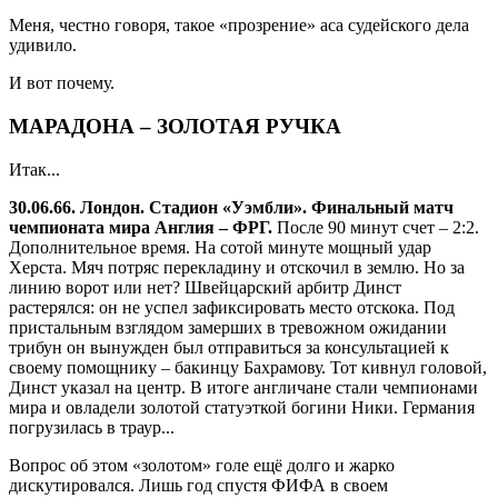
Меня, честно говоря, такое «прозрение» аса судейского дела
удивило.
И вот почему.
МАРАДОНА – ЗОЛОТАЯ РУЧКА
Итак...
30.06.66. Лондон. Стадион «Уэмбли». Финальный матч
чемпионата мира Англия – ФРГ.
После 90 минут счет – 2:2.
Дополнительное время. На сотой минуте мощный удар
Херста. Мяч потряс перекладину и отскочил в землю. Но за
линию ворот или нет? Швейцарский арбитр Динст
растерялся: он не успел зафиксировать место отскока. Под
пристальным взглядом замерших в тревожном ожидании
трибун он вынужден был отправиться за консультацией к
своему помощнику – бакинцу Бахрамову. Тот кивнул головой,
Динст указал на центр. В итоге англичане стали чемпионами
мира и овладели золотой статуэткой богини Ники. Германия
погрузилась в траур...
Вопрос об этом «золотом» голе ещё долго и жарко
дискутировался. Лишь год спустя ФИФА в своем