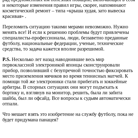
и некоторые изменения правил игры, скорее, напоминают
косметический ремонт – типа «крыша худая, зато вывеска
красивая» .
Переломить ситуацию такими мерами невозможно. Нужно
менять все! И если к решению проблемы будут привлечены
специалисты-профессионалы, люди, беззаветно преданные
футболу, национальные федерации, ученые, технические
средства, то задача кажется вполне разрешимой.
P.S.
Несколько лет назад наводнившие весь мир
первоклассной электроникой японцы сконструировали
прибор, позволивший с безупречной точностью фиксировать
место приземления мячиков во время теннисных матчей. К
помощи той же электроники стали прибегать и хоккейные
арбитры. В спорных ситуациях они могут подъехать к
бортику и, взглянув на монитор, решить, была ли забита
шайба, был ли офсайд. Все вопросы к судьям автоматически
отпали.
Что мешает взять это изобретение на службу футболу, пока не
будет придумана панацея?