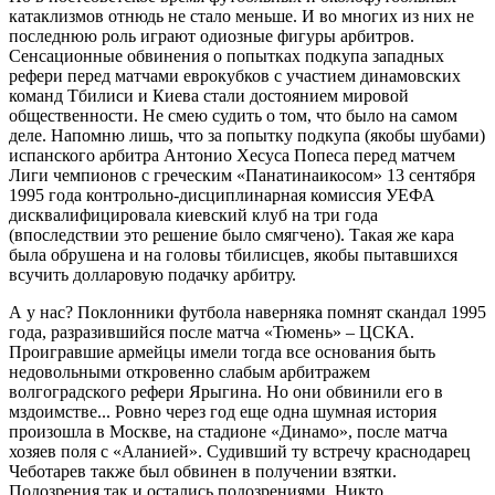
катаклизмов отнюдь не стало меньше. И во многих из них не
последнюю роль играют одиозные фигуры арбитров.
Сенсационные обвинения о попытках подкупа западных
рефери перед матчами еврокубков с участием динамовских
команд Тбилиси и Киева стали достоянием мировой
общественности. Не смею судить о том, что было на самом
деле. Напомню лишь, что за попытку подкупа (якобы шубами)
испанского арбитра Антонио Хесуса Попеса перед матчем
Лиги чемпионов с греческим «Панатинаикосом» 13 сентября
1995 года контрольно-дисциплинарная комиссия УЕФА
дисквалифицировала киевский клуб на три года
(впоследствии это решение было смягчено). Такая же кара
была обрушена и на головы тбилисцев, якобы пытавшихся
всучить долларовую подачку арбитру.
А у нас? Поклонники футбола наверняка помнят скандал 1995
года, разразившийся после матча «Тюмень» – ЦСКА.
Проигравшие армейцы имели тогда все основания быть
недовольными откровенно слабым арбитражем
волгоградского рефери Ярыгина. Но они обвинили его в
мздоимстве... Ровно через год еще одна шумная история
произошла в Москве, на стадионе «Динамо», после матча
хозяев поля с «Аланией». Судивший ту встречу краснодарец
Чеботарев также был обвинен в получении взятки.
Подозрения так и остались подозрениями. Никто