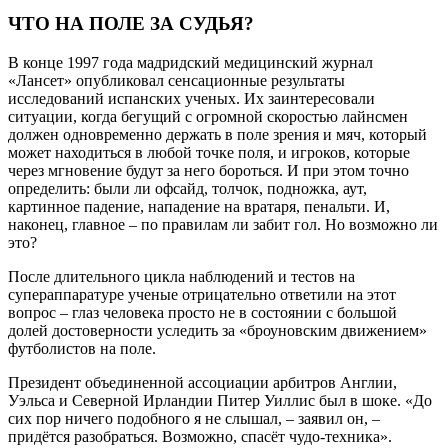
ЧТО НА ПОЛЕ ЗА СУДЬЯ?
В конце 1997 года мадридский медицинский журнал
«Лансет» опубликовал сенсационные результаты
исследований испанских ученых. Их заинтересовали
ситуации, когда бегущий с огромной скоростью лайнсмен
должен одновременно держать в поле зрения и мяч, который
может находиться в любой точке поля, и игроков, которые
через мгновение будут за него бороться. И при этом точно
определить: были ли офсайд, толчок, подножка, аут,
картинное падение, нападение на вратаря, пенальти. И,
наконец, главное – по правилам ли забит гол. Но возможно ли
это?
После длительного цикла наблюдений и тестов на
супераппаратуре ученые отрицательно ответили на этот
вопрос – глаз человека просто не в состоянии с большой
долей достоверности уследить за «броуновским движением»
футболистов на поле.
Президент объединенной ассоциации арбитров Англии,
Уэльса и Северной Ирландии Питер Уиллис был в шоке. «До
сих пор ничего подобного я не слышал, – заявил он, –
придётся разобраться. Возможно, спасёт чудо-техника».