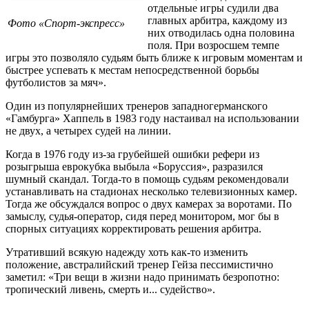
отдельные игры судили два
главных арбитра, каждому из
Фото «Спорт-экспресс»
них отводилась одна половина
поля. При возросшем темпе
игры это позволяло судьям быть ближе к игровым моментам и
быстрее успевать к местам непосредственной борьбы
футболистов за мяч».
Один из популярнейших тренеров западногерманского
«Гамбурга» Хаппель в 1983 году настаивал на использовании
не двух, а четырех судей на линии.
Когда в 1976 году из-за грубейшей ошибки рефери из
розыгрыша еврокубка выбыла «Боруссия», разразился
шумный скандал. Тогда-то в помощь судьям рекомендовали
устанавливать на стадионах несколько телевизионных камер.
Тогда же обсуждался вопрос о двух камерах за воротами. По
замыслу, судья-оператор, сидя перед монитором, мог бы в
спорных ситуациях корректировать решения арбитра.
Утративший всякую надежду хоть как-то изменить
положение, австралийский тренер Гейза пессимистично
заметил: «Три вещи в жизни надо принимать безропотно:
тропический ливень, смерть и... судейство».