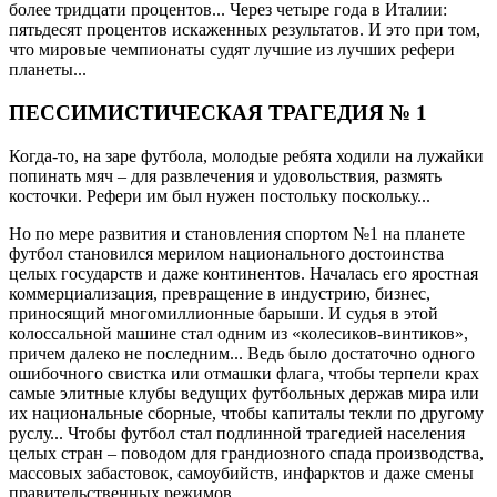
более тридцати процентов... Через четыре года в Италии:
пятьдесят процентов искаженных результатов. И это при том,
что мировые чемпионаты судят лучшие из лучших рефери
планеты...
ПЕССИМИСТИЧЕСКАЯ ТРАГЕДИЯ № 1
Когда-то, на заре футбола, молодые ребята ходили на лужайки
попинать мяч – для развлечения и удовольствия, размять
косточки. Рефери им был нужен постольку поскольку...
Но по мере развития и становления спортом №1 на планете
футбол становился мерилом национального достоинства
целых государств и даже континентов. Началась его яростная
коммерциализация, превращение в индустрию, бизнес,
приносящий многомиллионные барыши. И судья в этой
колоссальной машине стал одним из «колесиков-винтиков»,
причем далеко не последним... Ведь было достаточно одного
ошибочного свистка или отмашки флага, чтобы терпели крах
самые элитные клубы ведущих футбольных держав мира или
их национальные сборные, чтобы капиталы текли по другому
руслу... Чтобы футбол стал подлинной трагедией населения
целых стран – поводом для грандиозного спада производства,
массовых забастовок, самоубийств, инфарктов и даже смены
правительственных режимов...