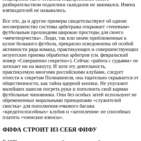
разбирательством подоплеки скандалов не занимался. Имена
взяткодателей не назывались.
Все эти, да и другие примеры свидетельствуют об одном:
несовершенство системы арбитража открывает «теневым»
футбольным прохиндеям широкие просторы для своего
«мячетворчества». Люди, так или иначе приближенные к
кухне большого футбола, прекрасно осведомлены об особой
активности ряда команд, практикующих и совершенствующих
иезуитские приемы обработки арбитров (см. февральский
номер «Совершенно секретно»). Сейчас «работа с судьями» не
затихает ни на минуту. И хотя эту деятельность,
практикуемую многими российскими клубами, следует
отнести к секретам Полишинеля, она тщательно скрывается от
общественности, как тайна ядерной кнопки. Не упускают
малейших шансов погреть руки и пополнить свой карман
футбольные чиновники. Они без особых затей используют не
обремененных моральными принципами «служителей
свистка» для пополнения очкового багажа
«кредитоспособных» клубов и «затопления» не способных
платить «членские взносы».
ФИФА СТРОИТ ИЗ СЕБЯ ФИФУ