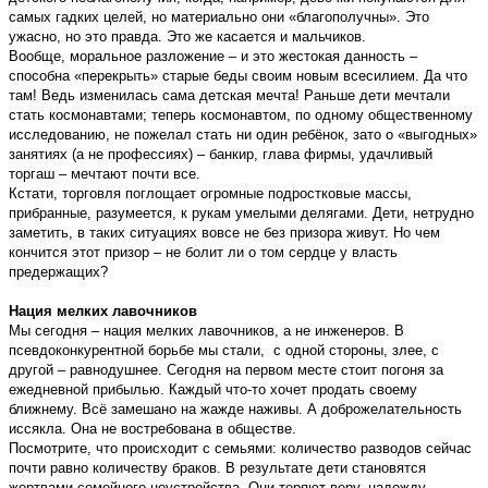
самых гадких целей, но материально они «благополучны». Это
ужасно, но это правда. Это же касается и мальчиков.
Вообще, моральное разложение – и это жестокая данность –
способна «перекрыть» старые беды своим новым всесилием. Да что
там! Ведь изменилась сама детская мечта! Раньше дети мечтали
стать космонавтами; теперь космонавтом, по одному общественному
исследованию, не пожелал стать ни один ребёнок, зато о «выгодных»
занятиях (а не профессиях) – банкир, глава фирмы, удачливый
торгаш – мечтают почти все.
Кстати, торговля поглощает огромные подростковые массы,
прибранные, разумеется, к рукам умелыми делягами. Дети, нетрудно
заметить, в таких ситуациях вовсе не без призора живут. Но чем
кончится этот призор – не болит ли о том сердце у власть
предержащих?
Нация мелких лавочников
Мы сегодня – нация мелких лавочников, а не инженеров. В
псевдоконкурентной борьбе мы стали, с одной стороны, злее, с
другой – равнодушнее. Сегодня на первом месте стоит погоня за
ежедневной прибылью. Каждый что-то хочет продать своему
ближнему. Всё замешано на жажде наживы. А доброжелательность
иссякла. Она не востребована в обществе.
Посмотрите, что происходит с семьями: количество разводов сейчас
почти равно количеству браков. В результате дети становятся
жертвами семейного неустройства. Они теряют веру, надежду.