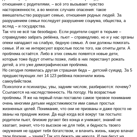
отношения с родителями, – всё это вызывает чувство
настороженности, а во многих случаях опасения: такое
вмешательство разрушит семью, отношения родных людей. За
разрушением семьи последует разрушение социума, общества, а
вслед – и государства.
Так что не всё так безобидно. Если родители сидят в тюрьме –
справедливо забрать ребёнка, пьют – справедливо, но и у нас органы
опеки нападают на слабую, бедную семью. А они должны помогать
семье. И их не интересуют взрослые после того, как отняты дети. А
проблема остаётся. Либо в этих семьях появятся новые дети,
которые тоже будут отняты позже, либо в них перестанут рожать
детей, а это уже демографическая проблема.
Но сегодня появилась другая страшная беда – детский суицид. За 5
предшествующих лет 14 123 ребёнка покончили жизнь
самоубийством.
Психологи и психиатры, увы, задним числом, разбираются: почему?
Ссылаются на наследственность. На погоду. На возрастные
проблемы. Я же на первый план поставлю самое трезвое понимание
очень многими детьми недостижимости ими самых простых
жизненных целей. Понимание, что они не призваны и даже просто не
званы на праздник жизни. Да ещё когда всё вокруг так постыло:
родители пьют, близкие ругают без конца и унижают, знаний не
хватает, значит, что-то высокое не для тебя, и бедность твоего
окружения не одарит тебя богатством, и влачить жизнь, какую влачат
твои близкие, – зачем? Так что бежать им некуда. И они бегут на