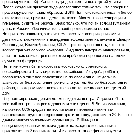
правонарушителей). Раньше туда доставляли всех детей улицы.
После создания приютов туда доставляют только тех, кто совершил
правонарушение. Таким образом, ЦВИНПы – система силовая и более
ответственная, приюты – дело штатское. Может, такая сепарация и
гуманнее, судить не берусь. Знаю только, что почти всякий гуманизм
у нас в России оборачивается своей противоположностью.
Но при этом напомню, что система работы с беспризорниками и
детьми с отклонениями в поведении эффективно налажена в Швеции,
Финляндии, Великобритании, США. Просто нужно понять, что этот
вопрос требует особого контроля. И единого центра финансирования,
а не так, как сейчас: решение этой проблемы переложено на плечи
субъектов федерации.
Нет и не может быть сиротства московского, уральского,
новосибирского. Есть сиротство российское. И судьба ребёнка,
попавшего в тяжёлое положение не по своей вине, не должна
зависеть от благосостояния региона, а уж тем более благосостояния
района, в котором имел несчастье когда-то расположиться детский
дом.
В целом сиротские деньги должны идти из центра. И должен быть
жёсткий контроль за расходованием этих денег. В Великобритании,
например, 80% средств на воспитание и перевоспитание так
называемых трудных подростков тратится государством, а 20 % – это
деньги благотворительных организаций. В Швеции в
специализированных детских домах на каждого воспитанника
приходится по 2 воспитателя. И их работа также финансируется