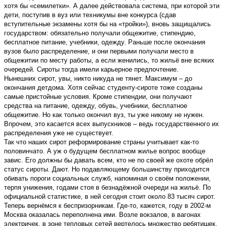
хотя бы «семилетки». А далее действовала система, при которой эти
дети, поступив в вуз или техникумы вне конкурса (сдав
вступительные экзамены хотя бы на «тройки»), вновь защищались
государством: обязательно получали общежитие, стипендию,
бесплатное питание, учебники, одежду. Раньше после окончания
вузов было распределение, и они первыми получали место в
общежитии по месту работы, а если женились, то жильё вне всяких
очередей. Сироты тогда имели карьерное предпочтение.
Нынешних сирот, увы, никто никуда не тянет. Максимум – до
окончания детдома. Хотя сейчас студенту-сироте тоже созданы
самые пристойные условия. Кроме стипендии, они получают
средства на питание, одежду, обувь, учебники, бесплатное
общежитие. Но как только окончил вуз, ты уже никому не нужен.
Впрочем, это касается всех выпускников – ведь государственного их
распределения уже не существует.
Так что наших сирот реформирование страны учитывает как-то
половинчато. А уж о будущем бесплатном жилье вопрос вообще
завис. Его должны бы давать всем, кто не по своей же охоте обрёл
статус сироты. Дают. Но подавляющему большинству приходится
обивать пороги социальных служб, напоминая о своём положении,
терпя унижения, годами стоя в безнадёжной очереди на жильё. По
официальной статистике, в ней сегодня стоит около 83 тысяч сирот.
Теперь вернёмся к беспризорникам. Где-то, кажется, году в 2002-м
Москва оказалась переполнена ими. Возле вокзалов, в вагонах
электричек, в зоне тепловых сетей вертелось множество ребятишек,