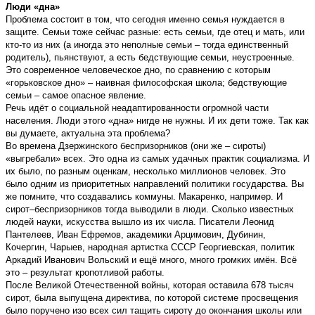
Люди «дна»
Проблема состоит в том, что сегодня именно семья нуждается в
защите. Семьи тоже сейчас разные: есть семьи, где отец и мать, или
кто-то из них (а иногда это неполные семьи – тогда единственный
родитель), пьянствуют, а есть бедствующие семьи, неустроенные.
Это современное человеческое дно, по сравнению с которым
«горьковское дно» – наивная философская школа; бедствующие
семьи – самое опасное явление.
Речь идёт о социальной неадаптированности огромной части
населения. Люди этого «дна» нигде не нужны. И их дети тоже. Так как
вы думаете, актуальна эта проблема?
Во времена Дзержинского беспризорников (они же – сироты)
«выгребали» всех. Это одна из самых удачных практик социализма. И
их было, по разным оценкам, несколько миллионов человек. Это
было одним из приоритетных направлений политики государства. Вы
же помните, что создавались коммуны. Макаренко, например. И
сирот–беспризорников тогда выводили в люди. Сколько известных
людей науки, искусства вышло из их числа. Писатели Леонид
Пантелеев, Иван Ефремов, академики Арцимович, Дубинин,
Кочергин, Чарыев, народная артистка СССР Георгиевская, политик
Аркадий Иванович Вольский и ещё много, много громких имён. Всё
это – результат кропотливой работы.
После Великой Отечественной войны, которая оставила 678 тысяч
сирот, была выпущена директива, по которой системе просвещения
было поручено изо всех сил тащить сироту до окончания школы или