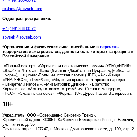
+7 (499) 288-00-72
reklama@sovsek.com
Отдел распространения:
+7 (499) 288-00-72
sovsek@sovsek.com
*Организации и физические лица, внесённные в
перечень
террористов и экстремистов, деятельность которых запрещена в
Российской Федерации:
«Правый сектор», «Украинская повстанческая армия» (УПА),«ИГИЛ»,
«Джабхат Фатх аш-Шам» (бывшая «Джабхат ан-Нусра», «Джебхат ан-
Нусра»), Национал-Большевистская партия (НБП), «Аль-Каида»,
«УНА-УНСО», «Талибан», «Меджлис крымско-татарского народа»,
«Свидетели Иеговы», «Мизантропик Дивижн», «Братство»
Корчинского, «Артподготовка», «Тризуб им. Степана Бандеры»,
«НСО», «Славянский союз», «Формат-18», Дуров Павел Валерьевич.
18+
Учредитель: ООО «Совершенно Секретно Трейд».
Юридический адрес: 360051, Кабардино-Балкарская Респ., г. Нальчик,
ул. Пачева, д. 36
Почтовый адрес: 127247, г. Москва, Дмитровское шоссе, д. 100, стр. 2