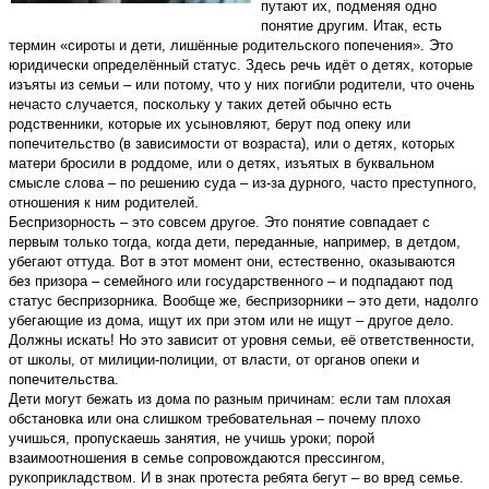
путают их, подменяя одно
понятие другим. Итак, есть
термин «сироты и дети, лишённые родительского попечения». Это
юридически определённый статус. Здесь речь идёт о детях, которые
изъяты из семьи – или потому, что у них погибли родители, что очень
нечасто случается, поскольку у таких детей обычно есть
родственники, которые их усыновляют, берут под опеку или
попечительство (в зависимости от возраста), или о детях, которых
матери бросили в роддоме, или о детях, изъятых в буквальном
смысле слова – по решению суда – из-за дурного, часто преступного,
отношения к ним родителей.
Беспризорность – это совсем другое. Это понятие совпадает с
первым только тогда, когда дети, переданные, например, в детдом,
убегают оттуда. Вот в этот момент они, естественно, оказываются
без призора – семейного или государственного – и подпадают под
статус беспризорника. Вообще же, беспризорники – это дети, надолго
убегающие из дома, ищут их при этом или не ищут – другое дело.
Должны искать! Но это зависит от уровня семьи, её ответственности,
от школы, от милиции-полиции, от власти, от органов опеки и
попечительства.
Дети могут бежать из дома по разным причинам: если там плохая
обстановка или она слишком требовательная – почему плохо
учишься, пропускаешь занятия, не учишь уроки; порой
взаимоотношения в семье сопровождаются прессингом,
рукоприкладством. И в знак протеста ребята бегут – во вред семье.