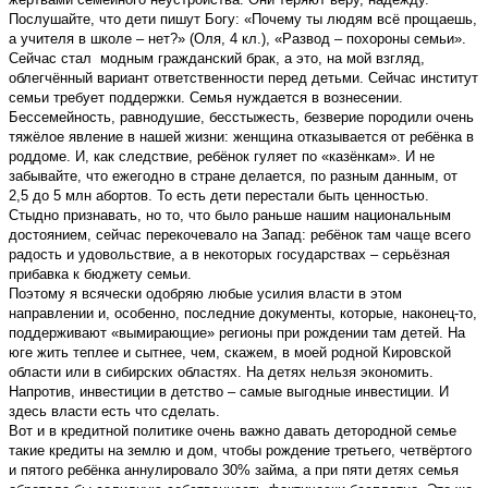
Послушайте, что дети пишут Богу: «Почему ты людям всё прощаешь,
а учителя в школе – нет?» (Оля, 4 кл.), «Развод – похороны семьи».
Сейчас стал модным гражданский брак, а это, на мой взгляд,
облегчённый вариант ответственности перед детьми. Сейчас институт
семьи требует поддержки. Семья нуждается в вознесении.
Бессемейность, равнодушие, бесстыжесть, безверие породили очень
тяжёлое явление в нашей жизни: женщина отказывается от ребёнка в
роддоме. И, как следствие, ребёнок гуляет по «казёнкам». И не
забывайте, что ежегодно в стране делается, по разным данным, от
2,5 до 5 млн абортов. То есть дети перестали быть ценностью.
Стыдно признавать, но то, что было раньше нашим национальным
достоянием, сейчас перекочевало на Запад: ребёнок там чаще всего
радость и удовольствие, а в некоторых государствах – серьёзная
прибавка к бюджету семьи.
Поэтому я всячески одобряю любые усилия власти в этом
направлении и, особенно, последние документы, которые, наконец-то,
поддерживают «вымирающие» регионы при рождении там детей. На
юге жить теплее и сытнее, чем, скажем, в моей родной Кировской
области или в сибирских областях. На детях нельзя экономить.
Напротив, инвестиции в детство – самые выгодные инвестиции. И
здесь власти есть что сделать.
Вот и в кредитной политике очень важно давать детородной семье
такие кредиты на землю и дом, чтобы рождение третьего, четвёртого
и пятого ребёнка аннулировало 30% займа, а при пяти детях семья