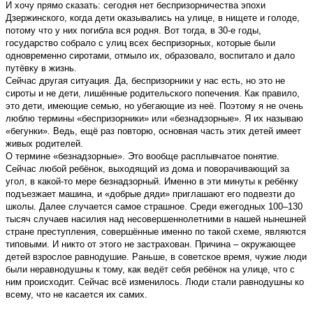
И хочу прямо сказать: сегодня нет беспризорничества эпохи
Дзержинского, когда дети оказывались на улице, в нищете и голоде,
потому что у них погибла вся родня. Вот тогда, в 30-е годы,
государство собрало с улиц всех беспризорных, которые были
одновременно сиротами, отмыло их, образовало, воспитало и дало
путёвку в жизнь.
Сейчас другая ситуация. Да, беспризорники у нас есть, но это не
сироты и не дети, лишённые родительского попечения. Как правило,
это дети, имеющие семью, но убегающие из неё. Поэтому я не очень
люблю термины «беспризорники» или «безнадзорные». Я их называю
«бегунки». Ведь, ещё раз повторю, основная часть этих детей имеет
живых родителей.
О термине «безнадзорные». Это вообще расплывчатое понятие.
Сейчас любой ребёнок, выходящий из дома и поворачивающий за
угол, в какой-то мере безнадзорный. Именно в эти минуты к ребёнку
подъезжает машина, и «добрые дяди» приглашают его подвезти до
школы. Далее случается самое страшное. Среди ежегодных 100–130
тысяч случаев насилия над несовершеннолетними в нашей нынешней
стране преступления, совершённые именно по такой схеме, являются
типовыми. И никто от этого не застрахован. Причина – окружающее
детей взрослое равнодушие. Раньше, в советское время, чужие люди
были неравнодушны к тому, как ведёт себя ребёнок на улице, что с
ним происходит. Сейчас всё изменилось. Люди стали равнодушны ко
всему, что не касается их самих.