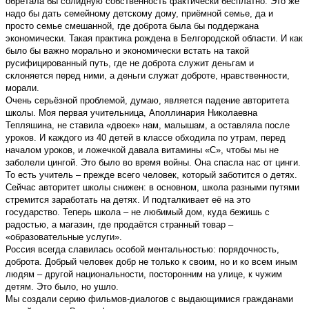
обретала бы солидную собственность фактически бесплатно. Это же
надо бы дать семейному детскому дому, приёмной семье, да и
просто семье смешанной, где доброта была бы поддержана
экономически. Такая практика рождена в Белгородской области. И как
было бы важно морально и экономически встать на такой
русифицированный путь, где не доброта служит деньгам и
склоняется перед ними, а деньги служат доброте, нравственности,
морали.
Очень серьёзной проблемой, думаю, является падение авторитета
школы. Моя первая учительница, Аполлинария Николаевна
Тепляшина, не ставила «двоек» нам, малышам, а оставляла после
уроков. И каждого из 40 детей в классе обходила по утрам, перед
началом уроков, и ложечкой давала витамины «С», чтобы мы не
заболели цингой. Это было во время войны. Она спасла нас от цинги.
То есть учитель – прежде всего человек, который заботится о детях.
Сейчас авторитет школы снижен: в основном, школа разными путями
стремится заработать на детях. И подталкивает её на это
государство. Теперь школа – не любимый дом, куда бежишь с
радостью, а магазин, где продаётся странный товар –
«образовательные услуги».
Россия всегда славилась особой ментальностью: порядочность,
доброта. Добрый человек добр не только к своим, но и ко всем иным
людям – другой национальности, посторонним на улице, к чужим
детям. Это было, но ушло.
Мы создали серию фильмов-диалогов с выдающимися гражданами