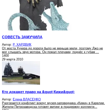
СОВЕСТЬ ЗАМУЧИЛА
Автор:
Р. ХАРДВИК
От моста Хукера до дороги было не меньше мили, поэтому Джо не
мог слышать звук мотора. Он пожал плечами, поднёс к губам ...
1400
29 марта 2010
Кто докажет право на &quot;Кижи&quot;
Автор:
Елена ВЛАСЕНКО
Разгорается конфликт вокруг музея-заповедника «Кижи» в Карелии.
Жители Петрозаводска готовят митинг в поддержку коллекти...