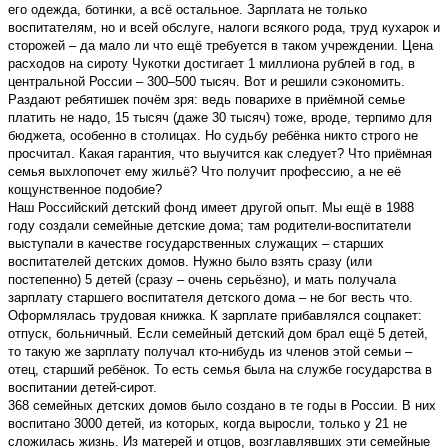
его одежда, ботинки, а всё остальное. Зарплата не только
воспитателям, но и всей обслуге, налоги всякого рода, труд кухарок и
сторожей – да мало ли что ещё требуется в таком учреждении. Цена
расходов на сироту Чукотки достигает 1 миллиона рублей в год, в
центральной России – 300–500 тысяч. Вот и решили сэкономить.
Раздают ребятишек почём зря: ведь поварихе в приёмной семье
платить не надо, 15 тысяч (даже 30 тысяч) тоже, вроде, терпимо для
бюджета, особенно в столицах. Но судьбу ребёнка никто строго не
просчитал. Какая гарантия, что выучится как следует? Что приёмная
семья выхлопочет ему жильё? Что получит профессию, а не её
кощунственное подобие?
Наш Российский детский фонд имеет другой опыт. Мы ещё в 1988
году создали семейные детские дома; там родители-воспитатели
выступали в качестве государственных служащих – старших
воспитателей детских домов. Нужно было взять сразу (или
постепенно) 5 детей (сразу – очень серьёзно), и мать получала
зарплату старшего воспитателя детского дома – не бог весть что.
Оформлялась трудовая книжка. К зарплате прибавлялся соцпакет:
отпуск, больничный. Если семейный детский дом брал ещё 5 детей,
то такую же зарплату получал кто-нибудь из членов этой семьи –
отец, старший ребёнок. То есть семья была на службе государства в
воспитании детей-сирот.
368 семейных детских домов было создано в те годы в России. В них
воспитано 3000 детей, из которых, когда выросли, только у 21 не
сложилась жизнь. Из матерей и отцов, возглавлявших эти семейные