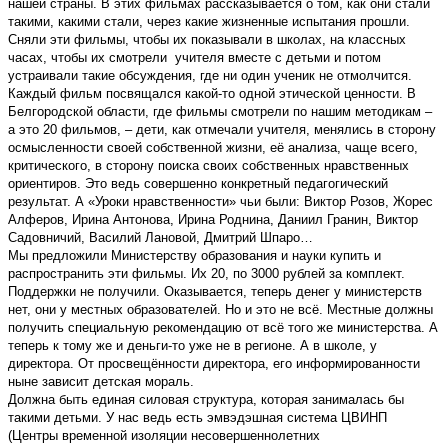
нашей страны. В этих фильмах рассказывается о том, как они стали
такими, какими стали, через какие жизненные испытания прошли.
Сняли эти фильмы, чтобы их показывали в школах, на классных
часах, чтобы их смотрели учителя вместе с детьми и потом
устраивали такие обсуждения, где ни один ученик не отмолчится.
Каждый фильм посвящался какой-то одной этической ценности. В
Белгородской области, где фильмы смотрели по нашим методикам –
а это 20 фильмов, – дети, как отмечали учителя, менялись в сторону
осмысленности своей собственной жизни, её анализа, чаще всего,
критического, в сторону поиска своих собственных нравственных
ориентиров. Это ведь совершенно конкретный педагогический
результат. А «Уроки нравственности» чьи были: Виктор Розов, Жорес
Алферов, Ирина Антонова, Ирина Роднина, Даниил Гранин, Виктор
Садовничий, Василий Лановой, Дмитрий Шпаро…
Мы предложили Министерству образования и науки купить и
распространить эти фильмы. Их 20, по 3000 рублей за комплект.
Поддержки не получили. Оказывается, теперь денег у министерств
нет, они у местных образователей. Но и это не всё. Местные должны
получить специальную рекомендацию от всё того же министерства. А
теперь к тому же и деньги-то уже не в регионе. А в школе, у
директора. От просвещённости директора, его информированности
ныне зависит детская мораль.
Должна быть единая силовая структура, которая занималась бы
такими детьми. У нас ведь есть эмвэдэшная система ЦВИНП
(Центры временной изоляции несовершеннолетних