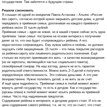
государством. Там заботятся о будущем страны.
Решили сэкономить
Я слышал об одной из инициатив Павла Астахова – Альянс «Россия
без сирот», согласно которой нужно закрывать детские дома, а детей
передавать в приёмные семьи, доплачивая на каждого приёмного
ребёнка около 15 тысяч рублей.
Приёмная семья – идея не новая, но в нашей стране сейчас есть одна
проблема: такая семья построена на основе интереса к получению
денег за то, что она будет «сопровождать» ребёнка. А его
недостаточно сопровождать. Ему нужна забота и любовь, он должен
ощущать себя защищённым. 15 тысяч – это лишь покрытие расходов
за ребёнка-сироту или лишённого родительского попечения. Ещё
столько же получит принявшая его мать – в качестве вознаграждения
(но не зарплаты, являющейся частью социального пакета),
своеобразный гонорар. На наш взгляд, деньги не есть гарантия
родительской ответственности. Можно взять 2–3 детей и получить
определённую обеспеченность. Это соблазн деньгами. А это уже
безнравственно. Нужно полюбить детей, а не жить за их счёт.
И ещё одна подробность. Приёмная семья в любой момент может
вернуть детей государству, то есть в детдом. Как и государство
(органы опеки) в любой момент может изъять ребёнка из приёмной
семьи. Часто под надуманным предлогом.
Содержание ребёнка в интернате, в детдоме дорого стоит. И это не
цена содержания самого ребёнка, т.е. не то, что он съест, что стоит