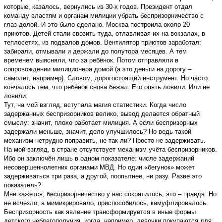
которые, казалось, вернулись из 30-х годов. Президент отдал
команду властям и органам милиции убрать беспризорничество с
глаз долой. И это было сделано. Москва построила около 20
приютов. Детей стали свозить туда, отлавливая их на вокзалах, в
теплосетях, из подвалов домов. Вентилятор приютов заработал:
забирали, отмывали и держали до полутора месяцев. А тем
временем выясняли, что за ребёнок. Потом отправляли в
сопровождении милиционера домой (а это деньги на дорогу –
самолёт, например). Словом, дорогостоящий инструмент. Но часто
кончалось тем, что ребёнок снова бежал. Его опять ловили. Или не
ловили.
Тут, на мой взгляд, вступала магия статистики. Когда число
задержанных беспризорников велико, вывод делается обратный
смыслу: значит, плохо работает милиция. А если беспризорных
задержали меньше, значит, дело улучшилось? Но ведь такой
механизм нетрудно поправить, не так ли? Просто не задерживать.
На мой взгляд, в стране отсутствует механизм учёта беспризорников.
Ибо он заключён лишь в одном показателе: числе задержаний
несовершеннолетних органами МВД. Но один «бегунок» может
задерживаться три раза, а другой, поопытнее, ни разу. Разве это
показатель?
Мне кажется, беспризорничество у нас сократилось, это – правда. Но
не исчезло, а мимикрировало, приспособилось, камуфлировалось.
Беспризорность как явление трансформируется в иные формы
детского неблагополучия, когда, например, девочки покупаются для