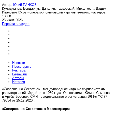
Автор:
Юрий ПАНКОВ
Кулиджанов, Бондарчук, Данелия, Тарковский, Михалков… Вадим
Иванович Юсов - оператор, снимавший картины великих мастеров...
13868
23 июня 2026
Перейти в раздел
Новости
Пресс-центр
Реклама
Редакция
Авторы
История
«Совершенно Секретно» - международное издание журналистских
расследований. Издаётся с 1989 года. Основатели - Юлиан Семёнов
и Артём Боровик. CМИ - свидетельство о регистрации ЭЛ № ФС 77-
79634 от 25.12.2020 г.
«Совершенно Секретно» в Мессенджерах: