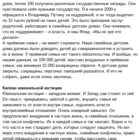
дома, более 180 получили различные государственные награды. Они
чувствовали себя нужными государству. Я в начале 2000-х
обращался к Владимиру Путину за поддержкой, и он тогда выделил
по 10 тысяч рублей на таких детей. Это было признание заслуг
родителей, работавших в семейных детских домах. Они понимали,
что их поддерживают – и власть, и наш Фонд: «Мы не зря это
делали».
А приёмная семья – не имеет соцпакета. Наши семейные детские
дома должны были доводить детей до совершеннолетия и устроить
их в жизни. У приёмной семьи нет такого обязательства. И вообще, по
нашим данным, из 100 000 детей, массово розданных в приёмные
семьи, как минимум 15 000 возвращены обратно. А детские дома
закрыты, сокращены, персонал тамошний разошёлся. И его не
собрать, даже если очень захочешь.
Капкан ювенальной юстиции
Ювенальная юстиция – западное веяние. И Запад сам стонет от неё.
Её смысл: прикрываясь заботой о детях, внушить семье её
зависимость от власти внутри семьи, подчинить власти
внутрисемейные отношения. Очень коварный замысел. Он
предполагает внедрение в частную жизнь, в семейные отношения, в
том числе конфликты. Их в каждой семье и так хватает. Верно и то,
что часто в них страдают дети, которых следует защитить. Но вот
мера этого внедрения в частную жизнь, семейные конфликты, право
детей обращаться к внешним силам, чтобы рассудить свои