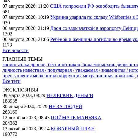
548
07 августа 2026, 11:20
США попросили РФ освободить бывшего 
681
07 августа 2026, 10:19
Украина ударила по складу Wildberries в
930
06 августа 2026, 21:19
Дрон со взрывчаткой в аэропорту Лейпци
1302
06 августа 2026, 21:06
Ребёнок и женщина погибли во время ур
1173
Все новости
ГЛАВНЫЕ ТЕМЫ
космос
атака дронов, беспилотников, бпла
монархия, дворянств
личность известная / популярная / уважаемая / знаменитая / ис
преступления
мошенники
коррупция
миграционная политика,
Все теги
ЭКСКЛЮЗИВЫ
09 марта 2023, 08:29
НЕЛЁГКИЕ ДЕНЬГИ
188938
30 января 2024, 20:29
НЕ ЗА ЛЮДЕЙ
263160
12 декабря 2023, 08:43
ПОЙМАТЬ МАНЬЯКА
204362
13 октября 2023, 09:14
КОВАРНЫЙ ПЛАН
190772