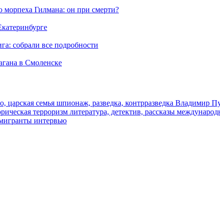
морпеха Гилмана: он при смерти?
 Екатеринбурге
га: собрали все подробности
агана в Смоленске
о, царская семья
шпионаж, разведка, контрразведка
Владимир П
торическая
терроризм
литература, детектив, рассказы
международ
 мигранты
интервью