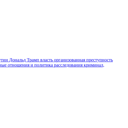
утин
Дональд Трамп
власть
организованная преступность
ные отношения и политика
расследования
криминал,