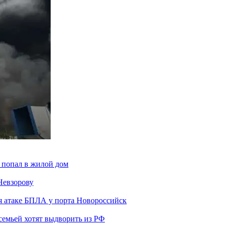
 попал в жилой дом
Невзорову
я атаке БПЛА у порта Новороссийск
семьей хотят выдворить из РФ