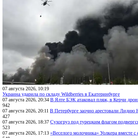
07 августа 2026, 10:19
Украина ударила по складу Wildberries в Екатеринбурге
07 августа 2026, 20:34
В Ялте БЭК атаковал пляж, в Керчи дрон
942
07 августа 2026, 20:11
В Петербурге заочно арестовали Лидию 
427
07 августа 2026, 18:37
Сухогруз под турецким флагом подвергс
523
07 августа 2026, 17:13
«Веселого молочника» Уолкера вместе с 