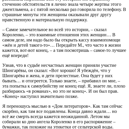
стечению обстоятельств я лично знала четыре жертвы этого
джентльмена, а с пятой несколько раз говорила по телефону. В
страшные минуты эти женщины оказывали друг другу
нравственную и материальную поддержку.
– Самое замечательное во всей это истории, – сказал
Короленко, – это взаимные отношения этих женщин… В
самом деле, им надо было бы открыть кассу взаимопомощи
«жён и детей такого-то»… Передайте М., что часто в жизни
кажется, вот-вот конец, – а там посмотришь – самое-то лучшее
ещё впереди!
Узнав, что в судьбе несчастных женщин приняли участие
Шингарёвы, он сказал: «Вот хорошо! Я убеждён, что у
Шингарёва и жена, и дети прелестные. Она будет у них
бывать… и отогреется. Только знаете, – прибавил он мне, –
эта попытка к самоубийству не конец ещё. Я, знаете ли, плохо
разбираюсь «в романах», но это не конец». И он был прав.
«Конец» наступил значительно позже.
Я переношусь мыслью в «Дом литераторов». Как там сейчас
скорбно, как там все подавлены. Конца давно ждали… но
всё же смерть всегда кажется неожиданной. Летом мы
собирали ко дню ангела Короленко в его распоряжение –
бумажки, так похожие на этикетки от сельтерской воды.