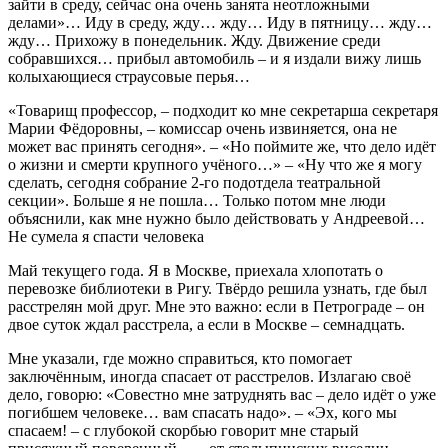
зайти в среду, сейчас она очень занята неотложными
делами»… Иду в среду, жду… жду… Иду в пятницу… жду…
жду… Прихожу в понедельник. Жду. Движение среди
собравшихся… прибыл автомобиль – и я издали вижу лишь
колыхающиеся страусовые перья…
«Товарищ профессор, – подходит ко мне секретарша секретаря
Марии Фёдоровны, – комиссар очень извиняется, она не
может вас принять сегодня». – «Но поймите же, что дело идёт
о жизни и смерти крупного учёного…» – «Ну что же я могу
сделать, сегодня собрание 2-го подотдела театральной
секции». Больше я не пошла… Только потом мне люди
объяснили, как мне нужно было действовать у Андреевой…
Не сумела я спасти человека
Май текущего года. Я в Москве, приехала хлопотать о
перевозке библиотеки в Ригу. Твёрдо решила узнать, где был
расстрелян мой друг. Мне это важно: если в Петрограде – он
двое суток ждал расстрела, а если в Москве – семнадцать.
Мне указали, где можно справиться, кто помогает
заключённым, иногда спасает от расстрелов. Излагаю своё
дело, говорю: «Совестно мне затруднять вас – дело идёт о уже
погибшем человеке… вам спасать надо». – «Эх, кого мы
спасаем! – с глубокой скорбью говорит мне старый