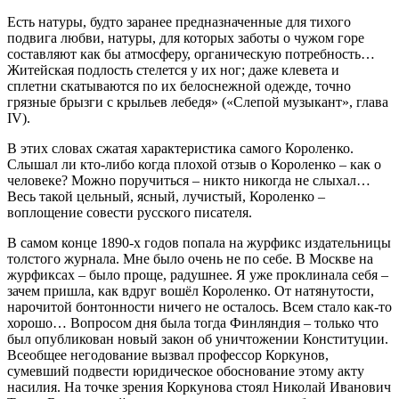
Есть натуры, будто заранее предназначенные для тихого
подвига любви, натуры, для которых заботы о чужом горе
составляют как бы атмосферу, органическую потребность…
Житейская подлость стелется у их ног; даже клевета и
сплетни скатываются по их белоснежной одежде, точно
грязные брызги с крыльев лебедя» («Слепой музыкант», глава
IV).
В этих словах сжатая характеристика самого Короленко.
Слышал ли кто-либо когда плохой отзыв о Короленко – как о
человеке? Можно поручиться – никто никогда не слыхал…
Весь такой цельный, ясный, лучистый, Короленко –
воплощение совести русского писателя.
В самом конце 1890-х годов попала на журфикс издательницы
толстого журнала. Мне было очень не по себе. В Москве на
журфиксах – было проще, радушнее. Я уже проклинала себя –
зачем пришла, как вдруг вошёл Короленко. От натянутости,
нарочитой бонтонности ничего не осталось. Всем стало как-то
хорошо… Вопросом дня была тогда Финляндия – только что
был опубликован новый закон об уничтожении Конституции.
Всеобщее негодование вызвал профессор Коркунов,
сумевший подвести юридическое обоснование этому акту
насилия. На точке зрения Коркунова стоял Николай Иванович