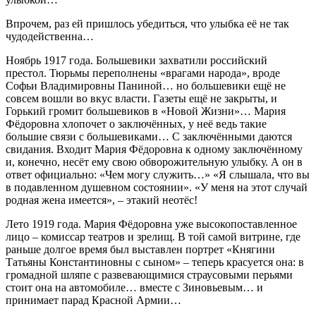
Впрочем, раз ей пришлось убедиться, что улыбка её не так
чудодейственна…
Ноябрь 1917 года. Большевики захватили российский
престол. Тюрьмы переполнены «врагами народа», вроде
Софьи Владимировны Паниной… но большевики ещё не
совсем вошли во вкус власти. Газеты ещё не закрыты, и
Горький громит большевиков в «Новой Жизни»… Мария
Фёдоровна хлопочет о заключённых, у неё ведь такие
большие связи с большевиками… С заключёнными даются
свидания. Входит Мария Фёдоровна к одному заключённому
и, конечно, несёт ему свою обворожительную улыбку. А он в
ответ официально: «Чем могу служить…» «Я слышала, что вы
в подавленном душевном состоянии». «У меня на этот случай
родная жена имеется», – этакий неотёс!
Лето 1919 года. Мария Фёдоровна уже высокопоставленное
лицо – комиссар театров и зрелищ. В той самой витрине, где
раньше долгое время был выставлен портрет «Княгини
Татьяны Константиновны с сыном» – теперь красуется она: в
громадной шляпе с развевающимися страусовыми перьями
стоит она на автомобиле… вместе с Зиновьевым… и
принимает парад Красной Армии…