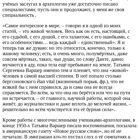
учёных заслугах в археологии уже достаточно писано
специалистами; пусть они и продолжают, у меня же своя
специальность .
«Самое интересное в мире, – говорю я в одной из моих
статей, – это живой человек. Весь как он есть, настоящий, с
его судьбой, с его душой, с его талантом, с его ошибками, с
его особенностями… ведь каждый – единственный». Я и
теперь так же думаю: но это относится, конечно, только к
живому человеку; есть, и очень много, полумёртвых, даже
совсем мёртвых, таких, чьи души, по слову Данте, давно
мучаются в аду, пока тела ещё пребывают на земле. Татьяна
Сергеевна Варшер именно тем и пленяет, что она «живой»
человек в самой высшей степени. В неё попало столько
бергсоновского élan vital (жизненный порыв, фр.), что не
всякий бы с ним справился, да и сама она не всегда
справляется. Во всём, за что она ни берётся или что на пути
ни встречается, – от главного, научной работы, которой она
живёт, до журналистики и даже вплоть до мелочей жизни, –
решительно во всём чувствуется эта её бурная сила».
Кроме работы с многочисленными учениками-археологами, в
конце 1950-х Татьяна Варшер писала воспоминания, посылала
в американскую газету «Новое русское слово», но её не
печатали. В эмиграции кто-то пустил слух о её симпатиях к