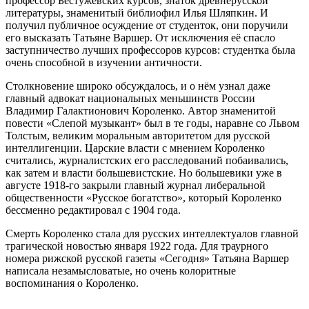
профессор Бестужевских курсов, знаток древнерусской
литературы, знаменитый библиофил Илья Шляпкин. И
получил публичное осуждение от студенток, они поручили
его высказать Татьяне Варшер. От исключения её спасло
заступничество лучших профессоров курсов: студентка была
очень способной в изучении античности.
Столкновение широко обсуждалось, и о нём узнал даже
главный адвокат национальных меньшинств России
Владимир Галактионович Короленко. Автор знаменитой
повести «Слепой музыкант» был в те годы, наравне со Львом
Толстым, великим моральным авторитетом для русской
интеллигенции. Царские власти с мнением Короленко
считались, журналистских его расследований побаивались,
как затем и власти большевистские. Но большевики уже в
августе 1918-го закрыли главный журнал либеральной
общественности «Русское богатство», который Короленко
бессменно редактировал с 1904 года.
Смерть Короленко стала для русских интеллектуалов главной
трагической новостью января 1922 года. Для траурного
номера рижской русской газеты «Сегодня» Татьяна Варшер
написала незамысловатые, но очень колоритные
воспоминания о Короленко.