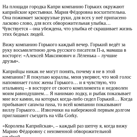
На площади городка Капри компанию Горьких окружают
каприйские крестьянки. Мария Фёдоровна восхитительна.
Она пожимает заскорузлые руки, для всех у неё припасено
ласково слово, для всех обворожительная улыбка…
Чувствуется – она убеждена, что улыбка её скрашивает жизнь
этих бедных людей.
Вижу компанию Горького каждый вечер. Горький ведёт за
руку восьмилетнюю дочь русского писателя П-а, мамаша в
восторге: «Алексей Максимович и Лёленька – лучшие
друзья».
Каприйцы никак не могут понять, почему я не в этой
компании? Я покупаю кораллы, меня уверяют, что мой голос
напоминает голос жены Горького… и я чувствую, что
итальянец – в восторге от своего комплимента и недоволен
моим равнодушием… Я нанимаю лодку, и рыбак показывает
мне все камни, на которых когда-либо сидел Горький… Когда
прибывают carawna russa, то всей компании показывают
виллу Горького… Извозчики на набережной первым долгом
приглашают съездить на villa Gorky.
«Королева Каприйская», – каждый раз шепчу я, когда вижу
Марию Фёдоровну с неизменной обворожительной
улыбкой…