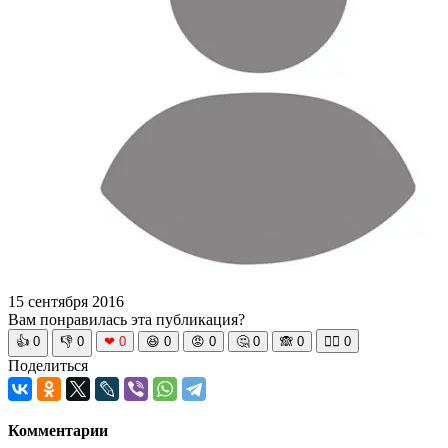
15 сентября 2016
Вам понравилась эта публикация?
👍
0
👎
0
❤
0
😆
0
😡
0
🤔
0
🙈
0
🧘‍♀️
0
Поделиться
Комментарии