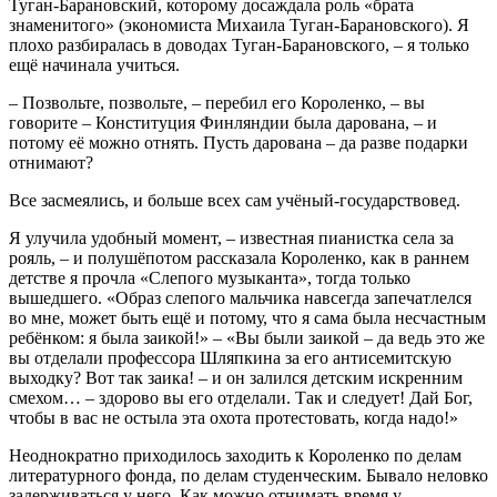
Туган-Барановский, которому досаждала роль «брата
знаменитого» (экономиста Михаила Туган-Барановского). Я
плохо разбиралась в доводах Туган-Барановского, – я только
ещё начинала учиться.
– Позвольте, позвольте, – перебил его Короленко, – вы
говорите – Конституция Финляндии была дарована, – и
потому её можно отнять. Пусть дарована – да разве подарки
отнимают?
Все засмеялись, и больше всех сам учёный-государствовед.
Я улучила удобный момент, – известная пианистка села за
рояль, – и полушёпотом рассказала Короленко, как в раннем
детстве я прочла «Слепого музыканта», тогда только
вышедшего. «Образ слепого мальчика навсегда запечатлелся
во мне, может быть ещё и потому, что я сама была несчастным
ребёнком: я была заикой!» – «Вы были заикой – да ведь это же
вы отделали профессора Шляпкина за его антисемитскую
выходку? Вот так заика! – и он залился детским искренним
смехом… – здорово вы его отделали. Так и следует! Дай Бог,
чтобы в вас не остыла эта охота протестовать, когда надо!»
Неоднократно приходилось заходить к Короленко по делам
литературного фонда, по делам студенческим. Бывало неловко
задерживаться у него. Как можно отнимать время у