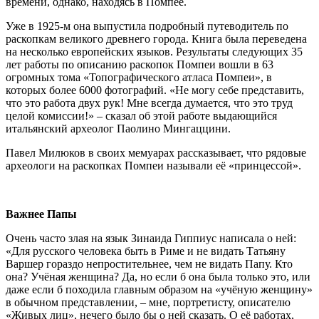
времени, однако, находясь в Помпее.
Уже в 1925-м она выпустила подробный путеводитель по
раскопкам великого древнего города. Книга была переведена
на несколько европейских языков. Результаты следующих 35
лет работы по описанию раскопок Помпеи вошли в 63
огромных тома «Топографического атласа Помпеи», в
которых более 6000 фотографий. «Не могу себе представить,
что это работа двух рук! Мне всегда думается, что это труд
целой комисcии!» – сказал об этой работе выдающийся
итальянский археолог Паолино Мингаццини.
Павел Милюков в своих мемуарах рассказывает, что рядовые
археологи на раскопках Помпеи называли её «принцессой».
Важнее Папы
Очень часто злая на язык Зинаида Гиппиус написала о ней:
«Для русского человека быть в Риме и не видать Татьяну
Варшер гораздо непростительнее, чем не видать Папу. Кто
она? Учёная женщина? Да, но если б она была только это, или
даже если б походила главным образом на «учёную женщину»
в обычном представлении, – мне, портретисту, описателю
«Живых лиц», нечего было бы о ней сказать. О её работах,