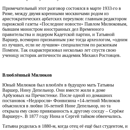
Примечательный этот разговор состоялся в марте 1933-го в
Риме, между двумя коренными москвичами родом из
аристократических арбатских переулков: главным редактором
парижской газеты «Последние новости» Павлом Милюковым,
бывшим министром иностранных дел Временного
правительства и лидером Кадетской партии, и Татьяной
Варшер, всемирно признанным уже тогда археологом, «одним
из лучших, если не лучшим» специалистом по раскопкам
Помпеи. Так охарактеризовал несколько лет спустя свою
ученицу историк античности академик Михаил Ростовцев.
Влюблённый Милюков
Юный Милюков был влюблён в будущую мать Татьяны
Варшер, Нину Депельнор. Они вместе жили в доме
Арбузовых на Пречистенке. После одной из домашних
постановок «Недоросля» Фонвизина «14-летний Милюков
объяснился в любви 16-летней Нине Депельнор, но та
открыла ему свою привязанность к другому соседу – Серёже
Варшеру». В 1877 году Нина и Сергей тайком обвенчались.
Татьяна родилась в 1880-м, когда отец её ещё был студентом, и