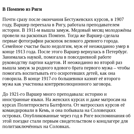
В Помпею из Риги
Почти сразу после окончания Бестужевских курсов, в 1907
году, Варшер переехала в Ригу, работала преподавателем
истории. В 1911-м вышла замуж. Медовый месяц молодожёны
провели на раскопках Помпеи. Тогда же Варшер сделала
первые фотографии раскопок великого древнего города.
Семейное счастье было недолгим, муж её неожиданно умер в
конце 1913 года. После этого Варшер вернулась в Петербург.
Занималась наукой, помогала в повседневной работе
руководству партии кадетов. И неожиданно во второй раз
вышла замуж за родного вдового брата первого мужа – чтобы
помогать воспитывать его осиротевших детей, как она
говорила. В конце 1917-го большевики казнят её второго
мужа как участника контрреволюционного заговора.
До 1921-го Варшер много преподавала: историю и
иностранные языки. На женских курсах и даже матросам на
курсах Политпросвета Балтфлота. От матросских курсов её
командировали в Кемь, и она побывала на Соловецких
островах. Опубликованные через год в Риге воспоминания об
этой поездке стали первым свидетельством о концлагере для
политзаключённых на Соловках.