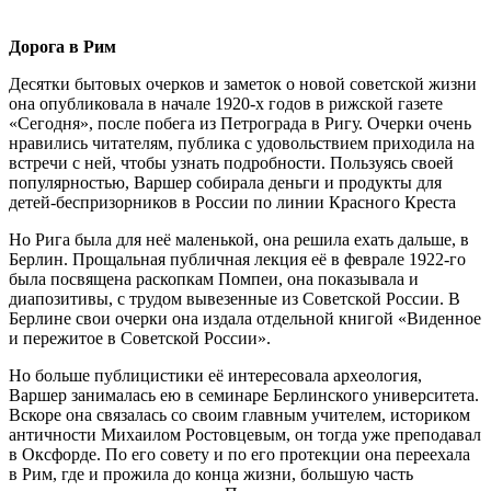
Дорога в Рим
Десятки бытовых очерков и заметок о новой советской жизни
она опубликовала в начале 1920-х годов в рижской газете
«Сегодня», после побега из Петрограда в Ригу. Очерки очень
нравились читателям, публика с удовольствием приходила на
встречи с ней, чтобы узнать подробности. Пользуясь своей
популярностью, Варшер собирала деньги и продукты для
детей-беспризорников в России по линии Красного Креста
Но Рига была для неё маленькой, она решила ехать дальше, в
Берлин. Прощальная публичная лекция её в феврале 1922-го
была посвящена раскопкам Помпеи, она показывала и
диапозитивы, с трудом вывезенные из Советской России. В
Берлине свои очерки она издала отдельной книгой «Виденное
и пережитое в Советской России».
Но больше публицистики её интересовала археология,
Варшер занималась ею в семинаре Берлинского университета.
Вскоре она связалась со своим главным учителем, историком
античности Михаилом Ростовцевым, он тогда уже преподавал
в Оксфорде. По его совету и по его протекции она переехала
в Рим, где и прожила до конца жизни, большую часть