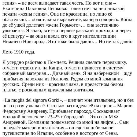
гения» – не всем выпадает такая честь. Но вот и она –
Екатерина Павловна Пешкова. Только нет на ней никакой
печати «жены гения». Она не красавица, но лицо её
обаятельно… обаятельны выражение, манера говорить. Когда
до её ушей долетает «жена Горького»… она застенчиво
улыбается. Я знаю, все его первые рассказы проходили через
её цензуру – да она и ввела его в круг интеллигенции
Нижнего Новгорода. Это тоже было давно… Но не так давно
Лето 1910 года.
Я усердно работаю в Помпеях. Решила сделать передышку,
отчасти отдохнуть на Капри, отчасти привести в систему
собранный материал… Дивный день. Я на набережной – жду
прибытия парохода из Неаполя. Рядом со мной компания
русских. Среди них – красивая дама, в прелестном белом
платье, с роскошным кружевным зонтиком.
«La moglia del signora Gorki», – шепчет мне итальянец, но я без
него сразу узнала её. Сколько раз видела её на сцене – Марию
Фёдоровну Андрееву. Прибывает пароход. Соскакивает
молодой человек лет 23–25 с бородкой… Это сын М.Ф.
Андреевой. Компания подымается со мной на лифте… Сын
передаёт матери впечатления – он сделал небольшое
путешествие по Италии, особенно в восторге от Сены.