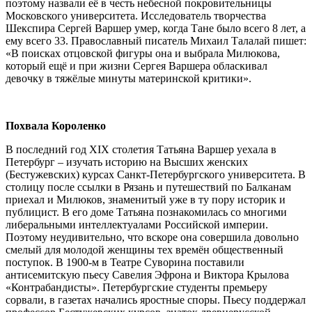
поэтому назвали её в честь небесной покровительницы
Московского университета. Исследователь творчества
Шекспира Сергей Варшер умер, когда Тане было всего 8 лет, а
ему всего 33. Православный писатель Михаил Талалай пишет:
«В поисках отцовской фигуры она и выбрала Милюкова,
который ещё и при жизни Сергея Варшера обласкивал
девочку в тяжёлые минуты материнской критики».
Похвала Короленко
В последний год XIX столетия Татьяна Варшер уехала в
Петербург – изучать историю на Высших женских
(Бестужевских) курсах Санкт-Петербургского университета. В
столицу после ссылки в Рязань и путешествий по Балканам
приехал и Милюков, знаменитый уже в ту пору историк и
публицист. В его доме Татьяна познакомилась со многими
либеральными интеллектуалами Российской империи.
Поэтому неудивительно, что вскоре она совершила довольно
смелый для молодой женщины тех времён общественный
поступок. В 1900-м в Театре Суворина поставили
антисемитскую пьесу Савелия Эфрона и Виктора Крылова
«Контрабандисты». Петербургские студенты премьеру
сорвали, в газетах начались яростные споры. Пьесу поддержал