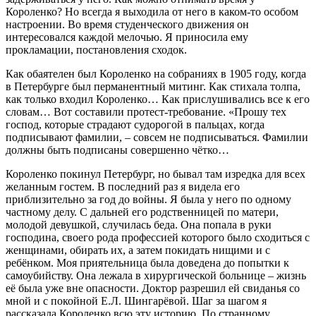
Короленко? Но всегда я выходила от него в каком-то особом
настроении. Во время студенческого движения он
интересовался каждой мелочью. Я приносила ему
прокламации, постановления сходок.
Как обаятелен был Короленко на собраниях в 1905 году, когда
в Петербурге был перманентный митинг. Как стихала толпа,
как только входил Короленко… Как прислушивались все к его
словам… Вот составили протест-требование. «Прошу тех
господ, которые страдают судорогой в пальцах, когда
подписывают фамилии, – совсем не подписываться. Фамилии
должны быть подписаны совершенно чётко…
Короленко покинул Петербург, но бывал там изредка для всех
желанным гостем. В последний раз я видела его
приблизительно за год до войны. Я была у него по одному
частному делу. С дальней его родственницей по матери,
молодой девушкой, случилась беда. Она попала в руки
господина, своего рода профессией которого было сходиться с
женщинами, обирать их, а затем покидать нищими и с
ребёнком. Моя приятельница была доведена до попытки к
самоубийству. Она лежала в хирургической больнице – жизнь
её была уже вне опасности. Доктор разрешил ей свиданья со
мной и с покойной Е.Л. Шингарёвой. Шаг за шагом я
рассказала Короленко всю эту историю. По странному