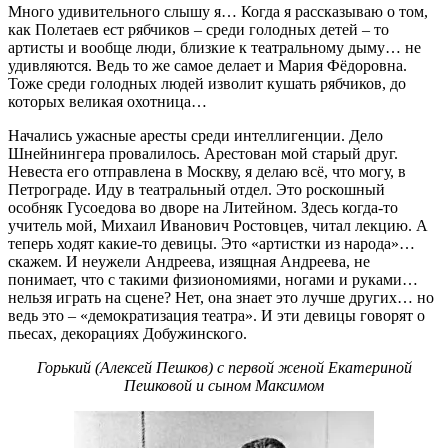
Много удивительного слышу я… Когда я рассказываю о том,
как Полетаев ест рябчиков – среди голодных детей – то
артисты и вообще люди, близкие к театральному дыму… не
удивляются. Ведь то же самое делает и Мария Фёдоровна.
Тоже среди голодных людей изволит кушать рябчиков, до
которых великая охотница…
Начались ужасные аресты среди интеллигенции. Дело
Шнейнингера провалилось. Арестован мой старый друг.
Невеста его отправлена в Москву, я делаю всё, что могу, в
Петрограде. Иду в театральный отдел. Это роскошный
особняк Гусоедова во дворе на Литейном. Здесь когда-то
учитель мой, Михаил Иванович Ростовцев, читал лекцию. А
теперь ходят какие-то девицы. Это «артистки из народа»…
скажем. И неужели Андреева, изящная Андреева, не
понимает, что с такими физиономиями, ногами и руками…
нельзя играть на сцене? Нет, она знает это лучше других… но
ведь это – «демократизация театра». И эти девицы говорят о
пьесах, декорациях Добужинского.
Горький (Алексей Пешков) с первой женой Екатериной
Пешковой и сыном Максимом