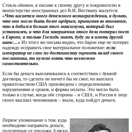
Стекль обижен, в письме к своему другу и покровителю в
министерстве иностранных дел В.И. Вестману жалуется:
«Что касается моего денежного вознаграждения, я думаю,
что оно могло быть более щедрым, принимая во внимание,
что я добился больше того максимума, который был
установлен, и что для завершения этого дела потерял пост
в Европе, и только Господь знает, буду ли я иметь другой
шанс…»
Из этого же письма видно, что барон еще не потерял
надежду исправить свое материальное положение:
если
император не смог по достоинству оценить вклад своего
посланника, то нужно взять что возможно
самостоятельно.
Если бы деньги выплачивались в соответствии с буквой
договора, то сделать он ничего бы не смог, но выплата
правительством США произведена с определенными
нарушениями и сроков, и формы оплаты. Это могло быть
только в случае, когда обе стороны – и США, и Россия в лице
своих высших чиновников – знали, куда пойдут деньги.
Первое упоминание о том, куда
необходимо направить деньги,
полученные от продажи Аляски,