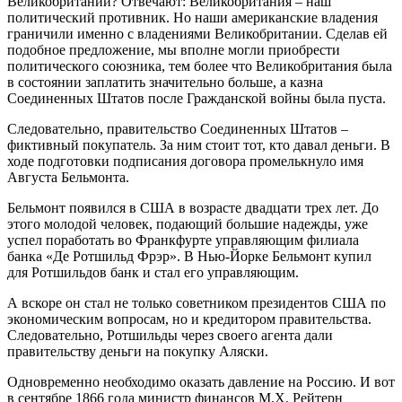
Великобритании? Отвечают: Великобритания – наш
политический противник. Но наши американские владения
граничили именно с владениями Великобритании. Сделав ей
подобное предложение, мы вполне могли приобрести
политического союзника, тем более что Великобритания была
в состоянии заплатить значительно больше, а казна
Соединенных Штатов после Гражданской войны была пуста.
Следовательно, правительство Соединенных Штатов –
фиктивный покупатель. За ним стоит тот, кто давал деньги. В
ходе подготовки подписания договора промелькнуло имя
Августа Бельмонта.
Бельмонт появился в США в возрасте двадцати трех лет. До
этого молодой человек, подающий большие надежды, уже
успел поработать во Франкфурте управляющим филиала
банка «Де Ротшильд Фрэр». В Нью-Йорке Бельмонт купил
для Ротшильдов банк и стал его управляющим.
А вскоре он стал не только советником президентов США по
экономическим вопросам, но и кредитором правительства.
Следовательно, Ротшильды через своего агента дали
правительству деньги на покупку Аляски.
Одновременно необходимо оказать давление на Россию. И вот
в сентябре 1866 года министр финансов М.Х. Рейтерн