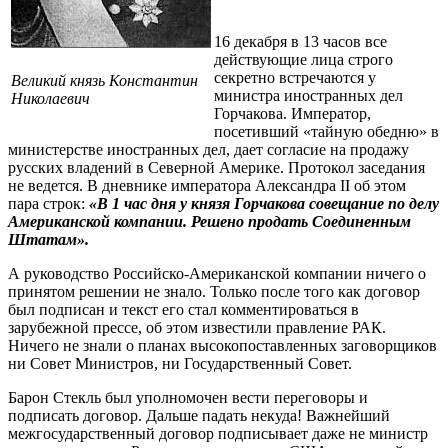
16 декабря в 13 часов все
действующие лица строго
секретно встречаются у
Великий князь Константин
министра иностранных дел
Николаевич
Горчакова. Император,
посетивший «тайную обедню» в
министерстве иностранных дел, дает согласие на продажу
русских владений в Северной Америке. Протокол заседания
не ведется. В дневнике императора Александра II об этом
пара строк:
«В 1 час дня у князя Горчакова совещание по делу
Американской компании. Решено продать Соединенным
Штатам».
А руководство Российско-Американской компании ничего о
принятом решении не знало. Только после того как договор
был подписан и текст его стал комментироваться в
зарубежной прессе, об этом известили правление РАК.
Ничего не знали о планах высокопоставленных заговорщиков
ни Совет Министров, ни Государственный Совет.
Барон Стекль был уполномочен вести переговоры и
подписать договор. Дальше падать некуда! Важнейший
межгосударственный договор подписывает даже не министр