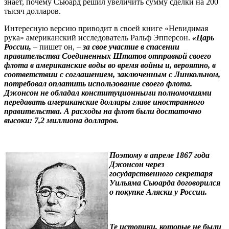
знает, почему Сьюард решил увеличить сумму сделки на 200
тысяч долларов.
Интересную версию приводит в своей книге «Невидимая
рука» американский исследователь Ральф Эпперсон.
«Царь
России,
– пишет он, –
за свое участие в спасении
правительства Соединенных Штатов отправкой своего
флота в американские воды во время войны и, вероятно, в
соответствии с соглашением, заключенным с Линкольном,
потребовал оплатить использование своего флота.
Джонсон не обладал конституционными полномочиями
передавать американские доллары главе иностранного
правительства. А расходы на флот были достаточно
высоки: 7,2 миллиона долларов.
Поэтому в апреле 1867 года
Джонсон через
государственного секретаря
Уильяма Сьюарда договорился
о покупке Аляски у России.
Те историки, которые не были