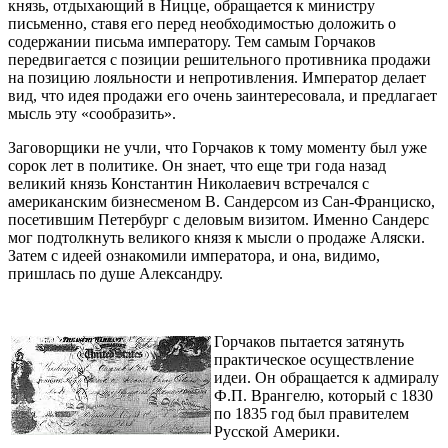
князь, отдыхающий в Ницце, обращается к министру
письменно, ставя его перед необходимостью доложить о
содержании письма императору. Тем самым Горчаков
передвигается с позиции решительного противника продажи
на позицию лояльности и непротивления. Император делает
вид, что идея продажи его очень заинтересовала, и предлагает
мысль эту «сообразить».
Заговорщики не учли, что Горчаков к тому моменту был уже
сорок лет в политике. Он знает, что еще три года назад
великий князь Константин Николаевич встречался с
американским бизнесменом В. Сандерсом из Сан-Франциско,
посетившим Петербург с деловым визитом. Именно Сандерс
мог подтолкнуть великого князя к мысли о продаже Аляски.
Затем с идеей ознакомили императора, и она, видимо,
пришлась по душе Александру.
Горчаков пытается затянуть
практическое осуществление
идеи. Он обращается к адмиралу
Ф.П. Врангелю, который с 1830
по 1835 год был правителем
Русской Америки.