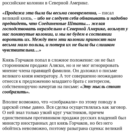
российские колонии в Северной Америке.
«Продажа эта была бы весьма своевременна,
– писал
великий князь, –
ибо не следует себя обманывать и надобно
предвидеть, что Соединенные Штаты… желая
господствовать нераздельно в Северной Америке, возьмут у
нас помянутые колонии, и мы не будем в состоянии
воротить их. Между тем эти колонии приносят нам
весьма мало пользы, и потеря их не была бы слишком
чувствительна…»
Князь Горчаков попал в сложное положение: он не был
сторонником продажи Аляски, но и не мог игнорировать
мнение члена правящей фамилии. Он доложил о письме
великого князя императору. А тот совершенно неожиданно
отнесся к предложению младшего брата с интересом,
собственноручно начертав на письме:
«Эту мысль стоит
сообразить».
Вполне возможно, что «соображали» по этому поводу в
царской семье давно. Вся сделка осуществлялась как заговор.
О ней знал только узкий круг участников, причем
единственным противником продажи русских владений был
министр иностранных дел князь Горчаков, но без него
обойтись невозможно, поэтому разыграна сценка: великий