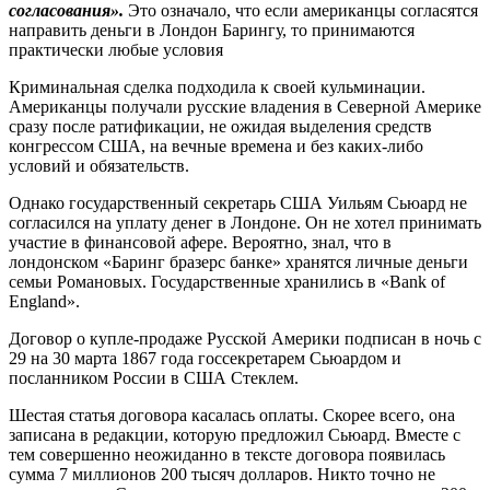
согласования».
Это означало, что если американцы согласятся
направить деньги в Лондон Барингу, то принимаются
практически любые условия
Криминальная сделка подходила к своей кульминации.
Американцы получали русские владения в Северной Америке
сразу после ратификации, не ожидая выделения средств
конгрессом США, на вечные времена и без каких-либо
условий и обязательств.
Однако государственный секретарь США Уильям Сьюард не
согласился на уплату денег в Лондоне. Он не хотел принимать
участие в финансовой афере. Вероятно, знал, что в
лондонском «Баринг бразерс банке» хранятся личные деньги
семьи Романовых. Государственные хранились в «Bank of
England».
Договор о купле-продаже Русской Америки подписан в ночь с
29 на 30 марта 1867 года госсекретарем Сьюардом и
посланником России в США Стеклем.
Шестая статья договора касалась оплаты. Скорее всего, она
записана в редакции, которую предложил Сьюард. Вместе с
тем совершенно неожиданно в тексте договора появилась
сумма 7 миллионов 200 тысяч долларов. Никто точно не