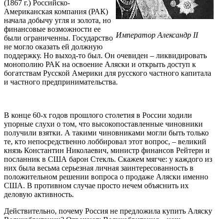
(1867 г.) Российско-
Американская компания (РАК)
начала добычу угля и золота, но
финансовые возможности ее
Император Александр II
были ограниченны. Государство
не могло оказать ей должную
поддержку. Но выход-то был. Он очевиден – ликвидировать
монополию РАК на освоение Аляски и открыть доступ к
богатствам Русской Америки для русского частного капитала
и частного предпринимательства.
В конце 60-х годов прошлого столетия в России ходили
упорные слухи о том, что высокопоставленные чиновники
получили взятки. А такими чиновниками могли быть только
те, кто непосредственно лоббировал этот вопрос, – великий
князь Константин Николаевич, министр финансов Рейтерн и
посланник в США барон Стекль. Скажем мягче: у каждого из
них была весьма серьезная личная заинтересованность в
положительном решении вопроса о продаже Аляски именно
США. В противном случае просто нечем объяснить их
деловую активность.
Действительно, почему Россия не предложила купить Аляску