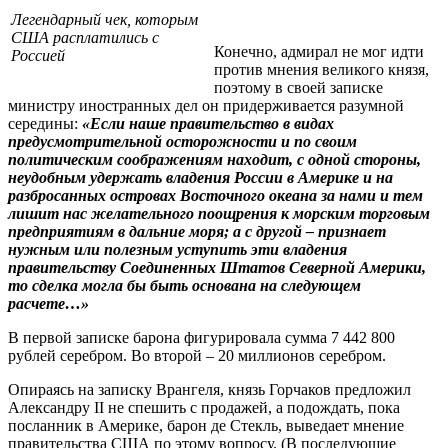
Легендарный чек, которым
США расплатились с
Конечно, адмирал не мог идти
Россией
против мнения великого князя,
поэтому в своей записке
министру иностранных дел он придерживается разумной
середины:
«Если наше правительство в видах
предусмотрительной осторожности и по своим
политическим соображениям находит, с одной стороны,
неудобным удержать владения России в Америке и на
разбросанных островах Восточного океана за нами и тем
лишит нас желательного поощрения к морским торговым
предприятиям в дальние моря; а с другой – признает
нужным или полезным уступить эти владения
правительству Соединенных Штатов Северной Америки,
то сделка могла бы быть основана на следующем
расчете…»
В первой записке барона фигурировала сумма 7 442 800
рублей серебром. Во второй – 20 миллионов серебром.
Опираясь на записку Врангеля, князь Горчаков предложил
Александру II не спешить с продажей, а подождать, пока
посланник в Америке, барон де Стекль, выведает мнение
правительства США по этому вопросу. (В последующие