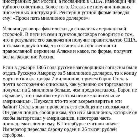
иностранных дел России, а посланник в США, имеющий чин
тайного советника. Более того, Стекль не получил никаких
письменных инструкций. Рейтерн в устной форме передал
ему: «Проси пять миллионов долларов».
Условия договора фактически диктовались американской
стороной. В пяти из семи пунктов договора говорится о том,
что в результате его заключения получит правительство США,
и только в двух о том, что останется в собственности
православной церкви на Аляске и какое, по форме, получит
вознаграждение Россия.
Если в декабре 1866 года русские заговорщики согласны были
отдать Русскую Америку за 5 миллионов долларов, то к концу
марта возникла цифра 7 миллионов, причем барон Стекль
почти восторженно описывал, как успешно он торговался и
получил на 2 миллиона больше, чем предполагалось. Барон не
скрывает, что помогли ему в этом некие «влиятельные
американцы». Неужели кто-то мог всерьез верить в эти
байки? Стекль знал: проверить его сообщение невозможно.
Он давал понять сообщникам, что из 2 миллионов, которые он
якобы выторговал у американцев, некоторая часть
принадлежит лично ему. В Петербурге считали иначе.
Император переслал барону орден и 25 тысяч рублей
серебром.