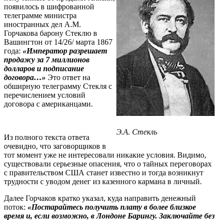
появилось в шифрованной
телеграмме министра
иностранных дел А.М.
Горчакова барону Стеклю в
Вашингтон от 14/26/ марта 1867
года:
«Император разрешает
продажу за 7 миллионов
долларов и подписание
договора…»
Это ответ на
обширную телеграмму Стекля с
перечислением условий
договора с американцами.
Э.А. Стекль
Из полного текста ответа
очевидно, что заговорщиков в
тот момент уже не интересовали никакие условия. Видимо,
существовали серьезные опасения, что о тайных переговорах
с правительством США станет известно и тогда возникнут
трудности с уводом денег из казенного кармана в личный.
Далее Горчаков кратко указал, куда направить денежный
поток:
«Постарайтесь получить плату в более близкое
время и, если возможно, в Лондоне Барингу. Заключайте без