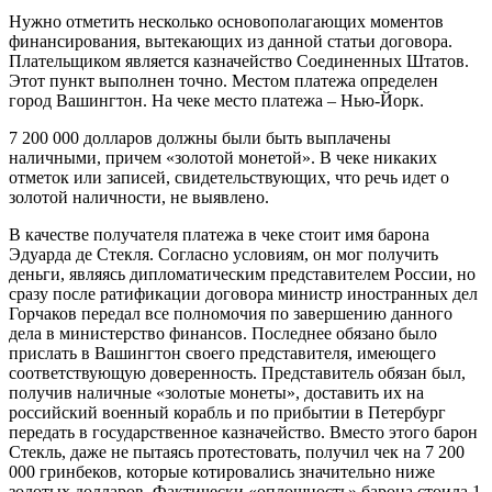
Нужно отметить несколько основополагающих моментов
финансирования, вытекающих из данной статьи договора.
Плательщиком является казначейство Соединенных Штатов.
Этот пункт выполнен точно. Местом платежа определен
город Вашингтон. На чеке место платежа – Нью-Йорк.
7 200 000 долларов должны были быть выплачены
наличными, причем «золотой монетой». В чеке никаких
отметок или записей, свидетельствующих, что речь идет о
золотой наличности, не выявлено.
В качестве получателя платежа в чеке стоит имя барона
Эдуарда де Стекля. Согласно условиям, он мог получить
деньги, являясь дипломатическим представителем России, но
сразу после ратификации договора министр иностранных дел
Горчаков передал все полномочия по завершению данного
дела в министерство финансов. Последнее обязано было
прислать в Вашингтон своего представителя, имеющего
соответствующую доверенность. Представитель обязан был,
получив наличные «золотые монеты», доставить их на
российский военный корабль и по прибытии в Петербург
передать в государственное казначейство. Вместо этого барон
Стекль, даже не пытаясь протестовать, получил чек на 7 200
000 гринбеков, которые котировались значительно ниже
золотых долларов. Фактически «оплошность» барона стоила 1