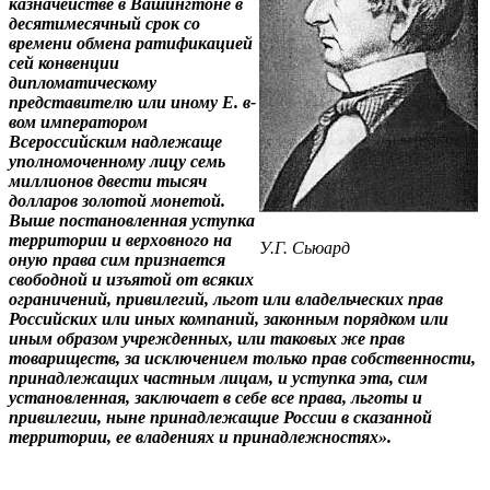
казначействе в Вашингтоне в
десятимесячный срок со
времени обмена ратификацией
сей конвенции
дипломатическому
представителю или иному Е. в-
вом императором
Всероссийским надлежаще
уполномоченному лицу семь
миллионов двести тысяч
долларов золотой монетой.
Выше постановленная уступка
территории и верховного на
У.Г. Сьюард
оную права сим признается
свободной и изъятой от всяких
ограничений, привилегий, льгот или владельческих прав
Российских или иных компаний, законным порядком или
иным образом учрежденных, или таковых же прав
товариществ, за исключением только прав собственности,
принадлежащих частным лицам, и уступка эта, сим
установленная, заключает в себе все права, льготы и
привилегии, ныне принадлежащие России в сказанной
территории, ее владениях и принадлежностях».