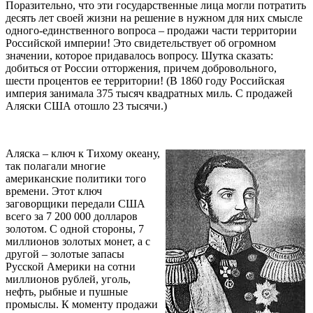
Поразительно, что эти государственные лица могли потратить
десять лет своей жизни на решение в нужном для них смысле
одного-единственного вопроса – продажи части территории
Российской империи! Это свидетельствует об огромном
значении, которое придавалось вопросу. Шутка сказать:
добиться от России отторжения, причем добровольного,
шести процентов ее территории! (В 1860 году Российская
империя занимала 375 тысяч квадратных миль. С продажей
Аляски США отошло 23 тысячи.)
Аляска – ключ к Тихому океану,
так полагали многие
американские политики того
времени. Этот ключ
заговорщики передали США
всего за 7 200 000 долларов
золотом. С одной стороны, 7
миллионов золотых монет, а с
другой – золотые запасы
Русской Америки на сотни
миллионов рублей, уголь,
нефть, рыбные и пушные
промыслы. К моменту продажи