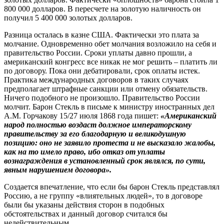
800 000 долларов. В пересчете на золотую наличность он
получил 5 400 000 золотых долларов.
Разница осталась в казне США. Фактически это плата за
молчание. Одновременно обет молчания возложило на себя и
правительство России. Сроки уплаты давно прошли, а
американский конгресс все никак не мог решить – платить ли
по договору. Пока они дебатировали, срок оплаты истек.
Практика международных договоров в таких случаях
предполагает штрафные санкции или отмену обязательств.
Ничего подобного не произошло. Правительство России
молчит. Барон Стекль в письме к министру иностранных дел
А.М. Горчакову 15/27 июля 1868 года пишет:
«Американский
народ полностью воздаст должное императорскому
правительству за его благодарную и великодушную
позицию: оно не заявило протеста и не высказало жалобы,
как на то имело право, ибо отказ от уплаты
вознаграждения в установленный срок являлся, по сути,
явным нарушением договора».
Создается впечатление, что если бы барон Стекль представлял
Россию, а не группу «влиятельных людей», то в договоре
были бы указаны действия сторон в подобных
обстоятельствах и данный договор считался бы
недействительным.