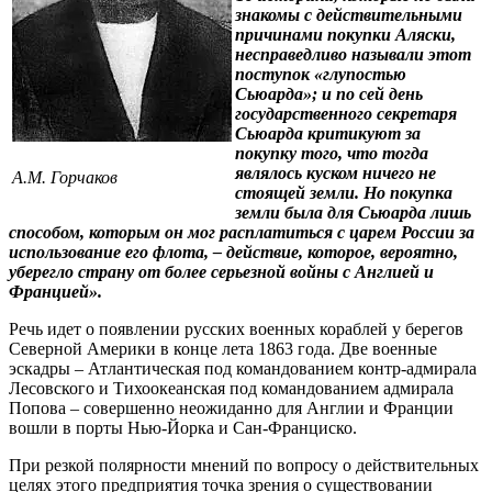
знакомы с действительными
причинами покупки Аляски,
несправедливо называли этот
поступок «глупостью
Сьюарда»; и по сей день
государственного секретаря
Сьюарда критикуют за
покупку того, что тогда
являлось куском ничего не
А.М. Горчаков
стоящей земли. Но покупка
земли была для Сьюарда лишь
способом, которым он мог расплатиться с царем России за
использование его флота, – действие, которое, вероятно,
уберегло страну от более серьезной войны с Англией и
Францией».
Речь идет о появлении русских военных кораблей у берегов
Северной Америки в конце лета 1863 года. Две военные
эскадры – Атлантическая под командованием контр-адмирала
Лесовского и Тихоокеанская под командованием адмирала
Попова – совершенно неожиданно для Англии и Франции
вошли в порты Нью-Йорка и Сан-Франциско.
При резкой полярности мнений по вопросу о действительных
целях этого предприятия точка зрения о существовании