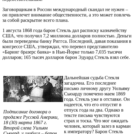
Заговорщикам в России международный скандал не нужен –
он привлечет внимание общественности, а это может повлечь
за собой раскрытие всего плана.
1 августа 1868 года барон Стекль дал расписку казначейству
США, что получил 7,2 миллиона долларов полностью. Деньги
были переведены банку Риггса. Последний, давая показания в
конгрессе США, утверждал, что перевел представителю
«Баринг бразерс банка» в Нью-Йорке только 7,035 тысячи
долларов; 165 тысяч долларов барон Эдуард Стекль взял себе.
Дальнейшая судьба Стекля
загадочна. Его последнее
письмо личному другу Уильяму
Сьюарду помечено маем 1869
года. Стекль уже в отставке. Он
надеется, что его отпустят в
отпуск года на два. Однако в
Подписание договора о
тексте письма чувствуются
продаже Русской Америки,
страх и тоска. Что мог ожидать
18 (30) марта 1867 г.
человек, который залез в карман
Второй слева Уильям
к императору? Барон Стекль
Сьюард, у глобуса – барон