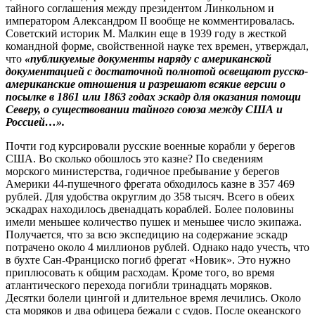
тайного соглашения между президентом Линкольном и
императором Александром II вообще не комментировалась.
Советский историк М. Малкин еще в 1939 году в жесткой
командной форме, свойственной науке тех времен, утверждал,
что
«публикуемые документы наряду с американской
документацией с достаточной полнотой освещают русско-
американские отношения и разрешают всякие версии о
посылке в 1861 или 1863 годах эскадр для оказания помощи
Северу, о существовании тайного союза между США и
Россией…».
Почти год курсировали русские военные корабли у берегов
США. Во сколько обошлось это казне? По сведениям
морского министерства, годичное пребывание у берегов
Америки 44-пушечного фрегата обходилось казне в 357 469
рублей. Для удобства округлим до 358 тысяч. Всего в обеих
эскадрах находилось двенадцать кораблей. Более половины
имели меньшее количество пушек и меньшее число экипажа.
Получается, что за всю экспедицию на содержание эскадр
потрачено около 4 миллионов рублей. Однако надо учесть, что
в бухте Сан-Франциско погиб фрегат «Новик». Это нужно
приплюсовать к общим расходам. Кроме того, во время
атлантического перехода погибли тринадцать моряков.
Десятки болели цингой и длительное время лечились. Около
ста моряков и два офицера бежали с судов. После океанского