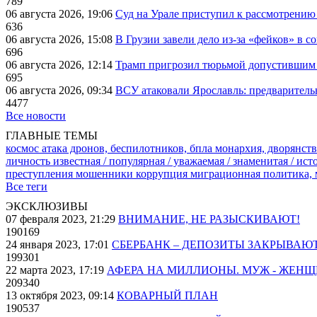
789
06 августа 2026, 19:06
Суд на Урале приступил к рассмотрени
636
06 августа 2026, 15:08
В Грузии завели дело из-за «фейков» в с
696
06 августа 2026, 12:14
Трамп пригрозил тюрьмой допустившим 
695
06 августа 2026, 09:34
ВСУ атаковали Ярославль: предварител
4477
Все новости
ГЛАВНЫЕ ТЕМЫ
космос
атака дронов, беспилотников, бпла
монархия, дворянств
личность известная / популярная / уважаемая / знаменитая / ис
преступления
мошенники
коррупция
миграционная политика,
Все теги
ЭКСКЛЮЗИВЫ
07 февраля 2023, 21:29
ВНИМАНИЕ, НЕ РАЗЫСКИВАЮТ!
190169
24 января 2023, 17:01
СБЕРБАНК – ДЕПОЗИТЫ ЗАКРЫВАЮ
199301
22 марта 2023, 17:19
АФЕРА НА МИЛЛИОНЫ. МУЖ - ЖЕН
209340
13 октября 2023, 09:14
КОВАРНЫЙ ПЛАН
190537