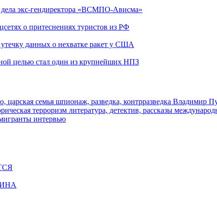
ю дела экс-гендиректора «ВСМПО-Ависма»
оцсетях о притеснениях туристов из РФ
утечку данных о нехватке ракет у США
ьной целью стал один из крупнейших НПЗ
о, царская семья
шпионаж, разведка, контрразведка
Владимир П
торическая
терроризм
литература, детектив, рассказы
международ
 мигранты
интервью
ТСЯ
ЩИНА