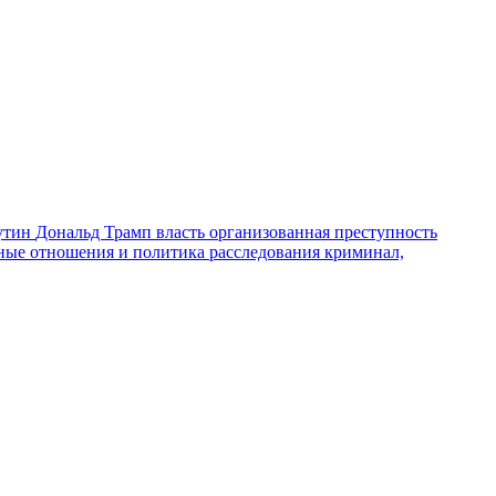
утин
Дональд Трамп
власть
организованная преступность
ные отношения и политика
расследования
криминал,