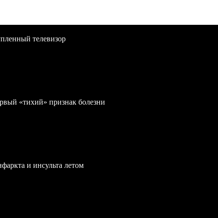
упленный телевизор
первый «тихий» признак болезни
нфаркта и инсульта летом