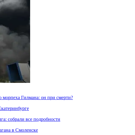
морпеха Гилмана: он при смерти?
 Екатеринбурге
га: собрали все подробности
агана в Смоленске