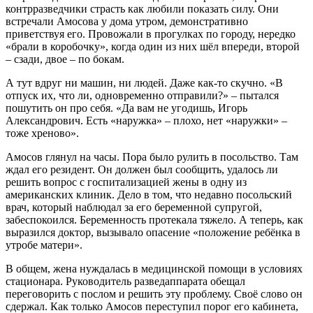
контрразведчики страсть как любили показать силу. Они
встречали Амосова у дома утром, демонстративно
приветствуя его. Провожали в прогулках по городу, нередко
«брали в коробочку», когда один из них шёл впереди, второй
– сзади, двое – по бокам.
А тут вдруг ни машин, ни людей. Даже как-то скучно. «В
отпуск их, что ли, одновременно отправили?» – пытался
пошутить он про себя. «Да вам не угодишь, Игорь
Александрович. Есть «наружка» – плохо, нет «наружки» –
тоже хреново».
Амосов глянул на часы. Пора было рулить в посольство. Там
ждал его резидент. Он должен был сообщить, удалось ли
решить вопрос с госпитализацией жены в одну из
американских клиник. Дело в том, что недавно посольский
врач, который наблюдал за его беременной супругой,
забеспокоился. Беременность протекала тяжело. А теперь, как
выразился доктор, вызывало опасение «положение ребёнка в
утробе матери».
В общем, жена нуждалась в медицинской помощи в условиях
стационара. Руководитель разведаппарата обещал
переговорить с послом и решить эту проблему. Своё слово он
сдержал. Как только Амосов переступил порог его кабинета,