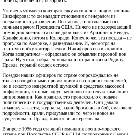
побить, искалечить, оскорбить.
Уж очень утомляла контрразведку активность подполковника
Никифорова: то он наладит отношения с генералом из
оперативного управления Пентагона, то познакомится с
личным врачом Президента США. Ничего не подозревающий
помощник военного атташе добирался из Аризоны в Неваду,
Калифорнию, потом в Колорадо. Конечно же, эта поездка – не
прогулка по Америке, а разведзадание. И, несмотря на
плотную опёку контрразведки, Никифоров его выполнил.
Когда возвратился – обрадовали: он объявлен персоной нон
грата. Ну что ж, собрал чемоданы и отправился на Родину.
Правда, горький осадок остался
Поездки наших офицеров по стране сопровождались не
только изощрёнными провокациями со стороны спецслужб,
но и зачастую невероятной шумихой в средствах массовой
информации, которые вдруг начинали оголтелую кампанию
шпиономании. Как правило, это происходило с подачи
политических и государственных деятелей. Они давали
отмашку – газеты, журналы, радио бросались в бой, смаковали
подробности, врали, придумывали то, чего и вовсе не
существовало. Правда никого не интересовала.
В апреле 1956 года старший помощник военно-морского
атташе при Посольстве СССР в США подполковник Сергей