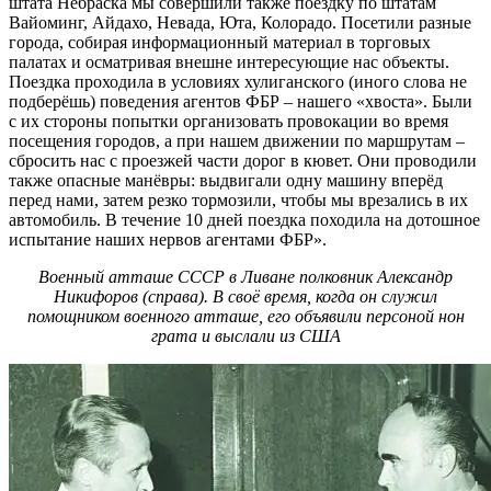
штата Небраска мы совершили также поездку по штатам
Вайоминг, Айдахо, Невада, Юта, Колорадо. Посетили разные
города, собирая информационный материал в торговых
палатах и осматривая внешне интересующие нас объекты.
Поездка проходила в условиях хулиганского (иного слова не
подберёшь) поведения агентов ФБР – нашего «хвоста». Были
с их стороны попытки организовать провокации во время
посещения городов, а при нашем движении по маршрутам –
сбросить нас с проезжей части дорог в кювет. Они проводили
также опасные манёвры: выдвигали одну машину вперёд
перед нами, затем резко тормозили, чтобы мы врезались в их
автомобиль. В течение 10 дней поездка походила на дотошное
испытание наших нервов агентами ФБР».
Военный атташе СССР в Ливане полковник Александр
Никифоров (справа). В своё время, когда он служил
помощником военного атташе, его объявили персоной нон
грата и выслали из США