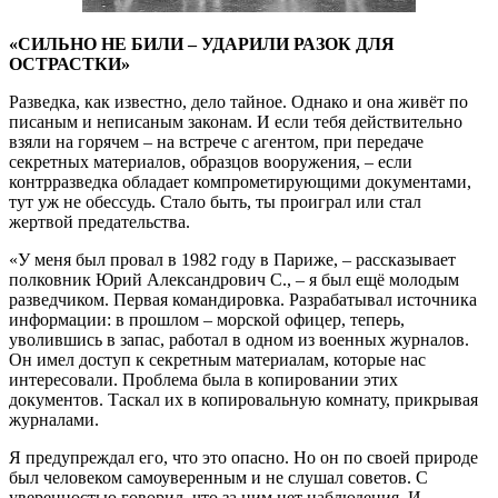
«СИЛЬНО НЕ БИЛИ – УДАРИЛИ РАЗОК ДЛЯ
ОСТРАСТКИ»
Разведка, как известно, дело тайное. Однако и она живёт по
писаным и неписаным законам. И если тебя действительно
взяли на горячем – на встрече с агентом, при передаче
секретных материалов, образцов вооружения, – если
контрразведка обладает компрометирующими документами,
тут уж не обессудь. Стало быть, ты проиграл или стал
жертвой предательства.
«У меня был провал в 1982 году в Париже, – рассказывает
полковник Юрий Александрович С., – я был ещё молодым
разведчиком. Первая командировка. Разрабатывал источника
информации: в прошлом – морской офицер, теперь,
уволившись в запас, работал в одном из военных журналов.
Он имел доступ к секретным материалам, которые нас
интересовали. Проблема была в копировании этих
документов. Таскал их в копировальную комнату, прикрывая
журналами.
Я предупреждал его, что это опасно. Но он по своей природе
был человеком самоуверенным и не слушал советов. С
уверенностью говорил, что за ним нет наблюдения. И