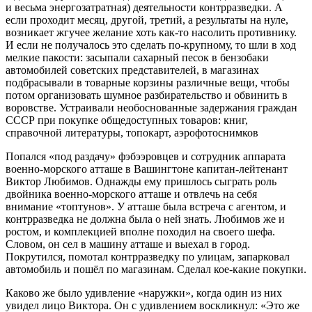
и весьма энергозатратная) деятельности контрразведки. А
если проходит месяц, другой, третий, а результаты на нуле,
возникает жгучее желание хоть как-то насолить противнику.
И если не получалось это сделать по-крупному, то шли в ход
мелкие пакости: засыпали сахарный песок в бензобаки
автомобилей советских представителей, в магазинах
подбрасывали в товарные корзины различные вещи, чтобы
потом организовать шумное разбирательство и обвинить в
воровстве. Устраивали необоснованные задержания граждан
СССР при покупке общедоступных товаров: книг,
справочной литературы, топокарт, аэрофотоснимков
Попался «под раздачу» фэбээровцев и сотрудник аппарата
военно-морского атташе в Вашингтоне капитан-лейтенант
Виктор Любимов. Однажды ему пришлось сыграть роль
двойника военно-морского атташе и отвлечь на себя
внимание «топтунов». У атташе была встреча с агентом, и
контрразведка не должна была о ней знать. Любимов же и
ростом, и комплекцией вполне походил на своего шефа.
Словом, он сел в машину атташе и выехал в город.
Покрутился, помотал контрразведку по улицам, запарковал
автомобиль и пошёл по магазинам. Сделал кое-какие покупки.
Каково же было удивление «наружки», когда один из них
увидел лицо Виктора. Он с удивлением воскликнул: «Это же