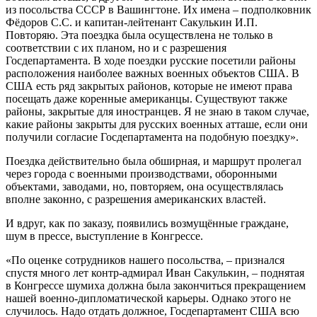
из посольства СССР в Вашингтоне. Их имена – подполковник
Фёдоров С.С. и капитан-лейтенант Сакулькин И.П.
Повторяю. Эта поездка была осуществлена не только в
соответствии с их планом, но и с разрешения
Госдепартамента. В ходе поездки русские посетили районы
расположения наиболее важных военных объектов США. В
США есть ряд закрытых районов, которые не имеют права
посещать даже коренные американцы. Существуют также
районы, закрытые для иностранцев. Я не знаю в таком случае,
какие районы закрыты для русских военных атташе, если они
получили согласие Госдепартамента на подобную поездку».
Поездка действительно была обширная, и маршрут пролегал
через города с военными производствами, оборонными
объектами, заводами, но, повторяем, она осуществлялась
вполне законно, с разрешения американских властей.
И вдруг, как по заказу, появились возмущённые граждане,
шум в прессе, выступление в Конгрессе.
«По оценке сотрудников нашего посольства, – признался
спустя много лет контр-адмирал Иван Сакулькин, – поднятая
в Конгрессе шумиха должна была закончиться прекращением
нашей военно-дипломатической карьеры. Однако этого не
случилось. Надо отдать должное, Госдепартамент США всю