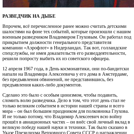
РАЗВЕДЧИК НА ДЫБЕ
Впрочем, всё перечисленное ранее можно считать детскими
шалостями на фоне тех событий, которые произошли с нашим
военным разведчиком Владимиром Глуховым. Он работал под
прикрытием должности генерального представителя
компании «Аэрофлот» в Нидерландах. Так вот, голландские
спецслужбы, не имея доказательств его разведдеятельности,
решили попросту выбить их из советского офицера.
12 апреля 1967 года, в День космонавтики, они по-бандитски
напали на Владимира Алексеевича у его дома в Амстердаме,
без предъявления обвинений, не представившись, без
предъявления каких-либо документов.
Сделано это было с особым цинизмом, чтобы подавить,
сломить волю разведчика. Дело в том, что этот день стал не
только великим событием в истории нашей страны и всего
мира – он был большим праздником для полковника Глухова.
И не только потому, что Владимир Алексеевич всю войну
прошёл в авиационных частях – он внёс свой личный вклад в
великую победу нашей науки и техники. Так было сказано в
Указе Президиума Верховного Совета СССР о награждении