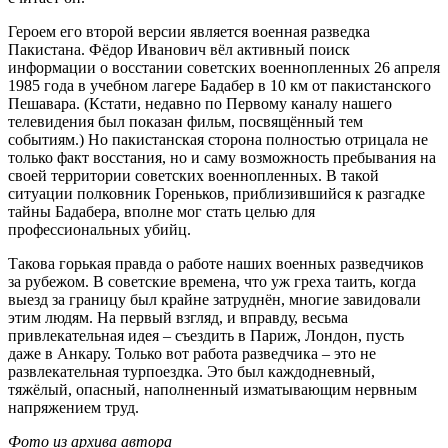
Героем его второй версии является военная разведка
Пакистана. Фёдор Иванович вёл активный поиск
информации о восстании советских военнопленных 26 апреля
1985 года в учебном лагере Бадабер в 10 км от пакистанского
Пешавара. (Кстати, недавно по Первому каналу нашего
телевидения был показан фильм, посвящённый тем
событиям.) Но пакистанская сторона полностью отрицала не
только факт восстания, но и саму возможность пребывания на
своей территории советских военнопленных. В такой
ситуации полковник Гореньков, приблизившийся к разгадке
тайны Бадабера, вполне мог стать целью для
профессиональных убийц.
Такова горькая правда о работе наших военных разведчиков
за рубежом. В советские времена, что уж греха таить, когда
выезд за границу был крайне затруднён, многие завидовали
этим людям. На первый взгляд, и вправду, весьма
привлекательная идея – съездить в Париж, Лондон, пусть
даже в Анкару. Только вот работа разведчика – это не
развлекательная турпоездка. Это был каждодневный,
тяжёлый, опасный, наполненный изматывающим нервным
напряжением труд.
Фото из архива автора