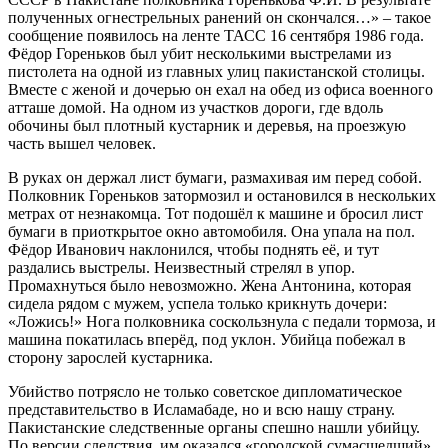
полученных огнестрельных ранений он скончался…» – такое
сообщение появилось на ленте ТАСС 16 сентября 1986 года.
Фёдор Гореньков был убит несколькими выстрелами из
пистолета на одной из главных улиц пакистанской столицы.
Вместе с женой и дочерью он ехал на обед из офиса военного
атташе домой. На одном из участков дороги, где вдоль
обочины был плотный кустарник и деревья, на проезжую
часть вышел человек.
В руках он держал лист бумаги, размахивая им перед собой.
Полковник Гореньков затормозил и остановился в нескольких
метрах от незнакомца. Тот подошёл к машине и бросил лист
бумаги в приоткрытое окно автомобиля. Она упала на пол.
Фёдор Иванович наклонился, чтобы поднять её, и тут
раздались выстрелы. Неизвестный стрелял в упор.
Промахнуться было невозможно. Жена Антонина, которая
сидела рядом с мужем, успела только крикнуть дочери:
«Ложись!» Нога полковника соскользнула с педали тормоза, и
машина покатилась вперёд, под уклон. Убийца побежал в
сторону зарослей кустарника.
Убийство потрясло не только советское дипломатическое
представительство в Исламабаде, но и всю нашу страну.
Пакистанские следственные органы спешно нашли убийцу.
По версии следствия, им оказался «городской сумасшедший»,