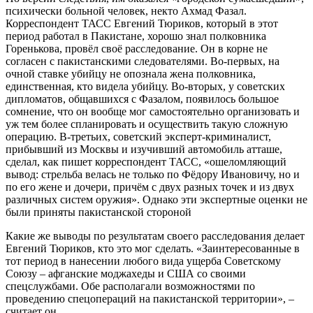
психически больной человек, некто Ахмад Фазал.
Корреспондент ТАСС Евгений Тюриков, который в этот
период работал в Пакистане, хорошо знал полковника
Горенькова, провёл своё расследование. Он в корне не
согласен с пакистанскими следователями. Во-первых, на
очной ставке убийцу не опознала жена полковника,
единственная, кто видела убийцу. Во-вторых, у советских
дипломатов, общавшихся с Фазалом, появилось большое
сомнение, что он вообще мог самостоятельно организовать и
уж тем более спланировать и осуществить такую сложную
операцию. В-третьих, советский эксперт-криминалист,
прибывший из Москвы и изучивший автомобиль атташе,
сделал, как пишет корреспондент ТАСС, «ошеломляющий
вывод: стрельба велась не только по Фёдору Ивановичу, но и
по его жене и дочери, причём с двух разных точек и из двух
различных систем оружия». Однако эти экспертные оценки не
были приняты пакистанской стороной
Какие же выводы по результатам своего расследования делает
Евгений Тюриков, кто это мог сделать. «Заинтересованные в
тот период в нанесении любого вида ущерба Советскому
Союзу – афганские моджахеды и США со своими
спецслужбами. Обе располагали возможностями по
проведению спецопераций на пакистанской территории», –
считает он.