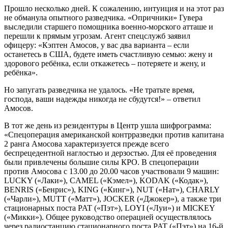
Прошло несколько дней. К сожалению, интуиция и на этот раз
не обманула опытного разведчика. «Опричники» Гувера
выследили старшего помощника военно-морского атташе и
перешли к прямым угрозам. Агент спецслужб заявил
офицеру: «Кэптен Амосов, у вас два варианта – если
останетесь в США, будете иметь счастливую семью: жену и
здорового ребёнка, если откажетесь – потеряете и жену, и
ребёнка».
Но запугать разведчика не удалось. «Не тратьте время,
господа, ваши надежды никогда не сбудутся!» – ответил
Амосов.
В тот же день из резидентуры в Центр ушла шифрограмма:
«Спецоперация американской контрразведки против капитана
2 ранга Амосова характеризуется прежде всего
беспрецедентной наглостью и дерзостью. Для её проведения
были привлечены большие силы КРО. В спецоперации
против Амосова с 13.00 до 20.00 часов участвовали 9 машин:
LUCKY («Лаки»), CAMEL («Кэмел»), KODAK («Кодак»),
BENRIS («Бенрис»), KING («Кинг»), NUT («Нат»), CHARLY
(«Чарли»), MUTT («Матт»), JOCKER («Джокер»), а также три
стационарных поста PAT («Пэт»), LOYI («Луи») и MICKEY
(«Микки»). Общее руководство операцией осуществлялось
через радиостанцию стационарного поста PAT («Пэт») на 16-й