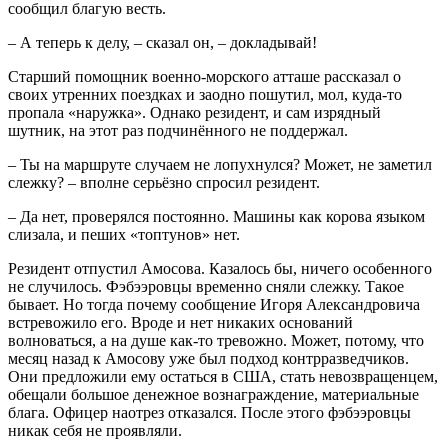
сообщил благую весть.
– А теперь к делу, – сказал он, – докладывай!
Старший помощник военно-морского атташе рассказал о
своих утренних поездках и заодно пошутил, мол, куда-то
пропала «наружка». Однако резидент, и сам изрядный
шутник, на этот раз подчинённого не поддержал.
– Ты на маршруте случаем не лопухнулся? Может, не заметил
слежку? – вполне серьёзно спросил резидент.
– Да нет, проверялся постоянно. Машины как корова языком
слизала, и пеших «топтунов» нет.
Резидент отпустил Амосова. Казалось бы, ничего особенного
не случилось. Фэбээровцы временно сняли слежку. Такое
бывает. Но тогда почему сообщение Игоря Александровича
встревожило его. Вроде и нет никаких оснований
волноваться, а на душе как-то тревожно. Может, потому, что
месяц назад к Амосову уже был подход контрразведчиков.
Они предложили ему остаться в США, стать невозвращенцем,
обещали большое денежное вознаграждение, материальные
блага. Офицер наотрез отказался. После этого фэбээровцы
никак себя не проявляли.