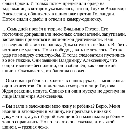
сняли брюки. И только потом предъявили ордер на
задержание, в котором указывалось, что он, Глухов Владимир
Алексеевич, обвиняется в шпионаже против Голландии.
Потом сняли с дыбы и отвели в камеру-одиночку.
…Семь дней провёл в тюрьме Владимир Глухов. Его
постоянно допрашивали несколько следователей, запугивали,
заставляли признаться в шпионской деятельности. Наш
разведчик объявил голодовку. Доказательств не было. Выбить
их тоже не удалось. Но и свободу давать не хотелось. Это же
удар по имиджу спецслужбы. И тогда следователи пустились
во все тяжкие. Они заявили Владимиру Алексеевичу, что
сопротивление бесполезно, он изобличён, как советский
шпион. Оказывается, изобличила его жена.
– Она и ваш ребёнок находятся в наших руках, – нагло солгал
один из агентов. Он пристально смотрел в лицо Глухова.
Ждал реакции, испуга. Однако ни один мускул не дрогнул на
лице Владимира Алексеевича.
– Вы взяли в заложники мою жену и ребёнка? Верю. Меня
избили и затолкнули в машину, не предъявив никаких
документов, а уж с бедной женщиной и маленьким ребёнком
точно справились. Но вот то, что она сказала, что я якобы
шпион, – грязная ложь.