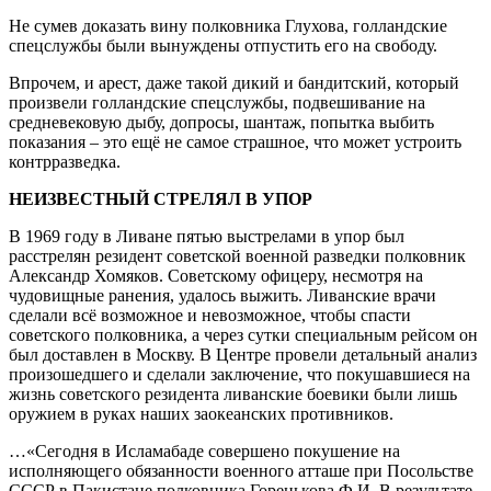
Не сумев доказать вину полковника Глухова, голландские
спецслужбы были вынуждены отпустить его на свободу.
Впрочем, и арест, даже такой дикий и бандитский, который
произвели голландские спецслужбы, подвешивание на
средневековую дыбу, допросы, шантаж, попытка выбить
показания – это ещё не самое страшное, что может устроить
контрразведка.
НЕИЗВЕСТНЫЙ СТРЕЛЯЛ В УПОР
В 1969 году в Ливане пятью выстрелами в упор был
расстрелян резидент советской военной разведки полковник
Александр Хомяков. Советскому офицеру, несмотря на
чудовищные ранения, удалось выжить. Ливанские врачи
сделали всё возможное и невозможное, чтобы спасти
советского полковника, а через сутки специальным рейсом он
был доставлен в Москву. В Центре провели детальный анализ
произошедшего и сделали заключение, что покушавшиеся на
жизнь советского резидента ливанские боевики были лишь
оружием в руках наших заокеанских противников.
…«Сегодня в Исламабаде совершено покушение на
исполняющего обязанности военного атташе при Посольстве
СССР в Пакистане полковника Горенькова Ф.И. В результате