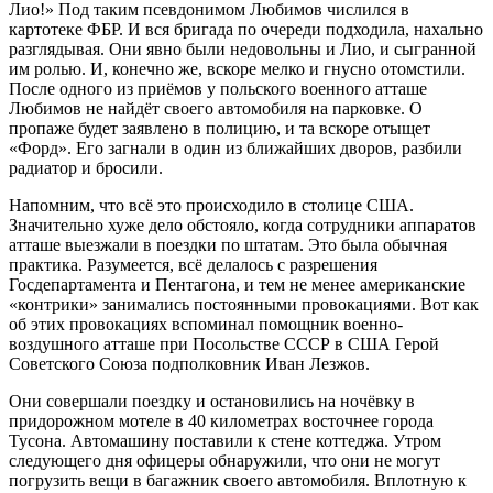
Лио!» Под таким псевдонимом Любимов числился в
картотеке ФБР. И вся бригада по очереди подходила, нахально
разглядывая. Они явно были недовольны и Лио, и сыгранной
им ролью. И, конечно же, вскоре мелко и гнусно отомстили.
После одного из приёмов у польского военного атташе
Любимов не найдёт своего автомобиля на парковке. О
пропаже будет заявлено в полицию, и та вскоре отыщет
«Форд». Его загнали в один из ближайших дворов, разбили
радиатор и бросили.
Напомним, что всё это происходило в столице США.
Значительно хуже дело обстояло, когда сотрудники аппаратов
атташе выезжали в поездки по штатам. Это была обычная
практика. Разумеется, всё делалось с разрешения
Госдепартамента и Пентагона, и тем не менее американские
«контрики» занимались постоянными провокациями. Вот как
об этих провокациях вспоминал помощник военно-
воздушного атташе при Посольстве СССР в США Герой
Советского Союза подполковник Иван Лезжов.
Они совершали поездку и остановились на ночёвку в
придорожном мотеле в 40 километрах восточнее города
Тусона. Автомашину поставили к стене коттеджа. Утром
следующего дня офицеры обнаружили, что они не могут
погрузить вещи в багажник своего автомобиля. Вплотную к