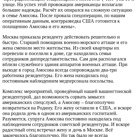
улице. На успех этой провокации американцы возлагали
большие надежды. Расчёт их опирался на сложную ситуацию
в семье Амосова. После провала спецоперации, по нашим
оперативным данным, контрразведка США готовится к
похищению Амосова и его жены».
Москва приказала резиденту действовать решительно и
быстро. Старший помощник военно-морского атташе и его
жена сменили место жительства. Из своей квартиры их
перевезли и поселили в доме, где находились семьи
сотрудников диппредставительства. Сам дом располагался
вблизи служебного здания аппаратов военных атташе. При
выходе в город Амосова всегда сопровождали два-три
работника резидентуры. Его жена находилась под
постоянным наблюдением медперсонала посольства.
Комплекс мероприятий, проведённый нашей вашингтонской
резидентурой, дал возможность сорвать замысел
американских спецслужб, а Амосову – благополучно
возвратиться на Родину. Его жену оставили в США, и вскоре
она родила дочь в одном из американских госпиталей.
Разумеется, супруга Амосова постоянно находилась под
наблюдением сотрудников советской резидентуры. И вскоре
радостный отец встречал жену и дочь в Москве. Всё
закончилось благополучно. Но так было не всегда