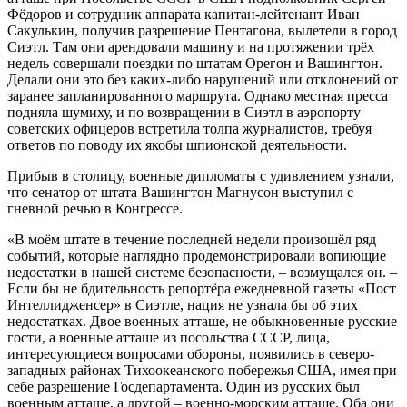
Фёдоров и сотрудник аппарата капитан-лейтенант Иван
Сакулькин, получив разрешение Пентагона, вылетели в город
Сиэтл. Там они арендовали машину и на протяжении трёх
недель совершали поездки по штатам Орегон и Вашингтон.
Делали они это без каких-либо нарушений или отклонений от
заранее запланированного маршрута. Однако местная пресса
подняла шумиху, и по возвращении в Сиэтл в аэропорту
советских офицеров встретила толпа журналистов, требуя
ответов по поводу их якобы шпионской деятельности.
Прибыв в столицу, военные дипломаты с удивлением узнали,
что сенатор от штата Вашингтон Магнусон выступил с
гневной речью в Конгрессе.
«В моём штате в течение последней недели произошёл ряд
событий, которые наглядно продемонстрировали вопиющие
недостатки в нашей системе безопасности, – возмущался он. –
Если бы не бдительность репортёра ежедневной газеты «Пост
Интеллидженсер» в Сиэтле, нация не узнала бы об этих
недостатках. Двое военных атташе, не обыкновенные русские
гости, а военные атташе из посольства СССР, лица,
интересующиеся вопросами обороны, появились в северо-
западных районах Тихоокеанского побережья США, имея при
себе разрешение Госдепартамента. Один из русских был
военным атташе, а другой – военно-морским атташе. Оба они