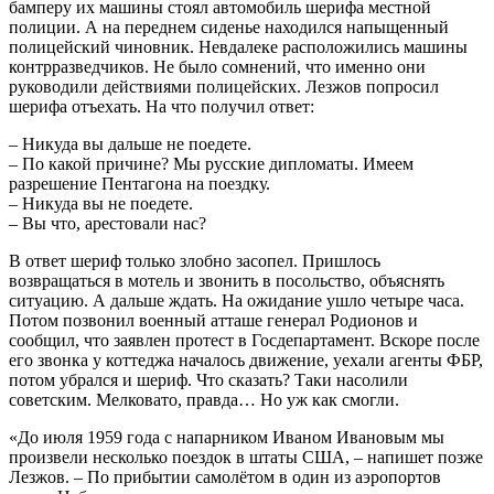
бамперу их машины стоял автомобиль шерифа местной
полиции. А на переднем сиденье находился напыщенный
полицейский чиновник. Невдалеке расположились машины
контрразведчиков. Не было сомнений, что именно они
руководили действиями полицейских. Лезжов попросил
шерифа отъехать. На что получил ответ:
– Никуда вы дальше не поедете.
– По какой причине? Мы русские дипломаты. Имеем
разрешение Пентагона на поездку.
– Никуда вы не поедете.
– Вы что, арестовали нас?
В ответ шериф только злобно засопел. Пришлось
возвращаться в мотель и звонить в посольство, объяснять
ситуацию. А дальше ждать. На ожидание ушло четыре часа.
Потом позвонил военный атташе генерал Родионов и
сообщил, что заявлен протест в Госдепартамент. Вскоре после
его звонка у коттеджа началось движение, уехали агенты ФБР,
потом убрался и шериф. Что сказать? Таки насолили
советским. Мелковато, правда… Но уж как смогли.
«До июля 1959 года с напарником Иваном Ивановым мы
произвели несколько поездок в штаты США, – напишет позже
Лезжов. – По прибытии самолётом в один из аэропортов