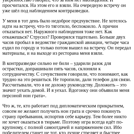
просчитался. На этом его и взяли. На очередную встречу он
уже шёл под наблюдением контрразведки.
У меня в тот день было недоброе предчувствие. Не хотелось
идти на встречу, что-то тяготило, беспокоило. А причин
отказаться нет. Наружного наблюдения тоже нет. Как
откажешься? Струсил? Проверялся тщательно. Больше двух
часов пробыл в ведомстве гражданской авиации, четыре часа
ездил по городу и только потом вышел на встречу. Он передал
материалы, и на выходе из ресторана меня взяли.
В контрразведке сильно не били – ударили разок для
острастки, допрашивали пять часов, склоняли к
сотрудничеству. С сочувствием говорили, что понимают, как
трудно на это решиться. Не торопили, дали телефон для связи.
Рассчитывали, что я не доложу руководству. Доложить – это
значит уехать домой. И я уехал. Вдогонку они объявили меня
персоной нон грата».
Что ж, те, кто работает под дипломатическим прикрытием,
совсем не желают получить нон грата и срочно покинуть
страну пребывания, испортив себе карьеру. Тем более никто
не хочет оказаться в тюрьме. Поэтому игра всегда идёт по-
крупному, с полной самоотдачей и напряжением сил. Ибо
победителем станет не тот, кто лучше стреляет и быстрее