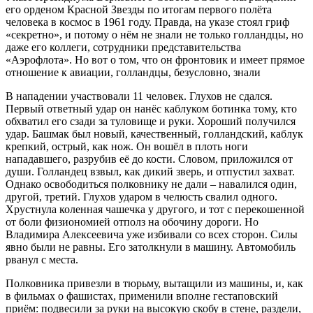
его орденом Красной Звезды по итогам первого полёта
человека в космос в 1961 году. Правда, на указе стоял гриф
«секретно», и потому о нём не знали не только голландцы, но
даже его коллеги, сотрудники представительства
«Аэрофлота». Но вот о том, что он фронтовик и имеет прямое
отношение к авиации, голландцы, безусловно, знали
В нападении участвовали 11 человек. Глухов не сдался.
Первый ответный удар он нанёс каблуком ботинка тому, кто
обхватил его сзади за туловище и руки. Хороший получился
удар. Башмак был новый, качественный, голландский, каблук
крепкий, острый, как нож. Он вошёл в плоть ноги
нападавшего, разрубив её до кости. Словом, приложился от
души. Голландец взвыл, как дикий зверь, и отпустил захват.
Однако освободиться полковнику не дали – навалился один,
другой, третий. Глухов ударом в челюсть свалил одного.
Хрустнула коленная чашечка у другого, и тот с перекошенной
от боли физиономией отполз на обочину дороги. Но
Владимира Алексеевича уже избивали со всех сторон. Силы
явно были не равны. Его затолкнули в машину. Автомобиль
рванул с места.
Полковника привезли в тюрьму, вытащили из машины, и, как
в фильмах о фашистах, применили вполне гестаповский
приём: подвесили за руки на высокую скобу в стене, раздели,