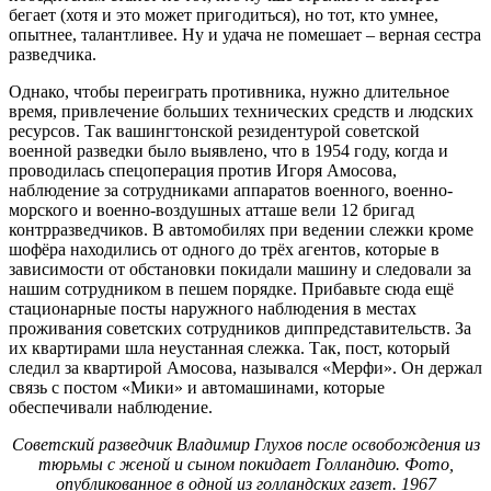
бегает (хотя и это может пригодиться), но тот, кто умнее,
опытнее, талантливее. Ну и удача не помешает – верная сестра
разведчика.
Однако, чтобы переиграть противника, нужно длительное
время, привлечение больших технических средств и людских
ресурсов. Так вашингтонской резидентурой советской
военной разведки было выявлено, что в 1954 году, когда и
проводилась спецоперация против Игоря Амосова,
наблюдение за сотрудниками аппаратов военного, военно-
морского и военно-воздушных атташе вели 12 бригад
контрразведчиков. В автомобилях при ведении слежки кроме
шофёра находились от одного до трёх агентов, которые в
зависимости от обстановки покидали машину и следовали за
нашим сотрудником в пешем порядке. Прибавьте сюда ещё
стационарные посты наружного наблюдения в местах
проживания советских сотрудников диппредставительств. За
их квартирами шла неустанная слежка. Так, пост, который
следил за квартирой Амосова, назывался «Мерфи». Он держал
связь с постом «Мики» и автомашинами, которые
обеспечивали наблюдение.
Советский разведчик Владимир Глухов после освобождения из
тюрьмы с женой и сыном покидает Голландию. Фото,
опубликованное в одной из голландских газет. 1967