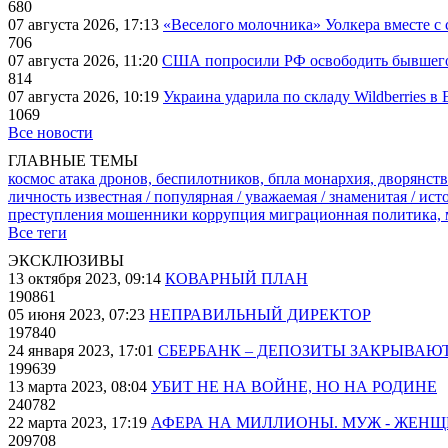
680
07 августа 2026, 17:13
«Веселого молочника» Уолкера вместе с 
706
07 августа 2026, 11:20
США попросили РФ освободить бывшего 
814
07 августа 2026, 10:19
Украина ударила по складу Wildberries в
1069
Все новости
ГЛАВНЫЕ ТЕМЫ
космос
атака дронов, беспилотников, бпла
монархия, дворянств
личность известная / популярная / уважаемая / знаменитая / ис
преступления
мошенники
коррупция
миграционная политика,
Все теги
ЭКСКЛЮЗИВЫ
13 октября 2023, 09:14
КОВАРНЫЙ ПЛАН
190861
05 июня 2023, 07:23
НЕПРАВИЛЬНЫЙ ДИРЕКТОР
197840
24 января 2023, 17:01
СБЕРБАНК – ДЕПОЗИТЫ ЗАКРЫВАЮ
199639
13 марта 2023, 08:04
УБИТ НЕ НА ВОЙНЕ, НО НА РОДИНЕ
240782
22 марта 2023, 17:19
АФЕРА НА МИЛЛИОНЫ. МУЖ - ЖЕН
209708