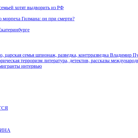
семьей хотят выдворить из РФ
морпеха Гилмана: он при смерти?
 Екатеринбурге
о, царская семья
шпионаж, разведка, контрразведка
Владимир П
торическая
терроризм
литература, детектив, рассказы
международ
 мигранты
интервью
ТСЯ
ЩИНА