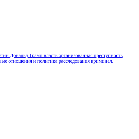
утин
Дональд Трамп
власть
организованная преступность
ные отношения и политика
расследования
криминал,