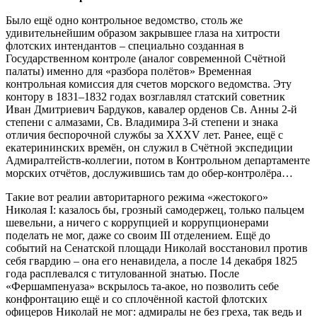
Было ещё одно контрольное ведомство, столь же
удивительнейшим образом закрывшее глаза на хитрости
флотских интендантов – специально созданная в
Государственном контроле (аналог современной Счётной
палаты) именно для «разбора полётов» Временная
контрольная комиссия для счетов морского ведомства. Эту
контору в 1831–1832 годах возглавлял статский советник
Иван Дмитриевич Бардуков, кавалер орденов Св. Анны 2-й
степени с алмазами, Св. Владимира 3-й степени и знака
отличия беспорочной службы за ХХХV лет. Ранее, ещё с
екатерининских времён, он служил в Счётной экспедиции
Адмиралтейств-коллегии, потом в Контрольном департаменте
морских отчётов, дослужившись там до обер-контролёра…
Такие вот реалии авторитарного режима «жестокого»
Николая I: казалось бы, грозный самодержец, только пальцем
шевельни, а ничего с коррупцией и коррупционерами
поделать не мог, даже со своим III отделением. Ещё до
событий на Сенатской площади Николай восстановил против
себя гвардию – она его ненавидела, а после 14 декабря 1825
года расплевался с титулованной знатью. После
«Фершампенуаза» вскрылось та-акое, но позволить себе
конфронтацию ещё и со сплочённой кастой флотских
офицеров Николай не мог: адмиралы не без греха, так ведь и