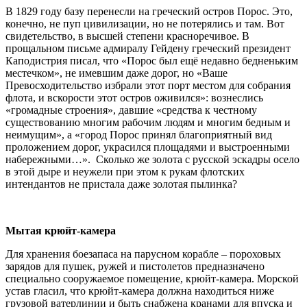
В 1829 году базу перенесли на греческий остров Порос. Это,
конечно, не пуп цивилизации, но не потерялись и там. Вот
свидетельство, в высшей степени красноречивое. В
прощальном письме адмиралу Гейдену греческий президент
Каподистрия писал, что «Порос был ещё недавно бедненьким
местечком», не имевшим даже дорог, но «Ваше
Превосходительство избрали этот порт местом для собрания
флота, и вскорости этот остров оживился»: вознеслись
«громадные строения», давшие «средства к честному
существованию многим рабочим людям и многим бедным и
неимущим», а «город Порос принял благоприятный вид
проложением дорог, украсился площадями и выстроенными
набережными…». Сколько же золота с русской эскадры осело
в этой дыре и неужели при этом к рукам флотских
интендантов не пристала даже золотая пылинка?
Мытая крюйт-камера
Для хранения боезапаса на парусном корабле – пороховых
зарядов для пушек, ружей и пистолетов предназначено
специально сооружаемое помещение, крюйт-камера. Морской
устав гласил, что крюйт-камера должна находиться ниже
грузовой ватерлинии и быть снабжена кранами для впуска и