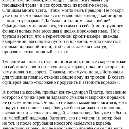
площадкой трапа» и все бросились из крюйт-камеры.
Слишком много всего, чтобы могло быть правдой. Не говоря
уже про то, что выжила вся помывочная команда канониров –
в эпицентре взрыва! Да была ли эта помывка вообще?
Официально утверждалось, что сама по себе (или от ручного
фонаря) вспыхнула засевшая в щелях пороховая пыль. Но с
трудом верится, что в герметичной крюйт-камере, дважды
выдраенной, абсолютно пустой и влажной, могло оказаться
столько пороховой пыли, чтобы она, даже вспыхнув,
произвела столь мощный эффект.
Тушение же пожара, судя по описанию, и вовсе скорее похоже
на саботаж: словно и не тушили, а ждали, пока не выгорит то,
чему должно выгореть. Скажем, почему-то не задействовали
для тушения помпы, откачивающие воду из трюмов. В совете
офицеров было «положено прорубить и затопить корабль».
А потом на корабль прибыл контр-адмирал Платер, поведение
которого с точки зрения здравого смысла и морских порядков
не совсем понятно. Он долго не давал команды спасаться, хотя
вокруг полыхавшего корабля уже было множество шлюпок,
высланных для спасения людей, а спасти корабль уже не было
ни малейшей надежды. Затопить его не успели: и ветер был
не тот, и после отрубания носового кабельтова корабль
заворотило вправо, после небольшого дрейфа он сел на мель