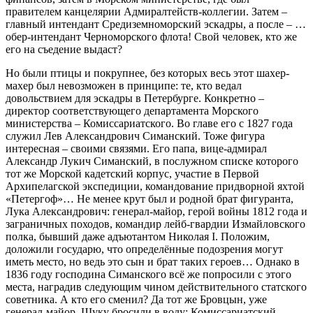
правителем канцелярии Адмиралтейств-коллегии. Затем –
главный интендант Средиземноморский эскадры, а после – …
обер-интендант Черноморского флота! Свой человек, кто же
его на съедение выдаст?
Но были птицы и покрупнее, без которых весь этот шахер-
махер был невозможен в принципе: те, кто ведал
довольствием для эскадры в Петербурге. Конкретно –
директор соответствующего департамента Морского
министерства – Комиссариатского. Во главе его с 1827 года
служил Лев Александрович Симанский. Тоже фигура
интересная – своими связями. Его папа, вице-адмирал
Александр Лукич Симанский, в послужном списке которого
тот же Морской кадетский корпус, участие в Первой
Архипелагской экспедиции, командование придворной яхтой
«Петергоф»… Не менее крут был и родной брат фигуранта,
Лука Александрович: генерал-майор, герой войны 1812 года и
заграничных походов, командир лейб-гвардии Измайловского
полка, бывший даже адъютантом Николая I. Положим,
доложили государю, что определённые подозрения могут
иметь место, но ведь это сын и брат таких героев… Однако в
1836 году господина Симанского всё же попросили с этого
места, наградив следующим чином действительного статского
советника. А кто его сменил? Да тот же Бровцын, уже
генерал-майор. Щуку бросили в воду: Комиссариатский