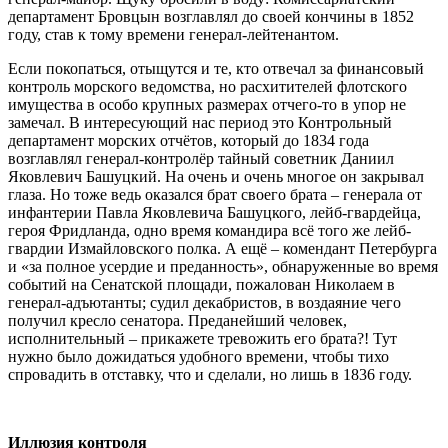
департамент Бровцын возглавлял до своей кончины в 1852
году, став к тому времени генерал-лейтенантом.
Если покопаться, отыщутся и те, кто отвечал за финансовый
контроль морского ведомства, но расхитителей флотского
имущества в особо крупных размерах отчего-то в упор не
замечал. В интересующий нас период это Контрольный
департамент морских отчётов, который до 1834 года
возглавлял генерал-контролёр тайный советник Даниил
Яковлевич Башуцкий. На очень и очень многое он закрывал
глаза. Но тоже ведь оказался брат своего брата – генерала от
инфантерии Павла Яковлевича Башуцкого, лейб-гвардейца,
героя Фридланда, одно время командира всё того же лейб-
гвардии Измайловского полка. А ещё – комендант Петербурга
и «за полное усердие и преданность», обнаруженные во время
событий на Сенатской площади, пожалован Николаем в
генерал-адъютанты; судил декабристов, в воздаяние чего
получил кресло сенатора. Преданейший человек,
исполнительный – прикажете тревожить его брата?! Тут
нужно было дожидаться удобного времени, чтобы тихо
спровадить в отставку, что и сделали, но лишь в 1836 году.
Иллюзия контроля