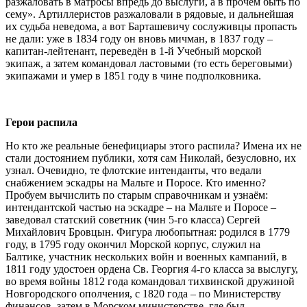
разжаловать в матросы впредь до выслуги, а в прочем быть по
сему». Артиллеристов разжаловали в рядовые, и дальнейшая
их судьба неведома, а вот Барташевичу сослуживцы пропасть
не дали: уже в 1834 году он вновь мичман, в 1837 году –
капитан-лейтенант, переведён в 1-й Учебный морской
экипаж, а затем командовал ластовыми (то есть береговыми)
экипажами и умер в 1851 году в чине подполковника.
Герои распила
Но кто же реальные бенефициары этого распила? Имена их не
стали достоянием публики, хотя сам Николай, безусловно, их
узнал. Очевидно, те флотские интенданты, что ведали
снабжением эскадры на Мальте и Поросе. Кто именно?
Пробуем вычислить по старым справочникам и узнаём:
интендантской частью на эскадре – на Мальте и Поросе –
заведовал статский советник (чин 5-го класса) Сергей
Михайлович Бровцын. Фигура любопытная: родился в 1779
году, в 1795 году окончил Морской корпус, служил на
Балтике, участник нескольких войн и военных кампаний, в
1811 году удостоен ордена Св. Георгия 4-го класса за выслугу,
во время войны 1812 года командовал тихвинской дружиной
Новгородского ополчения, с 1820 года – по Министерству
финансов, затем в Морском министерстве, где был