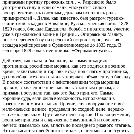
припасами противу греческих сил…». Разрешено было
употребить силу и если османы «покусятся силою
воспрепятствовать союзным державам исполнить роль
примирителей». Далее, как известно, был разгром турецко-
египетской эскадры в Наварине, Русско-турецкая война 1828–
1829 годов, блокада Дарданелл, борьба с пиратством, участие
уже в гражданской войне в Греции… Опираясь на Мальту,
позже перенеся базу на греческий остров Порос, русская
эскадра крейсировала в Средиземноморье до 1833 года. В
сентябре 1828 года к ней прибыл «Фершампенуаз»…
Действуя, как сказали бы ныне, на коммуникациях
противника, российские моряки, как это водится в военное
время, захватывали и торговые суда под флагом противника,
да и вообще всех, кто пытался прорвать объявленную блокаду.
В полном соответствии с действовавшим тогда морским
правом, захваченное признавалось законным призом, а с
призами поступали так, как это было принято. Самые
хорошие суда, если была возможность, использовали в
качестве вспомогательных. Прочие, сняв вооружение и всё
мало-мальски ценное, продавали по сходной цене, нередко
его же владельцам. Груз также шёл с торгов. Про вооружение,
военные припасы и снаряжение с амуницией и говорить
нечего: изымалось всё, вплоть до последнего ржавого ятагана.
Что же касается пленённого экипажа, с ним могли поступить