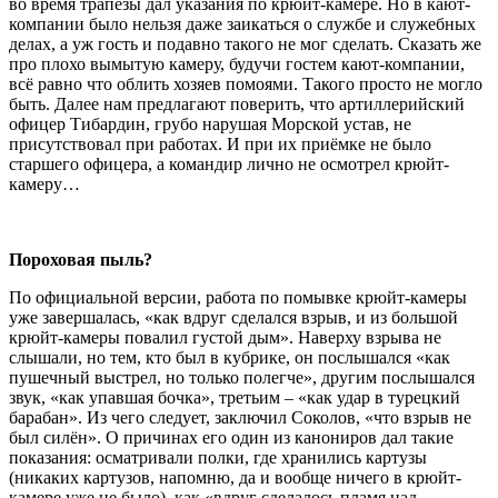
во время трапезы дал указания по крюйт-камере. Но в кают-
компании было нельзя даже заикаться о службе и служебных
делах, а уж гость и подавно такого не мог сделать. Сказать же
про плохо вымытую камеру, будучи гостем кают-компании,
всё равно что облить хозяев помоями. Такого просто не могло
быть. Далее нам предлагают поверить, что артиллерийский
офицер Тибардин, грубо нарушая Морской устав, не
присутствовал при работах. И при их приёмке не было
старшего офицера, а командир лично не осмотрел крюйт-
камеру…
Пороховая пыль?
По официальной версии, работа по помывке крюйт-камеры
уже завершалась, «как вдруг сделался взрыв, и из большой
крюйт-камеры повалил густой дым». Наверху взрыва не
слышали, но тем, кто был в кубрике, он послышался «как
пушечный выстрел, но только полегче», другим послышался
звук, «как упавшая бочка», третьим – «как удар в турецкий
барабан». Из чего следует, заключил Соколов, «что взрыв не
был силён». О причинах его один из канониров дал такие
показания: осматривали полки, где хранились картузы
(никаких картузов, напомню, да и вообще ничего в крюйт-
камере уже не было), как «вдруг сделалось пламя над