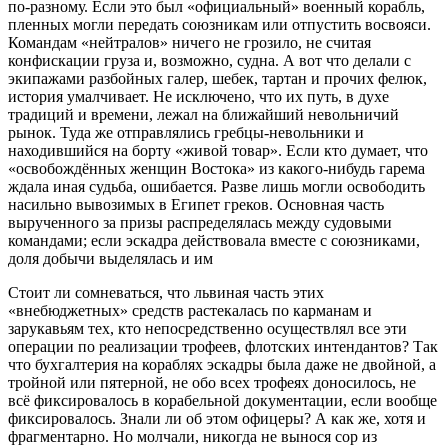
по-разному. Если это был «официальный» военный корабль,
пленных могли передать союзникам или отпустить восвояси.
Командам «нейтралов» ничего не грозило, не считая
конфискации груза и, возможно, судна. А вот что делали с
экипажами разбойных галер, шебек, тартан и прочих фелюк,
история умалчивает. Не исключено, что их путь, в духе
традиций и времени, лежал на ближайший невольничий
рынок. Туда же отправлялись гребцы-невольники и
находившийся на борту «живой товар». Если кто думает, что
«освобождённых женщин Востока» из какого-нибудь гарема
ждала иная судьба, ошибается. Разве лишь могли освободить
насильно вывозимых в Египет греков. Основная часть
вырученного за призы распределялась между судовыми
командами; если эскадра действовала вместе с союзниками,
доля добычи выделялась и им
Стоит ли сомневаться, что львиная часть этих
«внебюджетных» средств растекалась по карманам и
зарукавьям тех, кто непосредственно осуществлял все эти
операции по реализации трофеев, флотских интендантов? Так
что бухгалтерия на кораблях эскадры была даже не двойной, а
тройной или пятерной, не обо всех трофеях доносилось, не
всё фиксировалось в корабельной документации, если вообще
фиксировалось. Знали ли об этом офицеры? А как же, хотя и
фрагментарно. Но молчали, никогда не вынося сор из