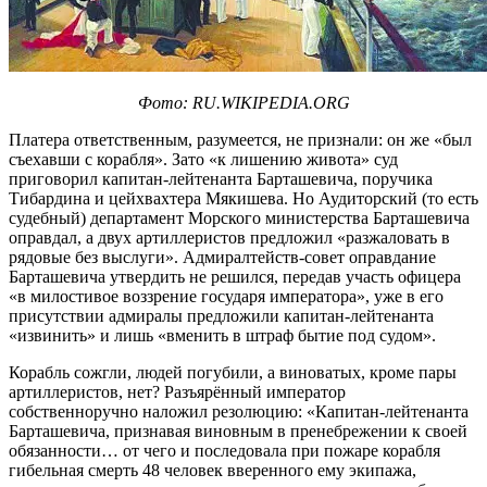
Фото: RU.WIKIPEDIA.ORG
Платера ответственным, разумеется, не признали: он же «был
съехавши с корабля». Зато «к лишению живота» суд
приговорил капитан-лейтенанта Барташевича, поручика
Тибардина и цейхвахтера Мякишева. Но Аудиторский (то есть
судебный) департамент Морского министерства Барташевича
оправдал, а двух артиллеристов предложил «разжаловать в
рядовые без выслуги». Адмиралтейств-совет оправдание
Барташевича утвердить не решился, передав участь офицера
«в милостивое воззрение государя императора», уже в его
присутствии адмиралы предложили капитан-лейтенанта
«извинить» и лишь «вменить в штраф бытие под судом».
Корабль сожгли, людей погубили, а виноватых, кроме пары
артиллеристов, нет? Разъярённый император
собственноручно наложил резолюцию: «Капитан-лейтенанта
Барташевича, признавая виновным в пренебрежении к своей
обязанности… от чего и последовала при пожаре корабля
гибельная смерть 48 человек вверенного ему экипажа,