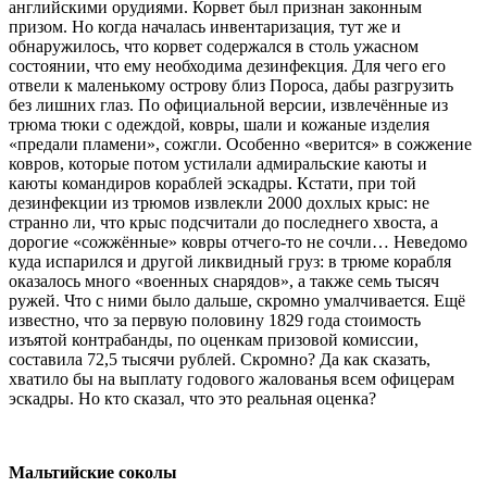
английскими орудиями. Корвет был признан законным
призом. Но когда началась инвентаризация, тут же и
обнаружилось, что корвет содержался в столь ужасном
состоянии, что ему необходима дезинфекция. Для чего его
отвели к маленькому острову близ Пороса, дабы разгрузить
без лишних глаз. По официальной версии, извлечённые из
трюма тюки с одеждой, ковры, шали и кожаные изделия
«предали пламени», сожгли. Особенно «верится» в сожжение
ковров, которые потом устилали адмиральские каюты и
каюты командиров кораблей эскадры. Кстати, при той
дезинфекции из трюмов извлекли 2000 дохлых крыс: не
странно ли, что крыс подсчитали до последнего хвоста, а
дорогие «сожжённые» ковры отчего-то не сочли… Неведомо
куда испарился и другой ликвидный груз: в трюме корабля
оказалось много «военных снарядов», а также семь тысяч
ружей. Что с ними было дальше, скромно умалчивается. Ещё
известно, что за первую половину 1829 года стоимость
изъятой контрабанды, по оценкам призовой комиссии,
составила 72,5 тысячи рублей. Скромно? Да как сказать,
хватило бы на выплату годового жалованья всем офицерам
эскадры. Но кто сказал, что это реальная оценка?
Мальтийские соколы