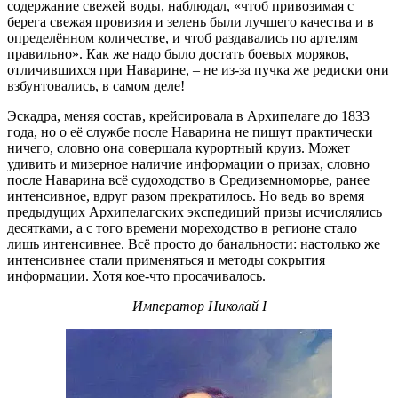
содержание свежей воды, наблюдал, «чтоб привозимая с
берега свежая провизия и зелень были лучшего качества и в
определённом количестве, и чтоб раздавались по артелям
правильно». Как же надо было достать боевых моряков,
отличившихся при Наварине, – не из-за пучка же редиски они
взбунтовались, в самом деле!
Эскадра, меняя состав, крейсировала в Архипелаге до 1833
года, но о её службе после Наварина не пишут практически
ничего, словно она совершала курортный круиз. Может
удивить и мизерное наличие информации о призах, словно
после Наварина всё судоходство в Средиземноморье, ранее
интенсивное, вдруг разом прекратилось. Но ведь во время
предыдущих Архипелагских экспедиций призы исчислялись
десятками, а с того времени мореходство в регионе стало
лишь интенсивнее. Всё просто до банальности: настолько же
интенсивнее стали применяться и методы сокрытия
информации. Хотя кое-что просачивалось.
Император Николай I