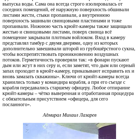
выпуска воды. Сама она всегда строго изолировалась от
соседних помещений, её наружную поверхность обшивали
листами жести, стыки пропаивали, а внутреннюю
поверхность зашивали свинцовыми пластинами и тоже
пропаивали. Нижнюю часть крюйт-камеры также защищали
жестью и свинцовыми листами, поверх свинца всё
помещение закрывали плотным войлоком. Вход в камеру
представлял тамбур с двумя дверями, одну из которых
дополнительно завешивали шторой из грубошёрстного сукна,
чтобы воспрепятствовать проникновению воздушных
потоков. Герметичность проверяли так: «в фонари пускают
дым или жгут в них серу и, если заметят, что дым или серный
запах проходит в крюйт-камеру, приказывают исправить их и
вновь замазать скважины». Ключи от крюйт-камеры всегда
хранились только у командира корабля, а при его съезде с
корабля передавались старшему офицеру. Любое отпирание
крюйт-камеры – чётко выверенная и отработанная процедура
с обязательным присутствием «офицера, для сего
посланного».
Адмирал Михаил Лазарев