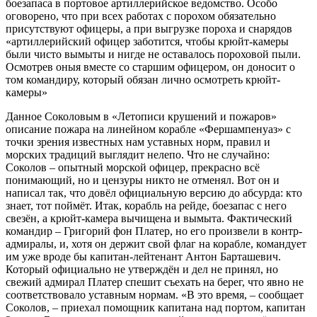
боезапаса в портовое артиллерийское ведомство. Особо
оговорено, что при всех работах с порохом обязательно
присутствуют офицеры, а при выгрузке пороха и снарядов
«артиллерийский офицер заботится, чтобы крюйт-камеры
были чисто вымыты и нигде не оставалось пороховой пыли.
Осмотрев оныя вместе со старшим офицером, он доносит о
том командиру, который обязан лично осмотреть крюйт-
камеры»
Данное Соколовым в «Летописи крушений и пожаров»
описание пожара на линейном корабле «Фершампенуаз» с
точки зрения известных нам уставных норм, правил и
морских традиций выглядит нелепо. Что не случайно:
Соколов – опытный морской офицер, прекрасно всё
понимающий, но и цензуры никто не отменял. Вот он и
написал так, что довёл официальную версию до абсурда: кто
знает, тот поймёт. Итак, корабль на рейде, боезапас с него
свезён, а крюйт-камера вычищена и вымыта. Фактический
командир – Григорий фон Платер, но его произвели в контр-
адмиралы, и, хотя он держит свой флаг на корабле, командует
им уже вроде бы капитан-лейтенант Антон Барташевич.
Который официально не утверждён и дел не принял, но
свежий адмирал Платер спешит съехать на берег, что явно не
соответствовало уставным нормам. «В это время, – сообщает
Соколов, – приехал помощник капитана над портом, капитан