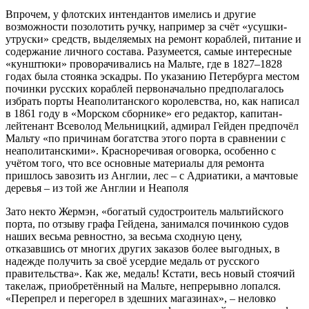
Впрочем, у флотских интендантов имелись и другие
возможности позолотить ручку, например за счёт «усушки-
утруски» средств, выделяемых на ремонт кораблей, питание и
содержание личного состава. Разумеется, самые интересные
«кунштюки» проворачивались на Мальте, где в 1827–1828
годах была стоянка эскадры. По указанию Петербурга местом
починки русских кораблей первоначально предполагалось
избрать порты Неаполитанского королевства, но, как написал
в 1861 году в «Морском сборнике» его редактор, капитан-
лейтенант Всеволод Мельницкий, адмирал Гейден предпочёл
Мальту «по причинам богатства этого порта в сравнении с
неаполитанскими». Красноречивая оговорка, особенно с
учётом того, что все основные материалы для ремонта
пришлось завозить из Англии, лес – с Адриатики, а мачтовые
деревья – из той же Англии и Неаполя
Зато некто Жермэн, «богатый судостроитель мальтийского
порта, по отзыву графа Гейдена, занимался починкою судов
наших весьма ревностно, за весьма сходную цену,
отказавшись от многих других заказов более выгодных, в
надежде получить за своё усердие медаль от русского
правительства». Как же, медаль! Кстати, весь новый стоячий
такелаж, приобретённый на Мальте, непрерывно лопался.
«Перепрел и перегорел в здешних магазинах», – неловко