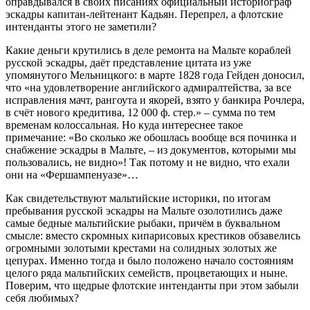
оправдывался в своих писаниях официальный историограф
эскадры капитан-лейтенант Кадьян. Перепрел, а флотские
интенданты этого не заметили?
Какие деньги крутились в деле ремонта на Мальте кораблей
русской эскадры, даёт представление цитата из уже
упомянутого Мельницкого: в марте 1828 года Гейден доносил,
что «на удовлетворение английского адмиралтейства, за все
исправления мачт, рангоута и якорей, взято у банкира Рочлера,
в счёт нового кредитива, 12 000 ф. стер.» – сумма по тем
временам колоссальная. Но куда интереснее такое
примечание: «Во сколько же обошлась вообще вся починка и
снабжение эскадры в Мальте, – из документов, которыми мы
пользовались, не видно»! Так потому и не видно, что ехали
они на «Фершампенуазе»…
Как свидетельствуют мальтийские историки, по итогам
пребывания русской эскадры на Мальте озолотились даже
самые бедные мальтийские рыбаки, причём в буквальном
смысле: вместо скромных кипарисовых крестиков обзавелись
огромными золотыми крестами на солидных золотых же
цепурах. Именно тогда и было положено начало состояниям
целого ряда мальтийских семейств, процветающих и ныне.
Поверим, что щедрые флотские интенданты при этом забыли
себя любимых?