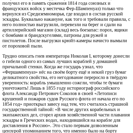
получил его в память сражения 1814 года союзных и
французских войск у местечка Фер-Шампенуаз) только что
вернулся из Средиземноморья, где входил в состав русской
эскадры. Буквально накануне, как того и требовали правила, с
него полностью выгрузили, перевезли на берег и сдали на
артиллерийский магазин (склад) весь боезапас: порох, ящики
с бомбами и брандскугелями, патроны для ружей и
пистолетов. После выгрузки крюйт-камеры начисто вымыли
от пороховой пыли.
Трудно описать гнев императора Николая I, которому донесли
о гибели одного из самых лучших кораблей у домашней
причальной стенки. Когда же государь узнал, что
«Фершампенуаз» нёс на своём борту ещё и некий груз бумаг
деликатного свойства, его негодование переросло в твёрдую
уверенность: корабль умышленно сожгли, чтобы те бумаги
уничтожить! Лишь в 1855 году историограф российского
флота Александр Петрович Соколов в своей «Летописи
крушений и пожаров судов Русского флота от начала его по
1854 год» приоткрыл завесу над тем, что считалось страшной
государственной тайной: «В числе других корабельных и
экипажеских дел, сгорел архив хозяйственной части плавания
эскадры в Греческих водах, находившийся на корабле для
доставления в Россию». Это стало первым дозволенным
цензурой упоминанием того, что именно было на борту