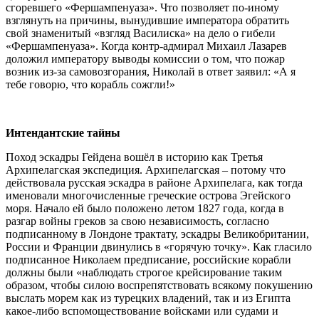
сгоревшего «Фершампенуаза». Что позволяет по-иному
взглянуть на причины, вынудившие императора обратить
свой знаменитый «взгляд Василиска» на дело о гибели
«Фершампенуаза». Когда контр-адмирал Михаил Лазарев
доложил императору выводы комиссии о том, что пожар
возник из-за самовозгорания, Николай в ответ заявил: «А я
тебе говорю, что корабль сожгли!»
Интендантские тайны
Поход эскадры Гейдена вошёл в историю как Третья
Архипелагская экспедиция. Архипелагская – потому что
действовала русская эскадра в районе Архипелага, как тогда
именовали многочисленные греческие острова Эгейского
моря. Начало ей было положено летом 1827 года, когда в
разгар войны греков за свою независимость, согласно
подписанному в Лондоне трактату, эскадры Великобритании,
России и Франции двинулись в «горячую точку». Как гласило
подписанное Николаем предписание, российские корабли
должны были «наблюдать строгое крейсирование таким
образом, чтобы силою воспрепятствовать всякому покушению
выслать морем как из турецких владений, так и из Египта
какое-либо вспомоществование войсками или судами и