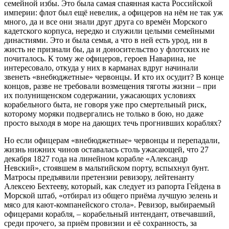
семейной избы. Это была самая спаянная каста Российской
империи: флот был ещё невелик, а офицеров на нём не так уж
много, да и все они знали друг друга со времён Морского
кадетского корпуса, нередко и служили целыми семейными
династиями. Это и была семья, а что в ней есть урод, ни в
жисть не признали бы, да и доносительство у флотских не
почиталось. К тому же офицеров, героев Наварина, не
интересовало, откуда у них в карманах вдруг начинали
звенеть «внебюджетные» червонцы. И кто их осудит? В конце
концов, разве не требовали возмещения тяготы жизни – при
их полунищенском содержании, ужасающих условиях
корабельного быта, не говоря уже про смертельный риск,
которому моряки подвергались не только в бою, но даже
просто выходя в море на дающих течь прогнивших кораблях?
Но если офицерам «внебюджетные» червонцы и перепадали,
жизнь нижних чинов оставалась столь ужасающей, что 27
декабря 1827 года на линейном корабле «Александр
Невский», стоявшем в мальтийском порту, вспыхнул бунт.
Матросы предъявили претензии ревизору, лейтенанту
Алексею Бехтееву, который, как следует из рапорта Гейдена в
Морской штаб, «отбирал из общего приёма лучшую зелень и
мясо для кают-компанейского стола». Ревизор, выбираемый
офицерами корабля, – корабельный интендант, отвечавший,
среди прочего, за приём провизии и её сохранность, за