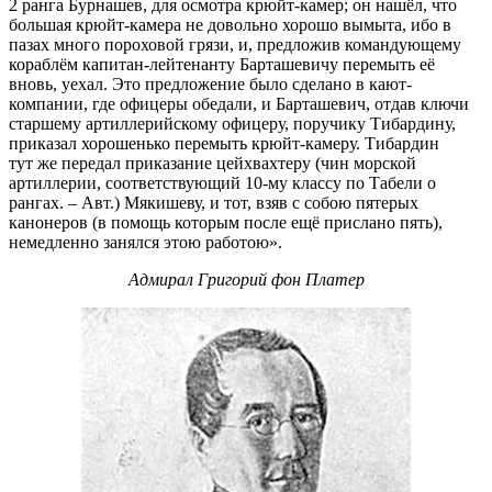
2 ранга Бурнашев, для осмотра крюйт-камер; он нашёл, что
большая крюйт-камера не довольно хорошо вымыта, ибо в
пазах много пороховой грязи, и, предложив командующему
кораблём капитан-лейтенанту Барташевичу перемыть её
вновь, уехал. Это предложение было сделано в кают-
компании, где офицеры обедали, и Барташевич, отдав ключи
старшему артиллерийскому офицеру, поручику Тибардину,
приказал хорошенько перемыть крюйт-камеру. Тибардин
тут же передал приказание цейхвахтеру (чин морской
артиллерии, соответствующий 10-му классу по Табели о
рангах. – Авт.) Мякишеву, и тот, взяв с собою пятерых
канонеров (в помощь которым после ещё прислано пять),
немедленно занялся этою работою».
Адмирал Григорий фон Платер