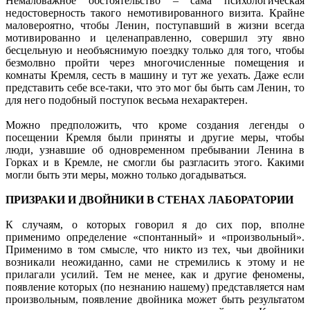
Немаловажное обстоятельство – сама психологическая
недостоверность такого немотивированного визита. Крайне
маловероятно, чтобы Ленин, поступавший в жизни всегда
мотивированно и целенаправленно, совершил эту явно
бесцельную и необъяснимую поездку только для того, чтобы
безмолвно пройти через многочисленные помещения и
комнаты Кремля, сесть в машину и тут же уехать. Даже если
представить себе все-таки, что это мог бы быть сам Ленин, то
для него подобный поступок весьма нехарактерен.
Можно предположить, что кроме создания легенды о
посещении Кремля были приняты и другие меры, чтобы
люди, узнавшие об одновременном пребывании Ленина в
Горках и в Кремле, не смогли бы разгласить этого. Какими
могли быть эти меры, можно только догадываться.
ПРИЗРАКИ И ДВОЙНИКИ В СТЕНАХ ЛАБОРАТОРИИ
К случаям, о которых говорил я до сих пор, вполне
применимо определение «спонтанный» и «произвольный».
Применимо в том смысле, что никто из тех, чьи двойники
возникали неожиданно, сами не стремились к этому и не
прилагали усилий. Тем не менее, как и другие феномены,
появление которых (по незнанию нашему) представляется нам
произвольным, появление двойника может быть результатом