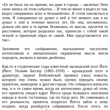
«Ее не было ни на приеме, ни даже в городе, – заключал Твен
свою запись об этом событии. – И тем не менее я видел ее там,
видел совершенно ясно и безошибочно. Я готов поклясться в
этом. Я совершенно не думал о ней в тот момент, как я не
думал о ней в течение многих лет. Но она, несомненно,
думала обо мне в то время. Возможно, ее мысли, пролетев то
расстояние, которое разделяло нас, принесли с собой такой
четкий и приятный образ ее самой. Мне представляется это
так».
Запомним это соображение, высказанное писателем:
интенсивная и эмоционально окрашенная мысль могла
породить, вызвать к жизни двойника.
Как-то в студенческие годы известный ирландский поэт Йитс
(Йитс Уильям Батлер (1865–1939) – ирландский поэт и
драматург, лауреат Нобелевской премии) узнал новость,
которую ему очень нужно было срочно передать своему
приятелю, живущему в другом городе. Он собирался написать
ему, и в то самое время, когда он интенсивно думал об этом,
его приятель увидел вдруг Йитса среди большого скопления
народа в холле гостиницы, где он тогда жил. Не сомневаясь в
его реальности, приятель попросил Йитса зайти к нему
позднее, когда разойдутся собравшиеся. После этого, по