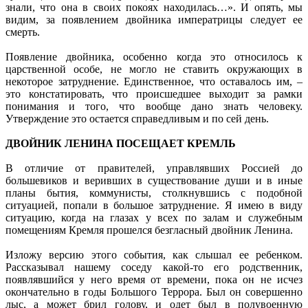
знали, что она в своих покоях находилась…». И опять, мы
видим, за появлением двойника императрицы следует ее
смерть.
Появление двойника, особенно когда это относилось к
царственной особе, не могло не ставить окружающих в
некоторое затруднение. Единственное, что оставалось им, –
это констатировать, что происшедшее выходит за рамки
понимания и того, что вообще дано знать человеку.
Утверждение это остается справедливым и по сей день.
ДВОЙНИК ЛЕНИНА ПОСЕЩАЕТ КРЕМЛЬ
В отличие от правителей, управлявших Россией до
большевиков и веривших в существование души и в иные
планы бытия, коммунисты, столкнувшись с подобной
ситуацией, попали в большое затруднение. Я имею в виду
ситуацию, когда на глазах у всех по залам и служебным
помещениям Кремля прошелся безгласный двойник Ленина.
Изложу версию этого события, как слышал ее ребенком.
Рассказывал нашему соседу какой-то его родственник,
появлявшийся у него время от времени, пока он не исчез
окончательно в годы Большого Террора. Был он совершенно
лыс, а может брил голову, и одет был в полувоенную