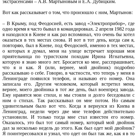
экстрасенсами – А.В. Мартыновым и Е.А. Дубицким.
Вот как рассказывает о том, что произошло с ним, Мартынов:
– В Крыму, под Феодосией, есть завод «Электроприбор», где
одно время я часто бывал в командировках. 2 апреля 1982 года
я находился в Киеве и как раз вспоминал, что очень бы хотел
оказаться в тех местах снова. И вот в тот день, когда сам я,
повторяю, был в Киеве, под Феодосией, именно в тех местах,
о которых я думал, меня на улице встречает хорошая моя
приятельница по туристским походам Ирина Игнатьевна,
которую я знаю много лет. Бросается ко мне, расспрашивает,
что я и как. Я (или, вернее, мой двойник) подробно
рассказываю о себе. Говорю, в частности, что теперь у меня в
Ленинграде появился телефон, и называю его номер. Она
записала его. Другим человеком, который встретил меня,
вернее, моего двойника в тот же день, был военпред завода.
Ему нравятся мои стихи, и мы стояли и долго беседовали с
ним о стихах. Так рассказывал он мне потом. Но самым
удивительным было вот что. Когда я вернулся из Киева в
Ленинград, недели через две мне телефон действительно
установили. И только тогда мне стал известен его номер.
Оказалось, это был тот самый номер, который мой двойник
дал за несколько недель до этого. Как был одет мой двойник?
Я поинтересовался и узнал, что одет он был так же, как я в то