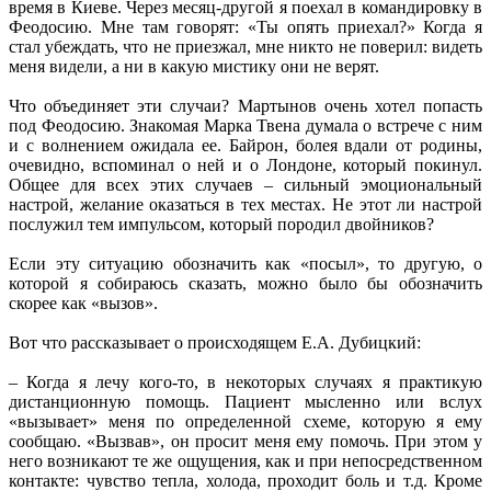
время в Киеве. Через месяц-другой я поехал в командировку в
Феодосию. Мне там говорят: «Ты опять приехал?» Когда я
стал убеждать, что не приезжал, мне никто не поверил: видеть
меня видели, а ни в какую мистику они не верят.
Что объединяет эти случаи? Мартынов очень хотел попасть
под Феодосию. Знакомая Марка Твена думала о встрече с ним
и с волнением ожидала ее. Байрон, болея вдали от родины,
очевидно, вспоминал о ней и о Лондоне, который покинул.
Общее для всех этих случаев – сильный эмоциональный
настрой, желание оказаться в тех местах. Не этот ли настрой
послужил тем импульсом, который породил двойников?
Если эту ситуацию обозначить как «посыл», то другую, о
которой я собираюсь сказать, можно было бы обозначить
скорее как «вызов».
Вот что рассказывает о происходящем Е.А. Дубицкий:
– Когда я лечу кого-то, в некоторых случаях я практикую
дистанционную помощь. Пациент мысленно или вслух
«вызывает» меня по определенной схеме, которую я ему
сообщаю. «Вызвав», он просит меня ему помочь. При этом у
него возникают те же ощущения, как и при непосредственном
контакте: чувство тепла, холода, проходит боль и т.д. Кроме