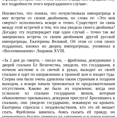
все подробности этого неразгаданного случая».
Неизвестно, что поняла, что почувствовала императрица в
миг встречи со своим двойником, но слова ее: «Это моя
смерть!» исполнились вскоре и точно. Существует ли связь
между этой встречей и тем, что она увидела своего двойника?
Догадку эту подтверждает еще один случай – точно так же
завершилась встреча со своим двойником другой русской
императрицы, Екатерины Великой. Об этом со слов своих
подданных, вхожих во дворец императрицы, упоминал в
«Воспоминаниях» Людовик XVIII.
«За 2 дня до смерти, – писал он, – фрейлины, дежурившие у
дверей спальни Ее Величества, увидели, что государыня, в
ночном костюме и со свечой в руках, выходит из своей
спальни и идет по направлению к тронной зале и входит туда.
Сперва они были очень удивлены таким странным и поздним
выходом, а вскоре начали тревожиться ее продолжительным
отсутствием. Каково же было их изумление, когда они
услыхали из спальни государыни звонок, которым
обыкновенно призывалась дежурная прислуга! Бросившись в
спальню, они увидели государыню, лежавшую на кровати.
Екатерина спросила с неудовольствием, кто это ей мешает
спать. Фрейлины замялись, боясь сказать ей правду, но
императрица быстро заметила их смущение и в конце концов