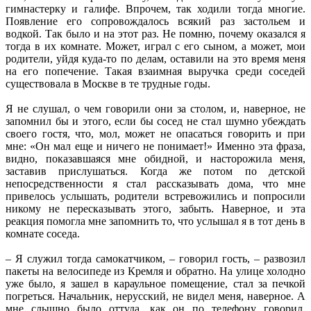
гимнастерку и галифе. Впрочем, так ходили тогда многие.
Появление его сопровождалось всякий раз застольем и
водкой. Так было и на этот раз. Не помню, почему оказался я
тогда в их комнате. Может, играл с его сыном, а может, мои
родители, уйдя куда-то по делам, оставили на это время меня
на его попечение. Такая взаимная выручка среди соседей
существовала в Москве в те трудные годы.
Я не слушал, о чем говорили они за столом, и, наверное, не
запомнил бы и этого, если бы сосед не стал шумно убеждать
своего гостя, что, мол, может не опасаться говорить и при
мне: «Он мал еще и ничего не понимает!» Именно эта фраза,
видно, показавшаяся мне обидной, и насторожила меня,
заставив прислушаться. Когда же потом по детской
непосредственности я стал рассказывать дома, что мне
привелось услышать, родители встревожились и попросили
никому не пересказывать этого, забыть. Наверное, и эта
реакция помогла мне запомнить то, что услышал я в тот день в
комнате соседа.
– Я служил тогда самокатчиком, – говорил гость, – развозил
пакеты на велосипеде из Кремля и обратно. На улице холодно
уже было, я зашел в караульное помещение, стал за печкой
погреться. Начальник, нерусский, не видел меня, наверное. А
мне слышно было оттуда, как он по телефону говорил.