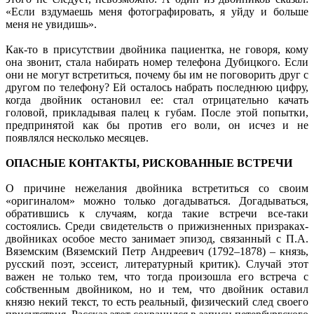
«Если вздумаешь меня фотографировать, я уйду и больше
меня не увидишь».
Как-то в присутствии двойника пациентка, не говоря, кому
она звонит, стала набирать номер телефона Дубицкого. Если
они не могут встретиться, почему бы им не поговорить друг с
другом по телефону? Ей осталось набрать последнюю цифру,
когда двойник остановил ее: стал отрицательно качать
головой, прикладывая палец к губам. После этой попытки,
предпринятой как бы против его воли, он исчез и не
появлялся несколько месяцев.
ОПАСНЫЕ КОНТАКТЫ, РИСКОВАННЫЕ ВСТРЕЧИ
О причине нежелания двойника встретиться со своим
«оригиналом» можно только догадываться. Догадываться,
обратившись к случаям, когда такие встречи все-таки
состоялись. Среди свидетельств о прижизненных призраках-
двойниках особое место занимает эпизод, связанный с П.А.
Вяземским (Вяземский Петр Андреевич (1792–1878) – князь,
русский поэт, эссеист, литературный критик). Случай этот
важен не только тем, что тогда произошла его встреча с
собственным двойником, но и тем, что двойник оставил
князю некий текст, то есть реальный, физический след своего