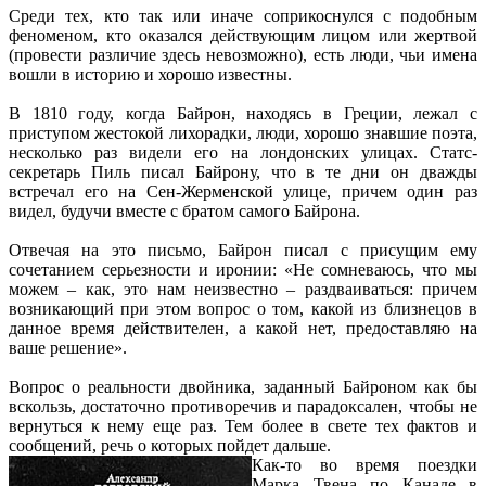
Среди тех, кто так или иначе соприкоснулся с подобным
феноменом, кто оказался действующим лицом или жертвой
(провести различие здесь невозможно), есть люди, чьи имена
вошли в историю и хорошо известны.
В 1810 году, когда Байрон, находясь в Греции, лежал с
приступом жестокой лихорадки, люди, хорошо знавшие поэта,
несколько раз видели его на лондонских улицах. Статс-
секретарь Пиль писал Байрону, что в те дни он дважды
встречал его на Сен-Жерменской улице, причем один раз
видел, будучи вместе с братом самого Байрона.
Отвечая на это письмо, Байрон писал с присущим ему
сочетанием серьезности и иронии: «Не сомневаюсь, что мы
можем – как, это нам неизвестно – раздваиваться: причем
возникающий при этом вопрос о том, какой из близнецов в
данное время действителен, а какой нет, предоставляю на
ваше решение».
Вопрос о реальности двойника, заданный Байроном как бы
вскользь, достаточно противоречив и парадоксален, чтобы не
вернуться к нему еще раз. Тем более в свете тех фактов и
сообщений, речь о которых пойдет дальше.
Как-то во время поездки
Марка Твена по Канаде в