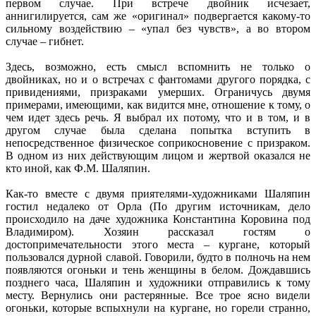
первом случае. При встрече двойник исчезает,
аннигилируется, сам же «оригинал» подвергается какому-то
сильному воздействию – «упал без чувств», а во втором
случае – гибнет.
Здесь, возможно, есть смысл вспомнить не только о
двойниках, но и о встречах с фантомами другого порядка, с
привидениями, призраками умерших. Ограничусь двумя
примерами, имеющими, как видится мне, отношение к тому, о
чем идет здесь речь. Я выбрал их потому, что и в том, и в
другом случае была сделана попытка вступить в
непосредственное физическое соприкосновение с призраком.
В одном из них действующим лицом и жертвой оказался не
кто иной, как Ф.М. Шаляпин.
Как-то вместе с двумя приятелями-художниками Шаляпин
гостил недалеко от Орла (По другим источникам, дело
происходило на даче художника Константина Коровина под
Владимиром). Хозяин рассказал гостям о
достопримечательности этого места – кургане, который
пользовался дурной славой. Говорили, будто в полночь на нем
появляются огоньки и тень женщины в белом. Дождавшись
позднего часа, Шаляпин и художники отправились к тому
месту. Вернулись они растерянные. Все трое ясно видели
огоньки, которые вспыхнули на кургане, но горели странно,