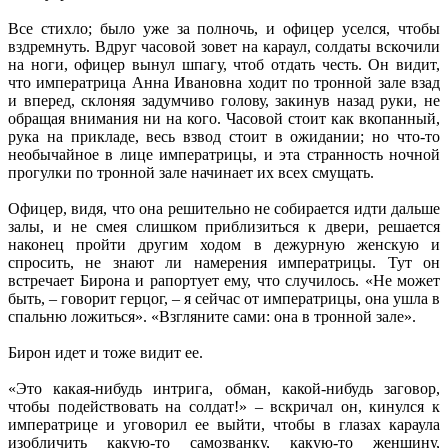
Все стихло; было уже за полночь, и офицер уселся, чтобы
вздремнуть. Вдруг часовой зовет на караул, солдаты вскочили
на ноги, офицер вынул шпагу, чтоб отдать честь. Он видит,
что императрица Анна Ивановна ходит по тронной зале взад
и вперед, склоняя задумчиво голову, закинув назад руки, не
обращая внимания ни на кого. Часовой стоит как вкопанный,
рука на прикладе, весь взвод стоит в ожидании; но что-то
необычайное в лице императрицы, и эта странность ночной
прогулки по тронной зале начинает их всех смущать.
Офицер, видя, что она решительно не собирается идти дальше
залы, и не смея слишком приблизиться к двери, решается
наконец пройти другим ходом в дежурную женскую и
спросить, не знают ли намерения императрицы. Тут он
встречает Бирона и рапортует ему, что случилось. «Не может
быть, – говорит герцог, – я сейчас от императрицы, она ушла в
спальню ложиться». «Взгляните сами: она в тронной зале».
Бирон идет и тоже видит ее.
«Это какая-нибудь интрига, обман, какой-нибудь заговор,
чтобы подействовать на солдат!» – вскричал он, кинулся к
императрице и уговорил ее выйти, чтобы в глазах караула
изобличить какую-то самозванку, какую-то женщину,