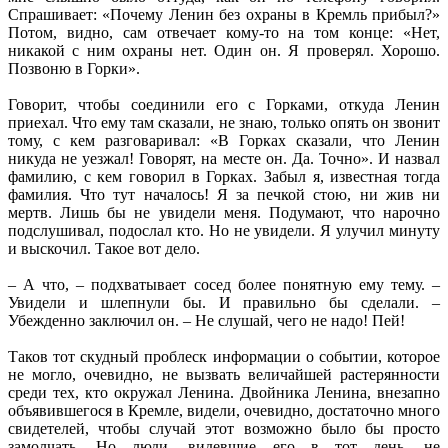
Спрашивает: «Почему Ленин без охраны в Кремль прибыл?»
Потом, видно, сам отвечает кому-то на том конце: «Нет,
никакой с ним охраны нет. Один он. Я проверял. Хорошо.
Позвоню в Горки».
Говорит, чтобы соединили его с Горками, откуда Ленин
приехал. Что ему там сказали, не знаю, только опять он звонит
тому, с кем разговаривал: «В Горках сказали, что Ленин
никуда не уезжал! Говорят, на месте он. Да. Точно». И назвал
фамилию, с кем говорил в Горках. Забыл я, известная тогда
фамилия. Что тут началось! Я за печкой стою, ни жив ни
мертв. Лишь бы не увидели меня. Подумают, что нарочно
подслушивал, подослал кто. Но не увидели. Я улучил минуту
и выскочил. Такое вот дело.
– А что, – подхватывает сосед более понятную ему тему. –
Увидели и шлепнули бы. И правильно бы сделали. –
Убежденно заключил он. – Не слушай, чего не надо! Пей!
Таков тот скудный проблеск информации о событии, которое
не могло, очевидно, не вызвать величайшей растерянности
среди тех, кто окружал Ленина. Двойника Ленина, внезапно
объявившегося в Кремле, видели, очевидно, достаточно много
свидетелей, чтобы случай этот возможно было бы просто
замолчать. Но люди, видевшие его в тот день, не