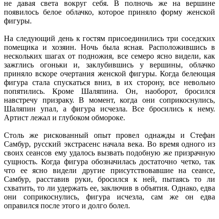
не давая света вокруг себя. В полночь же на вершине
появилось белое облачко, которое приняло форму женской
фигуры.
На следующий день к гостям присоединились три соседских
помещика и хозяин. Ночь была ясная. Расположившись в
нескольких шагах от подножия, все семеро ясно видели, как
зажглись огоньки и, заклубившись у вершины, облачко
приняло вскоре очертания женской фигуры. Когда белеющая
фигура стала спускаться вниз, в их сторону, все невольно
попятились. Кроме Шаляпина. Он, наоборот, бросился
навстречу призраку. В момент, когда они соприкоснулись,
Шаляпин упал, а фигура исчезла. Все бросились к нему.
Артист лежал и глубоком обмороке.
Столь же рискованный опыт провел однажды и Стефан
Самбур, русский экстрасенс начала века. Во время одного из
своих сеансов ему удалось вызвать подобную же призрачную
сущность. Когда фигура обозначилась достаточно четко, так
что ее ясно видели другие присутствовавшие на сеансе,
Самбур, расставив руки, бросился к ней, пытаясь то ли
схватить, то ли удержать ее, заключив в объятия. Однако, едва
они соприкоснулись, фигура исчезла, сам же он едва
оправился после этого и долго болел.