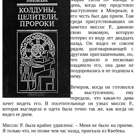
день, когда ему предстояло
выступление в Монреале, в
его честь был дан прием. Там
среди присутствовавших он
заметил миссис Р., давнюю
свою знакомую, которую
потерял из виду лет двадцать
назад. Он видел ее совсем
рядом, разговаривающей с
другими приглашенными, но,
что удивило и несколько
озадачило его, она даже не
поздоровалась и не подошла к
нему.
Вечером, когда он готовился
к выступлению, ему
передали, что какая-то дама
хочет видеть его. В посетительнице он узнал миссис Р.,
которая выглядела и одета была точно так же, как когда он
видел ее днем.
Миссис Р. была крайне удивлена: – Меня не было на приеме.
Я только что, не позже чем час назад, приехала из Квебека.