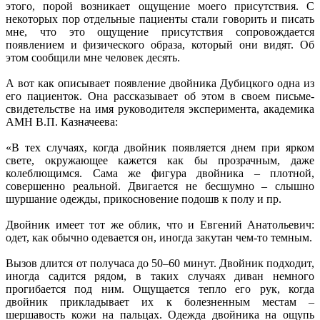
этого, порой возникает ощущение моего присутствия. С
некоторых пор отдельные пациенты стали говорить и писать
мне, что это ощущение присутствия сопровождается
появлением и физического образа, который они видят. Об
этом сообщили мне человек десять.
А вот как описывает появление двойника Дубицкого одна из
его пациенток. Она рассказывает об этом в своем письме-
свидетельстве на имя руководителя эксперимента, академика
АМН В.П. Казначеева:
«В тех случаях, когда двойник появляется днем при ярком
свете, окружающее кажется как бы прозрачным, даже
колеблющимся. Сама же фигура двойника – плотной,
совершенно реальной. Двигается не бесшумно – слышно
шуршание одежды, прикосновение подошв к полу и пр.
Двойник имеет тот же облик, что и Евгений Анатольевич:
одет, как обычно одевается он, иногда закутан чем-то темным.
Вызов длится от получаса до 50–60 минут. Двойник подходит,
иногда садится рядом, в таких случаях диван немного
прогибается под ним. Ощущается тепло его рук, когда
двойник прикладывает их к болезненным местам –
шершавость кожи на пальцах. Одежда двойника на ощупь