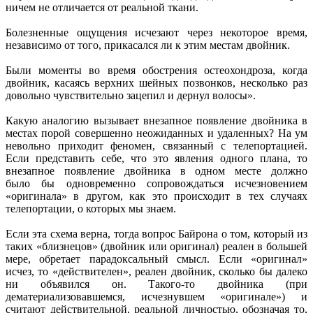
ничем не отличается от реальной ткани.
Болезненные ощущения исчезают через некоторое время,
независимо от того, прикасался ли к этим местам двойник.
Были моменты во время обострения остеохондроза, когда
двойник, касаясь верхних шейных позвонков, несколько раз
довольно чувствительно зацепил и дернул волосы».
Какую аналогию вызывает внезапное появление двойника в
местах порой совершенно неожиданных и удаленных? На ум
невольно приходит феномен, связанный с телепортацией.
Если представить себе, что это явления одного плана, то
внезапное появление двойника в одном месте должно
было бы одновременно сопровождаться исчезновением
«оригинала» в другом, как это происходит в тех случаях
телепортации, о которых мы знаем.
Если эта схема верна, тогда вопрос Байрона о том, который из
таких «близнецов» (двойник или оригинал) реален в большей
мере, обретает парадоксальный смысл. Если «оригинал»
исчез, то «действителен», реален двойник, сколько бы далеко
ни объявился он. Такого-то двойника (при
дематериализовавшемся, исчезнувшем «оригинале») и
считают действительной, реальной личностью, обозначая то,