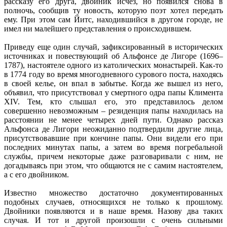
рассказу его друга, двойник исчез, но появился снова в
полночь, сообщив ту новость, которую поэт хотел передать
ему. При этом сам Йитс, находившийся в другом городе, не
имел ни малейшего представления о происходившем.
Приведу еще один случай, зафиксированный в исторических
источниках и повествующий об Альфонсе де Лигоре (1696–
1787), настоятеле одного из католических монастырей. Как-то
в 1774 году во время многодневного сурового поста, находясь
в своей келье, он впал в забытье. Когда же вышел из него,
объявил, что присутствовал у смертного одра папы Климента
XIV. Тем, кто слышал его, это представилось делом
совершенно невозможным – резиденция папы находилась на
расстоянии не менее четырех дней пути. Однако рассказ
Альфонса де Лигори неожиданно подтвердили другие лица,
присутствовавшие при кончине папы. Они видели его при
последних минутах папы, а затем во время погребальной
службы, причем некоторые даже разговаривали с ним, не
догадываясь при этом, что общаются не с самим настоятелем,
а с его двойником.
Известно множество достаточно документированных
подобных случаев, относящихся не только к прошлому.
Двойники появляются и в наше время. Назову два таких
случая. И тот и другой произошли с очень сильными