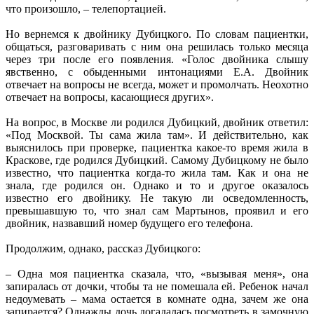
что произошло, – телепортацией.
Но вернемся к двойнику Дубицкого. По словам пациентки,
общаться, разговаривать с ним она решилась только месяца
через три после его появления. «Голос двойника слышу
явственно, с обыденными интонациями Е.А. Двойник
отвечает на вопросы не всегда, может и промолчать. Неохотно
отвечает на вопросы, касающиеся других».
На вопрос, в Москве ли родился Дубицкий, двойник ответил:
«Под Москвой. Ты сама жила там». И действительно, как
выяснилось при проверке, пациентка какое-то время жила в
Краскове, где родился Дубицкий. Самому Дубицкому не было
известно, что пациентка когда-то жила там. Как и она не
знала, где родился он. Однако и то и другое оказалось
известно его двойнику. Не такую ли осведомленность,
превышавшую то, что знал сам Мартынов, проявил и его
двойник, назвавший номер будущего его телефона.
Продолжим, однако, рассказ Дубицкого:
– Одна моя пациентка сказала, что, «вызывая меня», она
запиралась от дочки, чтобы та не помешала ей. Ребенок начал
недоумевать – мама остается в комнате одна, зачем же она
запирается? Однажды дочь догадалась посмотреть в замочную