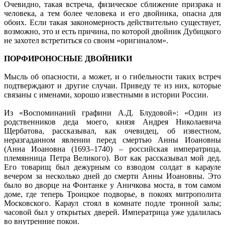
Очевидно, такая встреча, физическое сближение призрака и
человека, а тем более человека и его двойника, опасна для
обоих. Если такая закономерность действительно существует,
возможно, это и есть причина, по которой двойник Дубицкого
не захотел встретиться со своим «оригиналом».
ПОРФИРОНОСНЫЕ ДВОЙНИКИ
Мысль об опасности, а может, и о гибельности таких встреч
подтверждают и другие случаи. Приведу те из них, которые
связаны с именами, хорошо известными в истории России.
Из «Воспоминаний графини А.Д. Блудовой»: «Один из
родственников деда моего, князя Андрея Николаевича
Щербатова, рассказывал, как очевидец, об известном,
неразгаданном явлении перед смертью Анны Иоановны
(Анна Иоановна (1693–1740) – российская императрица,
племянница Петра Великого). Вот как рассказывал мой дед.
Его товарищ был дежурным со взводом солдат в карауле
вечером за несколько дней до смерти Анны Иоановны. Это
было во дворце на Фонтанке у Аничкова моста, в том самом
доме, где теперь Троицкое подворье, в покоях митрополита
Московского. Караул стоял в комнате подле тронной залы;
часовой был у открытых дверей. Императрица уже удалилась
во внутренние покои.