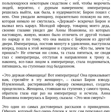
пользующуюся некоторым сходством с ней, чтобы морочить
людей, вероятно, с дурным намерением; императрица
решилась выйти, как была, в нудермантеле; Бирон пошел с
нею. Они увидали женщину, поразительно похожую на нее,
которая нимало не смутилась. «Дерзкая!» вскричал Бирон и
вызвал весь караул. Молодой офицер, товарищ моего деда,
своими глазами увидел две Анны Иоановны, из которых
настоящую, живую, можно было отличить от другой только
по наряду и по тому, что она вышла с Бироном из другой
двери. Императрица, постояв минуту в удивлении, выступила
вперед, пошла к этой женщине и спросила: «Кто ты, зачем ты
пришла?» Не отвечая ни слова, та стала пятиться, не сводя
глаз с императрицы, отступая в направлении к трону и,
наконец, все-таки лицом к императрице, стала подниматься,
пятившись, на ступеньки под балдахином.
«Это дерзкая обманщица! Вот императрица! Она приказывает
вам, стреляйте в эту женщину», – сказал Бирон взводу.
Изумленный, растерявшийся офицер скомандовал, солдаты
прицелились. Женщина, стоявшая на ступенях у самого трона,
обратила глаза еще раз на императрицу и исчезла. Анна
Иоановна повернулась к Бирону, сказала: «Это моя смерть!»
Это один из самых достоверных рассказов о привидении.
Офицер, который был очень близок к деду, сам передавал ему