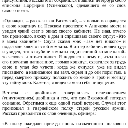
присутствия. Рассказ этот сохранился в записи петербургского
епископа Порфирия (Успенского), сделавшего ее со слов
самого поэта.
«Однажды, – рассказывал Вяземский, – я ночью возвращался
в свою квартиру на Невском проспекте у Аничкова моста и
увидел яркий свет в окнах своего кабинета. Не зная, отчего
так произошло, вхожу в дом и спрашиваю своего слугу: «Кто
в моем кабинете?» Слуга сказал мне: «Там нет никого» и
подал мне ключ от этой комнаты. Я отпер кабинет, вошел туда
и увидел, что в глубине комнаты сидит спиной ко мне какой-
то человек и что-то пишет. Я подошел к нему и, из-за плеча
его прочитав написанное, громко крикнул, схватился за грудь
свою и упал без чувств; когда же очнулся, уже не видел
писавшего, а написанное им взял, скрыл и до сей поры таю, а
перед смертью прикажу положить со мною в гроб и могилу
эту тайну мою. Кажется, я видел самого себя пишущего».
Встреча с двойником завершилась исчезновением
(уничтожением) двойника и тем, что сам Вяземский потерял
сознание. Обратимся к еще одной такой встрече. Случай этот
произошел в гвардейском полку старой русской армии.
Рассказ приводится со слов очевидца, офицера:
«В полку ожидали приезда вновь назначенного полкового