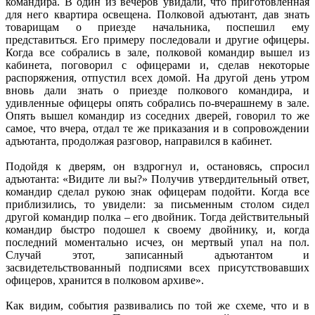
командира. В один из вечеров увидали, что приготовленная
для него квартира освещена. Полковой адъютант, дав знать
товарищам о приезде начальника, поспешил ему
представиться. Его примеру последовали и другие офицеры.
Когда все собрались в зале, полковой командир вышел из
кабинета, поговорил с офицерами и, сделав некоторые
распоряжения, отпустил всех домой. На другой день утром
вновь дали знать о приезде полкового командира, и
удивленные офицеры опять собрались по-вчерашнему в зале.
Опять вышел командир из соседних дверей, говорил то же
самое, что вчера, отдал те же приказания и в сопровождении
адъютанта, продолжая разговор, направился в кабинет.
Подойдя к дверям, он вздрогнул и, остановясь, спросил
адъютанта: «Видите ли вы?» Получив утвердительный ответ,
командир сделал рукою знак офицерам подойти. Когда все
приблизились, то увидели: за письменным столом сидел
другой командир полка – его двойник. Тогда действительный
командир быстро подошел к своему двойнику, и, когда
последний моментально исчез, он мертвый упал на пол.
Случай этот, записанный адъютантом и
засвидетельствованный подписями всех присутствовавших
офицеров, хранится в полковом архиве».
Как видим, события развивались по той же схеме, что и в