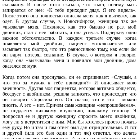
скважину. И после этого сказала, что знает, почему мать
запирается от нее: «К тебе приходит дядя. Я его видела».
После этого она полностью описала меня, как я выгляжу, как
одет. В другом случае, в Новосибирске, женщина так же
«вызвала» меня. Появился, как это бывало не раз, мой
двойник, стал с ней работать, и она уснула. Подчеркну одно
важное обстоятельство. В каждом третьем случае, когда
появляется мой двойник, пациент «отключается» или
засыпает так быстро, что это равносильно тому, как если бы
он вдруг потерял сознание. В случае, о котором я говорю,
когда она «вызывала» меня и появился мой двойник, дома
оказался ее муж.
Когда потом она проснулась, он ее спрашивает: «Слушай, а
что это за мужик к тебе приходил?» И описывает мою
внешность. Другая моя пациентка, которая активно общается,
беседует с двойником, решила записать, что происходит, что
он говорит. Спросила его. Он сказал, это и это – можно
писать. А это – нет. Причем сама женщина «непрошибаемая»,
не поддается никакому внушению, никакому гипнозу. Я
попросил ее и другую женщину спросить моего двойника,
могу ли я встретиться с ним. Мне бы хотелось просто пожать
ему руку. Но и там и там ответ был дан отрицательный. И тот
и другой (или это был один и тот же) ответил, что делать
этого не следует, невозможно. А один из двойников сказал: