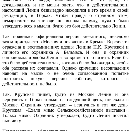
догадывались и не могли знать, что в действительности
настоящий Ленин безвыездно находился в это время в своей
резиденции, в Горках. Чтобы правда о странном этом,
немарксистском эпизоде не вышла наружу, нужно было
утвердить всех в мысли, будто это был действительно Ленин.
Так появилась официальная версия внезапного, неведомо
зачем приезда его в Москву и появления в Кремле. Версия эта
отражена в воспоминаниях вдовы Ленина Н.К. Крупской и
личного его охранника А. Бельмаса. И она, и охранник
сопровождали якобы Ленина во время этого визита. Если бы
это было действительно так, логично было бы ожидать, чтобы
оба рассказа их совпадали. Однако кричащие несовпадения
наводят на мысль о не очень согласованной попытке
построить некую версию события, которого в
действительности не было.
Так, Крупская пишет, будто из Москвы Ленин и она
вернулись в Горки только на следующий день, ночевали в
Москве. Охранник утверждает – вернулись в тот же день.
Крупская: «Ехали мимо Сельскохозяйственной выставки».
Только мимо. Охранник утверждает, будто Ленин посетил
выставку.