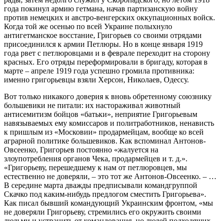
года покинул армию гетмана, начав партизанскую войну
против немецких и австро-венгерских оккупационных войск.
Когда той же осенью по всей Украине полыхнуло
антигетманское восстание, Григорьев со своими отрядами
присоединился к армии Петлюры. Но в конце января 1919
года рвет с петлюровцами и в феврале переходит на сторону
красных. Его отряды переформировали в бригаду, которая в
марте – апреле 1919 года успешно громила противника:
именно григорьевцы взяли Херсон, Николаев, Одессу.
Вот только никакого доверия к вновь обретенному союзнику
большевики не питали: их настораживал животный
антисемитизм бойцов «батьки», неприятие Григорьевым
навязываемых ему комиссаров и политработников, ненависть
к пришлым из «Московии» продармейцам, вообще ко всей
аграрной политике большевиков. Как вспоминал Антонов-
Овсеенко, Григорьев постоянно «жалуется на
злоупотребления органов Чека, продармейцев и т. д.».
«Григорьеву, перешедшему к нам от петлюровцев, мы
естественно не доверяли, – это тот же Антонов-Овсеенко. – …
В середине марта дважды предписывали командгруппой
Скачко под каким-нибудь предлогом сместить Григорьева».
Как писал бывший командующий Украинским фронтом, «мы
не доверяли Григорьеву, стремились его окружить своими
людьми и устранить от командования, но людей подходящих