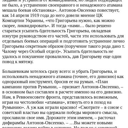
не было, а устранению своенравного и ненадежного атамана
мешала боевая обстановка». Антонов-Овсеенко повествует,
как 14 апреля 1919 года до него довели мнение ЦК
Компартии Украины, «что Григорьева нужно, как можно
скорее, ликвидировать». И тогда «нами… было решено
стараться усыпить бдительность Григорьева, овладевая
изнутри руководством его частей, части эти использовать для
отдельных боевых операций и подготовить устранение лично
Григорьева секретным образом (поручение такого рода дано т.
Чалому через Особый отдел)». Усыпить бдительность не
удалось и покушение провалилось, дав Григорьеву еще один
повод к мятежу.
Большевикам хотелось сразу всего: и убрать Григорьева, и
использовать ненадежного атамана (точнее, его дивизию) как
одноразовый инструмент, бросив ее на румын. «План
кампании против Румынии, – признает Антонов-Овсеенко, –
в основном был составлен в расчете именно на его дивизию.
Нам, в Реввоенсовете фронта, представлялось возможным,
играя на честолюбии «атамана», втянуть его в поход на
Румынию». А уж как играли красиво! «Смотрите – в союзе с
советской властью вы одержали победы мирового смысла,
прославили свое имя. Дорожите этим именем, – расточал
дифирамбы Антонов-Овсеенко. – …Вы можете новыми
великими делами войти в историю. Но только с советской