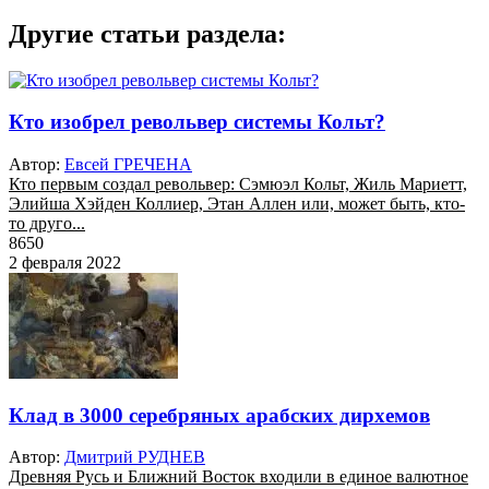
Другие статьи раздела:
Кто изобрел револьвер системы Кольт?
Автор:
Евсей ГРЕЧЕНА
Кто первым создал револьвер: Сэмюэл Кольт, Жиль Мариетт,
Элийша Хэйден Коллиер, Этан Аллен или, может быть, кто-
то друго...
8650
2 февраля 2022
Клад в 3000 серебряных арабских дирхемов
Автор:
Дмитрий РУДНЕВ
Древняя Русь и Ближний Восток входили в единое валютное