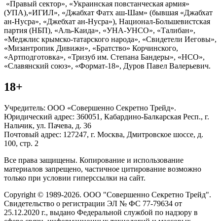
«Правый сектор», «Украинская повстанческая армия»
(УПА),«ИГИЛ», «Джабхат Фатх аш-Шам» (бывшая «Джабхат
ан-Нусра», «Джебхат ан-Нусра»), Национал-Большевистская
партия (НБП), «Аль-Каида», «УНА-УНСО», «Талибан»,
«Меджлис крымско-татарского народа», «Свидетели Иеговы»,
«Мизантропик Дивижн», «Братство» Корчинского,
«Артподготовка», «Тризуб им. Степана Бандеры», «НСО»,
«Славянский союз», «Формат-18», Дуров Павел Валерьевич.
18+
Учредитель: ООО «Совершенно Секретно Трейд».
Юридический адрес: 360051, Кабардино-Балкарская Респ., г.
Нальчик, ул. Пачева, д. 36
Почтовый адрес: 127247, г. Москва, Дмитровское шоссе, д.
100, стр. 2
Все права защищены. Копирование и использование
материалов запрещено, частичное цитирование возможно
только при условии гиперссылки на сайт.
Copyright © 1989-2026. ООО "Совершенно Секретно Трейд".
Свидетельство о регистрации ЭЛ № ФС 77-79634 от
25.12.2020 г., выдано Федеральной службой по надзору в