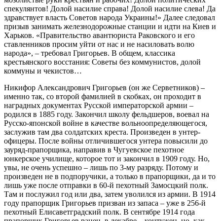
спекулянтов! Долой насилие справа! Долой насилие слева! Да
здравствует власть Советов народа Украины!» Далее следовал
призыв занимать железнодорожные станции и идти на Киев и
Харьков. «Правительство авантюриста Раковского и его
ставленников просим уйти от нас и не насиловать волю
народа», – требовал Григорьев. В общем, классика
крестьянского восстания: Советы без коммунистов, долой
коммуны и чекистов…
Никифор Александрович Григорьев (он же Серветников) –
именно так, со второй фамилией в скобках, он проходит в
наградных документах Русской императорской армии –
родился в 1885 году. Закончил школу фельдшеров, воевал на
Русско-японской войне в качестве вольноопределяющегося,
заслужив там два солдатских креста. Произведен в унтер-
офицеры. После войны отличившегося унтера повысили до
зауряд-прапорщика, направив в Чугуевское пехотное
юнкерское училище, которое тот и закончил в 1909 году. Но,
увы, не очень успешно – лишь по 3-му разряду. Потому и
произведен не в подпоручики, а только в прапорщики, да и то
лишь уже после отправки в 60-й пехотный Замосцкий полк.
Там и послужил год или два, затем уволился из армии. В 1914
году прапорщик Григорьев призван из запаса – уже в 256-й
пехотный Елисаветградский полк. В сентябре 1914 года
прапорщик Григорьев ранен, в декабре – контужен, но, как