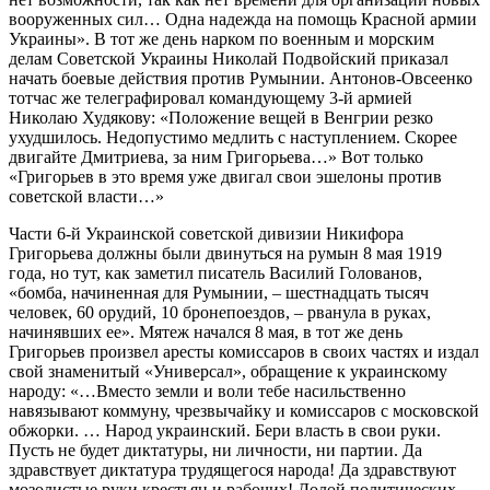
вооруженных сил… Одна надежда на помощь Красной армии
Украины». В тот же день нарком по военным и морским
делам Советской Украины Николай Подвойский приказал
начать боевые действия против Румынии. Антонов-Овсеенко
тотчас же телеграфировал командующему 3-й армией
Николаю Худякову: «Положение вещей в Венгрии резко
ухудшилось. Недопустимо медлить с наступлением. Скорее
двигайте Дмитриева, за ним Григорьева…» Вот только
«Григорьев в это время уже двигал свои эшелоны против
советской власти…»
Части 6-й Украинской советской дивизии Никифора
Григорьева должны были двинуться на румын 8 мая 1919
года, но тут, как заметил писатель Василий Голованов,
«бомба, начиненная для Румынии, – шестнадцать тысяч
человек, 60 орудий, 10 бронепоездов, – рванула в руках,
начинявших ее». Мятеж начался 8 мая, в тот же день
Григорьев произвел аресты комиссаров в своих частях и издал
свой знаменитый «Универсал», обращение к украинскому
народу: «…Вместо земли и воли тебе насильственно
навязывают коммуну, чрезвычайку и комиссаров с московской
обжорки. … Народ украинский. Бери власть в свои руки.
Пусть не будет диктатуры, ни личности, ни партии. Да
здравствует диктатура трудящегося народа! Да здравствуют
мозолистые руки крестьян и рабочих! Долой политических