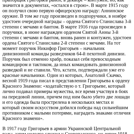
значится в документах, «остался в строю». В марте 1915 году
он получил свою первую офицерскую награду: Аннинское
оружие. В том же году произведен в подпоручики, в ноябре
удостоен очередной награды – ордена Святого Станислава 3-й
степени с мечами и бантом. В марте 1916 года произведен в
поручики, в июне награжден орденом Святой Анны 3-й
степени с мечами и бантом, вновь ранен и контужен, удостоен
ордена Святого Станислава 2-й степени с мечами. На тот
момент поручик Никифор Григорьев – начальник
дивизионной команды разведчиков 64-й пехотной дивизии.
Поручик был отменно храбр, показал себя превосходным
командиром и тактиком, да иных командовать дивизионной
разведкой и не ставили. Что, кстати, подтверждали уже его
красные начальники. Один из которых, Анатолий Скачко,
весной 1919 года писал в представлении Григорьева к ордену
Красного Знамени: «ходатайствую о т. Григорьеве, который
лично подавал примеры мужества, все время участвуя в боях
на передовой линии, причем под ним было убито две лошади
и его одежда была прострелена в нескольких местах и
который своим искусством добился победы над сильнейшим
противником с малыми потерями, наградить знаками отличия
Красного знамени».
В 1917 году Григорьев в армии Украинской Центральной
рады, затем недолго служил у Скоропадского, но летом 1918