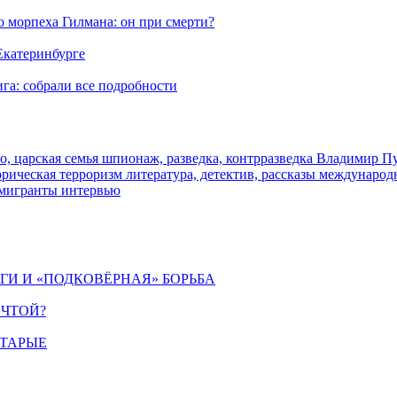
морпеха Гилмана: он при смерти?
 Екатеринбурге
га: собрали все подробности
о, царская семья
шпионаж, разведка, контрразведка
Владимир П
торическая
терроризм
литература, детектив, рассказы
международ
 мигранты
интервью
ИГИ И «ПОДКОВЁРНАЯ» БОРЬБА
ЕЧТОЙ?
СТАРЫЕ