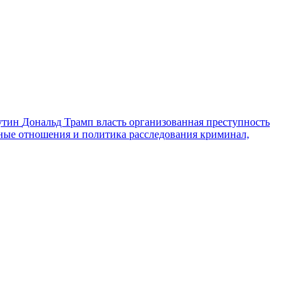
утин
Дональд Трамп
власть
организованная преступность
ные отношения и политика
расследования
криминал,