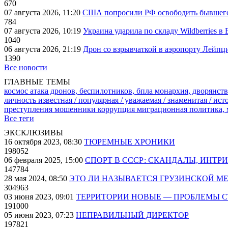
670
07 августа 2026, 11:20
США попросили РФ освободить бывшего 
784
07 августа 2026, 10:19
Украина ударила по складу Wildberries в
1040
06 августа 2026, 21:19
Дрон со взрывчаткой в аэропорту Лейпци
1390
Все новости
ГЛАВНЫЕ ТЕМЫ
космос
атака дронов, беспилотников, бпла
монархия, дворянств
личность известная / популярная / уважаемая / знаменитая / ис
преступления
мошенники
коррупция
миграционная политика,
Все теги
ЭКСКЛЮЗИВЫ
16 октября 2023, 08:30
ТЮРЕМНЫЕ ХРОНИКИ
198052
06 февраля 2025, 15:00
СПОРТ В СССР: СКАНДАЛЫ, ИНТР
147784
28 мая 2024, 08:50
ЭТО ЛИ НАЗЫВАЕТСЯ ГРУЗИНСКОЙ М
304963
03 июня 2023, 09:01
ТЕРРИТОРИИ НОВЫЕ — ПРОБЛЕМЫ 
191000
05 июня 2023, 07:23
НЕПРАВИЛЬНЫЙ ДИРЕКТОР
197821