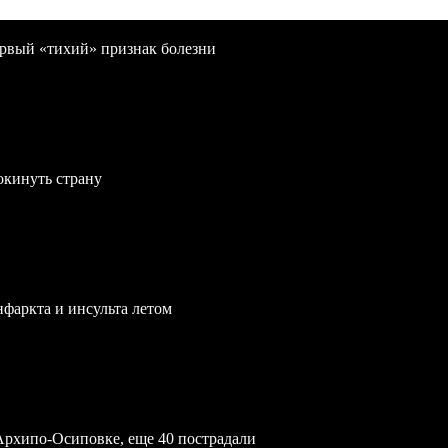
первый «тихий» признак болезни
окинуть страну
нфаркта и инсульта летом
Архипо-Осиповке, еще 40 пострадали