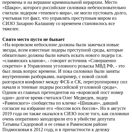
перемены и на вершине криминальной иерархии. Место
«Шакро», которого российские силовики небезосновательно
считали лидером «теневого мира», не могло пустовать долго,
учитывая тот факт, что управлять преступным миром из
СИЗО Захарию Калашову со временем становилось все
тяжелее.
Свято место пусто не бывает
«На воровском небосклоне должны были зажечься новые
звезды, всем известные лидеры преступной среды, которые
обязательно должны были начать искать нового лидера т.н.
«славянских кланов», - говорит источник «Совершенно
секретно» в Управлении уголовного розыска МВД РФ, - это
был лишь вопрос времени. И пока силовики были заняты
внутренними разборками, например, с новой силой
разгорался конфликт между ФСБ и СК, перегруппировку сил
начали и теневые лидеры российской уголовной среды».
Одним из главных претендентов на «воровской пост номер
один» долгое время считался Олег Медведев, лидер
«Раменского» сообщества по кличке «Шишкан», давший
согласие на избрание его «боссом всех боссов». Но в августе
2019 года он также оказался в СИЗО после того, как силовики
очень оперативно заподозрили его в убийстве депутата
Татьяны Сидоровой и ее семьи в Раменском районе
Подмосковья в 2012 году, и в причастности к дележу