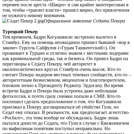
перемен после ареста «Шакро» и сам крайне заинтересован в
том, чтобы «транзит власти» прошел мирно, без привлечения
не нужного никому внимания.
Официальное заявление Седата Пекера
Турецкий Пекер
Тем временем, Бадри Когуашвили экстренно вылетел в
Стамбул. Ему на помощь неожиданно пришел бывший «вор в
законе» Гурсель Сайфулов («Гурам Ташкентский»). Он
проживает в Турции и отлично знаком с местными лидерами
как криминальной среды, так и бизнеса. Он привел Бадри на
переговоры к Седату Пекеру, чей авторитет в
околополитических кругах Стамбула очень высок. Кто-то
считает Пекера лидером местных теневых сообществ, кто-то –
авторитетным бизнесменом, меценатом и благотворителем,
близким лично к Президенту Реджепу Эрдогану. Во время
встречи Бадри и Пекера была устроена даже небольшая
фотосессия, и почти сразу снимки попали в СМИ. Кто-то
поспешил сделать предположение о том, что Когуашвили
приезжал к Пекеру договариваться об убийстве Гули, но
Седат ему отказал. В реальности, как предполагает агентство
«Росбалт», эта тема вообще не обсуждалась. Бадри лишь
пытался донести до Седата, что Гули в случае с Квежоевичем
по мафиозным понятиям поступил неправильно. Но
окружением Гули эта «встреча в верхах» была истолкована