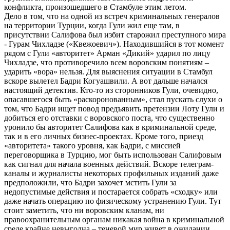
конфликта, произошедшего в Стамбуле этим летом.
Дело в том, что на одной из встреч криминальных генералов
на территории Турции, когда Гули жил еще там, в
присутствии Салифова был избит старожил преступного мира
- Гурам Чихладзе («Квежоевич»). Находившийся в тот момент
рядом с Гули «авторитет» Арман «Дикий» ударил по лицу
Чихладзе, что противоречило всем воровским понятиям –
ударить «вора» нельзя. Для выяснения ситуации в Стамбул
вскоре вылетел Бадри Когуашвили. А вот дальше начался
настоящий детектив. Кто-то из сторонников Гули, очевидно,
опасавшегося быть «раскоронованным», стал пускать слухи о
том, что Бадри ищет повод предъявить претензии Лоту Гули и
добиться его отставки с воровского поста, что существенно
уронило бы авторитет Салифова как в криминальной среде,
так и в его личных бизнес-проектах. Кроме того, приезд
«авторитета» такого уровня, как Бадри, с миссией
переговорщика в Турцию, мог быть использован Салифовым
как сигнал для начала военных действий. Вскоре телеграм-
каналы и журналисты некоторых профильных изданий даже
предположили, что Бадри захочет мстить Гули за
недопустимые действия и постарается собрать «сходку» или
даже начать операцию по физическому устранению Гули. Тут
стоит заметить, что ни воровским кланам, ни
правоохранительным органам никакая война в криминальной
среде крайне невыгодна – теневой мир живет в ожидании