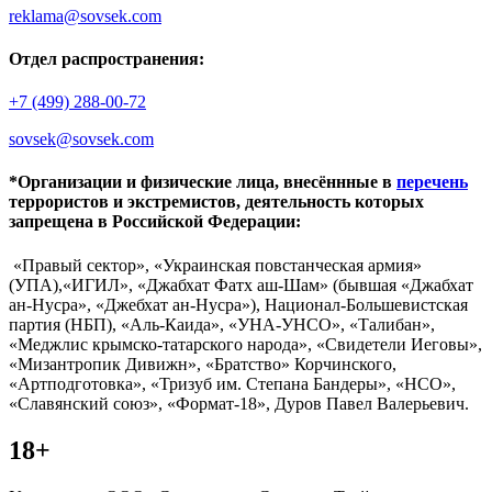
reklama@sovsek.com
Отдел распространения:
+7 (499) 288-00-72
sovsek@sovsek.com
*Организации и физические лица, внесённные в
перечень
террористов и экстремистов, деятельность которых
запрещена в Российской Федерации:
«Правый сектор», «Украинская повстанческая армия»
(УПА),«ИГИЛ», «Джабхат Фатх аш-Шам» (бывшая «Джабхат
ан-Нусра», «Джебхат ан-Нусра»), Национал-Большевистская
партия (НБП), «Аль-Каида», «УНА-УНСО», «Талибан»,
«Меджлис крымско-татарского народа», «Свидетели Иеговы»,
«Мизантропик Дивижн», «Братство» Корчинского,
«Артподготовка», «Тризуб им. Степана Бандеры», «НСО»,
«Славянский союз», «Формат-18», Дуров Павел Валерьевич.
18+