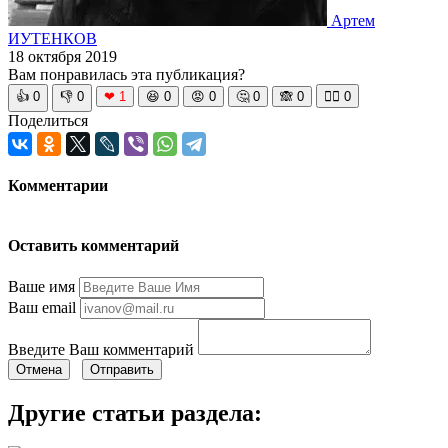
Артем
ИУТЕНКОВ
18 октября 2019
Вам понравилась эта публикация?
👍
0
👎
0
❤
1
😆
0
😡
0
🤔
0
🙈
0
🧘‍♀️
0
Поделиться
Комментарии
Оставить комментарий
Ваше имя
Ваш email
Введите Ваш комментарий
Отмена
Отправить
Другие статьи раздела: