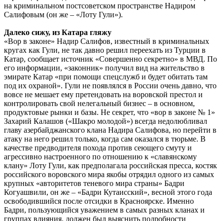
на криминальном постсоветском пространстве Надиром
Салифовым (он же – «Лоту Гули»).
Далеко сижу, из Катара гляжу
«Вор в законе» Надир Салифов, известный в криминальных
кругах как Гули, не так давно решил переехать из Турции в
Катар, сообщает источник «Совершенно секретно» в МВД. По
его информации, «законник» получил вид на жительство в
эмирате Катар «при помощи спецслужб и будет обитать там
под их охраной». Гули не появлялся в России очень давно, что
вовсе не мешает ему претендовать на воровской престол и
контролировать свой нелегальный бизнес – в основном,
продуктовые рынки и базы. Не секрет, что «вор в законе № 1»
Захарий Калашов («Шакро молодой») всегда недолюбливал
главу азербайджанского клана Надира Салифова, но перейти в
атаку на него решил только, когда сам оказался в тюрьме. В
качестве предводителя похода против сеющего смуту и
агрессивно настроенного по отношению к «славянскому
клану» Лоту Гули, как предполагала российская пресса, костяк
российского воровского мира якобы отрядил одного из самых
крупных «авторитетов теневого мира страны» Бадри
Когуашвили, он же – «Бадри Кутаисский», весной этого года
освободившийся после отсидки в Красноярске. Именно
Бадри, пользующийся уважением в самых разных кланах и
группах влияния, должен был выяснить подробности