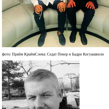
фото: Прайм КраймСлева: Седат Пекер и Бадри Когуашвили