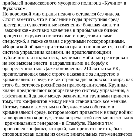
прибылей подмосковного мусорного полигона «Кучино» в
Жуковском.
Но воровской мир страны недолго оставался без лидера.
Стоит заметить, что в последние годы преступная среда
претерпела существенные изменения: большая часть т.н.
«законников» активно вовлечена в прибыльные бизнес-
процессы, окружена политиками и представителями
спецслужб, а также связана с крупными госкорпорациями.
«Воровской общак» при этом исправно пополняется, а гибкая
система управления кланами, не предполагающими
публичность и открытость, научилась мобильно реагировать
на все вызовы власти, направленными на борьбу с
оргпреступностью. Даже обновленная 210-ая статья УК,
предполагающая самое строго наказание за лидерство в
криминальной среде, не так страшна для воровского мира, как
этого бы хотелось российским правоохранителям. Крупные
кланы предпочитают корпоративную систему управления, а
эффективный диалог между различными группами привел к
тому, что конфликтов между ними становилось все меньше.
Потому самым заметным и обсуждаемым событием в
криминальной среде, которое может привести к началу войны
за «воровскую корону», стала встреча этой осенью нескольких
«криминальных генералов» в Стамбуле. Именно там
произошел конфликт, который, как принято считать, был
спровоцирован одним из самых влиятельных топ-менеджеров