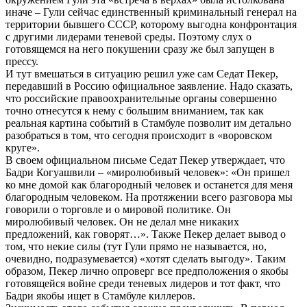
иначе – Гули сейчас единственный криминальный генерал на
территории бывшего СССР, которому выгодна конфронтация
с другими лидерами теневой среды. Поэтому слух о
готовящемся на него покушении сразу же был запущен в
прессу.
И тут вмешаться в ситуацию решил уже сам Седат Пекер,
передавший в Россию официальное заявление. Надо сказать,
что российские правоохранительные органы совершенно
точно отнесутся к нему с большим вниманием, так как
реальная картина событий в Стамбуле позволит им детально
разобраться в том, что сегодня происходит в «воровском
круге».
В своем официальном письме Седат Пекер утверждает, что
Бадри Когуашвили – «миролюбивый человек»: «Он пришел
ко мне домой как благородный человек и останется для меня
благородным человеком. На протяжении всего разговора мы
говорили о торговле и о мировой политике. Он
миролюбивый человек. Он не делал мне никаких
предложений, как говорят…». Также Пекер делает вывод о
том, что некие силы (тут Гули прямо не называется, но,
очевидно, подразумевается) «хотят сделать выгоду». Таким
образом, Пекер лично опроверг все предположения о якобы
готовящейся войне среди теневых лидеров и тот факт, что
Бадри якобы ищет в Стамбуле киллеров.