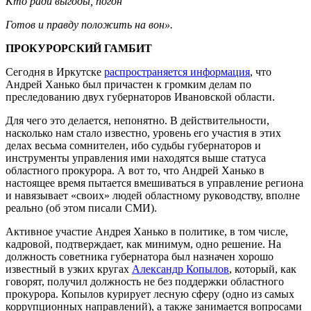
Кто ради выгоды, погон
Готов и правду положить на вон».
ПРОКУРОРСКИЙ ГАМБИТ
Сегодня в Иркутске
распространяется информация
, что
Андрей Ханько был причастен к громким делам по
преследованию двух губернаторов Ивановской области.
Для чего это делается, непонятно. В действительности,
насколько нам стало известно, уровень его участия в этих
делах весьма сомнителен, ибо судьбы губернаторов и
инструменты управления ими находятся выше статуса
областного прокурора. А вот то, что Андрей Ханько в
настоящее время пытается вмешиваться в управление региона
и навязывает «своих» людей областному руководству, вполне
реально (об этом писали СМИ).
Активное участие Андрея Ханько в политике, в том числе,
кадровой, подтверждает, как минимум, одно решение. На
должность советника губернатора был назначен хорошо
известный в узких кругах
Александр Копылов
, который, как
говорят, получил должность не без поддержки областного
прокурора. Копылов курирует лесную сферу (одно из самых
коррупционных направлений), а также занимается вопросами