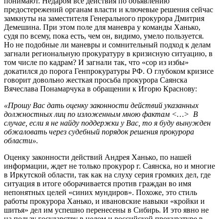
понимают. Недаром все действия по объявлению
предостережений органам власти и ключевые решения сейчас
замкнуты на заместителя Генерального прокурора Дмитрия
Демешина. При этом поле для маневра у команды Ханько,
судя по всему, пока есть, чем он, видимо, умело пользуется.
Но не подобные ли маневры и сомнительный подход к делам
загнали региональную прокуратуру в кризисную ситуацию, в
том числе по кадрам? И загнали так, что «сор из избы»
докатился до порога Генпрокуратуры РФ. О глубоком кризисе
говорит довольно жесткая просьба прокурора Саянска
Вячеслава Понамарчука в обращении к Игорю Краснову:
«Прошу Вас дать оценку законности действий указанных
должностных лиц по изложенным мною фактам <…> В
случае, если я не найду поддержки у Вас, то я буду вынужден
обжаловать через судебный порядок решения прокурора
области».
Оценку законности действий Андрея Ханько, по нашей
информации, ждет не только прокурор г. Саянска, но и многие
в Иркутской области, так как на слуху серия громких дел, где
ситуация в итоге оборачивается против граждан во имя
непонятных целей «синих мундиров». Похоже, это стиль
работы прокурора Ханько, и ивановские навыки «кройки и
шитья» дел им успешно перенесены в Сибирь. И это явно не
на пользу государству в целом и российской прокуратуре в