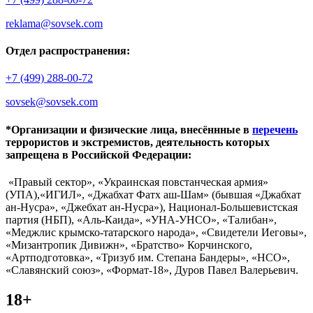
reklama@sovsek.com
Отдел распространения:
+7 (499) 288-00-72
sovsek@sovsek.com
*Организации и физические лица, внесённные в
перечень
террористов и экстремистов, деятельность которых
запрещена в Российской Федерации:
«Правый сектор», «Украинская повстанческая армия»
(УПА),«ИГИЛ», «Джабхат Фатх аш-Шам» (бывшая «Джабхат
ан-Нусра», «Джебхат ан-Нусра»), Национал-Большевистская
партия (НБП), «Аль-Каида», «УНА-УНСО», «Талибан»,
«Меджлис крымско-татарского народа», «Свидетели Иеговы»,
«Мизантропик Дивижн», «Братство» Корчинского,
«Артподготовка», «Тризуб им. Степана Бандеры», «НСО»,
«Славянский союз», «Формат-18», Дуров Павел Валерьевич.
18+