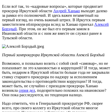
Если всё так, то «кадровые вопросы», которые продвигает
прокурор Иркутской области
Андрей Ханько
выходят далеко
за рамки его полномочий. И здесь важен незаметный на
первый взгляд, но очень важный штрих. В Иркутск первым
заместителем облпрокурора вслед за Ханько приехал
Алексей
Борздый
. При этом, он же был его первым замом в
Ивановской области и с ним же вместе он служил ранее в
Тульской области.
Первый зампрокурора Иркутской области Алексей Борздый
Возможно, и похвально возить с собой свой «самовар», но не
попахивает ли это клановостью и коррупцией? И тогда, может
быть, недаром в Иркутской области больше года не закрывали
ставку старшего прокурора по надзору за исполнением
законодательства о противодействии коррупции? И тогда,
может быть, не случайно с приходом прокурора Ханько
возникла
серия дел
, подозрительно похожих на ивановские?
Они пока расследуются, но тенденция налицо.
Надо отметить, что в Генеральной прокуратуре РФ, скорее
всего, про своего коллегу из Иркутской области многое