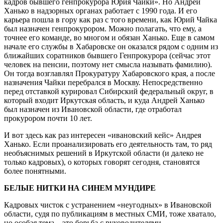
кадров бывшего генпрокурора Юрия Чайки». Но Андрей
Ханько в надзорных органах работает с 1990 года. И его
карьера пошла в гору как раз с того времени, как Юрий Чайка
был назначен генпрокурором. Можно полагать, что ему, а
точнее его команде, во многом и обязан Ханько. Еще в самом
начале его службы в Хабаровске он оказался рядом с одним из
ближайших соратников бывшего Генпрокурора (сейчас этот
человек на пенсии, поэтому нет смысла называть фамилию).
Он тогда возглавлял Прокуратуру Хабаровского края, а после
назначения Чайки перебрался в Москву. Непосредственно
перед отставкой курировал Сибирский федеральный округ, в
который входит Иркутская область, и куда Андрей Ханько
был назначен из Ивановской области, где отработал
прокурором почти 10 лет.
И вот здесь как раз интересен «ивановский кейс» Андрея
Ханько. Если проанализировать его деятельность там, то ряд
необъяснимых решений в Иркутской области (и далеко не
только кадровых), о которых говорят сегодня, становятся
более понятными.
БЕЛЫЕ НИТКИ НА СИНЕМ МУНДИРЕ
Кадровых чисток с устранением «неугодных» в Ивановской
области, судя по публикациям в местных СМИ, тоже хватало,
но особая тема – это борьба с руководителями