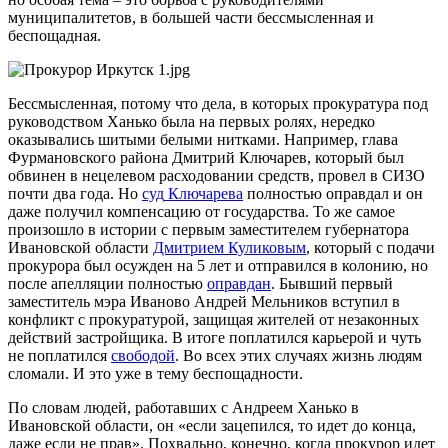
муниципалитетов, в большей части бессмысленная и
беспощадная.
Бессмысленная, потому что дела, в которых прокуратура под
руководством Ханько была на первых ролях, нередко
оказывались шитыми белыми нитками. Например, глава
Фурмановского района Дмитрий Ключарев, который был
обвинен в нецелевом расходовании средств, провел в СИЗО
почти два года. Но
суд
Ключарева
полностью оправдал и он
даже получил компенсацию от государства. То же самое
произошло в истории с первым заместителем губернатора
Ивановской области
Дмитрием Куликовым
, который с подачи
прокурора был осужден на 5 лет и отправился в колонию, но
после апелляции полностью
оправдан
. Бывший первый
заместитель мэра Иваново Андрей Мельников вступил в
конфликт с прокуратурой, защищая жителей от незаконных
действий застройщика. В итоге поплатился карьерой и чуть
не поплатился
свободой
. Во всех этих случаях жизнь людям
сломали. И это уже в тему беспощадности.
По словам людей, работавших с Андреем Ханько в
Ивановской области, он «если зацепился, то идет до конца,
даже если не прав». Похвально, конечно, когда прокурор идет