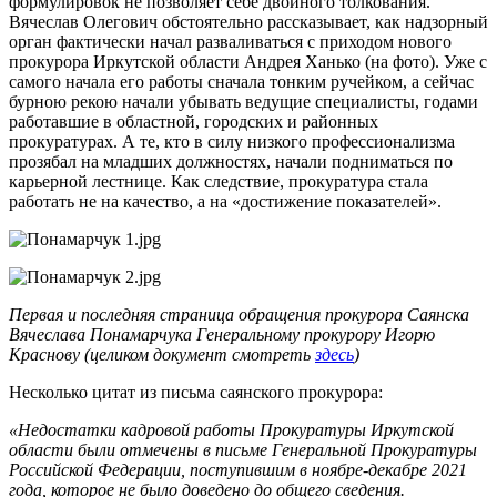
формулировок не позволяет себе двойного толкования.
Вячеслав Олегович обстоятельно рассказывает, как надзорный
орган фактически начал разваливаться с приходом нового
прокурора Иркутской области Андрея Ханько (на фото). Уже с
самого начала его работы сначала тонким ручейком, а сейчас
бурною рекою начали убывать ведущие специалисты, годами
работавшие в областной, городских и районных
прокуратурах. А те, кто в силу низкого профессионализма
прозябал на младших должностях, начали подниматься по
карьерной лестнице. Как следствие, прокуратура стала
работать не на качество, а на «достижение показателей».
Первая и последняя страница обращения прокурора Саянска
Вячеслава Понамарчука Генеральному прокурору Игорю
Краснову (целиком документ смотреть
здесь
)
Несколько цитат из письма саянского прокурора:
«Недостатки кадровой работы Прокуратуры Иркутской
области были отмечены в письме Генеральной Прокуратуры
Российской Федерации, поступившим в ноябре-декабре 2021
года, которое не было доведено до общего сведения.