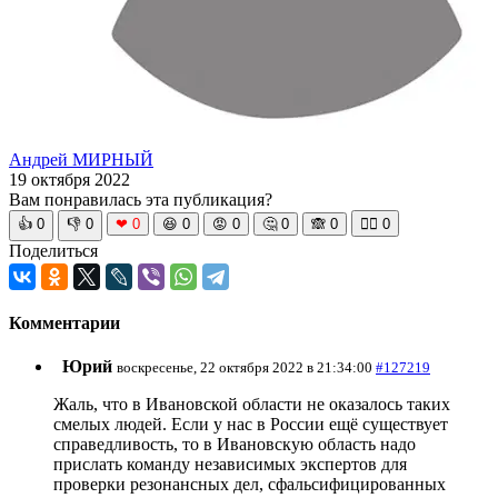
Андрей МИРНЫЙ
19 октября 2022
Вам понравилась эта публикация?
👍
0
👎
0
❤
0
😆
0
😡
0
🤔
0
🙈
0
🧘‍♀️
0
Поделиться
Комментарии
Юрий
воскресенье, 22 октября 2022 в 21:34:00
#127219
Жаль, что в Ивановской области не оказалось таких
смелых людей. Если у нас в России ещё существует
справедливость, то в Ивановскую область надо
прислать команду независимых экспертов для
проверки резонансных дел, сфальсифицированных