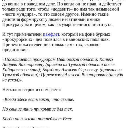
до конца в праведном деле. Но когда он не прав, и действует
только ради того, чтобы «додавить» во имя так называемой
«чести мундира», то это совсем другое. Именно такие
действия формируют у людей негативный имидж
Прокуратуры в целом, как государственного института.
И тут примечателен
памфлет
, который на фоне бурных
«прокурорских» дел появился в ивановских пабликах.
Причем показателен не столько сам стих, сколько
предисловие:
«Посвящается прокурорам Ивановской области: Ханько
Андрею Викторовичу (приехал из Тульской области после
Хабаровского края); Борздому Алексею Сергеевчу, (приехал из
Тульской области); Царевскому Алексею Викторовичу (никуда
не уехал)»
.
Несколько строк из памфлета:
«Когда здесь есть закон, что свыше.
Но свыше лишь прикрытие для тех,
Когда он в жизни потребляет Всех.