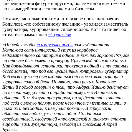
«передвижения фигур» и другими, более «тонкими» темами
во взаимодействии с силовиками и бизнесом.
Похоже, настолько тонкими, что вскоре после назначения
Копылова «по собственному желанию» уволился заместитель
губернатора, курировавший силовой блок. Вот что пишет об
этом телеграмм-канал
«Стукачёв»
:
«По кейсу якобы
«самоуволенного»
зам. губернатора
Колпакова есть интересный стук из коридоров
ведомственного санатория в одном из южных городов РФ, где
на отдыхе был замечен прокурор Иркутской области Ханько.
Как докладывают источники, прокурор в одной из приватных
бесед заявил, что под его «усиленным контролем» губернатор
Кобзев вынужден был избавиться от своего зама, который
курировал силовой блок. Понятно, что речь о Колпакове.
Данный подход говорит о том, что Андрей Ханько действует
по алгоритму, успешно отработанному им в Ивановской
области. Там, будучи прокурором, он эффективно зачистил
под себя силовую поляну, после чего многие местные элиты в
погонах и без ходили к нему «на поклон». В Иркутской
области, как видим, уже минус один. По данным
осведомителей, следующей «прокурорской мишенью» станет
еще один зам. губернатора, выходец из Следкома Андрей
Бунёв»
.