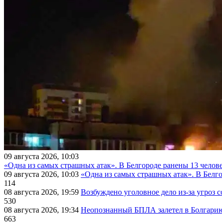
09 августа 2026, 10:03
«Одна из самых страшных атак». В Белгороде ранены 13 челове
09 августа 2026, 10:03
«Одна из самых страшных атак». В Белго
114
08 августа 2026, 19:59
Возбуждено уголовное дело из-за угроз 
530
08 августа 2026, 19:34
Неопознанный БПЛА залетел в Болгарию 
663