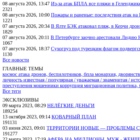
08 августа 2026, 13:47
Из-за атак БПЛА все пляжи в Геленджик
2321
08 августа 2026, 10:00
Пожары и раненые: последствия атак на
1221
07 августа 2026, 20:34
В Ялте БЭК атаковал пляж, в Керчи дрон
1829
07 августа 2026, 20:11
В Петербурге заочно арестовали Лидию 
1067
07 августа 2026, 18:37
Сухогруз под турецким флагом подвергс
1130
Все новости
ГЛАВНЫЕ ТЕМЫ
космос
атака дронов, беспилотников, бпла
монархия, дворянств
личность известная / популярная / уважаемая / знаменитая / ис
преступления
мошенники
коррупция
миграционная политика,
Все теги
ЭКСКЛЮЗИВЫ
09 марта 2023, 08:29
НЕЛЁГКИЕ ДЕНЬГИ
189254
13 октября 2023, 09:14
КОВАРНЫЙ ПЛАН
191131
03 июня 2023, 09:01
ТЕРРИТОРИИ НОВЫЕ — ПРОБЛЕМЫ 
191277
22 марта 2023, 17:19
АФЕРА НА МИЛЛИОНЫ. МУЖ - ЖЕН