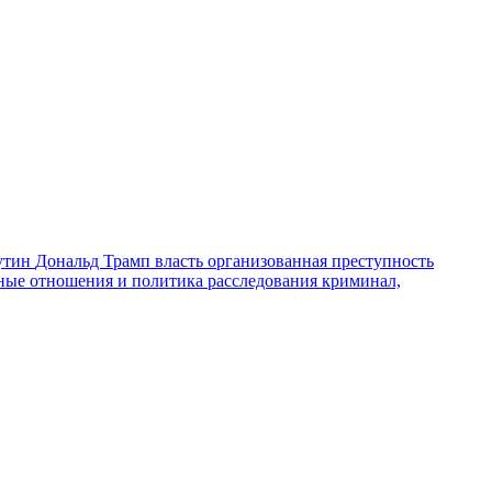
утин
Дональд Трамп
власть
организованная преступность
ные отношения и политика
расследования
криминал,