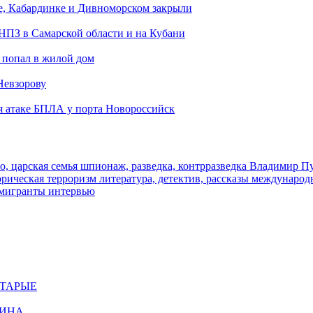
е, Кабардинке и Дивноморском закрыли
 НПЗ в Самарской области и на Кубани
 попал в жилой дом
Невзорову
я атаке БПЛА у порта Новороссийск
о, царская семья
шпионаж, разведка, контрразведка
Владимир П
торическая
терроризм
литература, детектив, рассказы
международ
 мигранты
интервью
СТАРЫЕ
ЩИНА