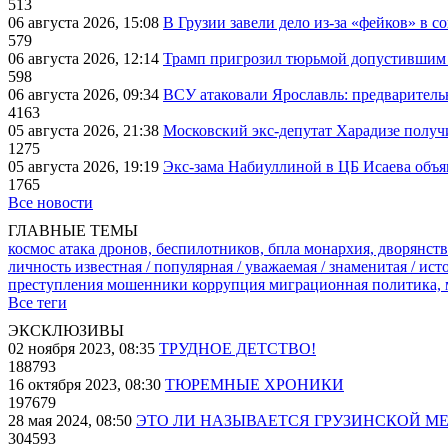
513
06 августа 2026, 15:08
В Грузии завели дело из-за «фейков» в с
579
06 августа 2026, 12:14
Трамп пригрозил тюрьмой допустившим 
598
06 августа 2026, 09:34
ВСУ атаковали Ярославль: предварител
4163
05 августа 2026, 21:38
Московский экс-депутат Харадизе получи
1275
05 августа 2026, 19:19
Экс-зама Набиуллиной в ЦБ Исаева объя
1765
Все новости
ГЛАВНЫЕ ТЕМЫ
космос
атака дронов, беспилотников, бпла
монархия, дворянств
личность известная / популярная / уважаемая / знаменитая / ис
преступления
мошенники
коррупция
миграционная политика,
Все теги
ЭКСКЛЮЗИВЫ
02 ноября 2023, 08:35
ТРУДНОЕ ДЕТСТВО!
188793
16 октября 2023, 08:30
ТЮРЕМНЫЕ ХРОНИКИ
197679
28 мая 2024, 08:50
ЭТО ЛИ НАЗЫВАЕТСЯ ГРУЗИНСКОЙ М
304593