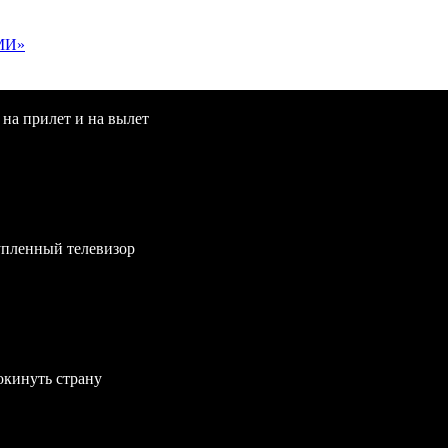
МИ»
 на прилет и на вылет
упленный телевизор
окинуть страну