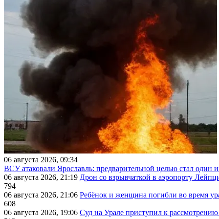
06 августа 2026, 09:34
ВСУ атаковали Ярославль: предварительной целью стал один
06 августа 2026, 21:19
Дрон со взрывчаткой в аэропорту Лейпци
794
06 августа 2026, 21:06
Ребёнок и женщина погибли во время ур
608
06 августа 2026, 19:06
Суд на Урале приступил к рассмотрени