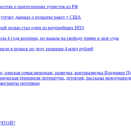
оцсетях о притеснениях туристов из РФ
утечку данных о нехватке ракет у США
ьной целью стал один из крупнейших НПЗ
ла 4 года колонии, но вышла на свободу прямо в зале суда
вили в розыск по делу хищения 4 млрд рублей
о, царская семья
шпионаж, разведка, контрразведка
Владимир П
торическая
терроризм
литература, детектив, рассказы
международ
 мигранты
интервью
ЕЧТОЙ?