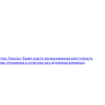
утин
Дональд Трамп
власть
организованная преступность
ные отношения и политика
расследования
криминал,