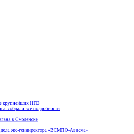
 из крупнейших НПЗ
га: собрали все подробности
агана в Смоленске
ю дела экс-гендиректора «ВСМПО-Ависма»