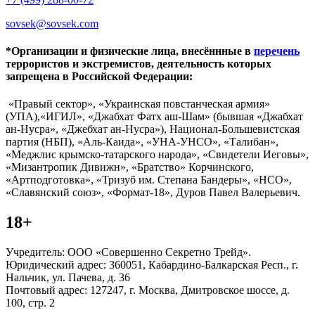
sovsek@sovsek.com
*Организации и физические лица, внесённные в
перечень
террористов и экстремистов, деятельность которых
запрещена в Российской Федерации:
«Правый сектор», «Украинская повстанческая армия»
(УПА),«ИГИЛ», «Джабхат Фатх аш-Шам» (бывшая «Джабхат
ан-Нусра», «Джебхат ан-Нусра»), Национал-Большевистская
партия (НБП), «Аль-Каида», «УНА-УНСО», «Талибан»,
«Меджлис крымско-татарского народа», «Свидетели Иеговы»,
«Мизантропик Дивижн», «Братство» Корчинского,
«Артподготовка», «Тризуб им. Степана Бандеры», «НСО»,
«Славянский союз», «Формат-18», Дуров Павел Валерьевич.
18+
Учредитель: ООО «Совершенно Секретно Трейд».
Юридический адрес: 360051, Кабардино-Балкарская Респ., г.
Нальчик, ул. Пачева, д. 36
Почтовый адрес: 127247, г. Москва, Дмитровское шоссе, д.
100, стр. 2