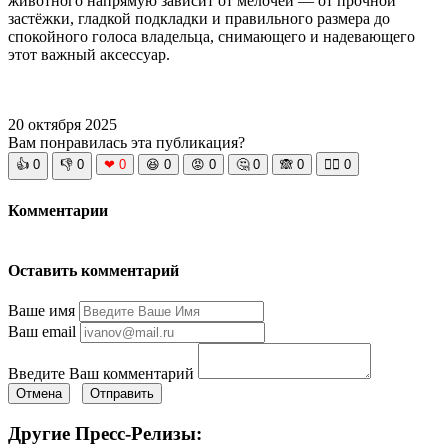
животного напрямую зависит от мелочей — от прочной
застёжки, гладкой подкладки и правильного размера до
спокойного голоса владельца, снимающего и надевающего
этот важный аксессуар.
20 октября 2025
Вам понравилась эта публикация?
👍
0
👎
0
❤
0
😆
0
😡
0
🤔
0
🙈
0
🧘‍♀️
0
Комментарии
Оставить комментарий
Ваше имя
Ваш email
Введите Ваш комментарий
Отмена
Отправить
Другие Пресс-Релизы: