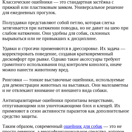
Классические ошейники — это стандартная застёжка с
пряжкой или пластиковым замком. Универсальное решение
для ежедневных прогулок.
Полуудавки представляют собой петлю, которая слегка
затягивается при натяжении поводка, но не давит на шею при
слабом натяжении. Они удобны для собак, склонных
вырываться или не привыкших к дисциплине.
Удавки и строгачи применяются в дрессировке. Их задача —
корректировать поведение, создавая кратковременный
дискомфорт при рывке. Однако такие аксессуары требуют
грамотного использования под контролем кинолога, иначе
можно нанести животному вред.
Ринговки — тонкие выставочные ошейники, используемые
для демонстрации животных на выставках. Они малозаметны
и не отвлекают внимание от внешнего вида собаки.
Антипаразитарные ошейники пропитаны веществами,
отпугивающими или уничтожающими блох и клещей. Их
применяют в сезон активности паразитов как дополнительное
средство защиты.
Таким образом, современный
ошейник для собак
— это не
просто ремешок, а многофункциональное средство, которое