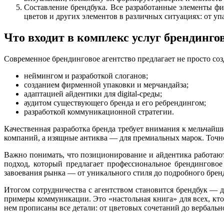
Составление брендбука. Все разработанные элементы фи
цветов и других элементов в различных ситуациях: от упа
Что входит в комплекс услуг брендинго
Современное брендинговое агентство предлагает не просто со
неймингом и разработкой слоганов;
созданием фирменной упаковки и мерчандайза;
адаптацией айдентики для digital-среды;
аудитом существующего бренда и его ребрендингом;
разработкой коммуникационной стратегии.
Качественная разработка бренда требует внимания к мельчай
компаний, а изящные антиква — для премиальных марок. Точно
Важно понимать, что позиционирование и айдентика работают
подход, который предлагает профессиональное брендинговое
завоевания рынка — от уникального стиля до подробного бренд
Итогом сотрудничества с агентством становится брендбук — д
примеры коммуникации. Это «настольная книга» для всех, кто 
нем прописаны все детали: от цветовых сочетаний до вербальн