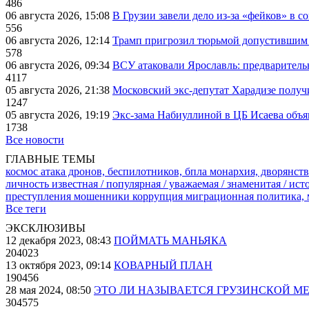
486
06 августа 2026, 15:08
В Грузии завели дело из-за «фейков» в с
556
06 августа 2026, 12:14
Трамп пригрозил тюрьмой допустившим 
578
06 августа 2026, 09:34
ВСУ атаковали Ярославль: предварител
4117
05 августа 2026, 21:38
Московский экс-депутат Харадизе получи
1247
05 августа 2026, 19:19
Экс-зама Набиуллиной в ЦБ Исаева объя
1738
Все новости
ГЛАВНЫЕ ТЕМЫ
космос
атака дронов, беспилотников, бпла
монархия, дворянств
личность известная / популярная / уважаемая / знаменитая / ис
преступления
мошенники
коррупция
миграционная политика,
Все теги
ЭКСКЛЮЗИВЫ
12 декабря 2023, 08:43
ПОЙМАТЬ МАНЬЯКА
204023
13 октября 2023, 09:14
КОВАРНЫЙ ПЛАН
190456
28 мая 2024, 08:50
ЭТО ЛИ НАЗЫВАЕТСЯ ГРУЗИНСКОЙ М
304575