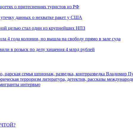
оцсетях о притеснениях туристов из РФ
утечку данных о нехватке ракет у США
ьной целью стал один из крупнейших НПЗ
ла 4 года колонии, но вышла на свободу прямо в зале суда
вили в розыск по делу хищения 4 млрд рублей
о, царская семья
шпионаж, разведка, контрразведка
Владимир П
торическая
терроризм
литература, детектив, рассказы
международ
 мигранты
интервью
ЕЧТОЙ?