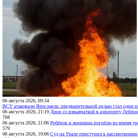
06 августа 2026, 09:34
ВСУ атаковали Ярославль: предварительной целью стал один
06 августа 2026, 21:19
Дрон со взрывчаткой в аэропорту Лейпци
768
06 августа 2026, 21:06
Ребёнок и женщина погибли во время ур
579
06 августа 2026, 19:06
Суд на Урале приступил к рассмотрени