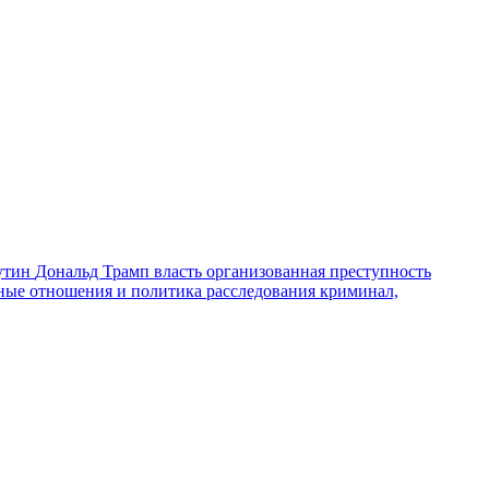
утин
Дональд Трамп
власть
организованная преступность
ные отношения и политика
расследования
криминал,