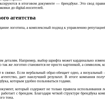
ксируются в итоговом документе — брендбуке. Это свод прави
ковки до digital-носителей.
вого агентства
здание логотипа, а комплексный подход к управлению репутаци
шим деталям. Например, выбор шрифта может кардинально измени
 так же логотип становится не просто картинкой, а символом, 
 в связке. Если вербальный образ обещает одно, а визуальный 
 агентство, дает наилучший результат. В итоге компания полу
бука, которым удобно пользоваться годами.
окумент, который содержит не только правила использования л
работает с брендом. Благодаря четкой структуре брендбука ком
ого тона.