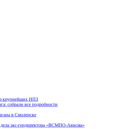
 из крупнейших НПЗ
га: собрали все подробности
агана в Смоленске
ю дела экс-гендиректора «ВСМПО-Ависма»