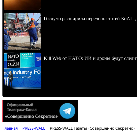
Госдума расширила перечень статей КоАП 
Kill Web от НАТО: ИИ и дроны будут следи
Главная
PRESS-WALL
PRESS-WALL Газеты «Совершенно Секретно»