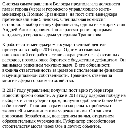
Система самоуправления Вологды предполагала должности
главы города (мэра) и городского управляющего (сити-
менеджера). Помимо Травникова, на пост сити-менеджера
претендовали ещё 5 человек. Специальная комиссия
остановила выбор на двух финалистах, одним из которых стал
Андрей Александрович. После рассмотрения программ
кандидатур городская дума утвердила Транвикова.
К работе сити-менеджером государственный деятель
приступил в ноябре 2016 года. Одним из главных
направлений его работы стало сокращение неэффективных
расходов, позволяющее бороться с бюджетным дефицитом. Он
занимался решением текущих задач. В его обязанности
входила ответственность за целевое использование финансов
и муниципальной собственности. Травников отвечал за
многие сферы городского хозяйства.
В 2017 году управленец получил пост врио губернатора
Новосибирской области. А уже в 2018 году одержал победу на
выборах и стал губернатором, получив одобрение более 60%
избирателей. Травников сразу начал решать проблемы с
экологией и медицинскими учреждениями. Он занялся
вопросами безработицы, возведением жилья, открытием
образовательных учреждений. Губернатор способствовал
строительству моста через Обь и других объектов.