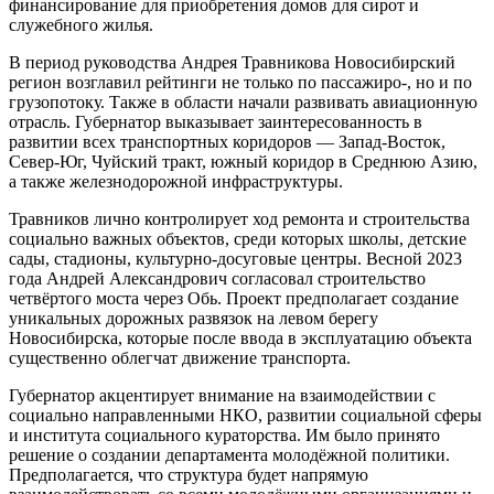
финансирование для приобретения домов для сирот и
служебного жилья.
В период руководства Андрея Травникова Новосибирский
регион возглавил рейтинги не только по пассажиро-, но и по
грузопотоку. Также в области начали развивать авиационную
отрасль. Губернатор выказывает заинтересованность в
развитии всех транспортных коридоров — Запад-Восток,
Север-Юг, Чуйский тракт, южный коридор в Среднюю Азию,
а также железнодорожной инфраструктуры.
Травников лично контролирует ход ремонта и строительства
социально важных объектов, среди которых школы, детские
сады, стадионы, культурно-досуговые центры. Весной 2023
года Андрей Александрович согласовал строительство
четвёртого моста через Обь. Проект предполагает создание
уникальных дорожных развязок на левом берегу
Новосибирска, которые после ввода в эксплуатацию объекта
существенно облегчат движение транспорта.
Губернатор акцентирует внимание на взаимодействии с
социально направленными НКО, развитии социальной сферы
и института социального кураторства. Им было принято
решение о создании департамента молодёжной политики.
Предполагается, что структура будет напрямую