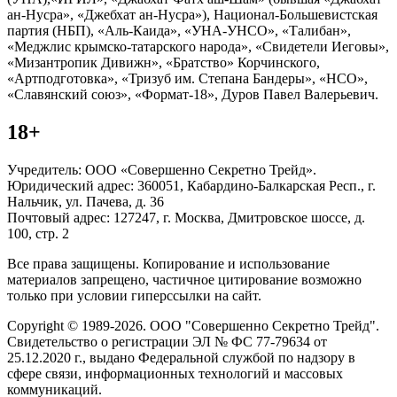
ан-Нусра», «Джебхат ан-Нусра»), Национал-Большевистская
партия (НБП), «Аль-Каида», «УНА-УНСО», «Талибан»,
«Меджлис крымско-татарского народа», «Свидетели Иеговы»,
«Мизантропик Дивижн», «Братство» Корчинского,
«Артподготовка», «Тризуб им. Степана Бандеры», «НСО»,
«Славянский союз», «Формат-18», Дуров Павел Валерьевич.
18+
Учредитель: ООО «Совершенно Секретно Трейд».
Юридический адрес: 360051, Кабардино-Балкарская Респ., г.
Нальчик, ул. Пачева, д. 36
Почтовый адрес: 127247, г. Москва, Дмитровское шоссе, д.
100, стр. 2
Все права защищены. Копирование и использование
материалов запрещено, частичное цитирование возможно
только при условии гиперссылки на сайт.
Copyright © 1989-2026. ООО "Совершенно Секретно Трейд".
Свидетельство о регистрации ЭЛ № ФС 77-79634 от
25.12.2020 г., выдано Федеральной службой по надзору в
сфере связи, информационных технологий и массовых
коммуникаций.