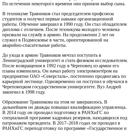
По истечении некоторого времени они приняли выбор сына.
В техникуме Травников стал председателем профсоюза
студентов и получил первые навыки организационной
работы. Обучение завершил в 1990 году. Он стал обладателем
диплома с отличием. После техникума молодого человека
призвали на службу в армию. На продолжении 2 лет он
служил в Подмосковье в части, ориентированной на
аварийно-спасательные работы.
До ухода в армию Травников мечтал поступить в
Ленинградский университет и стать физиком исследователем.
После возвращения в 1992 году в Череповец из армии его
планы изменились. Он начал работу электромонтёром на
предприятии ОАО «Северсталь», постепенно продвигаясь по
карьерной лестнице. Одновременно он поступил и обучался в
Череповецком государственном университете. Вуз Андрей
закончил в 1998 году.
Образование Травникова на этом не завершилось. В
дальнейшем он дважды повышал квалификацию управленца.
В 2014 году он проходил подготовку в РАНХиГС по
специальной программе кадровых резервов, находящихся под
патронажем президента. В 2017–2018 годах он проходил в
РАНХиГС переподготовку по программе «Государственное и