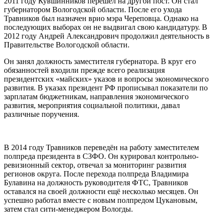
2011 году Кувшинников перешёл на другой пост. Он стал
губернатором Вологодской области. После его ухода
Травников был назначен врио мэра Череповца. Однако на
последующих выборах он не выдвигал свою кандидатуру. В
2012 году Андрей Александрович продолжил деятельность в
Правительстве Вологодской области.
Он занял должность заместителя губернатора. В круг его
обязанностей входили прежде всего реализация
президентских «майских» указов и вопросы экономического
развития. В указах президент РФ прописывал показатели по
зарплатам бюджетникам, направления экономического
развития, мероприятия социальной политики, давал
различные поручения.
В 2014 году Травников переведён на работу заместителем
полпреда президента в СЗФО. Он курировал контрольно-
ревизионный сектор, отвечал за мониторинг развития
регионов округа. После перехода полпреда Владимира
Булавина на должность руководителя ФТС, Травников
оставался на своей должности ещё несколько месяцев. Он
успешно работал вместе с новым полпредом Цукановым,
затем стал сити-менеджером Вологды.