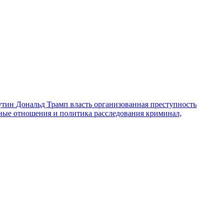
утин
Дональд Трамп
власть
организованная преступность
ные отношения и политика
расследования
криминал,