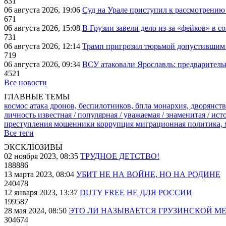
831
06 августа 2026, 19:06
Суд на Урале приступил к рассмотрени
671
06 августа 2026, 15:08
В Грузии завели дело из-за «фейков» в с
731
06 августа 2026, 12:14
Трамп пригрозил тюрьмой допустившим 
719
06 августа 2026, 09:34
ВСУ атаковали Ярославль: предварител
4521
Все новости
ГЛАВНЫЕ ТЕМЫ
космос
атака дронов, беспилотников, бпла
монархия, дворянств
личность известная / популярная / уважаемая / знаменитая / ис
преступления
мошенники
коррупция
миграционная политика,
Все теги
ЭКСКЛЮЗИВЫ
02 ноября 2023, 08:35
ТРУДНОЕ ДЕТСТВО!
188886
13 марта 2023, 08:04
УБИТ НЕ НА ВОЙНЕ, НО НА РОДИНЕ
240478
12 января 2023, 13:37
DUTY FREE НЕ ДЛЯ РОССИИ
199587
28 мая 2024, 08:50
ЭТО ЛИ НАЗЫВАЕТСЯ ГРУЗИНСКОЙ М
304674