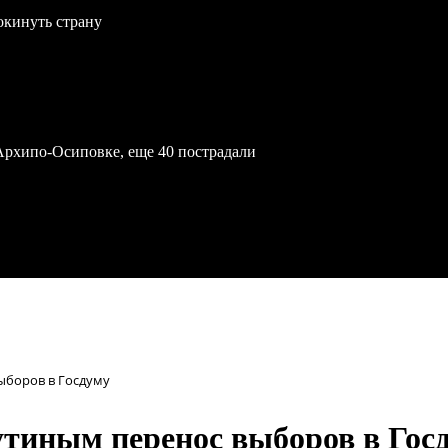
окинуть страну
Архипо-Осиповке, еще 40 пострадали
ыборов в Госдуму
Путиным перенос выборов в Гос