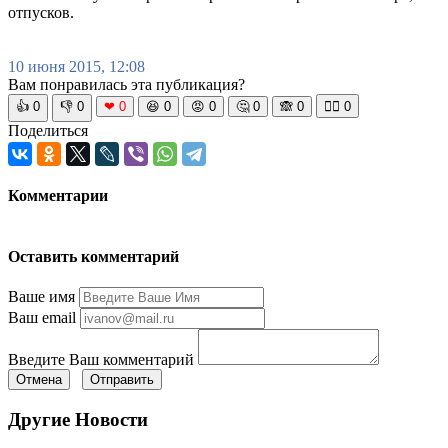
отпусков.
10 июня 2015, 12:08
Вам понравилась эта публикация?
👍
0
👎
0
❤
0
😆
0
😡
0
🤔
0
🙈
0
🧘‍♀️
0
Поделиться
Комментарии
Оставить комментарий
Ваше имя
Ваш email
Введите Ваш комментарий
Отмена
Отправить
Другие Новости