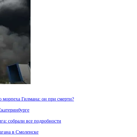
морпеха Гилмана: он при смерти?
 Екатеринбурге
га: собрали все подробности
агана в Смоленске