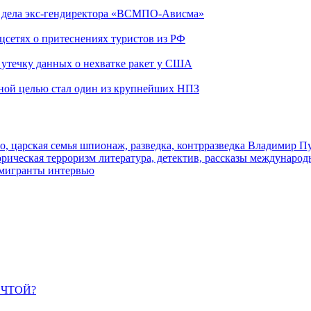
ю дела экс-гендиректора «ВСМПО-Ависма»
оцсетях о притеснениях туристов из РФ
утечку данных о нехватке ракет у США
ьной целью стал один из крупнейших НПЗ
о, царская семья
шпионаж, разведка, контрразведка
Владимир П
торическая
терроризм
литература, детектив, рассказы
международ
 мигранты
интервью
ЕЧТОЙ?