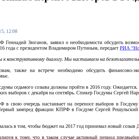
5, 12:08
 Геннадий Зюганов, заявил о необходимости обсудить возмож
016 года с президентом Владимиром Путиным, передает
РИА “Но
 к конструктивному диалогу. Мы настаиваем на безотлагатель
овам, также на встрече необходимо обсудить финансово-э
вье.
думы седьмого созыва должны пройти в 2016 году. Ожидается, 
ких выборов с декабря на сентябрь. Спикер Госдумы Сергей Нар
 в свою очередь настаивает на переносе выборов в Госдуму 
Первый зампред фракции КПРФ в Госдуме Сергей Решульский з
алась в том, чтобы бюджет на 2017 год принимал новый созыв Д
лируя к тому, что в таком случае активный период предвыбор