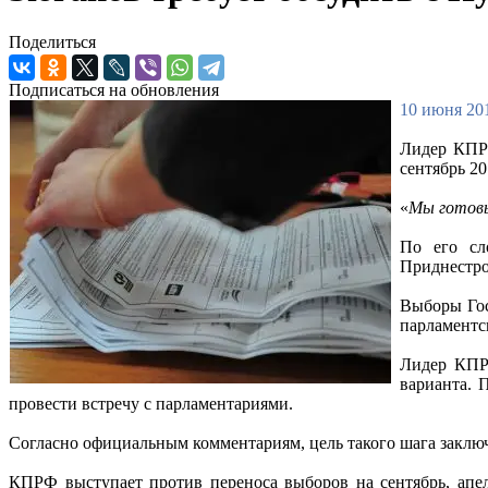
Поделиться
Подписаться на обновления
10 июня 201
Лидер КПРФ
сентябрь 2
«
Мы готовы
По его сл
Приднестро
Выборы Гос
парламентс
Лидер КПРФ
варианта. 
провести встречу с парламентариями.
Согласно официальным комментариям, цель такого шага заключ
КПРФ выступает против переноса выборов на сентябрь, апел