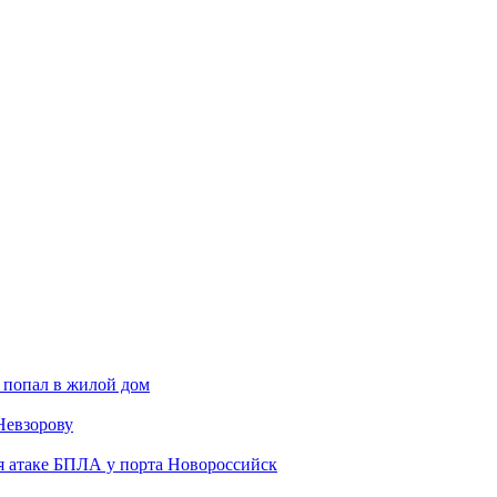
 попал в жилой дом
Невзорову
я атаке БПЛА у порта Новороссийск