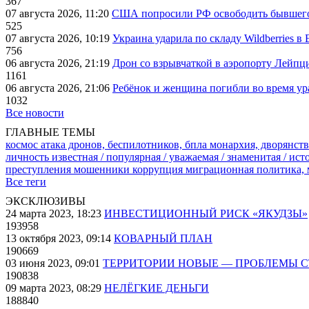
367
07 августа 2026, 11:20
США попросили РФ освободить бывшего 
525
07 августа 2026, 10:19
Украина ударила по складу Wildberries в
756
06 августа 2026, 21:19
Дрон со взрывчаткой в аэропорту Лейпци
1161
06 августа 2026, 21:06
Ребёнок и женщина погибли во время ур
1032
Все новости
ГЛАВНЫЕ ТЕМЫ
космос
атака дронов, беспилотников, бпла
монархия, дворянств
личность известная / популярная / уважаемая / знаменитая / ис
преступления
мошенники
коррупция
миграционная политика,
Все теги
ЭКСКЛЮЗИВЫ
24 марта 2023, 18:23
ИНВЕСТИЦИОННЫЙ РИСК «ЯКУДЗЫ»
193958
13 октября 2023, 09:14
КОВАРНЫЙ ПЛАН
190669
03 июня 2023, 09:01
ТЕРРИТОРИИ НОВЫЕ — ПРОБЛЕМЫ 
190838
09 марта 2023, 08:29
НЕЛЁГКИЕ ДЕНЬГИ
188840