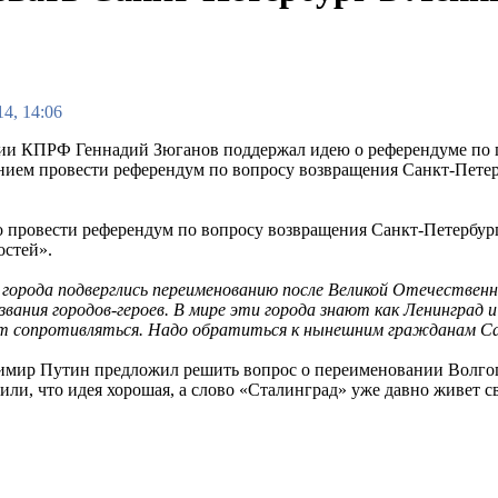
4, 14:06
ии КПРФ Геннадий Зюганов поддержал идею о референдуме по п
нием провести референдум по вопросу возвращения Санкт-Петерб
 провести референдум по вопросу возвращения Санкт-Петербург
остей».
а города подверглись переименованию после Великой Отечествен
звания городов-героев. В мире эти города знают как Ленинград 
 сопротивляться. Надо обратиться к нынешним гражданам С
имир Путин предложил решить вопрос о переименовании Волгог
вили, что идея хорошая, а слово «Сталинград» уже давно живет 