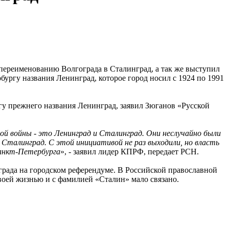
ереименованию Волгограда в Сталинград, а так же выступил
ургу названия Ленинград, которое город носил с 1924 по 1991
у прежнего названия Ленинград, заявил Зюганов «Русской
ной войны - это Ленинград и Сталинград. Они неслучайно были
и Сталинград. С этой инициативой не раз выходили, но власть
анкт-Петербурга
», - заявил лидер КПРФ, передает РСН.
рада на городском референдуме. В Российской православной
своей жизнью и с фамилией «Сталин» мало связано.