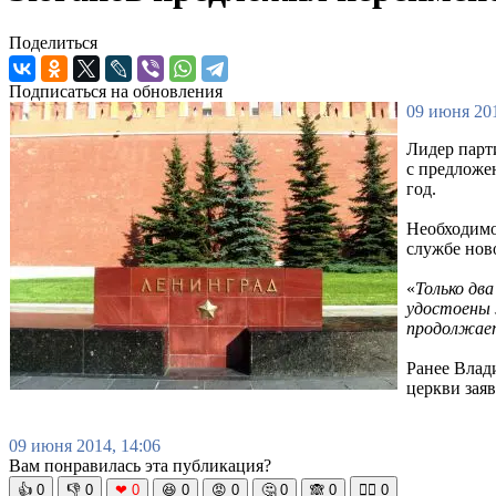
Поделиться
Подписаться на обновления
09 июня 201
Лидер парт
с предложе
год.
Необходимо
службе нов
«
Только дв
удостоены 
продолжает
Ранее Влад
церкви зая
09 июня 2014, 14:06
Вам понравилась эта публикация?
👍
0
👎
0
❤
0
😆
0
😡
0
🤔
0
🙈
0
🧘‍♀️
0