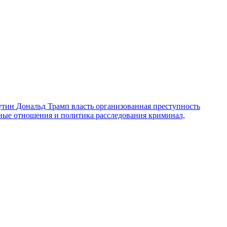
утин
Дональд Трамп
власть
организованная преступность
ные отношения и политика
расследования
криминал,