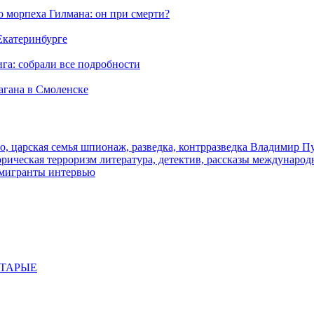
морпеха Гилмана: он при смерти?
 Екатеринбурге
га: собрали все подробности
агана в Смоленске
о, царская семья
шпионаж, разведка, контрразведка
Владимир П
торическая
терроризм
литература, детектив, рассказы
международ
 мигранты
интервью
СТАРЫЕ