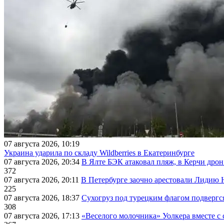
07 августа 2026, 10:19
Украина ударила по складу Wildberries в Екатеринбурге
07 августа 2026, 20:34
В Ялте БЭК атаковал пляж, в Керчи дрон
372
07 августа 2026, 20:11
В Петербурге заочно арестовали Лидию 
225
07 августа 2026, 18:37
Сухогруз под турецким флагом подвергс
308
07 августа 2026, 17:13
«Веселого молочника» Уолкера вместе с 