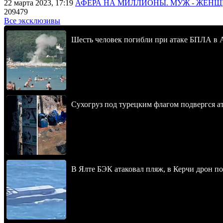
22 марта 2023, 17:19
АФЕРА НА МИЛЛИОНЫ. МУЖ - ЖЕН
209479
Все эксклюзивы
Шесть человек погибли при атаке БПЛА в 
Сухогруз под турецким флагом подвергся 
В Ялте БЭК атаковал пляж, в Керчи дрон п