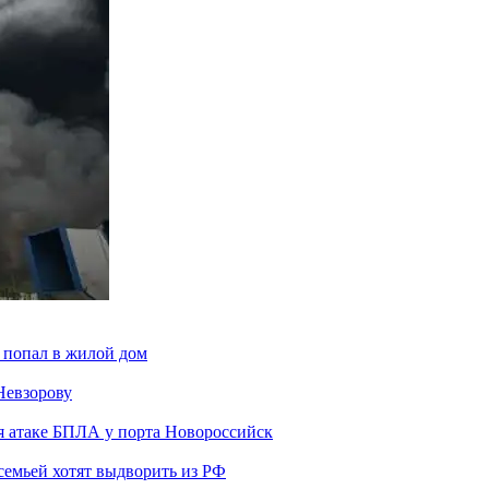
 попал в жилой дом
Невзорову
я атаке БПЛА у порта Новороссийск
семьей хотят выдворить из РФ