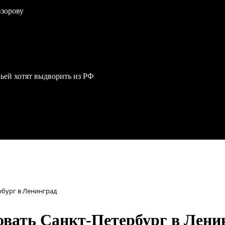
взорову
мьей хотят выдворить из РФ
бург в Ленинград
овать Санкт-Петербург в Лени