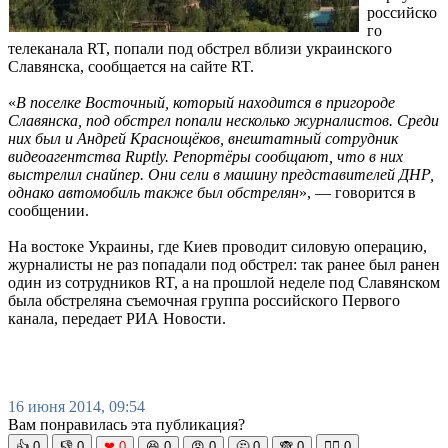
российско
го
телеканала RT, попали под обстрел вблизи украинского
Славянска, сообщается на сайте RT.
«
В поселке Восточный, который находится в пригороде
Славянска, под обстрел попали несколько журналистов. Среди
них был и Андрей Краснощёков, внештатный сотрудник
видеоагентства Ruptly. Репортёры сообщают, что в них
выстрелил снайпер. Они сели в машину представителей ДНР,
однако автомобиль также был обстрелян
», — говорится в
сообщении.
На востоке Украины, где Киев проводит силовую операцию,
журналисты не раз попадали под обстрел: так ранее был ранен
один из сотрудников RT, а на прошлой неделе под Славянском
была обстреляна съемочная группа российского Первого
канала, передает РИА Новости.
16 июня 2014, 09:54
Вам понравилась эта публикация?
👍
0
👎
0
❤
0
😆
0
😡
0
🤔
0
🙈
0
🧘‍♀️
0