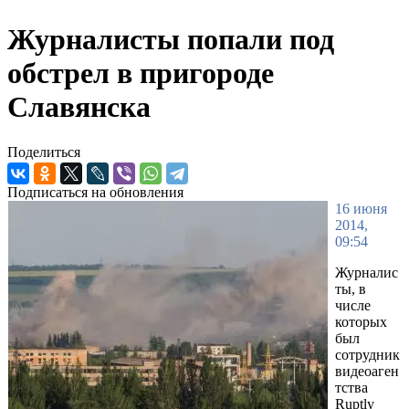
Журналисты попали под
обстрел в пригороде
Славянска
Поделиться
Подписаться на обновления
16 июня
2014,
09:54
Журналис
ты, в
числе
которых
был
сотрудник
видеоаген
тства
Ruptly