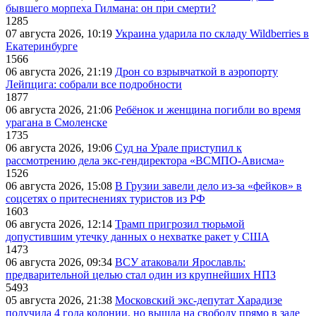
бывшего морпеха Гилмана: он при смерти?
1285
07 августа 2026, 10:19
Украина ударила по складу Wildberries в
Екатеринбурге
1566
06 августа 2026, 21:19
Дрон со взрывчаткой в аэропорту
Лейпцига: собрали все подробности
1877
06 августа 2026, 21:06
Ребёнок и женщина погибли во время
урагана в Смоленске
1735
06 августа 2026, 19:06
Суд на Урале приступил к
рассмотрению дела экс-гендиректора «ВСМПО-Ависма»
1526
06 августа 2026, 15:08
В Грузии завели дело из-за «фейков» в
соцсетях о притеснениях туристов из РФ
1603
06 августа 2026, 12:14
Трамп пригрозил тюрьмой
допустившим утечку данных о нехватке ракет у США
1473
06 августа 2026, 09:34
ВСУ атаковали Ярославль:
предварительной целью стал один из крупнейших НПЗ
5493
05 августа 2026, 21:38
Московский экс-депутат Харадизе
получила 4 года колонии, но вышла на свободу прямо в зале