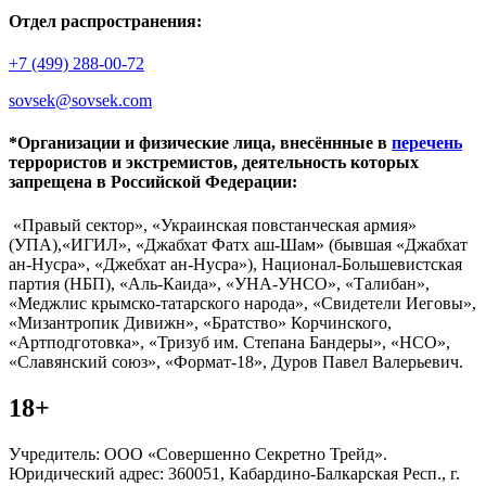
Отдел распространения:
+7 (499) 288-00-72
sovsek@sovsek.com
*Организации и физические лица, внесённные в
перечень
террористов и экстремистов, деятельность которых
запрещена в Российской Федерации:
«Правый сектор», «Украинская повстанческая армия»
(УПА),«ИГИЛ», «Джабхат Фатх аш-Шам» (бывшая «Джабхат
ан-Нусра», «Джебхат ан-Нусра»), Национал-Большевистская
партия (НБП), «Аль-Каида», «УНА-УНСО», «Талибан»,
«Меджлис крымско-татарского народа», «Свидетели Иеговы»,
«Мизантропик Дивижн», «Братство» Корчинского,
«Артподготовка», «Тризуб им. Степана Бандеры», «НСО»,
«Славянский союз», «Формат-18», Дуров Павел Валерьевич.
18+
Учредитель: ООО «Совершенно Секретно Трейд».
Юридический адрес: 360051, Кабардино-Балкарская Респ., г.