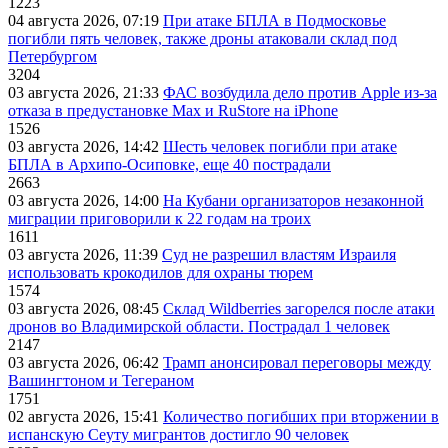
1223
04 августа 2026, 07:19
При атаке БПЛА в Подмосковье
погибли пять человек, также дроны атаковали склад под
Петербургом
3204
03 августа 2026, 21:33
ФАС возбудила дело против Apple из-за
отказа в предустановке Max и RuStore на iPhone
1526
03 августа 2026, 14:42
Шесть человек погибли при атаке
БПЛА в Архипо-Осиповке, еще 40 пострадали
2663
03 августа 2026, 14:00
На Кубани организаторов незаконной
миграции приговорили к 22 годам на троих
1611
03 августа 2026, 11:39
Суд не разрешил властям Израиля
использовать крокодилов для охраны тюрем
1574
03 августа 2026, 08:45
Склад Wildberries загорелся после атаки
дронов во Владимирской области. Пострадал 1 человек
2147
03 августа 2026, 06:42
Трамп анонсировал переговоры между
Вашингтоном и Тегераном
1751
02 августа 2026, 15:41
Количество погибших при вторжении в
испанскую Сеуту мигрантов достигло 90 человек