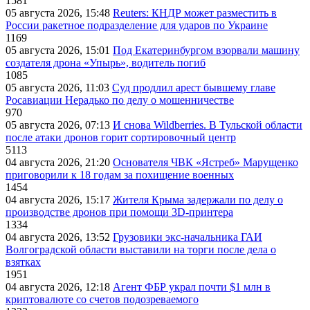
1581
05 августа 2026, 15:48
Reuters: КНДР может разместить в
России ракетное подразделение для ударов по Украине
1169
05 августа 2026, 15:01
Под Екатеринбургом взорвали машину
создателя дрона «Упырь», водитель погиб
1085
05 августа 2026, 11:03
Суд продлил арест бывшему главе
Росавиации Нерадько по делу о мошенничестве
970
05 августа 2026, 07:13
И снова Wildberries. В Тульской области
после атаки дронов горит сортировочный центр
5113
04 августа 2026, 21:20
Основателя ЧВК «Ястреб» Марущенко
приговорили к 18 годам за похищение военных
1454
04 августа 2026, 15:17
Жителя Крыма задержали по делу о
производстве дронов при помощи 3D‑принтера
1334
04 августа 2026, 13:52
Грузовики экс-начальника ГАИ
Волгоградской области выставили на торги после дела о
взятках
1951
04 августа 2026, 12:18
Агент ФБР украл почти $1 млн в
криптовалюте со счетов подозреваемого