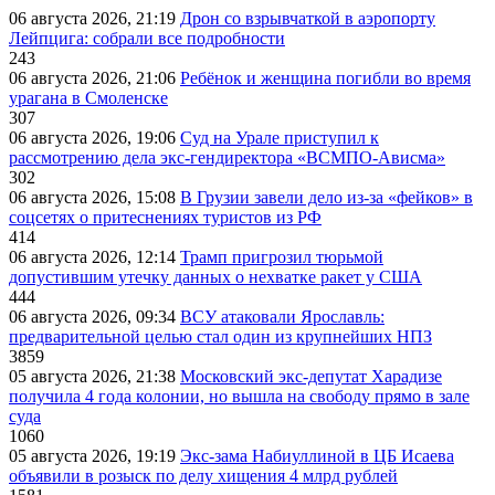
06 августа 2026, 21:19
Дрон со взрывчаткой в аэропорту
Лейпцига: собрали все подробности
243
06 августа 2026, 21:06
Ребёнок и женщина погибли во время
урагана в Смоленске
307
06 августа 2026, 19:06
Суд на Урале приступил к
рассмотрению дела экс-гендиректора «ВСМПО-Ависма»
302
06 августа 2026, 15:08
В Грузии завели дело из-за «фейков» в
соцсетях о притеснениях туристов из РФ
414
06 августа 2026, 12:14
Трамп пригрозил тюрьмой
допустившим утечку данных о нехватке ракет у США
444
06 августа 2026, 09:34
ВСУ атаковали Ярославль:
предварительной целью стал один из крупнейших НПЗ
3859
05 августа 2026, 21:38
Московский экс-депутат Харадизе
получила 4 года колонии, но вышла на свободу прямо в зале
суда
1060
05 августа 2026, 19:19
Экс-зама Набиуллиной в ЦБ Исаева
объявили в розыск по делу хищения 4 млрд рублей