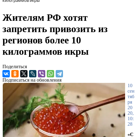
килограммов икры
Жителям РФ хотят
запретить привозить из
регионов более 10
килограммов икры
Поделиться
Подписаться на обновления
10
сен
тяб
ря
20
20,
10:
28
«С