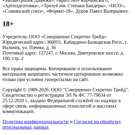
«Мизантропик Дивижн», «Братство» Корчинского,
«Артподготовка», «Тризуб им. Степана Бандеры», «НСО»,
«Славянский союз», «Формат-18», Дуров Павел Валерьевич.
18+
Учредитель: ООО «Совершенно Секретно Трейд».
Юридический адрес: 360051, Кабардино-Балкарская Респ., г.
Нальчик, ул. Пачева, д. 36
Почтовый адрес: 127247, г. Москва, Дмитровское шоссе, д.
100, стр. 2
Все права защищены. Копирование и использование
материалов запрещено, частичное цитирование возможно
только при условии гиперссылки на сайт.
Copyright © 1989-2026. ООО "Совершенно Секретно Трейд".
Свидетельство о регистрации ЭЛ № ФС 77-79634 от
25.12.2020 г., выдано Федеральной службой по надзору в
сфере связи, информационных технологий и массовых
коммуникаций.
Политика конфиценциальности
и
Согласие на обработку
персональных данных