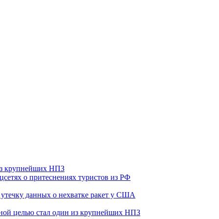
 из крупнейших НПЗ
оцсетях о притеснениях туристов из РФ
утечку данных о нехватке ракет у США
ьной целью стал один из крупнейших НПЗ