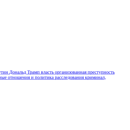
утин
Дональд Трамп
власть
организованная преступность
ные отношения и политика
расследования
криминал,