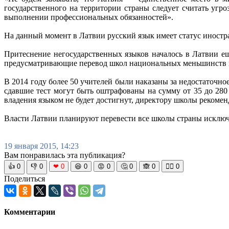
государственного на территории страны следует считать угро
выполнении профессиональных обязанностей».
На данный момент в Латвии русский язык имеет статус иностра
Притеснение негосударственных языков началось в Латвии ещ
предусматривающие перевод школ национальных меньшинств 
В 2014 году более 50 учителей были наказаны за недостаточно
сдавшие тест могут быть оштрафованы на сумму от 35 до 280
владения языком не будет достигнут, директору школы рекомен
Власти Латвии планируют перевести все школы страны исключи
19 января 2015, 14:23
Вам понравилась эта публикация?
👍
0
👎
0
❤
0
😆
0
😡
0
🤔
0
🙈
0
🧘‍♀️
0
Поделиться
Комментарии