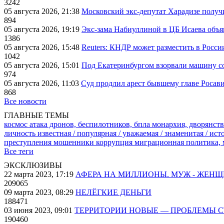
3242
05 августа 2026, 21:38
Московский экс-депутат Харадизе получи
894
05 августа 2026, 19:19
Экс-зама Набиуллиной в ЦБ Исаева объя
1386
05 августа 2026, 15:48
Reuters: КНДР может разместить в Росси
1042
05 августа 2026, 15:01
Под Екатеринбургом взорвали машину со
974
05 августа 2026, 11:03
Суд продлил арест бывшему главе Росав
868
Все новости
ГЛАВНЫЕ ТЕМЫ
космос
атака дронов, беспилотников, бпла
монархия, дворянств
личность известная / популярная / уважаемая / знаменитая / ис
преступления
мошенники
коррупция
миграционная политика,
Все теги
ЭКСКЛЮЗИВЫ
22 марта 2023, 17:19
АФЕРА НА МИЛЛИОНЫ. МУЖ - ЖЕН
209065
09 марта 2023, 08:29
НЕЛЁГКИЕ ДЕНЬГИ
188471
03 июня 2023, 09:01
ТЕРРИТОРИИ НОВЫЕ — ПРОБЛЕМЫ 
190460