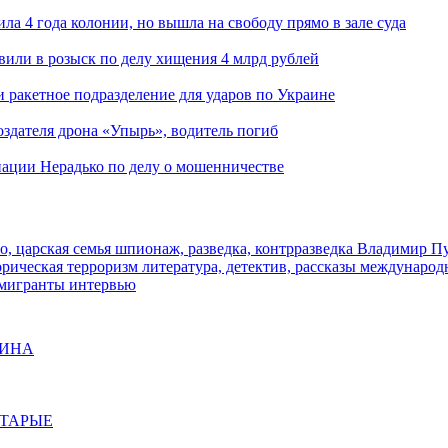
ла 4 года колонии, но вышла на свободу прямо в зале суда
вили в розыск по делу хищения 4 млрд рублей
и ракетное подразделение для ударов по Украине
здателя дрона «Упырь», водитель погиб
иации Нерадько по делу о мошенничестве
о, царская семья
шпионаж, разведка, контрразведка
Владимир П
торическая
терроризм
литература, детектив, рассказы
международ
 мигранты
интервью
ЩИНА
СТАРЫЕ