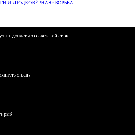
ИГИ И «ПОДКОВЁРНАЯ» БОРЬБА
учить доплаты за советский стаж
окинуть страну
ть рыб