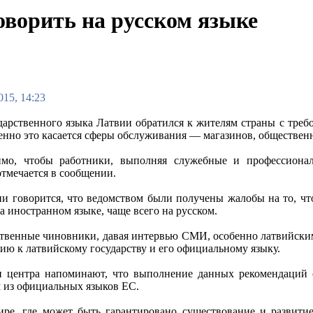
ворить на русском языке
015, 14:23
дарственного языка Латвии обратился к жителям страны с треб
бенно это касается сферы обслуживания — магазинов, обществен
имо, чтобы работники, выполняя служебные и профессиона
отмечается в сообщении.
и говорится, что ведомством были получены жалобы на то, чт
а иностранном языке, чаще всего на русском.
твенные чиновники, давая интервью СМИ, особенно латвийским
ию к латвийскому государству и его официальному языку.
 центра напоминают, что выполнение данных рекомендаций ос
м из официальных языков ЕС.
ире, где может быть гарантировано существование и развитие