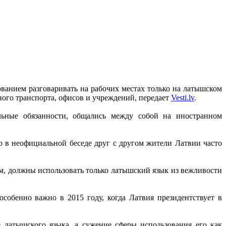
ованием разговаривать на рабочих местах только на латышском
ного транспорта, офисов и учреждений, передает
Vesti.lv
.
льные обязанности, общались между собой на иностранном
о в неофициальной беседе друг с другом жители Латвии часто
, должны использовать только латышский язык из вежливости
обенно важно в 2015 году, когда Латвия президентствует в
 латышского языка, а сужение сферы использования его как