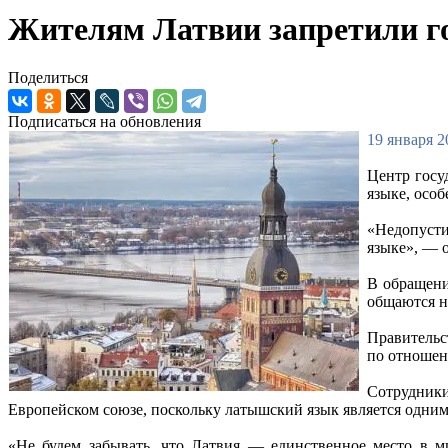
Жителям Латвии запретили го
Поделиться
Подписаться на обновления
19 января 2
Центр госу
языке, осо
«Недопуст
языке», — 
В обращени
общаются н
Правительс
по отношен
Сотрудники
Европейском союзе, поскольку латышский язык является одни
«Не будем забывать, что Латвия — единственное место в м