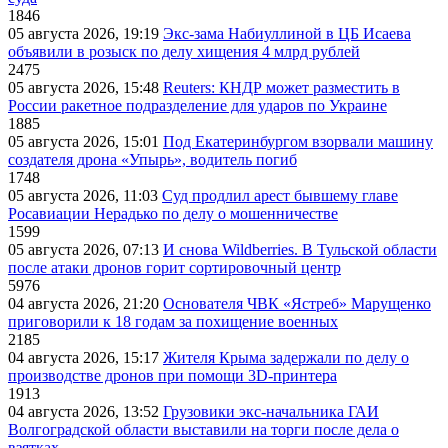
1846
05 августа 2026, 19:19
Экс-зама Набиуллиной в ЦБ Исаева
объявили в розыск по делу хищения 4 млрд рублей
2475
05 августа 2026, 15:48
Reuters: КНДР может разместить в
России ракетное подразделение для ударов по Украине
1885
05 августа 2026, 15:01
Под Екатеринбургом взорвали машину
создателя дрона «Упырь», водитель погиб
1748
05 августа 2026, 11:03
Суд продлил арест бывшему главе
Росавиации Нерадько по делу о мошенничестве
1599
05 августа 2026, 07:13
И снова Wildberries. В Тульской области
после атаки дронов горит сортировочный центр
5976
04 августа 2026, 21:20
Основателя ЧВК «Ястреб» Марущенко
приговорили к 18 годам за похищение военных
2185
04 августа 2026, 15:17
Жителя Крыма задержали по делу о
производстве дронов при помощи 3D‑принтера
1913
04 августа 2026, 13:52
Грузовики экс-начальника ГАИ
Волгоградской области выставили на торги после дела о
взятках