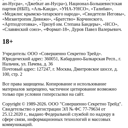
ан-Нусра», «Джебхат ан-Нусра»), Национал-Большевистская
партия (НБП), «Аль-Каида», «УНА-УНСО», «Талибан»,
«Меджлис крымско-татарского народа», «Свидетели Иеговы»,
«Мизантропик Дивижн», «Братство» Корчинского,
«Артподготовка», «Тризуб им. Степана Бандеры», «НСО»,
«Славянский союз», «Формат-18», Дуров Павел Валерьевич.
18+
Учредитель: ООО «Совершенно Секретно Трейд».
Юридический адрес: 360051, Кабардино-Балкарская Респ., г.
Нальчик, ул. Пачева, д. 36
Почтовый адрес: 127247, г. Москва, Дмитровское шоссе, д.
100, стр. 2
Все права защищены. Копирование и использование
материалов запрещено, частичное цитирование возможно
только при условии гиперссылки на сайт.
Copyright © 1989-2026. ООО "Совершенно Секретно Трейд".
Свидетельство о регистрации ЭЛ № ФС 77-79634 от
25.12.2020 г., выдано Федеральной службой по надзору в
сфере связи, информационных технологий и массовых
коммуникаций.