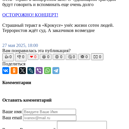
будут говорить и вспоминать еще очень долго
ОСТОРОЖНО! КОНЦЕРТ!
Страшный теракт в «Крокусе» унёс жизни сотен людей.
Террористов ждёт суд. А заказчиков возмездие
27 мая 2025, 18:00
Вам понравилась эта публикация?
👍
0
👎
0
❤
0
😆
0
😡
0
🤔
0
🙈
0
🧘‍♀️
0
Поделиться
Комментарии
Оставить комментарий
Ваше имя
Ваш email