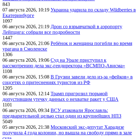
843
07 августа 2026, 10:19
Украина ударила по складу Wildberries в
Екатеринбурге
1097
06 августа 2026, 21:19
Дрон со взрывчаткой в аэропорту
Лейпцига: собрали все подробности
1447
06 августа 2026, 21:06
Ребёнок и женщина погибли во время
урагана в Смоленске
1306
06 августа 2026, 19:06
Суд на Урале приступил к
рассмотрению дела экс-гендиректора «ВСМПО-Ависма»
1108
06 августа 2026, 15:08
В Грузии завели дело из-за «фейков» в
соцсетях о притеснениях туристов из РФ
1205
06 августа 2026, 12:14
Трамп пригрозил тюрьмой
допустившим утечку данных о нехватке ракет у США
1101
06 августа 2026, 09:34
ВСУ атаковали Ярославль:
предварительной целью стал один из крупнейших НПЗ
5049
05 августа 2026, 21:38
Московский экс-депутат Харадизе
получила 4 года колонии, но вышла на свободу прямо в зале
суда