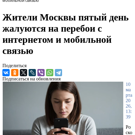
мобильной связью
Жители Москвы пятый день
жалуются на перебои с
интернетом и мобильной
связью
Поделиться
Подписаться на обновления
10
ма
рта
20
26,
13:
39
Ро
ско