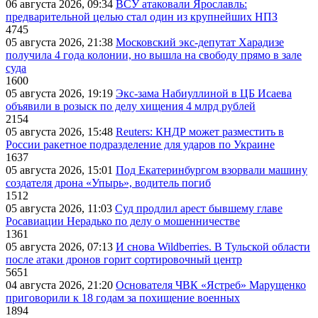
06 августа 2026, 09:34
ВСУ атаковали Ярославль:
предварительной целью стал один из крупнейших НПЗ
4745
05 августа 2026, 21:38
Московский экс-депутат Харадизе
получила 4 года колонии, но вышла на свободу прямо в зале
суда
1600
05 августа 2026, 19:19
Экс-зама Набиуллиной в ЦБ Исаева
объявили в розыск по делу хищения 4 млрд рублей
2154
05 августа 2026, 15:48
Reuters: КНДР может разместить в
России ракетное подразделение для ударов по Украине
1637
05 августа 2026, 15:01
Под Екатеринбургом взорвали машину
создателя дрона «Упырь», водитель погиб
1512
05 августа 2026, 11:03
Суд продлил арест бывшему главе
Росавиации Нерадько по делу о мошенничестве
1361
05 августа 2026, 07:13
И снова Wildberries. В Тульской области
после атаки дронов горит сортировочный центр
5651
04 августа 2026, 21:20
Основателя ЧВК «Ястреб» Марущенко
приговорили к 18 годам за похищение военных
1894