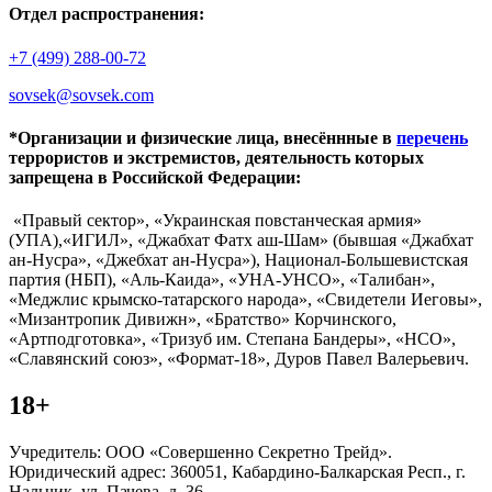
Отдел распространения:
+7 (499) 288-00-72
sovsek@sovsek.com
*Организации и физические лица, внесённные в
перечень
террористов и экстремистов, деятельность которых
запрещена в Российской Федерации:
«Правый сектор», «Украинская повстанческая армия»
(УПА),«ИГИЛ», «Джабхат Фатх аш-Шам» (бывшая «Джабхат
ан-Нусра», «Джебхат ан-Нусра»), Национал-Большевистская
партия (НБП), «Аль-Каида», «УНА-УНСО», «Талибан»,
«Меджлис крымско-татарского народа», «Свидетели Иеговы»,
«Мизантропик Дивижн», «Братство» Корчинского,
«Артподготовка», «Тризуб им. Степана Бандеры», «НСО»,
«Славянский союз», «Формат-18», Дуров Павел Валерьевич.
18+
Учредитель: ООО «Совершенно Секретно Трейд».
Юридический адрес: 360051, Кабардино-Балкарская Респ., г.
Нальчик, ул. Пачева, д. 36