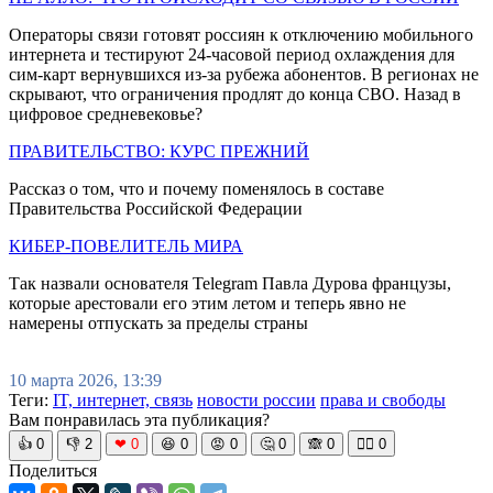
Операторы связи готовят россиян к отключению мобильного
интернета и тестируют 24-часовой период охлаждения для
сим-карт вернувшихся из-за рубежа абонентов. В регионах не
скрывают, что ограничения продлят до конца СВО. Назад в
цифровое средневековье?
ПРАВИТЕЛЬСТВО: КУРС ПРЕЖНИЙ
Рассказ о том, что и почему поменялось в составе
Правительства Российской Федерации
КИБЕР-ПОВЕЛИТЕЛЬ МИРА
Так назвали основателя Telegram Павла Дурова французы,
которые арестовали его этим летом и теперь явно не
намерены отпускать за пределы страны
10 марта 2026, 13:39
Теги:
IT, интернет, связь
новости россии
права и свободы
Вам понравилась эта публикация?
👍
0
👎
2
❤
0
😆
0
😡
0
🤔
0
🙈
0
🧘‍♀️
0
Поделиться