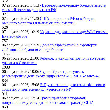
312
07 августа 2026, 17:13
«Веселого молочника» Уолкера вместе
с семьей хотят выдворить из РФ
371
07 августа 2026, 11:20
США попросили РФ освободить
бывшего морпеха Гилмана: он при смерти?
526
07 августа 2026, 10:19
Украина ударила по складу Wildberries в
Екатеринбурге
757
06 августа 2026, 21:19
Дрон со взрывчаткой в аэропорту
Лейпцига: собрали все подробности
1163
06 августа 2026, 21:06
Ребёнок и женщина погибли во время
урагана в Смоленске
1033
06 августа 2026, 19:06
Суд на Урале приступил к
рассмотрению дела экс-гендиректора «ВСМПО-Ависма»
834
06 августа 2026, 15:08
В Грузии завели дело из-за «фейков» в
соцсетях о притеснениях туристов из РФ
911
06 августа 2026, 12:14
Трамп пригрозил тюрьмой
допустившим утечку данных о нехватке ракет у США
859