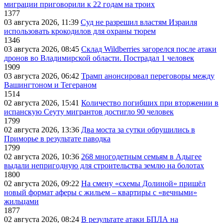
миграции приговорили к 22 годам на троих
1377
03 августа 2026, 11:39
Суд не разрешил властям Израиля
использовать крокодилов для охраны тюрем
1346
03 августа 2026, 08:45
Склад Wildberries загорелся после атаки
дронов во Владимирской области. Пострадал 1 человек
1909
03 августа 2026, 06:42
Трамп анонсировал переговоры между
Вашингтоном и Тегераном
1514
02 августа 2026, 15:41
Количество погибших при вторжении в
испанскую Сеуту мигрантов достигло 90 человек
1799
02 августа 2026, 13:36
Два моста за сутки обрушились в
Приморье в результате паводка
1799
02 августа 2026, 10:36
268 многодетным семьям в Адыгее
выдали непригодную для строительства землю на болотах
1800
02 августа 2026, 09:22
На смену «схемы Долиной» пришёл
новый формат аферы с жильем – квартиры с «вечными»
жильцами
1877
02 августа 2026, 08:24
В результате атаки БПЛА на