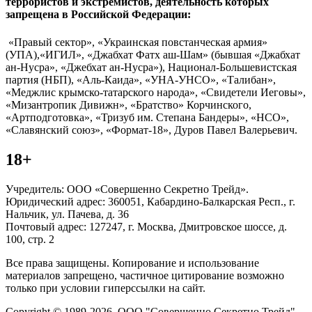
террористов и экстремистов, деятельность которых
запрещена в Российской Федерации:
«Правый сектор», «Украинская повстанческая армия»
(УПА),«ИГИЛ», «Джабхат Фатх аш-Шам» (бывшая «Джабхат
ан-Нусра», «Джебхат ан-Нусра»), Национал-Большевистская
партия (НБП), «Аль-Каида», «УНА-УНСО», «Талибан»,
«Меджлис крымско-татарского народа», «Свидетели Иеговы»,
«Мизантропик Дивижн», «Братство» Корчинского,
«Артподготовка», «Тризуб им. Степана Бандеры», «НСО»,
«Славянский союз», «Формат-18», Дуров Павел Валерьевич.
18+
Учредитель: ООО «Совершенно Секретно Трейд».
Юридический адрес: 360051, Кабардино-Балкарская Респ., г.
Нальчик, ул. Пачева, д. 36
Почтовый адрес: 127247, г. Москва, Дмитровское шоссе, д.
100, стр. 2
Все права защищены. Копирование и использование
материалов запрещено, частичное цитирование возможно
только при условии гиперссылки на сайт.
Copyright © 1989-2026. ООО "Совершенно Секретно Трейд".