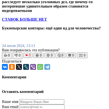
расследует несколько уголовных дел, где почему-то
потерпевшие удивительным образом становятся
подозреваемыми
СТАВОК БОЛЬШЕ НЕТ
Букмекерские конторы: ещё один яд для человечества?
24 июля 2024, 13:13
Вам понравилась эта публикация?
👍
0
👎
0
❤
0
😆
0
😡
0
🤔
0
🙈
0
🧘‍♀️
0
Поделиться
Комментарии
Оставить комментарий
Ваше имя
Ваш email