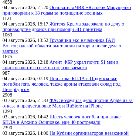
4658
04 августа 2026, 21:20
Основателя ЧВК «Ястреб» Марущенко
приговорили к 18 годам за похищение военных
1121
04 августа 2026, 15:17
Жителя Крыма задержали по делу о
производстве дронов при помощи 3D‑принтера
1069
04 августа 2026, 13:52
Грузовики экс-начальника ГАИ
Волгоградской области выставили на торги после дела о
взятках
1675
04 августа 2026, 12:18
Агент ФБР украл почти $1 млн в
криптовалюте со счетов подозреваемого
987
04 августа 2026, 07:19
При атаке БПЛА в Подмосковье
погибли пять человек, также дроны атаковали склад под
Петербургом
2908
03 августа 2026, 21:33
ФАС возбудила дело против Apple из-за
отказа в предустановке Max и RuStore на iPhone
1293
03 августа 2026, 14:42
Шесть человек погибли при атаке
БПЛА в Архипо-Осиповке, еще 40 пострадали
2390
03 августа 2026, 14:00
На Кубани организаторов незаконной