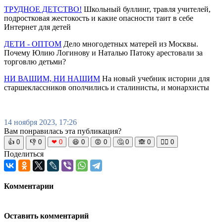
ТРУДНОЕ ДЕТСТВО!
Школьный буллинг, травля учителей,
подростковая жестокость и какие опасности таит в себе
Интернет для детей
ДЕТИ - ОПТОМ
Дело многодетных матерей из Москвы.
Почему Юлию Логинову и Наталью Патоку арестовали за
торговлю детьми?
НИ ВАШИМ, НИ НАШИМ
На новый учебник истории для
старшеклассников ополчились и сталинисты, и монархисты
14 ноября 2023, 17:26
Вам понравилась эта публикация?
👍
0
👎
0
❤
0
😆
0
😡
0
🤔
0
🙈
0
🧘‍♀️
0
Поделиться
Комментарии
Оставить комментарий