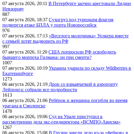
07 августа 2026, 20:11
В Петербурге заочно арестовали Лидию
Невзорову
887
07 августа 2026, 18:37
Сухогруз под турецким флагом
подвергся атаке БПЛА у порта Новороссийск
976
07 августа 2026, 17:13
«Веселого молочника» Уолкера вместе
с семьей хотят выдворить из РФ
997
07 августа 2026, 11:20
США попросили РФ освободить
бывшего морпеха Гилмана: он при смерти?
1007
07 августа 2026, 10:19
Украина ударила по складу Wildberries в
Екатеринбурге
1273
06 августа 2026, 21:19
Дрон со взрывчаткой в аэропорту
Лейпцига: собрали все подробности
1613
06 августа 2026, 21:06
Ребёнок и женщина погибли во время
урагана в Смоленске
1478
06 августа 2026, 19:06
Суд на Урале приступил к
рассмотрению дела экс-гендиректора «ВСМПО-Ависма»
1267
06 августа 2026, 15:08
В Грузии завели дело из-за «фейков» в