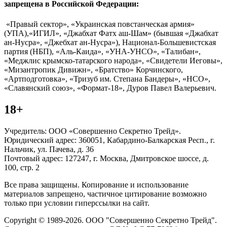
запрещена в Российской Федерации:
«Правый сектор», «Украинская повстанческая армия»
(УПА),«ИГИЛ», «Джабхат Фатх аш-Шам» (бывшая «Джабхат
ан-Нусра», «Джебхат ан-Нусра»), Национал-Большевистская
партия (НБП), «Аль-Каида», «УНА-УНСО», «Талибан»,
«Меджлис крымско-татарского народа», «Свидетели Иеговы»,
«Мизантропик Дивижн», «Братство» Корчинского,
«Артподготовка», «Тризуб им. Степана Бандеры», «НСО»,
«Славянский союз», «Формат-18», Дуров Павел Валерьевич.
18+
Учредитель: ООО «Совершенно Секретно Трейд».
Юридический адрес: 360051, Кабардино-Балкарская Респ., г.
Нальчик, ул. Пачева, д. 36
Почтовый адрес: 127247, г. Москва, Дмитровское шоссе, д.
100, стр. 2
Все права защищены. Копирование и использование
материалов запрещено, частичное цитирование возможно
только при условии гиперссылки на сайт.
Copyright © 1989-2026. ООО "Совершенно Секретно Трейд".