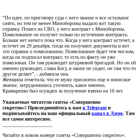
“По идее, по приговору суда с него звание и все остальное
снято, но тем не менее Минобороны выдало вот такую
справку. Пошел на СВО, у него контракт с Минобороны.
Помилование он получит только по истечению контракта.
Больше нет ничего пока что. Когда у него контракт истечет, а
истечет он 29 декабря, тогда он получают документы и вот
эти справки о помиловании. Помилование будет тем числом,
когда он подписал контракт, то есть по факту он уже
помилован. Он там руководит штурмовой бригадой. Но он ей
именно руководит, слава Богу, в окопе не сидит, он там что-то
другое делает”, - добавила она.
Женщина отметила, что ее мужу присвоено еще и воинское
звание, затруднившись уточнить, какое именно.
Крамаренко был осужден за получение взятки на 10 лет.
Уважаемые читатели газеты «Совершенно
секретно»! Присоединяйтесь к нам
в Telegram
и
подписывайтесь на наш официальный
канал в Дзене
. Там
все самое интересное.
____________________
Читайте в новом номере газеты «Совершенно секретно»: