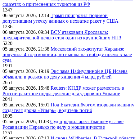
соцсетях о притеснениях туристов из РФ
1347
06 августа 2026, 12:14
Трамп пригрозил тюрьмой
допустившим утечку данных о нехватке ракет у США
1236
06 августа 2026, 09:34
ВСУ атаковали Ярославль:
предварительной целью стал один из крупнейших НПЗ
5220
05 августа 2026, 21:38
Московский экс-депутат Харадизе
получила 4 года колонии, но вышла на свободу прямо в зале
суда
1991
05 августа 2026, 19:19
Экс-зама Набиуллиной в ЦБ Исаева
объявили в розыск по делу хищения 4 млрд рублей
2651
05 августа 2026, 15:48
Reuters: КНДР может разместить в
России ракетное подразделение для ударов по Украине
2041
05 августа 2026, 15:01
Под Екатеринбургом взорвали машину
создателя дрона «Упырь», водитель погиб
1895
05 августа 2026, 11:03
Суд продлил арест бывшему главе
Росавиации Нерадько по делу о мошенничестве
1751
05 августа 2026, 07:13
И снова Wildberries. В Тульской области