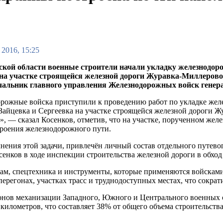
 2016, 15:25
ской области военные строители начали укладку железнодор
на участке строящейся железной дороги Журавка-Миллерово
чальник главного управления Железнодорожных войск генера
рожные войска приступили к проведению работ по укладке ж
Зайцевка и Сергеевка на участке строящейся железной дороги Ж
», — сказал Косенков, отметив, что на участке, порученном жел
троения железнодорожного пути.
нения этой задачи, привлечён личный состав отдельного путев
сенков в ходе инспекции строительства железной дороги в обхо
вам, спецтехника и инструменты, которые применяются войсками
ерегонах, участках трасс и труднодоступных местах, что сократ
нов механизации Западного, Южного и Центрального военных о
километров, что составляет 38% от общего объема строительств