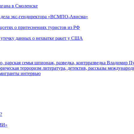
агана в Смоленске
ю дела экс-гендиректора «ВСМПО-Ависма»
оцсетях о притеснениях туристов из РФ
утечку данных о нехватке ракет у США
о, царская семья
шпионаж, разведка, контрразведка
Владимир П
торическая
терроризм
литература, детектив, рассказы
международ
 мигранты
интервью
?
МИ»