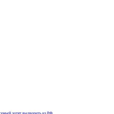
семьей хотят выдворить из РФ