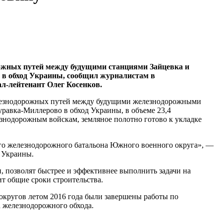
ожных путей между будущими станциями Зайцевка и
 в обход Украины, сообщил журналистам в
л-лейтенант Олег Косенков.
елезнодорожных путей между будущими железнодорожными
уравка-Миллерово в обход Украины, в объеме 23,4
езнодорожным войскам, земляное полотно готово к укладке
ого железнодорожного батальона Южного военного округа», —
д Украины.
, позволят быстрее и эффективнее выполнить задачи на
ит общие сроки строительства.
кругов летом 2016 года были завершены работы по
а железнодорожного обхода.