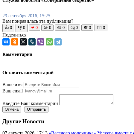
Служба новостей «Совершенно секретно»
29 сентября 2016, 15:25
Вам понравилась эта публикация?
👍
0
👎
0
❤
0
😆
0
😡
0
🤔
0
🙈
0
🧘‍♀️
0
Поделиться
Комментарии
Оставить комментарий
Ваше имя
Ваш email
Введите Ваш комментарий
Отмена
Отправить
Другие Новости
07 августа 2026, 17:13
«Веселого молочника» Уолкера вместе с 