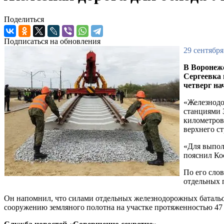
Поделиться
Подписаться на обновления
29 сентября
В Воронеж
Сергеевка 
четверг на
«Железнодо
станциями 
километров
верхнего с
«Для выпол
пояснил Ко
По его сло
отдельных п
Он напомнил, что силами отдельных железнодорожных батальо
сооружению земляного полотна на участке протяженностью 47 