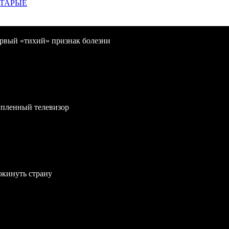
СТАРЫЕ
первый «тихий» признак болезни
упленный телевизор
окинуть страну