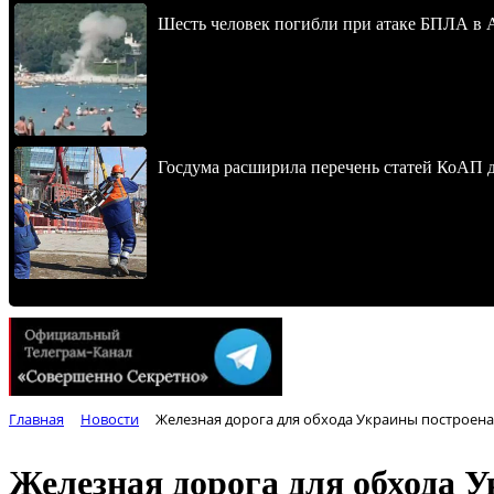
Шесть человек погибли при атаке БПЛА в 
Госдума расширила перечень статей КоАП 
Главная
Новости
Железная дорога для обхода Украины построен
Железная дорога для обхода 