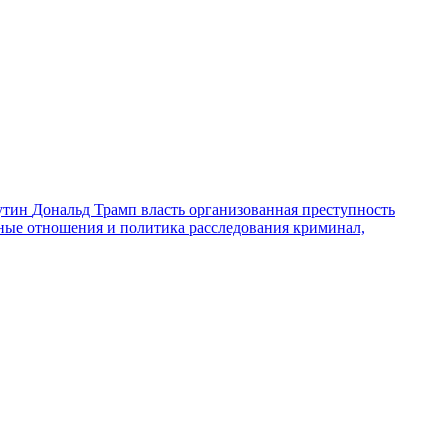
утин
Дональд Трамп
власть
организованная преступность
ные отношения и политика
расследования
криминал,