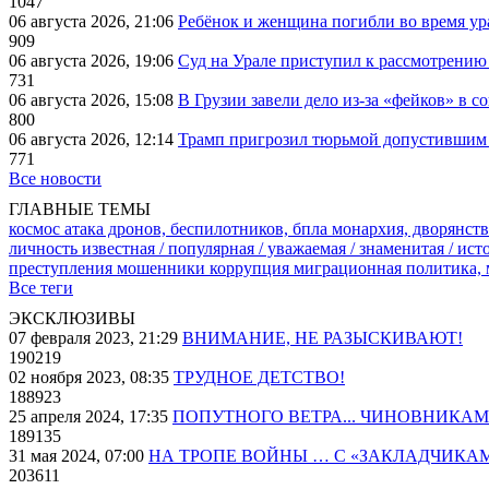
1047
06 августа 2026, 21:06
Ребёнок и женщина погибли во время ур
909
06 августа 2026, 19:06
Суд на Урале приступил к рассмотрени
731
06 августа 2026, 15:08
В Грузии завели дело из-за «фейков» в с
800
06 августа 2026, 12:14
Трамп пригрозил тюрьмой допустившим 
771
Все новости
ГЛАВНЫЕ ТЕМЫ
космос
атака дронов, беспилотников, бпла
монархия, дворянств
личность известная / популярная / уважаемая / знаменитая / ис
преступления
мошенники
коррупция
миграционная политика,
Все теги
ЭКСКЛЮЗИВЫ
07 февраля 2023, 21:29
ВНИМАНИЕ, НЕ РАЗЫСКИВАЮТ!
190219
02 ноября 2023, 08:35
ТРУДНОЕ ДЕТСТВО!
188923
25 апреля 2024, 17:35
ПОПУТНОГО ВЕТРА... ЧИНОВНИКАМ
189135
31 мая 2024, 07:00
НА ТРОПЕ ВОЙНЫ … С «ЗАКЛАДЧИКА
203611