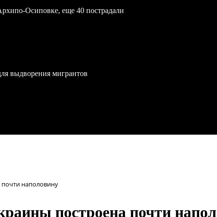
Архипо-Осиповке, еще 40 пострадали
для выдворения мигрантов
а почти наполовину
Украины построена почти напо