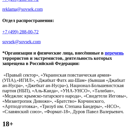
reklama@sovsek.com
Отдел распространения:
+7 (499) 288-00-72
sovsek@sovsek.com
*Организации и физические лица, внесённные в
перечень
террористов и экстремистов, деятельность которых
запрещена в Российской Федерации:
«Правый сектор», «Украинская повстанческая армия»
(УПА),«ИГИЛ», «Джабхат Фатх аш-Шам» (бывшая «Джабхат
ан-Нусра», «Джебхат ан-Нусра»), Национал-Большевистская
партия (НБП), «Аль-Каида», «УНА-УНСО», «Талибан»,
«Меджлис крымско-татарского народа», «Свидетели Иеговы»,
«Мизантропик Дивижн», «Братство» Корчинского,
«Артподготовка», «Тризуб им. Степана Бандеры», «НСО»,
«Славянский союз», «Формат-18», Дуров Павел Валерьевич.
18+