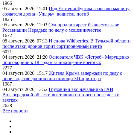
1966
05 августа 2026, 15:01
Под Екатеринбургом взорвали машину
создателя дрона «Упырь», водитель погиб
1825
05 августа 2026, 11:03
Суд продлил арест бывшему главе
Росавиации Нерадько по делу о мошенничестве
1672
05 августа 2026, 07:13
И снова Wildberries. В Тульской области
после атаки дронов горит сортировочный центр
6071
04 августа 2026, 21:20
Основателя ЧВК «Ястреб» Марущенко
приговорили к 18 годам за похищение военных
2277
04 августа 2026, 15:17
Жителя Крыма задержали по делу о
производстве дронов при помощи 3D‑принтера
1987
04 августа 2026, 13:52
Грузовики экс-начальника ГАИ
Волгоградской области выставили на торги после дела о
взятках
2628
Все новости