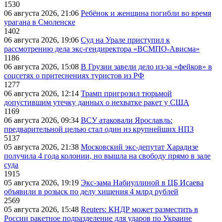
1530
06 августа 2026, 21:06
Ребёнок и женщина погибли во время
урагана в Смоленске
1402
06 августа 2026, 19:06
Суд на Урале приступил к
рассмотрению дела экс-гендиректора «ВСМПО-Ависма»
1186
06 августа 2026, 15:08
В Грузии завели дело из-за «фейков» в
соцсетях о притеснениях туристов из РФ
1277
06 августа 2026, 12:14
Трамп пригрозил тюрьмой
допустившим утечку данных о нехватке ракет у США
1169
06 августа 2026, 09:34
ВСУ атаковали Ярославль:
предварительной целью стал один из крупнейших НПЗ
5137
05 августа 2026, 21:38
Московский экс-депутат Харадизе
получила 4 года колонии, но вышла на свободу прямо в зале
суда
1915
05 августа 2026, 19:19
Экс-зама Набиуллиной в ЦБ Исаева
объявили в розыск по делу хищения 4 млрд рублей
2569
05 августа 2026, 15:48
Reuters: КНДР может разместить в
России ракетное подразделение для ударов по Украине