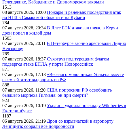
Геленджике, Кабардинке и Дивноморском закрыли
1513
08 августа 2026, 10:00
Пожары и раненые: последствия атак
на НПЗ в Самарской области и на Кубани
784
07 августа 2026, 20:34
В Ялте БЭК атаковал пляж, в Керчи
дрон попал в жилой дом
1503
07 августа 2026, 20:11
В Петербурге заочно арестовали Лидию
Невзорову
769
07 августа 2026, 18:37
Сухогруз под турецким флагом
подвергся атаке БПЛА у порта Новороссийск
871
07 августа 2026, 17:13
«Веселого молочника» Уолкера вместе
с семьей хотят выдворить из РФ
888
07 августа 2026, 11:20
США попросили РФ освободить
бывшего морпеха Гилмана: он при смерти?
923
07 августа 2026, 10:19
Украина ударила по складу Wildberries в
Екатеринбурге
1187
06 августа 2026, 21:19
Дрон со взрывчаткой в аэропорту
Лейпцига: собрали все подробности