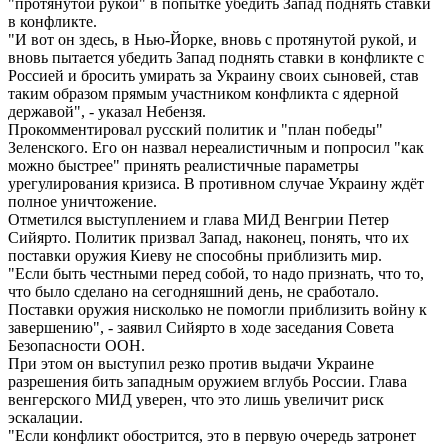
"протянутой рукой" в попытке убедить Запад поднять ставки
в конфликте.
"И вот он здесь, в Нью-Йорке, вновь с протянутой рукой, и
вновь пытается убедить Запад поднять ставки в конфликте с
Россией и бросить умирать за Украину своих сыновей, став
таким образом прямым участником конфликта с ядерной
державой", - указал Небензя.
Прокомментировал русский политик и "план победы"
Зеленского. Его он назвал нереалистичным и попросил "как
можно быстрее" принять реалистичные параметры
урегулирования кризиса. В противном случае Украину ждёт
полное уничтожение.
Отметился выступлением и глава МИД Венгрии Петер
Сийярто. Политик призвал Запад, наконец, понять, что их
поставки оружия Киеву не способны приблизить мир.
"Если быть честными перед собой, то надо признать, что то,
что было сделано на сегодняшний день, не сработало.
Поставки оружия нисколько не помогли приблизить войну к
завершению", - заявил Сийярто в ходе заседания Совета
Безопасности ООН.
При этом он выступил резко против выдачи Украине
разрешения бить западным оружием вглубь России. Глава
венгерского МИД уверен, что это лишь увеличит риск
эскалации.
"Если конфликт обострится, это в первую очередь затронет