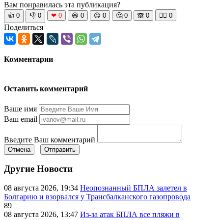
Вам понравилась эта публикация?
👍
0
👎
0
❤
0
😆
0
😡
0
🤔
0
🙈
0
🧘‍♀️
0
Поделиться
Комментарии
Оставить комментарий
Ваше имя
Ваш email
Введите Ваш комментарий
Отмена
Отправить
Другие Новости
08 августа 2026, 19:34
Неопознанный БПЛА залетел в
Болгарию и взорвался у Трансбалканского газопровода
89
08 августа 2026, 13:47
Из-за атак БПЛА все пляжи в