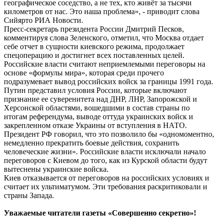
географическое соседство, а не тех, кто живёт за тысячи
километров от нас. Это наша проблема», - приводит слова
Сийярто РИА Новости.
Пресс-секретарь президента России Дмитрий Песков,
комментируя слова Зеленского, отметил, что Москва отдает
себе отчет в сущности киевского режима, продолжает
спецоперацию и достигнет всех поставленных целей.
Российские власти считают неприемлемыми переговоры на
основе «формулы мира», которая среди прочего
подразумевает вывод российских войск за границы 1991 года.
Путин представил условия России, которые включают
признание ее суверенитета над ДНР, ЛНР, Запорожской и
Херсонской областями, вошедшими в состав страны по
итогам референдума, выводе оттуда украинских войск и
закрепленном отказе Украины от вступления в НАТО.
Президент РФ говорил, что это позволило бы «одномоментно,
немедленно прекратить боевые действия, сохранить
человеческие жизни». Российские власти исключали начало
переговоров с Киевом до того, как из Курской области будут
вытеснены украинские войска.
Киев отказывается от переговоров на российских условиях и
считает их ультиматумом. Эти требования раскритиковали и
страны Запада.
Уважаемые читатели газеты «Совершенно секретно»!