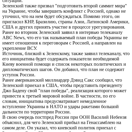
ситуации.
Зеленский также призвал "подготовить второй саммит мира"
на Украине, чтобы завершить конфликт с Россией, однако не
уточнил, что на нем будет обсуждаться. Помимо этого, он
пригласил КНР, Бразилию, страны Азии, Латинской Америки,
США и других принять участие в процессе урегулирования.
Ранее во вторник Зеленский заявил в интервью телеканалу
ABC News, что его так называемый план победы Украины не
имеет отношения к переговорам с Россией, а направлен на
укрепление ВСУ.
Источник, близкий к Зеленскому, также заявил телеканалу, что
его инициатива будет содержать показатели необходимой
Киеву военной помощи и список некоторых политических и
дипломатических шагов. Он добавил, что план не содержит
уступок России.
Ранее американский миллиардер Дэвид Сакс сообщил, что
Зеленский приехал в США, чтобы представить президенту
Джо Бадену свой "план победы", реализация которого может
привести к третьей мировой войне. В частности, по его
словам, инициатива предусматривает немедленное
вступление Украины в НАТО и удары ракетами большой
дальности по территории России.
В свою очередь постпред России при ООН Василий Небензя
объяснил, для чего Зеленский прибыл на Генассамблею на
самом деле. Он указал, что киевский политик приехал с