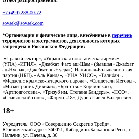
Отдел распространения:
+7 (499) 288-00-72
sovsek@sovsek.com
*Организации и физические лица, внесённные в
перечень
террористов и экстремистов, деятельность которых
запрещена в Российской Федерации:
«Правый сектор», «Украинская повстанческая армия»
(УПА),«ИГИЛ», «Джабхат Фатх аш-Шам» (бывшая «Джабхат
ан-Нусра», «Джебхат ан-Нусра»), Национал-Большевистская
партия (НБП), «Аль-Каида», «УНА-УНСО», «Талибан»,
«Меджлис крымско-татарского народа», «Свидетели Иеговы»,
«Мизантропик Дивижн», «Братство» Корчинского,
«Артподготовка», «Тризуб им. Степана Бандеры», «НСО»,
«Славянский союз», «Формат-18», Дуров Павел Валерьевич.
18+
Учредитель: ООО «Совершенно Секретно Трейд».
Юридический адрес: 360051, Кабардино-Балкарская Респ., г.
Нальчик, ул. Пачева, д. 36