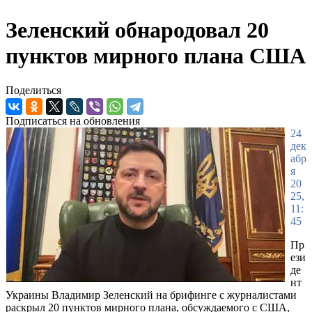
Зеленский обнародовал 20
пунктов мирного плана США
Поделиться
Подписаться на обновления
24
дек
абр
я
20
25,
11:
45
Пр
ези
де
нт
Украины Владимир Зеленский на брифинге с журналистами
раскрыл 20 пунктов мирного плана, обсуждаемого с США,