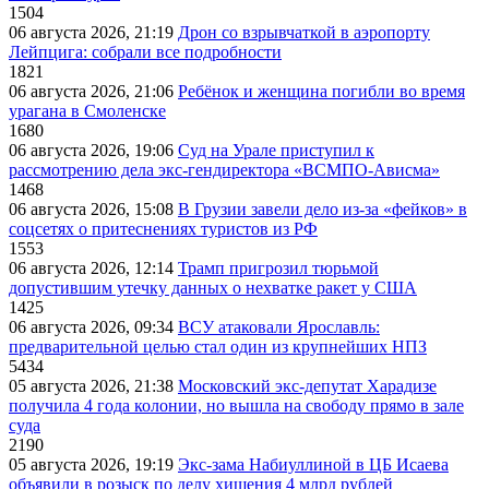
1504
06 августа 2026, 21:19
Дрон со взрывчаткой в аэропорту
Лейпцига: собрали все подробности
1821
06 августа 2026, 21:06
Ребёнок и женщина погибли во время
урагана в Смоленске
1680
06 августа 2026, 19:06
Суд на Урале приступил к
рассмотрению дела экс-гендиректора «ВСМПО-Ависма»
1468
06 августа 2026, 15:08
В Грузии завели дело из-за «фейков» в
соцсетях о притеснениях туристов из РФ
1553
06 августа 2026, 12:14
Трамп пригрозил тюрьмой
допустившим утечку данных о нехватке ракет у США
1425
06 августа 2026, 09:34
ВСУ атаковали Ярославль:
предварительной целью стал один из крупнейших НПЗ
5434
05 августа 2026, 21:38
Московский экс-депутат Харадизе
получила 4 года колонии, но вышла на свободу прямо в зале
суда
2190
05 августа 2026, 19:19
Экс-зама Набиуллиной в ЦБ Исаева
объявили в розыск по делу хищения 4 млрд рублей