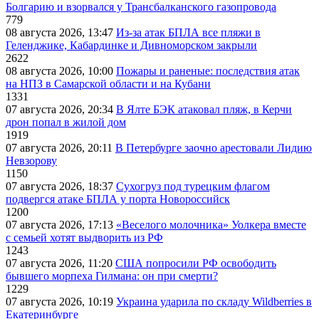
Болгарию и взорвался у Трансбалканского газопровода
779
08 августа 2026, 13:47
Из-за атак БПЛА все пляжи в
Геленджике, Кабардинке и Дивноморском закрыли
2622
08 августа 2026, 10:00
Пожары и раненые: последствия атак
на НПЗ в Самарской области и на Кубани
1331
07 августа 2026, 20:34
В Ялте БЭК атаковал пляж, в Керчи
дрон попал в жилой дом
1919
07 августа 2026, 20:11
В Петербурге заочно арестовали Лидию
Невзорову
1150
07 августа 2026, 18:37
Сухогруз под турецким флагом
подвергся атаке БПЛА у порта Новороссийск
1200
07 августа 2026, 17:13
«Веселого молочника» Уолкера вместе
с семьей хотят выдворить из РФ
1243
07 августа 2026, 11:20
США попросили РФ освободить
бывшего морпеха Гилмана: он при смерти?
1229
07 августа 2026, 10:19
Украина ударила по складу Wildberries в
Екатеринбурге