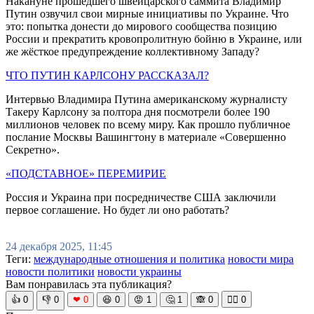
Накануне прошедшего швейцарского саммита Владимир
Путин озвучил свои мирные инициативы по Украине. Что
это: попытка донести до мирового сообщества позицию
России и прекратить кровопролитную бойню в Украине, или
же жёсткое предупреждение коллективному Западу?
ЧТО ПУТИН КАРЛСОНУ РАССКАЗАЛ?
Интервью Владимира Путина американскому журналисту
Такеру Карлсону за полтора дня посмотрели более 190
миллионов человек по всему миру. Как прошло публичное
послание Москвы Вашингтону в материале «Совершенно
Секретно».
«ПОДСТАВНОЕ» ПЕРЕМИРИЕ
Россия и Украина при посредничестве США заключили
первое соглашение. Но будет ли оно работать?
24 декабря 2025, 11:45
Теги:
международные отношения и политика
новости мира
новости политики
новости украины
Вам понравилась эта публикация?
👍
0
👎
0
❤
0
😆
0
😡
1
🤔
1
🙈
0
🧘‍♀️
0