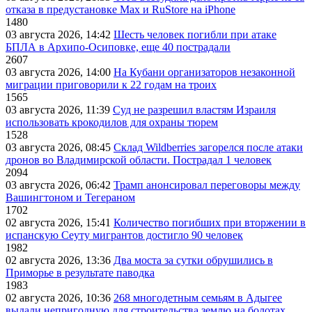
отказа в предустановке Max и RuStore на iPhone
1480
03 августа 2026, 14:42
Шесть человек погибли при атаке
БПЛА в Архипо-Осиповке, еще 40 пострадали
2607
03 августа 2026, 14:00
На Кубани организаторов незаконной
миграции приговорили к 22 годам на троих
1565
03 августа 2026, 11:39
Суд не разрешил властям Израиля
использовать крокодилов для охраны тюрем
1528
03 августа 2026, 08:45
Склад Wildberries загорелся после атаки
дронов во Владимирской области. Пострадал 1 человек
2094
03 августа 2026, 06:42
Трамп анонсировал переговоры между
Вашингтоном и Тегераном
1702
02 августа 2026, 15:41
Количество погибших при вторжении в
испанскую Сеуту мигрантов достигло 90 человек
1982
02 августа 2026, 13:36
Два моста за сутки обрушились в
Приморье в результате паводка
1983
02 августа 2026, 10:36
268 многодетным семьям в Адыгее
выдали непригодную для строительства землю на болотах