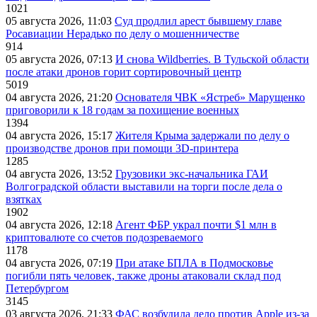
1021
05 августа 2026, 11:03
Суд продлил арест бывшему главе
Росавиации Нерадько по делу о мошенничестве
914
05 августа 2026, 07:13
И снова Wildberries. В Тульской области
после атаки дронов горит сортировочный центр
5019
04 августа 2026, 21:20
Основателя ЧВК «Ястреб» Марущенко
приговорили к 18 годам за похищение военных
1394
04 августа 2026, 15:17
Жителя Крыма задержали по делу о
производстве дронов при помощи 3D‑принтера
1285
04 августа 2026, 13:52
Грузовики экс-начальника ГАИ
Волгоградской области выставили на торги после дела о
взятках
1902
04 августа 2026, 12:18
Агент ФБР украл почти $1 млн в
криптовалюте со счетов подозреваемого
1178
04 августа 2026, 07:19
При атаке БПЛА в Подмосковье
погибли пять человек, также дроны атаковали склад под
Петербургом
3145
03 августа 2026, 21:33
ФАС возбудила дело против Apple из-за