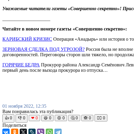
Уважаемые читатели газеты «Совершенно секретно»! Прис
____________________
Читайте в новом номере газеты «Совершенно секретно»:
КАРИБСКИЙ КРИЗИС
Операция «Анадырь» или история о то
ЗЕРНОВАЯ СДЕЛКА ПОД УГРОЗОЙ?
Россия была не вполне
договоренностей. Переговоры сторон шли тяжело, но продол
ГОРЯЧИЕ БЕДРА
Прокурор района Александр Семёнович Левинз
первый день после выхода прокурора из отпуска…
01 ноября 2022, 12:35
Вам понравилась эта публикация?
👍
0
👎
0
❤
0
😆
0
😡
0
🤔
0
🙈
0
🧘‍♀️
0
Поделиться