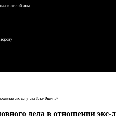
опал в жилой дом
взорову
тношении экс-депутата Ильи Яшина*
ловного дела в отношении экс