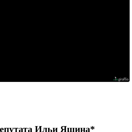
-депутата Ильи Яшина*