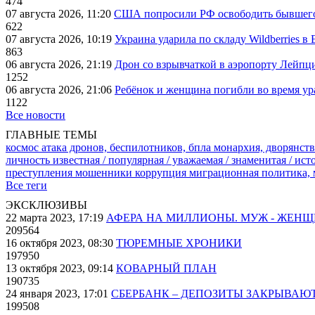
474
07 августа 2026, 11:20
США попросили РФ освободить бывшего 
622
07 августа 2026, 10:19
Украина ударила по складу Wildberries в
863
06 августа 2026, 21:19
Дрон со взрывчаткой в аэропорту Лейпци
1252
06 августа 2026, 21:06
Ребёнок и женщина погибли во время ур
1122
Все новости
ГЛАВНЫЕ ТЕМЫ
космос
атака дронов, беспилотников, бпла
монархия, дворянств
личность известная / популярная / уважаемая / знаменитая / ис
преступления
мошенники
коррупция
миграционная политика,
Все теги
ЭКСКЛЮЗИВЫ
22 марта 2023, 17:19
АФЕРА НА МИЛЛИОНЫ. МУЖ - ЖЕН
209564
16 октября 2023, 08:30
ТЮРЕМНЫЕ ХРОНИКИ
197950
13 октября 2023, 09:14
КОВАРНЫЙ ПЛАН
190735
24 января 2023, 17:01
СБЕРБАНК – ДЕПОЗИТЫ ЗАКРЫВАЮ
199508