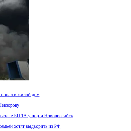
 попал в жилой дом
Невзорову
я атаке БПЛА у порта Новороссийск
семьей хотят выдворить из РФ