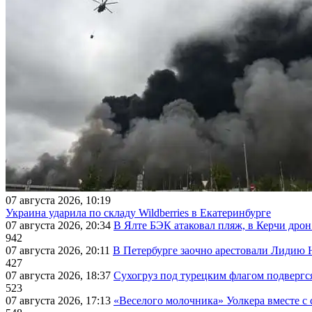
07 августа 2026, 10:19
Украина ударила по складу Wildberries в Екатеринбурге
07 августа 2026, 20:34
В Ялте БЭК атаковал пляж, в Керчи дрон
942
07 августа 2026, 20:11
В Петербурге заочно арестовали Лидию 
427
07 августа 2026, 18:37
Сухогруз под турецким флагом подвергс
523
07 августа 2026, 17:13
«Веселого молочника» Уолкера вместе с 