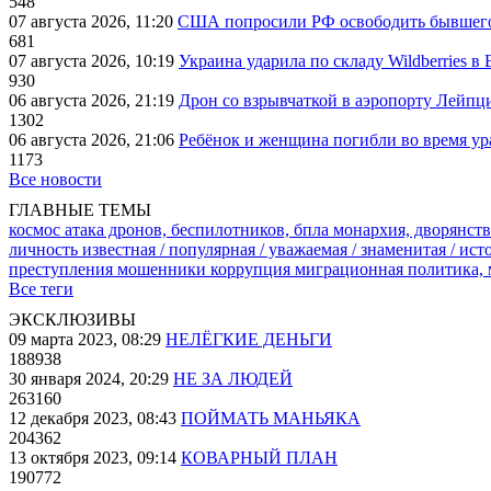
548
07 августа 2026, 11:20
США попросили РФ освободить бывшего 
681
07 августа 2026, 10:19
Украина ударила по складу Wildberries в
930
06 августа 2026, 21:19
Дрон со взрывчаткой в аэропорту Лейпци
1302
06 августа 2026, 21:06
Ребёнок и женщина погибли во время ур
1173
Все новости
ГЛАВНЫЕ ТЕМЫ
космос
атака дронов, беспилотников, бпла
монархия, дворянств
личность известная / популярная / уважаемая / знаменитая / ис
преступления
мошенники
коррупция
миграционная политика,
Все теги
ЭКСКЛЮЗИВЫ
09 марта 2023, 08:29
НЕЛЁГКИЕ ДЕНЬГИ
188938
30 января 2024, 20:29
НЕ ЗА ЛЮДЕЙ
263160
12 декабря 2023, 08:43
ПОЙМАТЬ МАНЬЯКА
204362
13 октября 2023, 09:14
КОВАРНЫЙ ПЛАН
190772