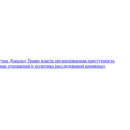
утин
Дональд Трамп
власть
организованная преступность
ные отношения и политика
расследования
криминал,