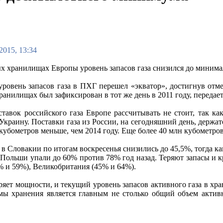
2015, 13:34
х хранилищах Европы уровень запасов газа снизился до минималь
 уровень запасов газа в ПХГ перешел «экватор», достигнув от
ранилищах был зафиксирован в тот же день в 2011 году, передае
ставок российского газа Европе рассчитывать не стоит, так ка
Украину. Поставки газа из России, на сегодняшний день, держ
кубометров меньше, чем 2014 году. Еще более 40 млн кубометров
 в Словакии по итогам воскресенья снизились до 45,5%, тогда к
 Польши упали до 60% против 78% год назад. Теряют запасы и
% и 59%), Великобритания (45% и 64%).
ряет мощности, и текущий уровень запасов активного газа в хра
ы хранения является главным не столько общий объем активно