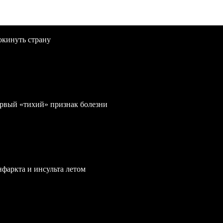
окинуть страну
первый «тихий» признак болезни
нфаркта и инсульта летом