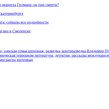
морпеха Гилмана: он при смерти?
 Екатеринбурге
га: собрали все подробности
агана в Смоленске
о, царская семья
шпионаж, разведка, контрразведка
Владимир П
торическая
терроризм
литература, детектив, рассказы
международ
 мигранты
интервью