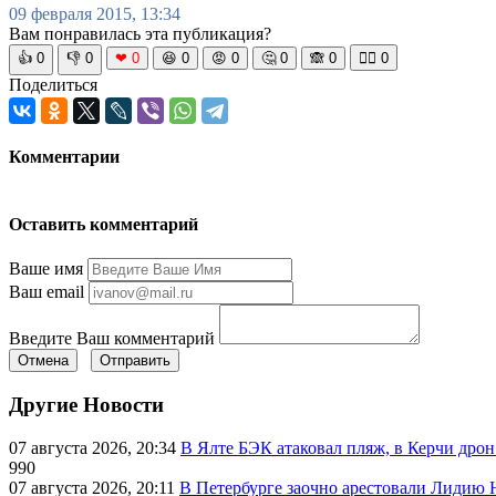
09 февраля 2015, 13:34
Вам понравилась эта публикация?
👍
0
👎
0
❤
0
😆
0
😡
0
🤔
0
🙈
0
🧘‍♀️
0
Поделиться
Комментарии
Оставить комментарий
Ваше имя
Ваш email
Введите Ваш комментарий
Отмена
Отправить
Другие Новости
07 августа 2026, 20:34
В Ялте БЭК атаковал пляж, в Керчи дрон
990
07 августа 2026, 20:11
В Петербурге заочно арестовали Лидию 