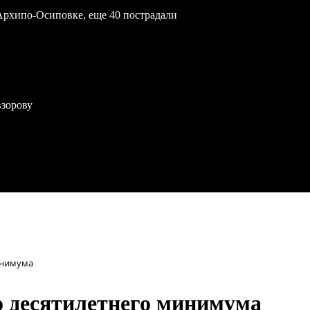
Архипо-Осиповке, еще 40 пострадали
взорову
минимума
до десятилетнего минимума