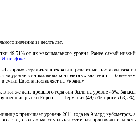
ного значения за десять лет.
метки 49,51% от их максимального уровня. Ранее самый низкий
т
Интерфакс
.
к «Газпром» стремится прекратить реверсные поставки газа из
атся на уровне минимальных контрактных значений — более чем
 в сутки Европа поставляет на Украину.
ак в тот же день прошлого года они были на уровне 48%. Запасы
 крупнейшие рынки Европы — Германия (49,65% против 63,2%),
нилищах превышает уровень 2011 года на 9 млрд кубометров, а
го газа, сколько максимальная суточная производительность