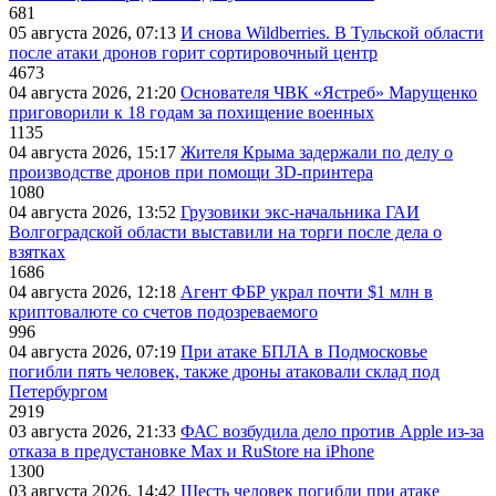
681
05 августа 2026, 07:13
И снова Wildberries. В Тульской области
после атаки дронов горит сортировочный центр
4673
04 августа 2026, 21:20
Основателя ЧВК «Ястреб» Марущенко
приговорили к 18 годам за похищение военных
1135
04 августа 2026, 15:17
Жителя Крыма задержали по делу о
производстве дронов при помощи 3D‑принтера
1080
04 августа 2026, 13:52
Грузовики экс-начальника ГАИ
Волгоградской области выставили на торги после дела о
взятках
1686
04 августа 2026, 12:18
Агент ФБР украл почти $1 млн в
криптовалюте со счетов подозреваемого
996
04 августа 2026, 07:19
При атаке БПЛА в Подмосковье
погибли пять человек, также дроны атаковали склад под
Петербургом
2919
03 августа 2026, 21:33
ФАС возбудила дело против Apple из-за
отказа в предустановке Max и RuStore на iPhone
1300
03 августа 2026, 14:42
Шесть человек погибли при атаке