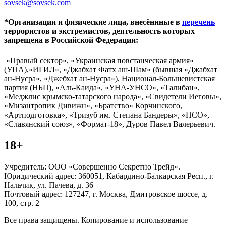
sovsek@sovsek.com
*Организации и физические лица, внесённные в
перечень
террористов и экстремистов, деятельность которых
запрещена в Российской Федерации:
«Правый сектор», «Украинская повстанческая армия»
(УПА),«ИГИЛ», «Джабхат Фатх аш-Шам» (бывшая «Джабхат
ан-Нусра», «Джебхат ан-Нусра»), Национал-Большевистская
партия (НБП), «Аль-Каида», «УНА-УНСО», «Талибан»,
«Меджлис крымско-татарского народа», «Свидетели Иеговы»,
«Мизантропик Дивижн», «Братство» Корчинского,
«Артподготовка», «Тризуб им. Степана Бандеры», «НСО»,
«Славянский союз», «Формат-18», Дуров Павел Валерьевич.
18+
Учредитель: ООО «Совершенно Секретно Трейд».
Юридический адрес: 360051, Кабардино-Балкарская Респ., г.
Нальчик, ул. Пачева, д. 36
Почтовый адрес: 127247, г. Москва, Дмитровское шоссе, д.
100, стр. 2
Все права защищены. Копирование и использование