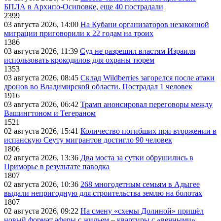
БПЛА в Архипо-Осиповке, еще 40 пострадали
2399
03 августа 2026, 14:00
На Кубани организаторов незаконной
миграции приговорили к 22 годам на троих
1386
03 августа 2026, 11:39
Суд не разрешил властям Израиля
использовать крокодилов для охраны тюрем
1353
03 августа 2026, 08:45
Склад Wildberries загорелся после атаки
дронов во Владимирской области. Пострадал 1 человек
1916
03 августа 2026, 06:42
Трамп анонсировал переговоры между
Вашингтоном и Тегераном
1521
02 августа 2026, 15:41
Количество погибших при вторжении в
испанскую Сеуту мигрантов достигло 90 человек
1806
02 августа 2026, 13:36
Два моста за сутки обрушились в
Приморье в результате паводка
1807
02 августа 2026, 10:36
268 многодетным семьям в Адыгее
выдали непригодную для строительства землю на болотах
1807
02 августа 2026, 09:22
На смену «схемы Долиной» пришёл
новый формат аферы с жильем – квартиры с «вечными»