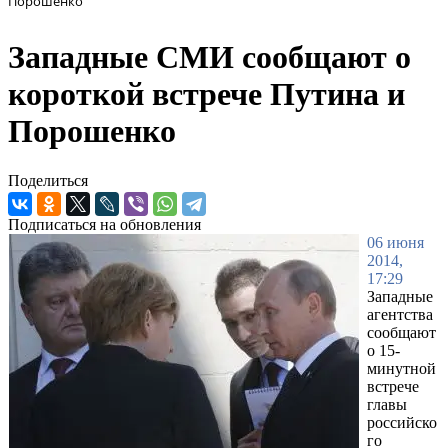
Порошенко
Западные СМИ сообщают о
короткой встрече Путина и
Порошенко
Поделиться
Подписаться на обновления
06 июня
2014,
17:29
Западные
агентства
сообщают
о 15-
минутной
встрече
главы
российско
го