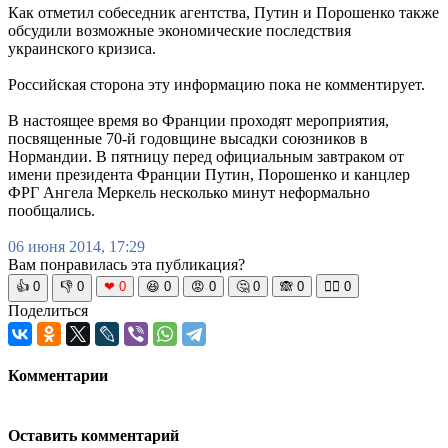
Как отметил собеседник агентства, Путин и Порошенко также
обсудили возможные экономические последствия
украинского кризиса.
Российская сторона эту информацию пока не комментирует.
В настоящее время во Франции проходят мероприятия,
посвященные 70-й годовщине высадки союзников в
Нормандии. В пятницу перед официальным завтраком от
имени президента Франции Путин, Порошенко и канцлер
ФРГ Ангела Меркель несколько минут неформально
пообщались.
06 июня 2014, 17:29
Вам понравилась эта публикация?
👍
0
👎
0
❤
0
😆
0
😡
0
🤔
0
🙈
0
🧘‍♀️
0
Поделиться
Комментарии
Оставить комментарий