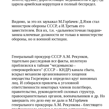
царила армейская коррупция и полный беспредел.
Видимо, за это их зауважал М.Горбачев: Д.Язов стал
министром обороны СССР, а И.Третьяк его
заместителем. Вся их, т.н. «дальневосточная гвардия»
заняла ключевые должности не только в министерстве
обороны, но и военной юстиции.
Генеральный прокурор СССР A.M. Рекунков,
тщательно расследовав все факты, вплотную
приблизился к тайнам "чегдомынско -
северокорейского" (СССР – КНДР) канала сбыта,
вскрыл механизм организованного хищения
имущества Госрезерва и определил круг виновных
лиц. И собирался привлечь к уголовной
ответственности некоторых членов политбюро,
правительство, руководителей силовых структур,
правоохранительных органов, военачальников и др. Но
завершить это дело ему не дали и М.Горбачев
генерального прокурора A.M. Рекункова - блестящего