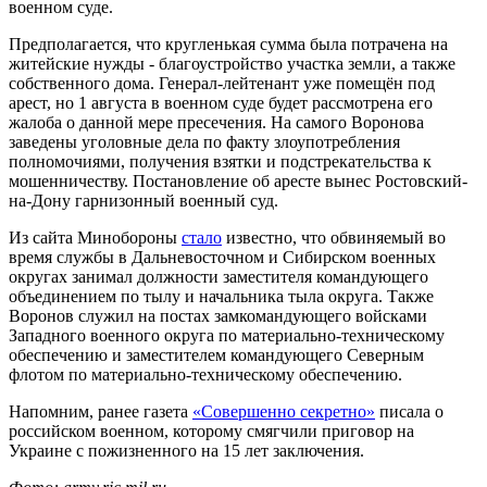
военном суде.
Предполагается, что кругленькая сумма была потрачена на
житейские нужды - благоустройство участка земли, а также
собственного дома. Генерал-лейтенант уже помещён под
арест, но 1 августа в военном суде будет рассмотрена его
жалоба о данной мере пресечения. На самого Воронова
заведены уголовные дела по факту злоупотребления
полномочиями, получения взятки и подстрекательства к
мошенничеству. Постановление об аресте вынес Ростовский-
на-Дону гарнизонный военный суд.
Из сайта Минобороны
стало
известно, что обвиняемый во
время службы в Дальневосточном и Сибирском военных
округах занимал должности заместителя командующего
объединением по тылу и начальника тыла округа. Также
Воронов служил на постах замкомандующего войсками
Западного военного округа по материально-техническому
обеспечению и заместителем командующего Северным
флотом по материально-техническому обеспечению.
Напомним, ранее газета
«Совершенно секретно»
писала о
российском военном, которому смягчили приговор на
Украине с пожизненного на 15 лет заключения.