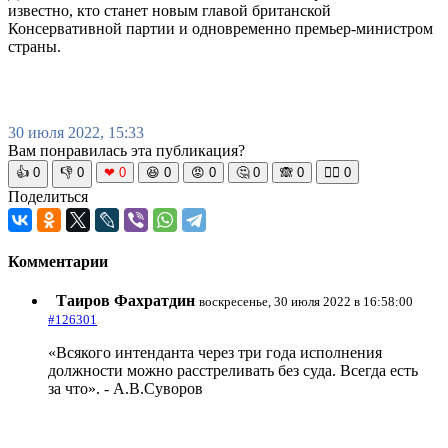
известно, кто станет новым главой британской
Консервативной партии и одновременно премьер-министром
страны.
30 июля 2022, 15:33
Вам понравилась эта публикация?
👍
0
👎
0
❤
0
😆
0
😡
0
🤔
0
🙈
0
🧘‍♀️
0
Поделиться
Комментарии
Таиров Фахратдин
воскресенье, 30 июля 2022 в 16:58:00
#126301
«Всякого интенданта через три года исполнения
должности можно расстреливать без суда. Всегда есть
за что». - А.В.Суворов