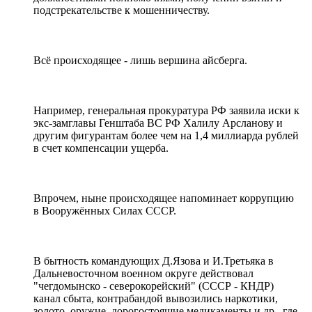
подстрекательстве к мошенничеству.
Всё происходящее - лишь вершина айсберга.
Например, генеральная прокуратура РФ заявила иски к
экс-замглавы Генштаба ВС РФ Халилу Арсланову и
другим фигурантам более чем на 1,4 миллиарда рублей
в счет компенсации ущерба.
Впрочем, ныне происходящее напоминает коррупцию
в Вооружённых Силах СССР.
В бытность командующих Д.Язова и И.Третьяка в
Дальневосточном военном округе действовал
"чегдомынско - северокорейский" (СССР - КНДР)
канал сбыта, контрабандой вывозились наркотики,
золото, оружие, дорогостоящие медикаменты и др., где