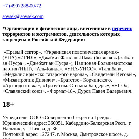
+7 (499) 288-00-72
sovsek@sovsek.com
*Организации и физические лица, внесённные в
перечень
террористов и экстремистов, деятельность которых
запрещена в Российской Федерации:
«Правый сектор», «Украинская повстанческая армия»
(УПА),«ИГИЛ», «Джабхат Фатх аш-Шам» (бывшая «Джабхат
ан-Нусра», «Джебхат ан-Нусра»), Национал-Большевистская
партия (НБП), «Аль-Каида», «УНА-УНСО», «Талибан»,
«Меджлис крымско-татарского народа», «Свидетели Иеговы»,
«Мизантропик Дивижн», «Братство» Корчинского,
«Артподготовка», «Тризуб им. Степана Бандеры», «НСО»,
«Славянский союз», «Формат-18», Дуров Павел Валерьевич.
18+
Учредитель: ООО «Совершенно Секретно Трейд».
Юридический адрес: 360051, Кабардино-Балкарская Респ., г.
Нальчик, ул. Пачева, д. 36
Почтовый адрес: 127247, г. Москва, Дмитровское шоссе, д.