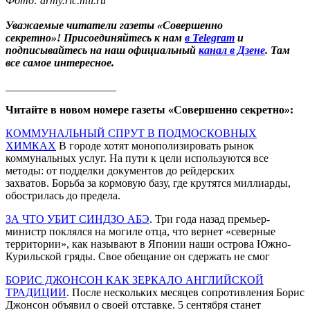
Фото: army.ric.mil.ru
Уважаемые читатели газеты «Совершенно
секретно»! Присоединяйтесь к нам
в Telegram
и
подписывайтесь на наш официальный
канал в Дзене
. Там
все самое интересное.
____________________
Читайте в новом номере газеты «Совершенно секретно»:
КОММУНАЛЬНЫЙ СПРУТ В ПОДМОСКОВНЫХ
ХИМКАХ
В городе хотят монополизировать рынок
коммунальных услуг. На пути к цели используются все
методы: от подделки документов до рейдерских
захватов. Борьба за кормовую базу, где крутятся миллиарды,
обострилась до предела.
ЗА ЧТО УБИТ СИНДЗО АБЭ
. Три года назад премьер-
министр поклялся на могиле отца, что вернет «северные
территории», как называют в Японии наши острова Южно-
Курильской гряды. Свое обещание он сдержать не смог
БОРИС ДЖОНСОН КАК ЗЕРКАЛО АНГЛИЙСКОЙ
ТРАДИЦИИ
. После нескольких месяцев сопротивления Борис
Джонсон объявил о своей отставке. 5 сентября станет