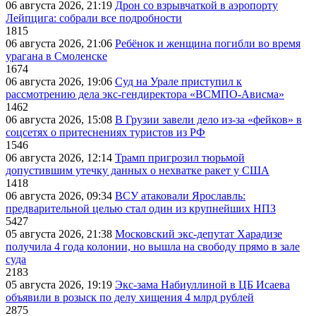
06 августа 2026, 21:19
Дрон со взрывчаткой в аэропорту
Лейпцига: собрали все подробности
1815
06 августа 2026, 21:06
Ребёнок и женщина погибли во время
урагана в Смоленске
1674
06 августа 2026, 19:06
Суд на Урале приступил к
рассмотрению дела экс-гендиректора «ВСМПО-Ависма»
1462
06 августа 2026, 15:08
В Грузии завели дело из-за «фейков» в
соцсетях о притеснениях туристов из РФ
1546
06 августа 2026, 12:14
Трамп пригрозил тюрьмой
допустившим утечку данных о нехватке ракет у США
1418
06 августа 2026, 09:34
ВСУ атаковали Ярославль:
предварительной целью стал один из крупнейших НПЗ
5427
05 августа 2026, 21:38
Московский экс-депутат Харадизе
получила 4 года колонии, но вышла на свободу прямо в зале
суда
2183
05 августа 2026, 19:19
Экс-зама Набиуллиной в ЦБ Исаева
объявили в розыск по делу хищения 4 млрд рублей
2875