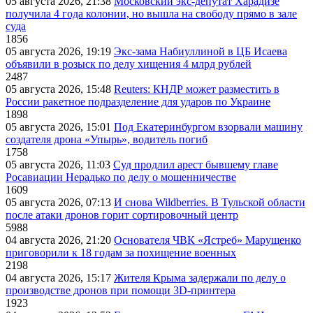
05 августа 2026, 21:38
Московский экс-депутат Харадизе
получила 4 года колонии, но вышла на свободу прямо в зале
суда
1856
05 августа 2026, 19:19
Экс-зама Набиуллиной в ЦБ Исаева
объявили в розыск по делу хищения 4 млрд рублей
2487
05 августа 2026, 15:48
Reuters: КНДР может разместить в
России ракетное подразделение для ударов по Украине
1898
05 августа 2026, 15:01
Под Екатеринбургом взорвали машину
создателя дрона «Упырь», водитель погиб
1758
05 августа 2026, 11:03
Суд продлил арест бывшему главе
Росавиации Нерадько по делу о мошенничестве
1609
05 августа 2026, 07:13
И снова Wildberries. В Тульской области
после атаки дронов горит сортировочный центр
5988
04 августа 2026, 21:20
Основателя ЧВК «Ястреб» Марущенко
приговорили к 18 годам за похищение военных
2198
04 августа 2026, 15:17
Жителя Крыма задержали по делу о
производстве дронов при помощи 3D‑принтера
1923