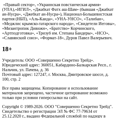
«Правый сектор», «Украинская повстанческая армия»
(УПА),«ИГИЛ», «Джабхат Фатх аш-Шам» (бывшая «Джабхат
ан-Нусра», «Джебхат ан-Нусра»), Национал-Большевистская
партия (НБП), «Аль-Каида», «УНА-УНСО», «Талибан»,
«Меджлис крымско-татарского народа», «Свидетели Иеговы»,
«Мизантропик Дивижн», «Братство» Корчинского,
«Артподготовка», «Тризуб им. Степана Бандеры», «НСО»,
«Славянский союз», «Формат-18», Дуров Павел Валерьевич.
18+
Учредитель: ООО «Совершенно Секретно Трейд».
Юридический адрес: 360051, Кабардино-Балкарская Респ., г.
Нальчик, ул. Пачева, д. 36
Почтовый адрес: 127247, г. Москва, Дмитровское шоссе, д.
100, стр. 2
Все права защищены. Копирование и использование
материалов запрещено, частичное цитирование возможно
только при условии гиперссылки на сайт.
Copyright © 1989-2026. ООО "Совершенно Секретно Трейд".
Свидетельство о регистрации ЭЛ № ФС 77-79634 от
25.12.2020 г., выдано Федеральной службой по надзору в