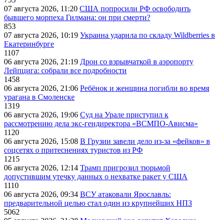
07 августа 2026, 11:20
США попросили РФ освободить
бывшего морпеха Гилмана: он при смерти?
853
07 августа 2026, 10:19
Украина ударила по складу Wildberries в
Екатеринбурге
1107
06 августа 2026, 21:19
Дрон со взрывчаткой в аэропорту
Лейпцига: собрали все подробности
1458
06 августа 2026, 21:06
Ребёнок и женщина погибли во время
урагана в Смоленске
1319
06 августа 2026, 19:06
Суд на Урале приступил к
рассмотрению дела экс-гендиректора «ВСМПО-Ависма»
1120
06 августа 2026, 15:08
В Грузии завели дело из-за «фейков» в
соцсетях о притеснениях туристов из РФ
1215
06 августа 2026, 12:14
Трамп пригрозил тюрьмой
допустившим утечку данных о нехватке ракет у США
1110
06 августа 2026, 09:34
ВСУ атаковали Ярославль:
предварительной целью стал один из крупнейших НПЗ
5062