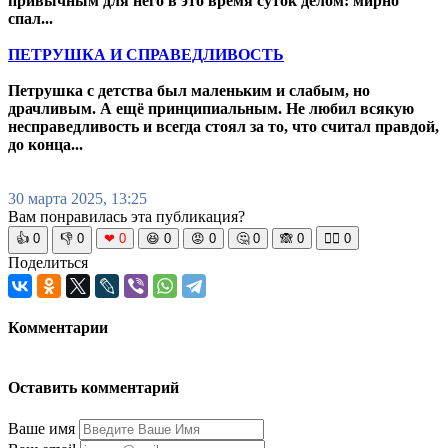
привычным для него в это время суток делом: мирно
спал...
ПЕТРУШКА И СПРАВЕДЛИВОСТЬ
Петрушка с детства был маленьким и слабым, но
драчливым. А ещё принципиальным. Не любил всякую
несправедливость и всегда стоял за то, что считал правдой,
до конца...
30 марта 2025, 13:25
Вам понравилась эта публикация?
👍
0
👎
0
❤
0
😆
0
😡
0
🤔
0
🙈
0
🧘‍♀️
0
Поделиться
Комментарии
Оставить комментарий
Ваше имя