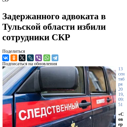
СКР
Задержанного адвоката в
Тульской области избили
сотрудники СКР
Поделиться
Подписаться на обновления
13
сен
тяб
ря
20
19,
09:
51
«С
ов
ер