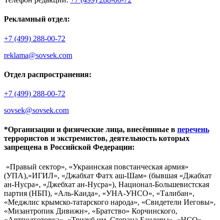
Рекламный отдел:
+7 (499) 288-00-72
reklama@sovsek.com
Отдел распространения:
+7 (499) 288-00-72
sovsek@sovsek.com
*Организации и физические лица, внесённные в
перечень
террористов и экстремистов, деятельность которых
запрещена в Российской Федерации:
«Правый сектор», «Украинская повстанческая армия»
(УПА),«ИГИЛ», «Джабхат Фатх аш-Шам» (бывшая «Джабхат
ан-Нусра», «Джебхат ан-Нусра»), Национал-Большевистская
партия (НБП), «Аль-Каида», «УНА-УНСО», «Талибан»,
«Меджлис крымско-татарского народа», «Свидетели Иеговы»,
«Мизантропик Дивижн», «Братство» Корчинского,
«Артподготовка», «Тризуб им. Степана Бандеры», «НСО»,