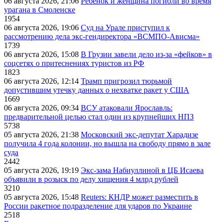
06 августа 2026, 21:06
Ребёнок и женщина погибли во время
урагана в Смоленске
1954
06 августа 2026, 19:06
Суд на Урале приступил к
рассмотрению дела экс-гендиректора «ВСМПО-Ависма»
1739
06 августа 2026, 15:08
В Грузии завели дело из-за «фейков» в
соцсетях о притеснениях туристов из РФ
1823
06 августа 2026, 12:14
Трамп пригрозил тюрьмой
допустившим утечку данных о нехватке ракет у США
1669
06 августа 2026, 09:34
ВСУ атаковали Ярославль:
предварительной целью стал один из крупнейших НПЗ
5738
05 августа 2026, 21:38
Московский экс-депутат Харадизе
получила 4 года колонии, но вышла на свободу прямо в зале
суда
2442
05 августа 2026, 19:19
Экс-зама Набиуллиной в ЦБ Исаева
объявили в розыск по делу хищения 4 млрд рублей
3210
05 августа 2026, 15:48
Reuters: КНДР может разместить в
России ракетное подразделение для ударов по Украине
2518