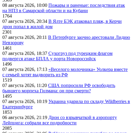
08 августа 2026, 10:00
Пожары и раненые: последствия атак
на НПЗ в Самарской области и на Кубани
1764
07 августа 2026, 20:34
В Ялте БЭК атаковал пляж, в Керчи
дрон попал в жилой дом
2301
07 августа 2026, 20:11
В Петербурге заочно арестовали Лидию
Невзорову
1461
07 августа 2026, 18:37
Сухогруз под турецким флагом
подвергся атаке БПЛА у порта Новороссийск
1496
07 августа 2026, 17:13
«Веселого молочника» Уолкера вместе
с семьей хотят выдворить из РФ
1519
07 августа 2026, 11:20
США попросили РФ освободить
бывшего морпеха Гилмана: он при смерти?
1495
07 августа 2026, 10:19
Украина ударила по складу Wildberries в
Екатеринбурге
1853
06 августа 2026, 21:19
Дрон со взрывчаткой в аэропорту
Лейпцига: собрали все подробности
2085