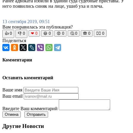
Ранее адвоката избили в здании суда судебные приставы. У
него появились синяк на лице, ушиб уха и плеча.
13 сентября 2019, 09:51
Вам понравилась эта публикация?
👍
0
👎
0
❤
0
😆
0
😡
0
🤔
0
🙈
0
🧘‍♀️
0
Поделиться
Комментарии
Оставить комментарий
Ваше имя
Ваш email
Введите Ваш комментарий
Отмена
Отправить
Другие Новости