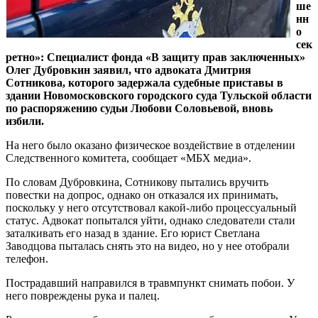
ше
нн
о
сек
ретно»: Специалист фонда «В защиту прав заключенных»
Олег Дубровкин заявил, что адвоката Дмитрия
Сотникова, которого задержала судебные приставы в
здании Новомосковского городского суда Тульской области
по распоряжению судьи Любови Соловьевой, вновь
избили.
На него было оказано физическое воздействие в отделении
Следственного комитета, сообщает «МБХ медиа».
По словам Дубровкина, Сотникову пытались вручить
повестки на допрос, однако он отказался их принимать,
поскольку у него отсутствовал какой-либо процессуальный
статус. Адвокат попытался уйти, однако следователи стали
заталкивать его назад в здание. Его юрист Светлана
Заводцова пыталась снять это на видео, но у нее отобрали
телефон.
Пострадавший направился в травмпункт снимать побои. У
него повреждены рука и палец.