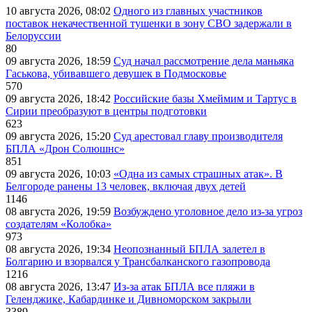
10 августа 2026, 08:02
Одного из главных участников
поставок некачественной тушенки в зону СВО задержали в
Белоруссии
80
09 августа 2026, 18:59
Суд начал рассмотрение дела маньяка
Гаськова, убивавшего девушек в Подмосковье
570
09 августа 2026, 18:42
Российские базы Хмеймим и Тартус в
Сирии преобразуют в центры подготовки
623
09 августа 2026, 15:20
Суд арестовал главу производителя
БПЛА «Дрон Солюшнс»
851
09 августа 2026, 10:03
«Одна из самых страшных атак». В
Белгороде ранены 13 человек, включая двух детей
1146
08 августа 2026, 19:59
Возбуждено уголовное дело из-за угроз
создателям «Колобка»
973
08 августа 2026, 19:34
Неопознанный БПЛА залетел в
Болгарию и взорвался у Трансбалканского газопровода
1216
08 августа 2026, 13:47
Из-за атак БПЛА все пляжи в
Геленджике, Кабардинке и Дивноморском закрыли
3389