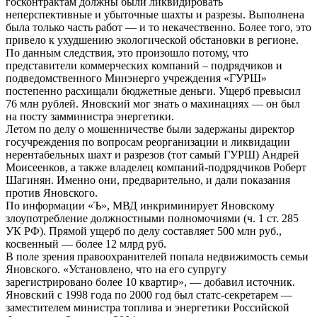
госконтрактам должны были ликвидировать
неперспективные и убыточные шахты и разрезы. Выполнена
была только часть работ — и то некачественно. Более того, это
привело к ухудшению экологической обстановки в регионе.
По данным следствия, это произошло потому, что
представители коммерческих компаний – подрядчиков и
подведомственного Минэнерго учреждения «ГУРШ»
постепенно расхищали бюджетные деньги. Ущерб превысил
76 млн рублей. Яновский мог знать о махинациях — он был
на посту замминистра энергетики.
Летом по делу о мошенничестве были задержаны директор
госучреждения по вопросам реорганизации и ликвидации
нерентабельных шахт и разрезов (тот самый ГУРШ) Андрей
Моисеенков, а также владелец компаний-подрядчиков Роберт
Шагинян. Именно они, предварительно, и дали показания
против Яновского.
По информации «Ъ», МВД инкриминирует Яновскому
злоупотребление должностными полномочиями (ч. 1 ст. 285
УК РФ). Прямой ущерб по делу составляет 500 млн руб.,
косвенный — более 12 млрд руб.
В поле зрения правоохранителей попала недвижимость семьи
Яновского. «Установлено, что на его супругу
зарегистрировано более 10 квартир», — добавил источник.
Яновский с 1998 года по 2000 год был статс-секретарем —
заместителем министра топлива и энергетики Российской