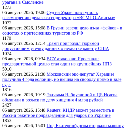
урагана в Смоленске
1273
06 августа 2026, 19:06
Суд на Урале приступил к
рассмотрению дела экс-гендиректора «ВСМПО-Ависма»
1072
06 августа 2026, 15:08
В Грузии завели дело из-за «фейков» в
соцсетях о притеснениях туристов из РФ
1170
06 августа 2026, 12:14
Трамп пригрозил тюрьмой
допустившим утечку данных о нехватке ракет у США
1074
06 августа 2026, 09:34
ВСУ атаковали Ярославль:
предварительной целью стал один из крупнейших НПЗ
5010
05 августа 2026, 21:38
Московский экс-депутат Харадизе
получила 4 года колонии, но вышла на свободу прямо в зале
суда
1816
05 августа 2026, 19:19
Экс-зама Набиуллиной в ЦБ Исаева
объявили в розыск по делу хищения 4 млрд рублей
2427
05 августа 2026, 15:48
Reuters: КНДР может разместить в
России ракетное подразделение для ударов по Украине
1853
05 августа 2026, 15:01
Под Екатеринбургом взорвали машину