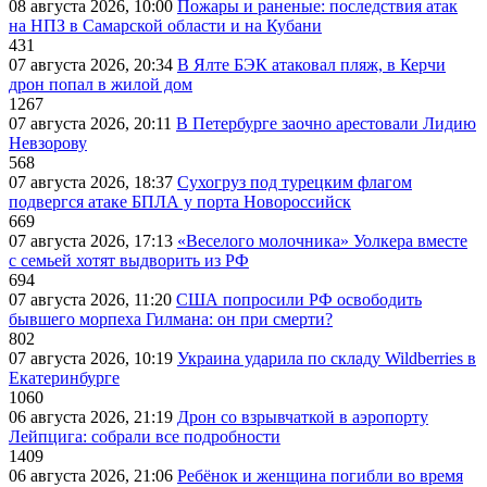
08 августа 2026, 10:00
Пожары и раненые: последствия атак
на НПЗ в Самарской области и на Кубани
431
07 августа 2026, 20:34
В Ялте БЭК атаковал пляж, в Керчи
дрон попал в жилой дом
1267
07 августа 2026, 20:11
В Петербурге заочно арестовали Лидию
Невзорову
568
07 августа 2026, 18:37
Сухогруз под турецким флагом
подвергся атаке БПЛА у порта Новороссийск
669
07 августа 2026, 17:13
«Веселого молочника» Уолкера вместе
с семьей хотят выдворить из РФ
694
07 августа 2026, 11:20
США попросили РФ освободить
бывшего морпеха Гилмана: он при смерти?
802
07 августа 2026, 10:19
Украина ударила по складу Wildberries в
Екатеринбурге
1060
06 августа 2026, 21:19
Дрон со взрывчаткой в аэропорту
Лейпцига: собрали все подробности
1409
06 августа 2026, 21:06
Ребёнок и женщина погибли во время