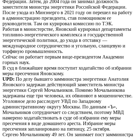
Федерации. Затем, до 2004 года он занимал должность
заместителя министра энергетики Российской Федерации.
После ухода из Минэнерго в 2021 году он перешел на работу
в администрацию президента, став помощником ее
руководителя. Там он курировал комиссию по ТЭК.
Работая в министерстве, Яновский курировал департаменты
топливно-энергетического комплекса и государственной
энергетической политики, до ухода в отставку —
международное сотрудничество и угольную, сланцевую и
торфяную промышленность.
Сейчас он работает первым вице-президентом Академии
горных наук.
В суд в ближайшее время поступит ходатайство об избрании
меры пресечения Яновскому.
UPD:
По делу бывшего замминистра энергетики Анатолия
Яновского задержан действующий заместитель министра
энергетики Сергей Мочальников. Помимо Мочальникова
задержаны еще три человека, их обвиняют в мошенничестве.
Уголовное дело расследует УВД по Западному
административному округу Москвы. По данным «Ъ»,
Мочальников сотрудничает со следствием, поэтому МВД
намерено ходатайствовать в суде об избрании ему меры
пресечения в виде домашнего ареста. Избрание меры
пресечения запланировано на пятницу, 25 октября.
Сергею Мочальникову 49 лет. Он занимает пост замминистра