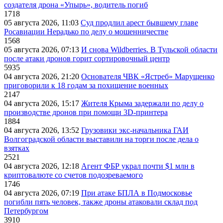
создателя дрона «Упырь», водитель погиб
1718
05 августа 2026, 11:03
Суд продлил арест бывшему главе
Росавиации Нерадько по делу о мошенничестве
1568
05 августа 2026, 07:13
И снова Wildberries. В Тульской области
после атаки дронов горит сортировочный центр
5935
04 августа 2026, 21:20
Основателя ЧВК «Ястреб» Марущенко
приговорили к 18 годам за похищение военных
2147
04 августа 2026, 15:17
Жителя Крыма задержали по делу о
производстве дронов при помощи 3D‑принтера
1884
04 августа 2026, 13:52
Грузовики экс-начальника ГАИ
Волгоградской области выставили на торги после дела о
взятках
2521
04 августа 2026, 12:18
Агент ФБР украл почти $1 млн в
криптовалюте со счетов подозреваемого
1746
04 августа 2026, 07:19
При атаке БПЛА в Подмосковье
погибли пять человек, также дроны атаковали склад под
Петербургом
3910