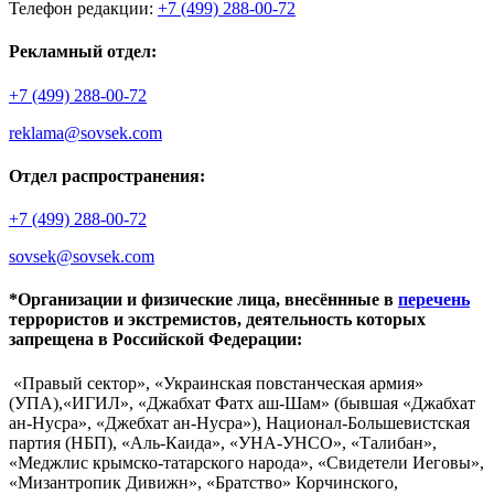
Телефон редакции:
+7 (499) 288-00-72
Рекламный отдел:
+7 (499) 288-00-72
reklama@sovsek.com
Отдел распространения:
+7 (499) 288-00-72
sovsek@sovsek.com
*Организации и физические лица, внесённные в
перечень
террористов и экстремистов, деятельность которых
запрещена в Российской Федерации:
«Правый сектор», «Украинская повстанческая армия»
(УПА),«ИГИЛ», «Джабхат Фатх аш-Шам» (бывшая «Джабхат
ан-Нусра», «Джебхат ан-Нусра»), Национал-Большевистская
партия (НБП), «Аль-Каида», «УНА-УНСО», «Талибан»,
«Меджлис крымско-татарского народа», «Свидетели Иеговы»,
«Мизантропик Дивижн», «Братство» Корчинского,