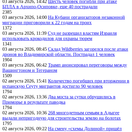
03 августа 2026, 14:42
Шесть человек погибли при атаке
БПЛА в Архипо-Осиповке, еще 40 пострадали
2385
03 августа 2026, 14:00
На Кубани организаторов незаконной
миграции приговорили к 22 годам на троих
1372
03 августа 2026, 11:39
Суд не разрешил властям Израиля
использовать крокодилов для охраны тюрем
1341
03 августа 2026, 08:45
Склад Wildberries загорелся после атаки
дронов во Владимирской области. Пострадал 1 человек
1904
03 августа 2026, 06:42
Трамп анонсировал переговоры между
Вашингтоном и Тегераном
1509
02 августа 2026, 15:41
Количество погибших при вторжении в
испанскую Сеуту мигрантов достигло 90 человек
1794
02 августа 2026, 13:36
Два моста за сутки обрушились в
Приморье в результате паводка
1794
02 августа 2026, 10:36
268 многодетным семьям в Адыгее
выдали непригодную для строительства землю на болотах
1795
02 августа 2026, 09:22
На смену «схемы Долиной» пришёл