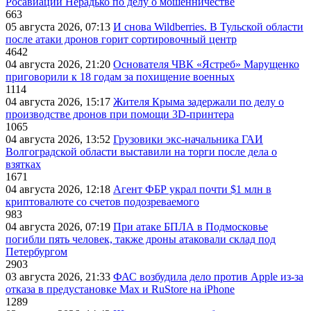
Росавиации Нерадько по делу о мошенничестве
663
05 августа 2026, 07:13
И снова Wildberries. В Тульской области
после атаки дронов горит сортировочный центр
4642
04 августа 2026, 21:20
Основателя ЧВК «Ястреб» Марущенко
приговорили к 18 годам за похищение военных
1114
04 августа 2026, 15:17
Жителя Крыма задержали по делу о
производстве дронов при помощи 3D‑принтера
1065
04 августа 2026, 13:52
Грузовики экс-начальника ГАИ
Волгоградской области выставили на торги после дела о
взятках
1671
04 августа 2026, 12:18
Агент ФБР украл почти $1 млн в
криптовалюте со счетов подозреваемого
983
04 августа 2026, 07:19
При атаке БПЛА в Подмосковье
погибли пять человек, также дроны атаковали склад под
Петербургом
2903
03 августа 2026, 21:33
ФАС возбудила дело против Apple из-за
отказа в предустановке Max и RuStore на iPhone
1289