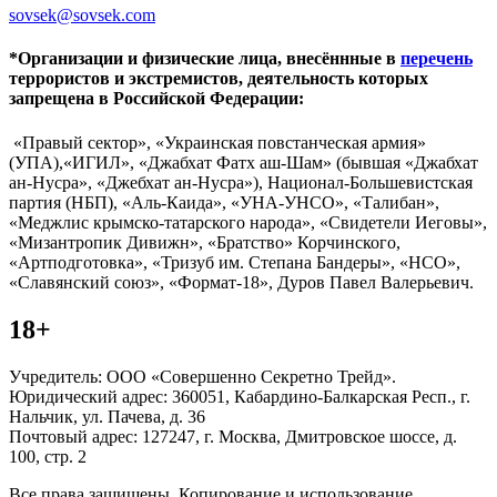
sovsek@sovsek.com
*Организации и физические лица, внесённные в
перечень
террористов и экстремистов, деятельность которых
запрещена в Российской Федерации:
«Правый сектор», «Украинская повстанческая армия»
(УПА),«ИГИЛ», «Джабхат Фатх аш-Шам» (бывшая «Джабхат
ан-Нусра», «Джебхат ан-Нусра»), Национал-Большевистская
партия (НБП), «Аль-Каида», «УНА-УНСО», «Талибан»,
«Меджлис крымско-татарского народа», «Свидетели Иеговы»,
«Мизантропик Дивижн», «Братство» Корчинского,
«Артподготовка», «Тризуб им. Степана Бандеры», «НСО»,
«Славянский союз», «Формат-18», Дуров Павел Валерьевич.
18+
Учредитель: ООО «Совершенно Секретно Трейд».
Юридический адрес: 360051, Кабардино-Балкарская Респ., г.
Нальчик, ул. Пачева, д. 36
Почтовый адрес: 127247, г. Москва, Дмитровское шоссе, д.
100, стр. 2
Все права защищены. Копирование и использование