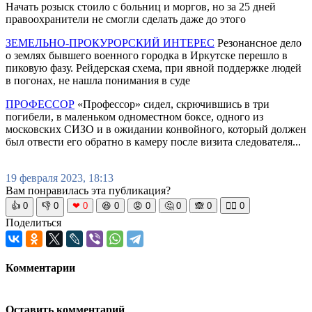
Начать розыск стоило с больниц и моргов, но за 25 дней
правоохранители не смогли сделать даже до этого
ЗЕМЕЛЬНО-ПРОКУРОРСКИЙ ИНТЕРЕС
Резонансное дело
о землях бывшего военного городка в Иркутске перешло в
пиковую фазу. Рейдерская схема, при явной поддержке людей
в погонах, не нашла понимания в суде
ПРОФЕССОР
«Профессор» сидел, скрючившись в три
погибели, в маленьком одноместном боксе, одного из
московских СИЗО и в ожидании конвойного, который должен
был отвести его обратно в камеру после визита следователя...
19 февраля 2023, 18:13
Вам понравилась эта публикация?
👍
0
👎
0
❤
0
😆
0
😡
0
🤔
0
🙈
0
🧘‍♀️
0
Поделиться
Комментарии
Оставить комментарий